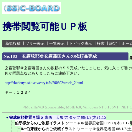
携帯閲覧可能ＵＰ板
新規投稿
┃
ツリー表示
┃
一覧表示
┃
トピック表示
┃
検索
┃
設定
┃
ホー
No.183 玄霧弦耶＠玄霧藩国さんの依頼品完成
玄霧弦耶＠玄霧藩国さんの依頼のＳＳ完成いたしました。気に入って頂け
何か問題点などありましたらご連絡下さい。
http://akudouya-siki.at.webry.info/200802/article_2.html
キー：１２３４
<Mozilla/4.0 (compatible; MSIE 6.0; Windows NT 5.1; SV1; .NET
▼
完成依頼物置き場５
東西 天狐/スタッフ
08/1/3(木) 1:15
伯牙様からのご依頼イラスト
ソーニャ＠世界忍者国
08/1/3(木) 1:17
Re:伯牙様からのご依頼イラスト
ソーニャ＠世界忍者国
08/1/5(土