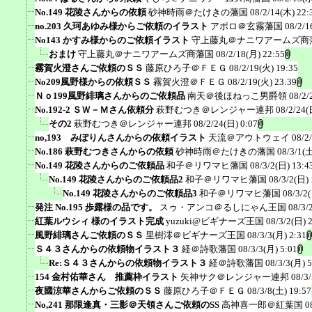
No.149 花陵さんからの依頼
砂神時雨＠たけきの藩国
08/2/14(木) 22:
no.203 久珂あゆみ様からご依頼のイラスト
アポロ＠玄霧藩国
08/2/1
No143 かすみ様からのご依頼イラスト
守上藤丸＠ナニワアームズ商
おまけ
守上藤丸＠ナニワアームズ商藩国
08/2/18(月) 22:55
霧賀火澄さんご依頼のＳＳ
藤原ひろ子＠ＦＥＧ
08/2/19(火) 19:35
No209風野様からの依頼ＳＳ
霧賀火澄＠ＦＥＧ
08/2/19(火) 23:39
Ｎｏ199風野緋璃さんからのご依頼品
南天＠後ほねっこ男爵領
08/2/
No.192-2 ＳＷ－Ｍさん依頼分
萩野むつき＠レンジャー連邦
08/2/24(
その2
萩野むつき＠レンジャー連邦
08/2/24(日) 0:07
no,193 みぽりんさんからの依頼イラスト
天流＠アウトウェイ
08/2
No.186 萩野むつきさんからの依頼
砂神時雨＠たけきの藩国
08/3/1(土
No.149 花陵さんからのご依頼品
和子＠リワマヒ藩国
08/3/2(日) 13:4
No.149 花陵さんからのご依頼品2
和子＠リワマヒ藩国
08/3/2(日) 
No.149 花陵さんからのご依頼品3
和子＠リワマヒ藩国
08/3/2
発注 No.195 歩露様の品です。
スゥ・アンコ＠るしにゃん王国
08/3/
紅葉ルウシィ 様のイラスト完成
yuzuki@ビギナーズ王国
08/3/2(日) 
風野緋璃さんご依頼のＳＳ
里樹澪＠ビギナーズ王国
08/3/3(月) 2:31
Ｓ４３さんからの依頼物イラスト３
経＠詩歌藩国
08/3/3(月) 5:01
Re:Ｓ４３さんからの依頼物イラスト３
経＠詩歌藩国
08/3/3(月) 5
154 金村佑華さん 推薦枠イラスト
矢神サク＠レンジャー連邦
08/3
夜國涼華さんからご依頼のＳＳ
藤原ひろ子＠ＦＥＧ
08/3/8(土) 19:57
No,241 那限逢真・三影＠天領さんご依頼のSS
高神喜一郎＠紅葉国
0