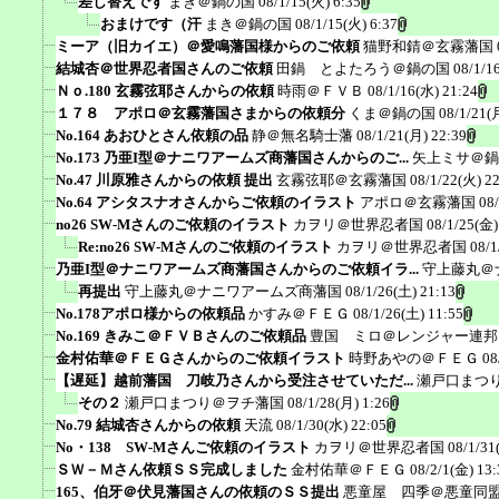
差し替えです
まき＠鍋の国
08/1/15(火) 6:35
おまけです（汗
まき＠鍋の国
08/1/15(火) 6:37
ミーア（旧カイエ）＠愛鳴藩国様からのご依頼
猫野和錆＠玄霧藩国
結城杏＠世界忍者国さんのご依頼
田鍋 とよたろう＠鍋の国
08/1/1
Ｎｏ.180 玄霧弦耶さんからの依頼
時雨＠ＦＶＢ
08/1/16(水) 21:24
１７８ アポロ＠玄霧藩国さまからの依頼分
くま＠鍋の国
08/1/21(
No.164 あおひとさん依頼の品
静＠無名騎士藩
08/1/21(月) 22:39
No.173 乃亜I型＠ナニワアームズ商藩国さんからのご...
矢上ミサ＠鍋
No.47 川原雅さんからの依頼 提出
玄霧弦耶＠玄霧藩国
08/1/22(火) 2
No.64 アシタスナオさんからご依頼のイラスト
アポロ＠玄霧藩国
08
no26 SW-Mさんのご依頼のイラスト
カヲリ＠世界忍者国
08/1/25(金)
Re:no26 SW-Mさんのご依頼のイラスト
カヲリ＠世界忍者国
08/1
乃亜I型＠ナニワアームズ商藩国さんからのご依頼イラ...
守上藤丸＠
再提出
守上藤丸＠ナニワアームズ商藩国
08/1/26(土) 21:13
No.178アポロ様からの依頼品
かすみ＠ＦＥＧ
08/1/26(土) 11:55
No.169 きみこ＠ＦＶＢさんのご依頼品
豊国 ミロ＠レンジャー連邦
金村佑華＠ＦＥＧさんからのご依頼イラスト
時野あやの＠ＦＥＧ
08
【遅延】越前藩国 刀岐乃さんから受注させていただ...
瀬戸口まつ
その２
瀬戸口まつり＠ヲチ藩国
08/1/28(月) 1:26
No.79 結城杏さんからの依頼
天流
08/1/30(水) 22:05
No・138 SW-Mさんご依頼のイラスト
カヲリ＠世界忍者国
08/1/31
ＳＷ－Ｍさん依頼ＳＳ完成しました
金村佑華＠ＦＥＧ
08/2/1(金) 13:
165、伯牙＠伏見藩国さんの依頼のＳＳ提出
悪童屋 四季＠悪童同