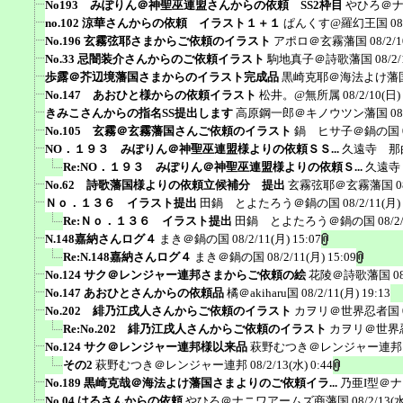
No193 みぽりん＠神聖巫連盟さんからの依頼 SS2枠目
やひろ＠
no.102 涼華さんからの依頼 イラスト１＋１
ぱんくす@羅幻王国
08
No.196 玄霧弦耶さまからご依頼のイラスト
アポロ＠玄霧藩国
08/2/
No.33 忌闇装介さんからのご依頼イラスト
駒地真子＠詩歌藩国
08/2/
歩露＠芥辺境藩国さまからのイラスト完成品
黒崎克耶＠海法よけ藩
No.147 あおひと様からの依頼イラスト
松井。@無所属
08/2/10(日)
きみこさんからの指名SS提出します
高原鋼一郎＠キノウツン藩国
08
No.105 玄霧＠玄霧藩国さんご依頼のイラスト
鍋 ヒサ子＠鍋の国
NO．１９３ みぽりん＠神聖巫連盟様よりの依頼ＳＳ...
久遠寺 那
Re:NO．１９３ みぽりん＠神聖巫連盟様よりの依頼Ｓ...
久遠寺
No.62 詩歌藩国様よりの依頼立候補分 提出
玄霧弦耶＠玄霧藩国
0
Ｎｏ．１３６ イラスト提出
田鍋 とよたろう＠鍋の国
08/2/11(月)
Re:Ｎｏ．１３６ イラスト提出
田鍋 とよたろう＠鍋の国
08/2
N.148嘉納さんログ４
まき＠鍋の国
08/2/11(月) 15:07
Re:N.148嘉納さんログ４
まき＠鍋の国
08/2/11(月) 15:09
No.124 サク＠レンジャー連邦さまからご依頼の絵
花陵＠詩歌藩国
0
No.147 あおひとさんからの依頼品
橘＠akiharu国
08/2/11(月) 19:13
No.202 緋乃江戌人さんからご依頼のイラスト
カヲリ＠世界忍者国
Re:No.202 緋乃江戌人さんからご依頼のイラスト
カヲリ＠世界
No.124 サク＠レンジャー連邦様以来品
萩野むつき＠レンジャー連邦
その2
萩野むつき＠レンジャー連邦
08/2/13(水) 0:44
No.189 黒崎克哉＠海法よけ藩国さまよりのご依頼イラ...
乃亜I型＠
No.04 はるさんからの依頼
やひろ＠ナニワアームズ商藩国
08/2/13(水