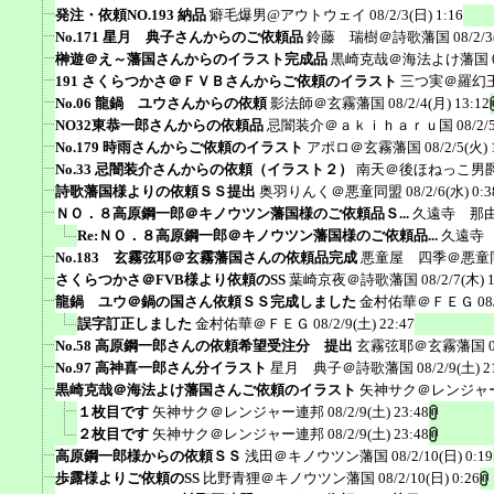
発注・依頼NO.193 納品
癖毛爆男@アウトウェイ
08/2/3(日) 1:16
No.171 星月 典子さんからのご依頼品
鈴藤 瑞樹＠詩歌藩国
08/2/3
榊遊＠え～藩国さんからのイラスト完成品
黒崎克哉＠海法よけ藩国
191 さくらつかさ＠ＦＶＢさんからご依頼のイラスト
三つ実＠羅幻
No.06 龍鍋 ユウさんからの依頼
影法師＠玄霧藩国
08/2/4(月) 13:12
NO32東恭一郎さんからの依頼品
忌闇装介＠ａｋｉｈａｒｕ国
08/2/
No.179 時雨さんからご依頼のイラスト
アポロ＠玄霧藩国
08/2/5(火) 
No.33 忌闇装介さんからの依頼（イラスト２）
南天＠後ほねっこ男
詩歌藩国様よりの依頼ＳＳ提出
奥羽りんく＠悪童同盟
08/2/6(水) 0:3
ＮＯ．８高原鋼一郎＠キノウツン藩国様のご依頼品Ｓ...
久遠寺 那
Re:ＮＯ．８高原鋼一郎＠キノウツン藩国様のご依頼品...
久遠寺
No.183 玄霧弦耶＠玄霧藩国さんの依頼品完成
悪童屋 四季＠悪童
さくらつかさ＠FVB様より依頼のSS
葉崎京夜＠詩歌藩国
08/2/7(木) 
龍鍋 ユウ＠鍋の国さん依頼ＳＳ完成しました
金村佑華＠ＦＥＧ
08
誤字訂正しました
金村佑華＠ＦＥＧ
08/2/9(土) 22:47
No.58 高原鋼一郎さんの依頼希望受注分 提出
玄霧弦耶＠玄霧藩国
No.97 高神喜一郎さん分イラスト
星月 典子＠詩歌藩国
08/2/9(土) 2
黒崎克哉＠海法よけ藩国さんご依頼のイラスト
矢神サク＠レンジャ
１枚目です
矢神サク＠レンジャー連邦
08/2/9(土) 23:48
２枚目です
矢神サク＠レンジャー連邦
08/2/9(土) 23:48
高原鋼一郎様からの依頼ＳＳ
浅田＠キノウツン藩国
08/2/10(日) 0:19
歩露様よりご依頼のSS
比野青狸＠キノウツン藩国
08/2/10(日) 0:26