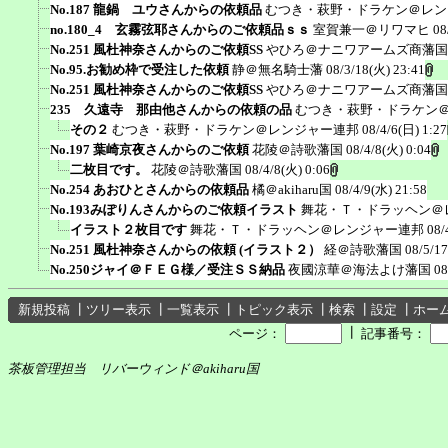
No.187 龍鍋 ユウさんからの依頼品
むつき・萩野・ドラケン＠レン
no.180_4 玄霧弦耶さんからのご依頼品ｓｓ
室賀兼一＠リワマヒ
08
No.251 風杜神奈さんからのご依頼SS
やひろ＠ナニワアームズ商藩国
No.95.お勧め枠で受注した依頼
静＠無名騎士藩
08/3/18(火) 23:41
No.251 風杜神奈さんからのご依頼SS
やひろ＠ナニワアームズ商藩国
235 久遠寺 那由他さんからの依頼の品
むつき・萩野・ドラケン
その２
むつき・萩野・ドラケン＠レンジャー連邦
08/4/6(日) 1:27
No.197 葉崎京夜さんからのご依頼
花陵＠詩歌藩国
08/4/8(火) 0:04
二枚目です。
花陵＠詩歌藩国
08/4/8(火) 0:06
No.254 あおひとさんからの依頼品
橘＠akiharu国
08/4/9(水) 21:58
No.193みぽりんさんからのご依頼イラスト
舞花・Ｔ・ドラッヘン＠
イラスト２枚目です
舞花・Ｔ・ドラッヘン＠レンジャー連邦
08/
No.251 風杜神奈さんからの依頼 (イラスト２）
経＠詩歌藩国
08/5/17
No.250ジャイ＠ＦＥＧ様／受注ＳＳ納品
夜國涼華＠海法よけ藩国
08
新規投稿
┃
ツリー表示
┃
一覧表示
┃
トピック表示
┃
検索
┃
設定
┃
ホー
┃
ページ：
記事番号：
茶板管理担当 リバーウィンド＠akiharu国