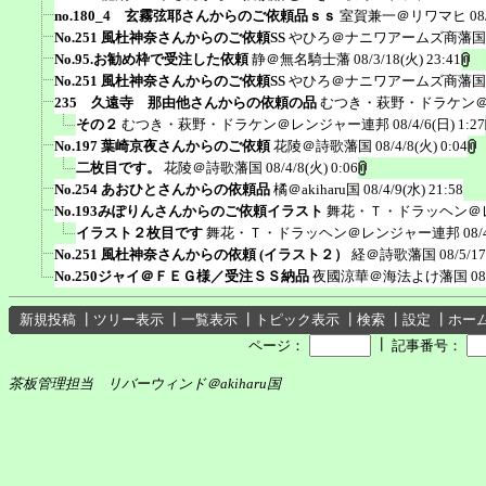
no.180_4 玄霧弦耶さんからのご依頼品ｓｓ
室賀兼一＠リワマヒ
08
No.251 風杜神奈さんからのご依頼SS
やひろ＠ナニワアームズ商藩国
No.95.お勧め枠で受注した依頼
静＠無名騎士藩
08/3/18(火) 23:41
No.251 風杜神奈さんからのご依頼SS
やひろ＠ナニワアームズ商藩国
235 久遠寺 那由他さんからの依頼の品
むつき・萩野・ドラケン
その２
むつき・萩野・ドラケン＠レンジャー連邦
08/4/6(日) 1:27
No.197 葉崎京夜さんからのご依頼
花陵＠詩歌藩国
08/4/8(火) 0:04
二枚目です。
花陵＠詩歌藩国
08/4/8(火) 0:06
No.254 あおひとさんからの依頼品
橘＠akiharu国
08/4/9(水) 21:58
No.193みぽりんさんからのご依頼イラスト
舞花・Ｔ・ドラッヘン＠
イラスト２枚目です
舞花・Ｔ・ドラッヘン＠レンジャー連邦
08/
No.251 風杜神奈さんからの依頼 (イラスト２）
経＠詩歌藩国
08/5/17
No.250ジャイ＠ＦＥＧ様／受注ＳＳ納品
夜國涼華＠海法よけ藩国
08
新規投稿
┃
ツリー表示
┃
一覧表示
┃
トピック表示
┃
検索
┃
設定
┃
ホー
┃
ページ：
記事番号：
茶板管理担当 リバーウィンド＠akiharu国