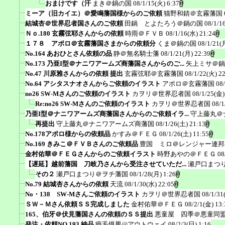
おまけです（汗
まき＠鍋の国
08/1/15(火) 6:37
ミーア（旧カイエ）＠愛鳴藩国様からのご依頼
猫野和錆＠玄霧藩国
結城杏＠世界忍者国さんのご依頼
田鍋 とよたろう＠鍋の国
08/1/1
Ｎｏ.180 玄霧弦耶さんからの依頼
時雨＠ＦＶＢ
08/1/16(水) 21:24
１７８ アポロ＠玄霧藩国さまからの依頼分
くま＠鍋の国
08/1/21(
No.164 あおひとさん依頼の品
静＠無名騎士藩
08/1/21(月) 22:39
No.173 乃亜I型＠ナニワアームズ商藩国さんからのご...
矢上ミサ＠鍋
No.47 川原雅さんからの依頼 提出
玄霧弦耶＠玄霧藩国
08/1/22(火) 2
No.64 アシタスナオさんからご依頼のイラスト
アポロ＠玄霧藩国
08
no26 SW-Mさんのご依頼のイラスト
カヲリ＠世界忍者国
08/1/25(金)
Re:no26 SW-Mさんのご依頼のイラスト
カヲリ＠世界忍者国
08/1
乃亜I型＠ナニワアームズ商藩国さんからのご依頼イラ...
守上藤丸＠
再提出
守上藤丸＠ナニワアームズ商藩国
08/1/26(土) 21:13
No.178アポロ様からの依頼品
かすみ＠ＦＥＧ
08/1/26(土) 11:55
No.169 きみこ＠ＦＶＢさんのご依頼品
豊国 ミロ＠レンジャー連邦
金村佑華＠ＦＥＧさんからのご依頼イラスト
時野あやの＠ＦＥＧ
08
【遅延】越前藩国 刀岐乃さんから受注させていただ...
瀬戸口まつ
その２
瀬戸口まつり＠ヲチ藩国
08/1/28(月) 1:26
No.79 結城杏さんからの依頼
天流
08/1/30(水) 22:05
No・138 SW-Mさんご依頼のイラスト
カヲリ＠世界忍者国
08/1/31
ＳＷ－Ｍさん依頼ＳＳ完成しました
金村佑華＠ＦＥＧ
08/2/1(金) 13:
165、伯牙＠伏見藩国さんの依頼のＳＳ提出
悪童屋 四季＠悪童同
発注・依頼NO.193 納品
癖毛爆男@アウトウェイ
08/2/3(日) 1:16