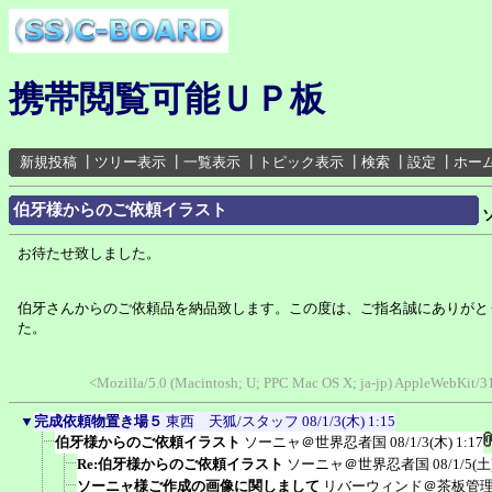
携帯閲覧可能ＵＰ板
新規投稿
┃
ツリー表示
┃
一覧表示
┃
トピック表示
┃
検索
┃
設定
┃
ホー
伯牙様からのご依頼イラスト
お待たせ致しました。
伯牙さんからのご依頼品を納品致します。この度は、ご指名誠にありがと
た。
<Mozilla/5.0 (Macintosh; U; PPC Mac OS X; ja-jp) AppleWebKit/
▼
完成依頼物置き場５
東西 天狐/スタッフ
08/1/3(木) 1:15
伯牙様からのご依頼イラスト
ソーニャ＠世界忍者国
08/1/3(木) 1:17
Re:伯牙様からのご依頼イラスト
ソーニャ＠世界忍者国
08/1/5(土
ソーニャ様ご作成の画像に関しまして
リバーウィンド＠茶板管