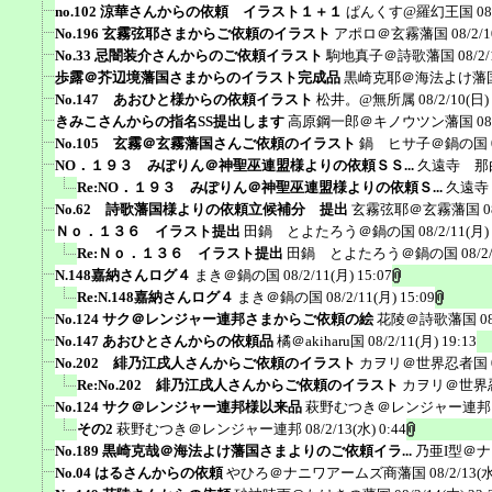
no.102 涼華さんからの依頼 イラスト１＋１
ぱんくす@羅幻王国
08
No.196 玄霧弦耶さまからご依頼のイラスト
アポロ＠玄霧藩国
08/2/
No.33 忌闇装介さんからのご依頼イラスト
駒地真子＠詩歌藩国
08/2/
歩露＠芥辺境藩国さまからのイラスト完成品
黒崎克耶＠海法よけ藩
No.147 あおひと様からの依頼イラスト
松井。@無所属
08/2/10(日)
きみこさんからの指名SS提出します
高原鋼一郎＠キノウツン藩国
08
No.105 玄霧＠玄霧藩国さんご依頼のイラスト
鍋 ヒサ子＠鍋の国
NO．１９３ みぽりん＠神聖巫連盟様よりの依頼ＳＳ...
久遠寺 那
Re:NO．１９３ みぽりん＠神聖巫連盟様よりの依頼Ｓ...
久遠寺
No.62 詩歌藩国様よりの依頼立候補分 提出
玄霧弦耶＠玄霧藩国
0
Ｎｏ．１３６ イラスト提出
田鍋 とよたろう＠鍋の国
08/2/11(月)
Re:Ｎｏ．１３６ イラスト提出
田鍋 とよたろう＠鍋の国
08/2
N.148嘉納さんログ４
まき＠鍋の国
08/2/11(月) 15:07
Re:N.148嘉納さんログ４
まき＠鍋の国
08/2/11(月) 15:09
No.124 サク＠レンジャー連邦さまからご依頼の絵
花陵＠詩歌藩国
0
No.147 あおひとさんからの依頼品
橘＠akiharu国
08/2/11(月) 19:13
No.202 緋乃江戌人さんからご依頼のイラスト
カヲリ＠世界忍者国
Re:No.202 緋乃江戌人さんからご依頼のイラスト
カヲリ＠世界
No.124 サク＠レンジャー連邦様以来品
萩野むつき＠レンジャー連邦
その2
萩野むつき＠レンジャー連邦
08/2/13(水) 0:44
No.189 黒崎克哉＠海法よけ藩国さまよりのご依頼イラ...
乃亜I型＠
No.04 はるさんからの依頼
やひろ＠ナニワアームズ商藩国
08/2/13(水