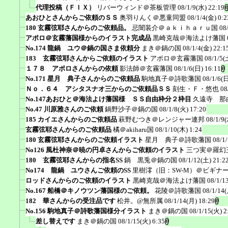
代理投稿（ＦＩＸ）
リバーウィンド＠茶板管理
08/1/9(水) 22:19
あおひとさんからご依頼のＳＳ
奥羽りんく＠悪童同盟
08/1/4(金) 0:2
180 玄霧弦耶さんからのご依頼品。
忌闇装介＠ａｋｉｈａｒｕ国
08
アポロ＠玄霧藩国様からのイラスト完成品
黒崎克哉＠海法よけ藩国
No.174 龍鍋 ユウ＠鍋の国さま依頼分
まき＠鍋の国
08/1/4(金) 22:1
183 玄霧弦耶さんからご依頼のイラスト
アポロ＠玄霧藩国
08/1/5(
１７８ アポロさんからの依頼
影法師＠玄霧藩国
08/1/6(日) 16:11
No.171 星月 典子さんからのご依頼品
駒地真子＠詩歌藩国
08/1/6(日
Ｎｏ．６４ アシタスナオ三からのご依頼品ＳＳ
刻生・Ｆ・悠也
08
No.147あおひと＠海法よけ藩国様 ＳＳ自由枠分２枠目
久遠寺 那
No.47 川原雅さんのご依頼
鍋野沙子＠鍋の国
08/1/8(火) 17:20
185 カイエさんからのご依頼品
萩野むつき＠レンジャー連邦
08/1/9(
玄霧弦耶さんからのご依頼品
橘＠akiharu国
08/1/10(木) 1:24
180 玄霧弦耶さんからのご依頼イラスト
星月 典子＠詩歌藩国
08/1
No126 風杜神奈＠暁の円卓さんからご依頼のイラスト
三つ実＠羅幻
180 玄霧弦耶さんからの指名SS
鍋 黒兎＠鍋の国
08/1/12(土) 21:2
No174 龍鍋 ユウさんご依頼のSS
里樹澪（旧：SW-M）＠ビギナ
ロッドさんからのご依頼のイラスト
黒崎克哉＠海法よけ藩国
08/1/1
No.167 船橋＠キノウツン藩国様のご依頼。
花陵＠詩歌藩国
08/1/14(
182 華さんからの受注品です
松井。@無所属
08/1/14(月) 18:29
No.156 駒地真子＠詩歌藩国様分イラスト
まき＠鍋の国
08/1/15(火) 2
差し替えです
まき＠鍋の国
08/1/15(火) 6:35