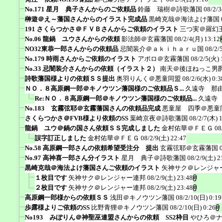
No.171 星月 典子さんからのご依頼品
鈴藤 瑞樹＠詩歌藩国
08/2/3
榊遊＠え～藩国さんからのイラスト完成品
黒崎克哉＠海法よけ藩国
191 さくらつかさ＠ＦＶＢさんからご依頼のイラスト
三つ実＠羅幻
No.06 龍鍋 ユウさんからの依頼
影法師＠玄霧藩国
08/2/4(月) 13:12
NO32東恭一郎さんからの依頼品
忌闇装介＠ａｋｉｈａｒｕ国
08/2/
No.179 時雨さんからご依頼のイラスト
アポロ＠玄霧藩国
08/2/5(火) 
No.33 忌闇装介さんからの依頼（イラスト２）
南天＠後ほねっこ男
詩歌藩国様よりの依頼ＳＳ提出
奥羽りんく＠悪童同盟
08/2/6(水) 0:3
ＮＯ．８高原鋼一郎＠キノウツン藩国様のご依頼品Ｓ...
久遠寺 那
Re:ＮＯ．８高原鋼一郎＠キノウツン藩国様のご依頼品...
久遠寺
No.183 玄霧弦耶＠玄霧藩国さんの依頼品完成
悪童屋 四季＠悪童
さくらつかさ＠FVB様より依頼のSS
葉崎京夜＠詩歌藩国
08/2/7(木) 
龍鍋 ユウ＠鍋の国さん依頼ＳＳ完成しました
金村佑華＠ＦＥＧ
08
誤字訂正しました
金村佑華＠ＦＥＧ
08/2/9(土) 22:47
No.58 高原鋼一郎さんの依頼希望受注分 提出
玄霧弦耶＠玄霧藩国
No.97 高神喜一郎さん分イラスト
星月 典子＠詩歌藩国
08/2/9(土) 2
黒崎克哉＠海法よけ藩国さんご依頼のイラスト
矢神サク＠レンジャ
１枚目です
矢神サク＠レンジャー連邦
08/2/9(土) 23:48
２枚目です
矢神サク＠レンジャー連邦
08/2/9(土) 23:48
高原鋼一郎様からの依頼ＳＳ
浅田＠キノウツン藩国
08/2/10(日) 0:19
歩露様よりご依頼のSS
比野青狸＠キノウツン藩国
08/2/10(日) 0:26
No193 みぽりん＠神聖巫連盟さんからの依頼 SS2枠目
やひろ＠