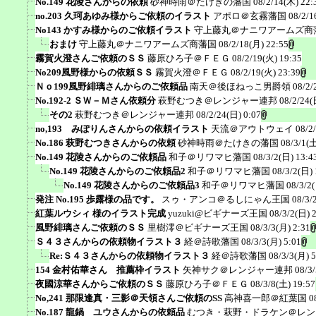
No.149 花陵さんからの依頼
砂神時雨＠たけきの藩国
08/2/14(木) 22:
no.203 久珂あゆみ様からご依頼のイラスト
アポロ＠玄霧藩国
08/2/1
No143 かすみ様からのご依頼イラスト
守上藤丸＠ナニワアームズ商
おまけ
守上藤丸＠ナニワアームズ商藩国
08/2/18(月) 22:55
霧賀火澄さんご依頼のＳＳ
藤原ひろ子＠ＦＥＧ
08/2/19(火) 19:35
No209風野様からの依頼ＳＳ
霧賀火澄＠ＦＥＧ
08/2/19(火) 23:39
Ｎｏ199風野緋璃さんからのご依頼品
南天＠後ほねっこ男爵領
08/2/
No.192-2 ＳＷ－Ｍさん依頼分
萩野むつき＠レンジャー連邦
08/2/24(
その2
萩野むつき＠レンジャー連邦
08/2/24(日) 0:07
no,193 みぽりんさんからの依頼イラスト
天流＠アウトウェイ
08/2
No.186 萩野むつきさんからの依頼
砂神時雨＠たけきの藩国
08/3/1(土
No.149 花陵さんからのご依頼品
和子＠リワマヒ藩国
08/3/2(日) 13:4
No.149 花陵さんからのご依頼品2
和子＠リワマヒ藩国
08/3/2(日) 
No.149 花陵さんからのご依頼品3
和子＠リワマヒ藩国
08/3/2
発注 No.195 歩露様の品です。
スゥ・アンコ＠るしにゃん王国
08/3/
紅葉ルウシィ 様のイラスト完成
yuzuki@ビギナーズ王国
08/3/2(日) 
風野緋璃さんご依頼のＳＳ
里樹澪＠ビギナーズ王国
08/3/3(月) 2:31
Ｓ４３さんからの依頼物イラスト３
経＠詩歌藩国
08/3/3(月) 5:01
Re:Ｓ４３さんからの依頼物イラスト３
経＠詩歌藩国
08/3/3(月) 5
154 金村佑華さん 推薦枠イラスト
矢神サク＠レンジャー連邦
08/3
夜國涼華さんからご依頼のＳＳ
藤原ひろ子＠ＦＥＧ
08/3/8(土) 19:57
No,241 那限逢真・三影＠天領さんご依頼のSS
高神喜一郎＠紅葉国
0
No.187 龍鍋 ユウさんからの依頼品
むつき・萩野・ドラケン＠レン