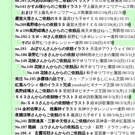
no.203 久珂あゆみ様からご依頼のイラスト
アポロ＠玄霧藩国
08/2/1
No143 かすみ様からのご依頼イラスト
守上藤丸＠ナニワアームズ商
おまけ
守上藤丸＠ナニワアームズ商藩国
08/2/18(月) 22:55
霧賀火澄さんご依頼のＳＳ
藤原ひろ子＠ＦＥＧ
08/2/19(火) 19:35
No209風野様からの依頼ＳＳ
霧賀火澄＠ＦＥＧ
08/2/19(火) 23:39
Ｎｏ199風野緋璃さんからのご依頼品
南天＠後ほねっこ男爵領
08/2/
No.192-2 ＳＷ－Ｍさん依頼分
萩野むつき＠レンジャー連邦
08/2/24(
その2
萩野むつき＠レンジャー連邦
08/2/24(日) 0:07
no,193 みぽりんさんからの依頼イラスト
天流＠アウトウェイ
08/2
No.186 萩野むつきさんからの依頼
砂神時雨＠たけきの藩国
08/3/1(土
No.149 花陵さんからのご依頼品
和子＠リワマヒ藩国
08/3/2(日) 13:4
No.149 花陵さんからのご依頼品2
和子＠リワマヒ藩国
08/3/2(日) 
No.149 花陵さんからのご依頼品3
和子＠リワマヒ藩国
08/3/2
発注 No.195 歩露様の品です。
スゥ・アンコ＠るしにゃん王国
08/3/
紅葉ルウシィ 様のイラスト完成
yuzuki@ビギナーズ王国
08/3/2(日) 
風野緋璃さんご依頼のＳＳ
里樹澪＠ビギナーズ王国
08/3/3(月) 2:31
Ｓ４３さんからの依頼物イラスト３
経＠詩歌藩国
08/3/3(月) 5:01
Re:Ｓ４３さんからの依頼物イラスト３
経＠詩歌藩国
08/3/3(月) 5
154 金村佑華さん 推薦枠イラスト
矢神サク＠レンジャー連邦
08/3
夜國涼華さんからご依頼のＳＳ
藤原ひろ子＠ＦＥＧ
08/3/8(土) 19:57
No,241 那限逢真・三影＠天領さんご依頼のSS
高神喜一郎＠紅葉国
0
No.187 龍鍋 ユウさんからの依頼品
むつき・萩野・ドラケン＠レン
no.180_4 玄霧弦耶さんからのご依頼品ｓｓ
室賀兼一＠リワマヒ
08