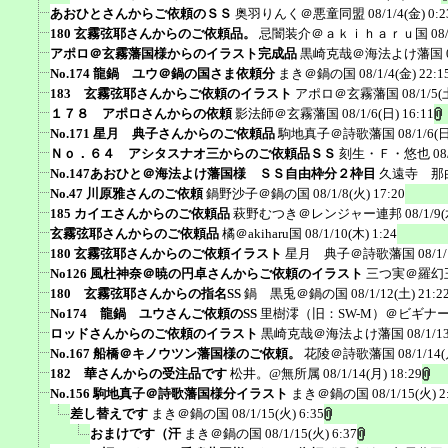
あおひとさんからご依頼のＳＳ
奥羽りんく＠悪童同盟
08/1/4(金) 0:2
180 玄霧弦耶さんからのご依頼品。
忌闇装介＠ａｋｉｈａｒｕ国
08
アポロ＠玄霧藩国様からのイラスト完成品
黒崎克哉＠海法よけ藩国
No.174 龍鍋 ユウ＠鍋の国さま依頼分
まき＠鍋の国
08/1/4(金) 22:1
183 玄霧弦耶さんからご依頼のイラスト
アポロ＠玄霧藩国
08/1/5(
１７８ アポロさんからの依頼
影法師＠玄霧藩国
08/1/6(日) 16:11
No.171 星月 典子さんからのご依頼品
駒地真子＠詩歌藩国
08/1/6(日
Ｎｏ．６４ アシタスナオ三からのご依頼品ＳＳ
刻生・Ｆ・悠也
08
No.147あおひと＠海法よけ藩国様 ＳＳ自由枠分２枠目
久遠寺 那
No.47 川原雅さんのご依頼
鍋野沙子＠鍋の国
08/1/8(火) 17:20
185 カイエさんからのご依頼品
萩野むつき＠レンジャー連邦
08/1/9(
玄霧弦耶さんからのご依頼品
橘＠akiharu国
08/1/10(木) 1:24
180 玄霧弦耶さんからのご依頼イラスト
星月 典子＠詩歌藩国
08/1
No126 風杜神奈＠暁の円卓さんからご依頼のイラスト
三つ実＠羅幻
180 玄霧弦耶さんからの指名SS
鍋 黒兎＠鍋の国
08/1/12(土) 21:2
No174 龍鍋 ユウさんご依頼のSS
里樹澪（旧：SW-M）＠ビギナ
ロッドさんからのご依頼のイラスト
黒崎克哉＠海法よけ藩国
08/1/1
No.167 船橋＠キノウツン藩国様のご依頼。
花陵＠詩歌藩国
08/1/14(
182 華さんからの受注品です
松井。@無所属
08/1/14(月) 18:29
No.156 駒地真子＠詩歌藩国様分イラスト
まき＠鍋の国
08/1/15(火) 2
差し替えです
まき＠鍋の国
08/1/15(火) 6:35
おまけです（汗
まき＠鍋の国
08/1/15(火) 6:37