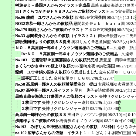
榊遊＠え～藩国さんからのイラスト完成品
黒崎克哉＠海法よけ藩国
191 さくらつかさ＠ＦＶＢさんからご依頼のイラスト
三つ実＠羅幻
No.06 龍鍋 ユウさんからの依頼
影法師＠玄霧藩国
08/2/4(月) 13:12
NO32東恭一郎さんからの依頼品
忌闇装介＠ａｋｉｈａｒｕ国
08/2/
No.179 時雨さんからご依頼のイラスト
アポロ＠玄霧藩国
08/2/5(火) 
No.33 忌闇装介さんからの依頼（イラスト２）
南天＠後ほねっこ男
詩歌藩国様よりの依頼ＳＳ提出
奥羽りんく＠悪童同盟
08/2/6(水) 0:3
ＮＯ．８高原鋼一郎＠キノウツン藩国様のご依頼品Ｓ...
久遠寺 那
Re:ＮＯ．８高原鋼一郎＠キノウツン藩国様のご依頼品...
久遠寺
No.183 玄霧弦耶＠玄霧藩国さんの依頼品完成
悪童屋 四季＠悪童
さくらつかさ＠FVB様より依頼のSS
葉崎京夜＠詩歌藩国
08/2/7(木) 
龍鍋 ユウ＠鍋の国さん依頼ＳＳ完成しました
金村佑華＠ＦＥＧ
08
誤字訂正しました
金村佑華＠ＦＥＧ
08/2/9(土) 22:47
No.58 高原鋼一郎さんの依頼希望受注分 提出
玄霧弦耶＠玄霧藩国
No.97 高神喜一郎さん分イラスト
星月 典子＠詩歌藩国
08/2/9(土) 2
黒崎克哉＠海法よけ藩国さんご依頼のイラスト
矢神サク＠レンジャ
１枚目です
矢神サク＠レンジャー連邦
08/2/9(土) 23:48
２枚目です
矢神サク＠レンジャー連邦
08/2/9(土) 23:48
高原鋼一郎様からの依頼ＳＳ
浅田＠キノウツン藩国
08/2/10(日) 0:19
歩露様よりご依頼のSS
比野青狸＠キノウツン藩国
08/2/10(日) 0:26
No193 みぽりん＠神聖巫連盟さんからの依頼 SS2枠目
やひろ＠
no.102 涼華さんからの依頼 イラスト１＋１
ぱんくす@羅幻王国
08