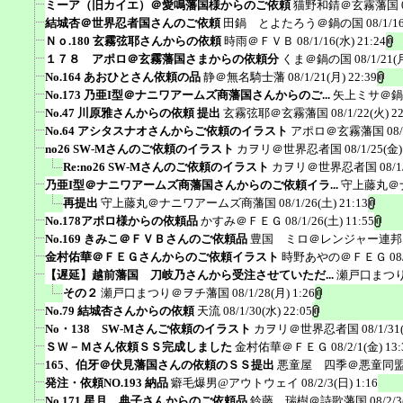
ミーア（旧カイエ）＠愛鳴藩国様からのご依頼
猫野和錆＠玄霧藩国
結城杏＠世界忍者国さんのご依頼
田鍋 とよたろう＠鍋の国
08/1/1
Ｎｏ.180 玄霧弦耶さんからの依頼
時雨＠ＦＶＢ
08/1/16(水) 21:24
１７８ アポロ＠玄霧藩国さまからの依頼分
くま＠鍋の国
08/1/21(
No.164 あおひとさん依頼の品
静＠無名騎士藩
08/1/21(月) 22:39
No.173 乃亜I型＠ナニワアームズ商藩国さんからのご...
矢上ミサ＠鍋
No.47 川原雅さんからの依頼 提出
玄霧弦耶＠玄霧藩国
08/1/22(火) 2
No.64 アシタスナオさんからご依頼のイラスト
アポロ＠玄霧藩国
08
no26 SW-Mさんのご依頼のイラスト
カヲリ＠世界忍者国
08/1/25(金)
Re:no26 SW-Mさんのご依頼のイラスト
カヲリ＠世界忍者国
08/1
乃亜I型＠ナニワアームズ商藩国さんからのご依頼イラ...
守上藤丸＠
再提出
守上藤丸＠ナニワアームズ商藩国
08/1/26(土) 21:13
No.178アポロ様からの依頼品
かすみ＠ＦＥＧ
08/1/26(土) 11:55
No.169 きみこ＠ＦＶＢさんのご依頼品
豊国 ミロ＠レンジャー連邦
金村佑華＠ＦＥＧさんからのご依頼イラスト
時野あやの＠ＦＥＧ
08
【遅延】越前藩国 刀岐乃さんから受注させていただ...
瀬戸口まつ
その２
瀬戸口まつり＠ヲチ藩国
08/1/28(月) 1:26
No.79 結城杏さんからの依頼
天流
08/1/30(水) 22:05
No・138 SW-Mさんご依頼のイラスト
カヲリ＠世界忍者国
08/1/31
ＳＷ－Ｍさん依頼ＳＳ完成しました
金村佑華＠ＦＥＧ
08/2/1(金) 13:
165、伯牙＠伏見藩国さんの依頼のＳＳ提出
悪童屋 四季＠悪童同
発注・依頼NO.193 納品
癖毛爆男@アウトウェイ
08/2/3(日) 1:16
No.171 星月 典子さんからのご依頼品
鈴藤 瑞樹＠詩歌藩国
08/2/3