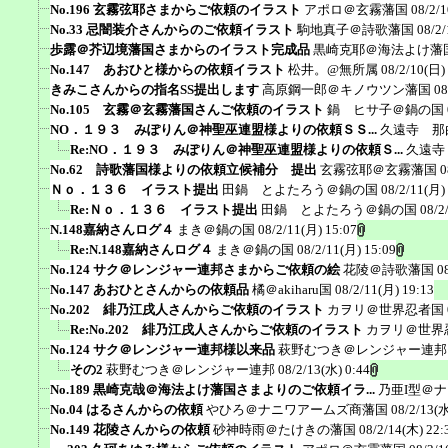
No.196 玄霧弦耶さまからご依頼のイラスト
アポロ＠玄霧藩国
08/2/
No.33 忌闇装介さんからのご依頼イラスト
駒地真子＠詩歌藩国
08/2/
歩露＠芥辺境藩国さまからのイラスト完成品
黒崎克耶＠海法よけ藩
No.147 あおひと様からの依頼イラスト
松井。@無所属
08/2/10(日)
きみこさんからの指名SS提出します
高原鋼一郎＠キノウツン藩国
08
No.105 玄霧＠玄霧藩国さんご依頼のイラスト
鍋 ヒサ子＠鍋の国
NO．１９３ みぽりん＠神聖巫連盟様よりの依頼ＳＳ...
久遠寺 那
Re:NO．１９３ みぽりん＠神聖巫連盟様よりの依頼Ｓ...
久遠寺
No.62 詩歌藩国様よりの依頼立候補分 提出
玄霧弦耶＠玄霧藩国
0
Ｎｏ．１３６ イラスト提出
田鍋 とよたろう＠鍋の国
08/2/11(月)
Re:Ｎｏ．１３６ イラスト提出
田鍋 とよたろう＠鍋の国
08/2
N.148嘉納さんログ４
まき＠鍋の国
08/2/11(月) 15:07
Re:N.148嘉納さんログ４
まき＠鍋の国
08/2/11(月) 15:09
No.124 サク＠レンジャー連邦さまからご依頼の絵
花陵＠詩歌藩国
0
No.147 あおひとさんからの依頼品
橘＠akiharu国
08/2/11(月) 19:13
No.202 緋乃江戌人さんからご依頼のイラスト
カヲリ＠世界忍者国
Re:No.202 緋乃江戌人さんからご依頼のイラスト
カヲリ＠世界
No.124 サク＠レンジャー連邦様以来品
萩野むつき＠レンジャー連邦
その2
萩野むつき＠レンジャー連邦
08/2/13(水) 0:44
No.189 黒崎克哉＠海法よけ藩国さまよりのご依頼イラ...
乃亜I型＠
No.04 はるさんからの依頼
やひろ＠ナニワアームズ商藩国
08/2/13(水
No.149 花陵さんからの依頼
砂神時雨＠たけきの藩国
08/2/14(木) 22: