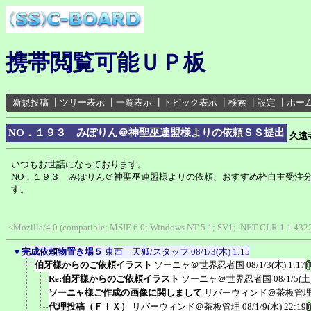
携帯閲覧可能ＵＰ板
新規投稿
┃
ツリー表示
┃
一覧表示
┃
トピック表示
┃
検索
┃
設定
┃
ホー
NO．１９３ みぽりん＠神聖巫連盟様よりの依頼ＳＳ提出
久遠
いつもお世話になっております。
NO．１９３ みぽりん＠神聖巫連盟様よりの依頼、おすすめ枠自主受注
す。
<Mozilla/4.0 (compatible; MSIE 6.0; Windows NT 5.1; SV1; .NET CLR 1.1.432
▼
完成依頼物置き場５
東西 天狐/スタッフ
08/1/3(木) 1:15
伯牙様からのご依頼イラスト
ソーニャ＠世界忍者国
08/1/3(木) 1:17
Re:伯牙様からのご依頼イラスト
ソーニャ＠世界忍者国
08/1/5(土
ソーニャ様ご作成の画像に関しまして
リバーウィンド＠茶板管
代理投稿（ＦＩＸ）
リバーウィンド＠茶板管理
08/1/9(水) 22:19