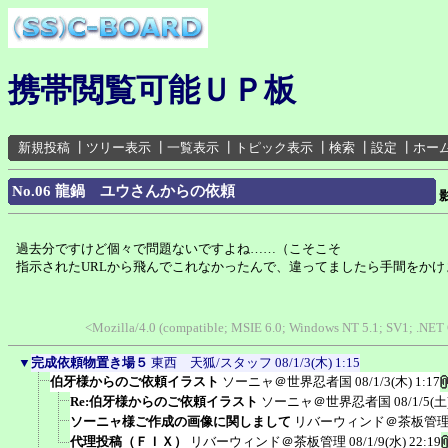
携帯閲覧可能ＵＰ板
新規投稿
┃
ツリー表示
┃
一覧表示
┃
トピック表示
┃
検索
┃
設定
┃
ホー
No.06 龍鍋 ユウさんからの依頼
過去分ですけど個々で問題ないですよね……（こそこそ
指示されたURLから飛んでこれなかったんで、違ってましたら手間をかけ
<Mozilla/4.0 (compatible; MSIE 6.0; Windows NT 5.1; SV1; .NE
▼
完成依頼物置き場５
東西 天狐/スタッフ
08/1/3(木) 1:15
伯牙様からのご依頼イラスト
ソーニャ＠世界忍者国
08/1/3(木) 1:17
Re:伯牙様からのご依頼イラスト
ソーニャ＠世界忍者国
08/1/5(土
ソーニャ様ご作成の画像に関しまして
リバーウィンド＠茶板管
代理投稿（ＦＩＸ）
リバーウィンド＠茶板管理
08/1/9(水) 22:19