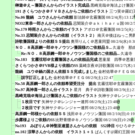
榊遊＠え～藩国さんからのイラスト完成品
黒崎克哉＠海法よけ藩国
191 さくらつかさ＠ＦＶＢさんからご依頼のイラスト
三つ実＠羅幻
No.06 龍鍋 ユウさんからの依頼
影法師＠玄霧藩国
08/2/4(月) 13:12
NO32東恭一郎さんからの依頼品
忌闇装介＠ａｋｉｈａｒｕ国
08/2/
No.179 時雨さんからご依頼のイラスト
アポロ＠玄霧藩国
08/2/5(火) 
No.33 忌闇装介さんからの依頼（イラスト２）
南天＠後ほねっこ男
詩歌藩国様よりの依頼ＳＳ提出
奥羽りんく＠悪童同盟
08/2/6(水) 0:3
ＮＯ．８高原鋼一郎＠キノウツン藩国様のご依頼品Ｓ...
久遠寺 那
Re:ＮＯ．８高原鋼一郎＠キノウツン藩国様のご依頼品...
久遠寺
No.183 玄霧弦耶＠玄霧藩国さんの依頼品完成
悪童屋 四季＠悪童
さくらつかさ＠FVB様より依頼のSS
葉崎京夜＠詩歌藩国
08/2/7(木) 
龍鍋 ユウ＠鍋の国さん依頼ＳＳ完成しました
金村佑華＠ＦＥＧ
08
誤字訂正しました
金村佑華＠ＦＥＧ
08/2/9(土) 22:47
No.58 高原鋼一郎さんの依頼希望受注分 提出
玄霧弦耶＠玄霧藩国
No.97 高神喜一郎さん分イラスト
星月 典子＠詩歌藩国
08/2/9(土) 2
黒崎克哉＠海法よけ藩国さんご依頼のイラスト
矢神サク＠レンジャ
１枚目です
矢神サク＠レンジャー連邦
08/2/9(土) 23:48
２枚目です
矢神サク＠レンジャー連邦
08/2/9(土) 23:48
高原鋼一郎様からの依頼ＳＳ
浅田＠キノウツン藩国
08/2/10(日) 0:19
歩露様よりご依頼のSS
比野青狸＠キノウツン藩国
08/2/10(日) 0:26
No193 みぽりん＠神聖巫連盟さんからの依頼 SS2枠目
やひろ＠
no.102 涼華さんからの依頼 イラスト１＋１
ぱんくす@羅幻王国
08