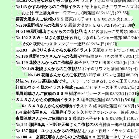
no.203 久珂あゆみ様からご依頼のイラスト
アポロ＠玄霧藩国
08/2/1
No143 かすみ様からのご依頼イラスト
守上藤丸＠ナニワアームズ商
おまけ
守上藤丸＠ナニワアームズ商藩国
08/2/18(月) 22:55
霧賀火澄さんご依頼のＳＳ
藤原ひろ子＠ＦＥＧ
08/2/19(火) 19:35
No209風野様からの依頼ＳＳ
霧賀火澄＠ＦＥＧ
08/2/19(火) 23:39
Ｎｏ199風野緋璃さんからのご依頼品
南天＠後ほねっこ男爵領
08/2/
No.192-2 ＳＷ－Ｍさん依頼分
萩野むつき＠レンジャー連邦
08/2/24(
その2
萩野むつき＠レンジャー連邦
08/2/24(日) 0:07
no,193 みぽりんさんからの依頼イラスト
天流＠アウトウェイ
08/2
No.186 萩野むつきさんからの依頼
砂神時雨＠たけきの藩国
08/3/1(土
No.149 花陵さんからのご依頼品
和子＠リワマヒ藩国
08/3/2(日) 13:4
No.149 花陵さんからのご依頼品2
和子＠リワマヒ藩国
08/3/2(日) 
No.149 花陵さんからのご依頼品3
和子＠リワマヒ藩国
08/3/2
発注 No.195 歩露様の品です。
スゥ・アンコ＠るしにゃん王国
08/3/
紅葉ルウシィ 様のイラスト完成
yuzuki@ビギナーズ王国
08/3/2(日) 
風野緋璃さんご依頼のＳＳ
里樹澪＠ビギナーズ王国
08/3/3(月) 2:31
Ｓ４３さんからの依頼物イラスト３
経＠詩歌藩国
08/3/3(月) 5:01
Re:Ｓ４３さんからの依頼物イラスト３
経＠詩歌藩国
08/3/3(月) 5
154 金村佑華さん 推薦枠イラスト
矢神サク＠レンジャー連邦
08/3
夜國涼華さんからご依頼のＳＳ
藤原ひろ子＠ＦＥＧ
08/3/8(土) 19:57
No,241 那限逢真・三影＠天領さんご依頼のSS
高神喜一郎＠紅葉国
0
No.187 龍鍋 ユウさんからの依頼品
むつき・萩野・ドラケン＠レン
no.180_4 玄霧弦耶さんからのご依頼品ｓｓ
室賀兼一＠リワマヒ
08