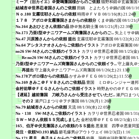
ミーア（旧カイエ）＠愛鳴藩国様からのご依頼
猫野和錆＠玄霧藩国
結城杏＠世界忍者国さんのご依頼
田鍋 とよたろう＠鍋の国
08/1/1
Ｎｏ.180 玄霧弦耶さんからの依頼
時雨＠ＦＶＢ
08/1/16(水) 21:24
１７８ アポロ＠玄霧藩国さまからの依頼分
くま＠鍋の国
08/1/21(
No.164 あおひとさん依頼の品
静＠無名騎士藩
08/1/21(月) 22:39
No.173 乃亜I型＠ナニワアームズ商藩国さんからのご...
矢上ミサ＠鍋
No.47 川原雅さんからの依頼 提出
玄霧弦耶＠玄霧藩国
08/1/22(火) 2
No.64 アシタスナオさんからご依頼のイラスト
アポロ＠玄霧藩国
08
no26 SW-Mさんのご依頼のイラスト
カヲリ＠世界忍者国
08/1/25(金)
Re:no26 SW-Mさんのご依頼のイラスト
カヲリ＠世界忍者国
08/1
乃亜I型＠ナニワアームズ商藩国さんからのご依頼イラ...
守上藤丸＠
再提出
守上藤丸＠ナニワアームズ商藩国
08/1/26(土) 21:13
No.178アポロ様からの依頼品
かすみ＠ＦＥＧ
08/1/26(土) 11:55
No.169 きみこ＠ＦＶＢさんのご依頼品
豊国 ミロ＠レンジャー連邦
金村佑華＠ＦＥＧさんからのご依頼イラスト
時野あやの＠ＦＥＧ
08
【遅延】越前藩国 刀岐乃さんから受注させていただ...
瀬戸口まつ
その２
瀬戸口まつり＠ヲチ藩国
08/1/28(月) 1:26
No.79 結城杏さんからの依頼
天流
08/1/30(水) 22:05
No・138 SW-Mさんご依頼のイラスト
カヲリ＠世界忍者国
08/1/31
ＳＷ－Ｍさん依頼ＳＳ完成しました
金村佑華＠ＦＥＧ
08/2/1(金) 13:
165、伯牙＠伏見藩国さんの依頼のＳＳ提出
悪童屋 四季＠悪童同
発注・依頼NO.193 納品
癖毛爆男@アウトウェイ
08/2/3(日) 1:16
No.171 星月 典子さんからのご依頼品
鈴藤 瑞樹＠詩歌藩国
08/2/3