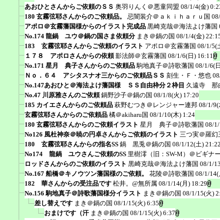
あおひとさんからご依頼のＳＳ
奥羽りんく＠悪童同盟
08/1/4(金) 0:2
180 玄霧弦耶さんからのご依頼品。
忌闇装介＠ａｋｉｈａｒｕ国
08
アポロ＠玄霧藩国様からのイラスト完成品
黒崎克哉＠海法よけ藩国
No.174 龍鍋 ユウ＠鍋の国さま依頼分
まき＠鍋の国
08/1/4(金) 22:1
183 玄霧弦耶さんからご依頼のイラスト
アポロ＠玄霧藩国
08/1/5(
１７８ アポロさんからの依頼
影法師＠玄霧藩国
08/1/6(日) 16:11
No.171 星月 典子さんからのご依頼品
駒地真子＠詩歌藩国
08/1/6(日
Ｎｏ．６４ アシタスナオ三からのご依頼品ＳＳ
刻生・Ｆ・悠也
08
No.147あおひと＠海法よけ藩国様 ＳＳ自由枠分２枠目
久遠寺 那
No.47 川原雅さんのご依頼
鍋野沙子＠鍋の国
08/1/8(火) 17:20
185 カイエさんからのご依頼品
萩野むつき＠レンジャー連邦
08/1/9(
玄霧弦耶さんからのご依頼品
橘＠akiharu国
08/1/10(木) 1:24
180 玄霧弦耶さんからのご依頼イラスト
星月 典子＠詩歌藩国
08/1
No126 風杜神奈＠暁の円卓さんからご依頼のイラスト
三つ実＠羅幻
180 玄霧弦耶さんからの指名SS
鍋 黒兎＠鍋の国
08/1/12(土) 21:2
No174 龍鍋 ユウさんご依頼のSS
里樹澪（旧：SW-M）＠ビギナ
ロッドさんからのご依頼のイラスト
黒崎克哉＠海法よけ藩国
08/1/1
No.167 船橋＠キノウツン藩国様のご依頼。
花陵＠詩歌藩国
08/1/14(
182 華さんからの受注品です
松井。@無所属
08/1/14(月) 18:29
No.156 駒地真子＠詩歌藩国様分イラスト
まき＠鍋の国
08/1/15(火) 2
差し替えです
まき＠鍋の国
08/1/15(火) 6:35
おまけです（汗
まき＠鍋の国
08/1/15(火) 6:37