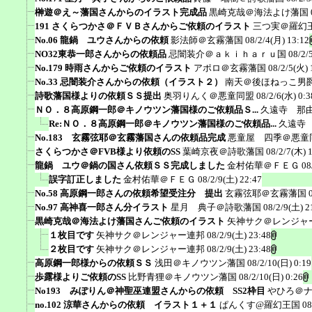
榊遊＠え～藩国さんからのイラスト完成品
黒崎克哉＠海法よけ藩国
191 さくらつかさ＠ＦＶＢさんからご依頼のイラスト
三つ実＠羅幻
No.06 龍鍋 ユウさんからの依頼
影法師＠玄霧藩国
08/2/4(月) 13:12
NO32東恭一郎さんからの依頼品
忌闇装介＠ａｋｉｈａｒｕ国
08/2/
No.179 時雨さんからご依頼のイラスト
アポロ＠玄霧藩国
08/2/5(火) 
No.33 忌闇装介さんからの依頼（イラスト２）
南天＠後ほねっこ男
詩歌藩国様よりの依頼ＳＳ提出
奥羽りんく＠悪童同盟
08/2/6(水) 0:3
ＮＯ．８高原鋼一郎＠キノウツン藩国様のご依頼品Ｓ...
久遠寺 那
Re:ＮＯ．８高原鋼一郎＠キノウツン藩国様のご依頼品...
久遠寺
No.183 玄霧弦耶＠玄霧藩国さんの依頼品完成
悪童屋 四季＠悪童
さくらつかさ＠FVB様より依頼のSS
葉崎京夜＠詩歌藩国
08/2/7(木) 
龍鍋 ユウ＠鍋の国さん依頼ＳＳ完成しました
金村佑華＠ＦＥＧ
08
誤字訂正しました
金村佑華＠ＦＥＧ
08/2/9(土) 22:47
No.58 高原鋼一郎さんの依頼希望受注分 提出
玄霧弦耶＠玄霧藩国
No.97 高神喜一郎さん分イラスト
星月 典子＠詩歌藩国
08/2/9(土) 2
黒崎克哉＠海法よけ藩国さんご依頼のイラスト
矢神サク＠レンジャ
１枚目です
矢神サク＠レンジャー連邦
08/2/9(土) 23:48
２枚目です
矢神サク＠レンジャー連邦
08/2/9(土) 23:48
高原鋼一郎様からの依頼ＳＳ
浅田＠キノウツン藩国
08/2/10(日) 0:19
歩露様よりご依頼のSS
比野青狸＠キノウツン藩国
08/2/10(日) 0:26
No193 みぽりん＠神聖巫連盟さんからの依頼 SS2枠目
やひろ＠
no.102 涼華さんからの依頼 イラスト１＋１
ぱんくす@羅幻王国
08