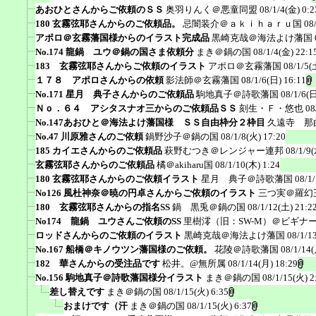
あおひとさんからご依頼のＳＳ
奥羽りんく＠悪童同盟
08/1/4(金) 0:2
180 玄霧弦耶さんからのご依頼品。
忌闇装介＠ａｋｉｈａｒｕ国
08
アポロ＠玄霧藩国様からのイラスト完成品
黒崎克哉＠海法よけ藩国
No.174 龍鍋 ユウ＠鍋の国さま依頼分
まき＠鍋の国
08/1/4(金) 22:1
183 玄霧弦耶さんからご依頼のイラスト
アポロ＠玄霧藩国
08/1/5(
１７８ アポロさんからの依頼
影法師＠玄霧藩国
08/1/6(日) 16:11
No.171 星月 典子さんからのご依頼品
駒地真子＠詩歌藩国
08/1/6(日
Ｎｏ．６４ アシタスナオ三からのご依頼品ＳＳ
刻生・Ｆ・悠也
08
No.147あおひと＠海法よけ藩国様 ＳＳ自由枠分２枠目
久遠寺 那
No.47 川原雅さんのご依頼
鍋野沙子＠鍋の国
08/1/8(火) 17:20
185 カイエさんからのご依頼品
萩野むつき＠レンジャー連邦
08/1/9(
玄霧弦耶さんからのご依頼品
橘＠akiharu国
08/1/10(木) 1:24
180 玄霧弦耶さんからのご依頼イラスト
星月 典子＠詩歌藩国
08/1
No126 風杜神奈＠暁の円卓さんからご依頼のイラスト
三つ実＠羅幻
180 玄霧弦耶さんからの指名SS
鍋 黒兎＠鍋の国
08/1/12(土) 21:2
No174 龍鍋 ユウさんご依頼のSS
里樹澪（旧：SW-M）＠ビギナ
ロッドさんからのご依頼のイラスト
黒崎克哉＠海法よけ藩国
08/1/1
No.167 船橋＠キノウツン藩国様のご依頼。
花陵＠詩歌藩国
08/1/14(
182 華さんからの受注品です
松井。@無所属
08/1/14(月) 18:29
No.156 駒地真子＠詩歌藩国様分イラスト
まき＠鍋の国
08/1/15(火) 2
差し替えです
まき＠鍋の国
08/1/15(火) 6:35
おまけです（汗
まき＠鍋の国
08/1/15(火) 6:37