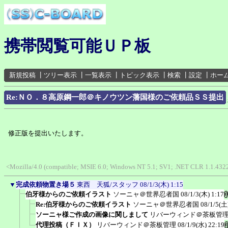
携帯閲覧可能ＵＰ板
新規投稿
┃
ツリー表示
┃
一覧表示
┃
トピック表示
┃
検索
┃
設定
┃
ホー
Re:ＮＯ．８高原鋼一郎＠キノウツン藩国様のご依頼品ＳＳ提出
修正版を提出いたします。
<Mozilla/4.0 (compatible; MSIE 6.0; Windows NT 5.1; SV1; .NET CLR 1.1.432
▼
完成依頼物置き場５
東西 天狐/スタッフ
08/1/3(木) 1:15
伯牙様からのご依頼イラスト
ソーニャ＠世界忍者国
08/1/3(木) 1:17
Re:伯牙様からのご依頼イラスト
ソーニャ＠世界忍者国
08/1/5(土
ソーニャ様ご作成の画像に関しまして
リバーウィンド＠茶板管
代理投稿（ＦＩＸ）
リバーウィンド＠茶板管理
08/1/9(水) 22:19