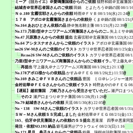
ミーア（旧カイエ）＠愛鳴藩国様からのご依頼
猫野和錆＠玄霧藩国
結城杏＠世界忍者国さんのご依頼
田鍋 とよたろう＠鍋の国
08/1/1
Ｎｏ.180 玄霧弦耶さんからの依頼
時雨＠ＦＶＢ
08/1/16(水) 21:24
１７８ アポロ＠玄霧藩国さまからの依頼分
くま＠鍋の国
08/1/21(
No.164 あおひとさん依頼の品
静＠無名騎士藩
08/1/21(月) 22:39
No.173 乃亜I型＠ナニワアームズ商藩国さんからのご...
矢上ミサ＠鍋
No.47 川原雅さんからの依頼 提出
玄霧弦耶＠玄霧藩国
08/1/22(火) 2
No.64 アシタスナオさんからご依頼のイラスト
アポロ＠玄霧藩国
08
no26 SW-Mさんのご依頼のイラスト
カヲリ＠世界忍者国
08/1/25(金)
Re:no26 SW-Mさんのご依頼のイラスト
カヲリ＠世界忍者国
08/1
乃亜I型＠ナニワアームズ商藩国さんからのご依頼イラ...
守上藤丸＠
再提出
守上藤丸＠ナニワアームズ商藩国
08/1/26(土) 21:13
No.178アポロ様からの依頼品
かすみ＠ＦＥＧ
08/1/26(土) 11:55
No.169 きみこ＠ＦＶＢさんのご依頼品
豊国 ミロ＠レンジャー連邦
金村佑華＠ＦＥＧさんからのご依頼イラスト
時野あやの＠ＦＥＧ
08
【遅延】越前藩国 刀岐乃さんから受注させていただ...
瀬戸口まつ
その２
瀬戸口まつり＠ヲチ藩国
08/1/28(月) 1:26
No.79 結城杏さんからの依頼
天流
08/1/30(水) 22:05
No・138 SW-Mさんご依頼のイラスト
カヲリ＠世界忍者国
08/1/31
ＳＷ－Ｍさん依頼ＳＳ完成しました
金村佑華＠ＦＥＧ
08/2/1(金) 13:
165、伯牙＠伏見藩国さんの依頼のＳＳ提出
悪童屋 四季＠悪童同
発注・依頼NO.193 納品
癖毛爆男@アウトウェイ
08/2/3(日) 1:16
No.171 星月 典子さんからのご依頼品
鈴藤 瑞樹＠詩歌藩国
08/2/3