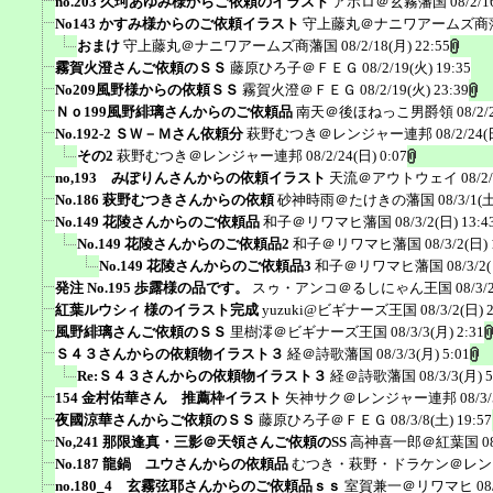
no.203 久珂あゆみ様からご依頼のイラスト
アポロ＠玄霧藩国
08/2/1
No143 かすみ様からのご依頼イラスト
守上藤丸＠ナニワアームズ商
おまけ
守上藤丸＠ナニワアームズ商藩国
08/2/18(月) 22:55
霧賀火澄さんご依頼のＳＳ
藤原ひろ子＠ＦＥＧ
08/2/19(火) 19:35
No209風野様からの依頼ＳＳ
霧賀火澄＠ＦＥＧ
08/2/19(火) 23:39
Ｎｏ199風野緋璃さんからのご依頼品
南天＠後ほねっこ男爵領
08/2/
No.192-2 ＳＷ－Ｍさん依頼分
萩野むつき＠レンジャー連邦
08/2/24(
その2
萩野むつき＠レンジャー連邦
08/2/24(日) 0:07
no,193 みぽりんさんからの依頼イラスト
天流＠アウトウェイ
08/2
No.186 萩野むつきさんからの依頼
砂神時雨＠たけきの藩国
08/3/1(土
No.149 花陵さんからのご依頼品
和子＠リワマヒ藩国
08/3/2(日) 13:4
No.149 花陵さんからのご依頼品2
和子＠リワマヒ藩国
08/3/2(日) 
No.149 花陵さんからのご依頼品3
和子＠リワマヒ藩国
08/3/2
発注 No.195 歩露様の品です。
スゥ・アンコ＠るしにゃん王国
08/3/
紅葉ルウシィ 様のイラスト完成
yuzuki@ビギナーズ王国
08/3/2(日) 
風野緋璃さんご依頼のＳＳ
里樹澪＠ビギナーズ王国
08/3/3(月) 2:31
Ｓ４３さんからの依頼物イラスト３
経＠詩歌藩国
08/3/3(月) 5:01
Re:Ｓ４３さんからの依頼物イラスト３
経＠詩歌藩国
08/3/3(月) 5
154 金村佑華さん 推薦枠イラスト
矢神サク＠レンジャー連邦
08/3
夜國涼華さんからご依頼のＳＳ
藤原ひろ子＠ＦＥＧ
08/3/8(土) 19:57
No,241 那限逢真・三影＠天領さんご依頼のSS
高神喜一郎＠紅葉国
0
No.187 龍鍋 ユウさんからの依頼品
むつき・萩野・ドラケン＠レン
no.180_4 玄霧弦耶さんからのご依頼品ｓｓ
室賀兼一＠リワマヒ
08