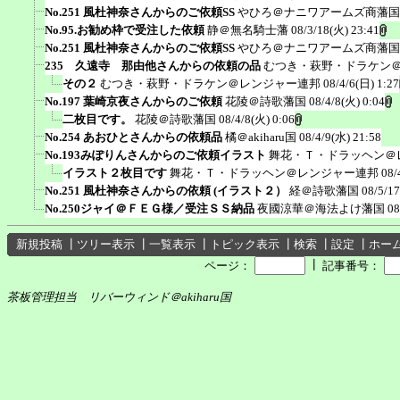
No.251 風杜神奈さんからのご依頼SS
やひろ＠ナニワアームズ商藩国
No.95.お勧め枠で受注した依頼
静＠無名騎士藩
08/3/18(火) 23:41
No.251 風杜神奈さんからのご依頼SS
やひろ＠ナニワアームズ商藩国
235 久遠寺 那由他さんからの依頼の品
むつき・萩野・ドラケン
その２
むつき・萩野・ドラケン＠レンジャー連邦
08/4/6(日) 1:27
No.197 葉崎京夜さんからのご依頼
花陵＠詩歌藩国
08/4/8(火) 0:04
二枚目です。
花陵＠詩歌藩国
08/4/8(火) 0:06
No.254 あおひとさんからの依頼品
橘＠akiharu国
08/4/9(水) 21:58
No.193みぽりんさんからのご依頼イラスト
舞花・Ｔ・ドラッヘン＠
イラスト２枚目です
舞花・Ｔ・ドラッヘン＠レンジャー連邦
08/
No.251 風杜神奈さんからの依頼 (イラスト２）
経＠詩歌藩国
08/5/17
No.250ジャイ＠ＦＥＧ様／受注ＳＳ納品
夜國涼華＠海法よけ藩国
08
新規投稿
┃
ツリー表示
┃
一覧表示
┃
トピック表示
┃
検索
┃
設定
┃
ホー
┃
ページ：
記事番号：
茶板管理担当 リバーウィンド＠akiharu国