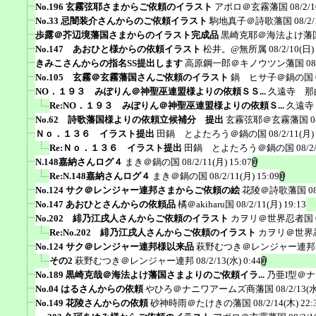
No.196 玄霧弦耶さまからご依頼のイラスト
アポロ＠玄霧藩国
08/2/
No.33 忌闇装介さんからのご依頼イラスト
駒地真子＠詩歌藩国
08/2/
歩露＠芥辺境藩国さまからのイラスト完成品
黒崎克耶＠海法よけ藩
No.147 あおひと様からの依頼イラスト
松井。@無所属
08/2/10(日)
きみこさんからの指名SS提出します
高原鋼一郎＠キノウツン藩国
08
No.105 玄霧＠玄霧藩国さんご依頼のイラスト
鍋 ヒサ子＠鍋の国
NO．１９３ みぽりん＠神聖巫連盟様よりの依頼ＳＳ...
久遠寺 那
Re:NO．１９３ みぽりん＠神聖巫連盟様よりの依頼Ｓ...
久遠寺
No.62 詩歌藩国様よりの依頼立候補分 提出
玄霧弦耶＠玄霧藩国
0
Ｎｏ．１３６ イラスト提出
田鍋 とよたろう＠鍋の国
08/2/11(月)
Re:Ｎｏ．１３６ イラスト提出
田鍋 とよたろう＠鍋の国
08/2
N.148嘉納さんログ４
まき＠鍋の国
08/2/11(月) 15:07
Re:N.148嘉納さんログ４
まき＠鍋の国
08/2/11(月) 15:09
No.124 サク＠レンジャー連邦さまからご依頼の絵
花陵＠詩歌藩国
0
No.147 あおひとさんからの依頼品
橘＠akiharu国
08/2/11(月) 19:13
No.202 緋乃江戌人さんからご依頼のイラスト
カヲリ＠世界忍者国
Re:No.202 緋乃江戌人さんからご依頼のイラスト
カヲリ＠世界
No.124 サク＠レンジャー連邦様以来品
萩野むつき＠レンジャー連邦
その2
萩野むつき＠レンジャー連邦
08/2/13(水) 0:44
No.189 黒崎克哉＠海法よけ藩国さまよりのご依頼イラ...
乃亜I型＠
No.04 はるさんからの依頼
やひろ＠ナニワアームズ商藩国
08/2/13(水
No.149 花陵さんからの依頼
砂神時雨＠たけきの藩国
08/2/14(木) 22: