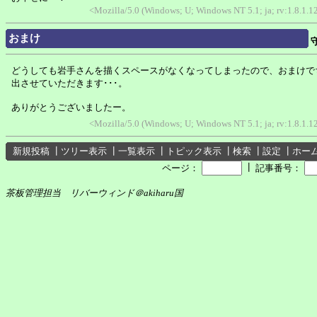
<Mozilla/5.0 (Windows; U; Windows NT 5.1; ja; rv:1.8.1.
おまけ
どうしても岩手さんを描くスペースがなくなってしまったので、おまけで
出させていただきます･･･。
ありがとうございましたー。
<Mozilla/5.0 (Windows; U; Windows NT 5.1; ja; rv:1.8.1.
新規投稿
┃
ツリー表示
┃
一覧表示
┃
トピック表示
┃
検索
┃
設定
┃
ホー
┃
ページ：
記事番号：
茶板管理担当 リバーウィンド＠akiharu国