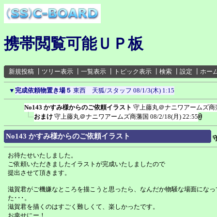
携帯閲覧可能ＵＰ板
新規投稿
┃
ツリー表示
┃
一覧表示
┃
トピック表示
┃
検索
┃
設定
┃
ホー
▼
完成依頼物置き場５
東西 天狐/スタッフ
08/1/3(木) 1:15
No143 かすみ様からのご依頼イラスト
守上藤丸＠ナニワアームズ商
おまけ
守上藤丸＠ナニワアームズ商藩国
08/2/18(月) 22:55
No143 かすみ様からのご依頼イラスト
お待たせいたしました。
ご依頼いただきましたイラストが完成いたしましたので
提出させて頂きます。
滋賀君がご機嫌なところを描こうと思ったら、なんだか物騒な場面になっ
た･･･。
滋賀君を描くのはすごく難しくて、楽しかったです。
お幸せにー！