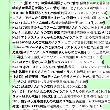
ミーア（旧カイエ）＠愛鳴藩国様からのご依頼
猫野和錆＠玄霧藩国
結城杏＠世界忍者国さんのご依頼
田鍋 とよたろう＠鍋の国
08/1/1
Ｎｏ.180 玄霧弦耶さんからの依頼
時雨＠ＦＶＢ
08/1/16(水) 21:24
１７８ アポロ＠玄霧藩国さまからの依頼分
くま＠鍋の国
08/1/21(
No.164 あおひとさん依頼の品
静＠無名騎士藩
08/1/21(月) 22:39
No.173 乃亜I型＠ナニワアームズ商藩国さんからのご...
矢上ミサ＠鍋
No.47 川原雅さんからの依頼 提出
玄霧弦耶＠玄霧藩国
08/1/22(火) 2
No.64 アシタスナオさんからご依頼のイラスト
アポロ＠玄霧藩国
08
no26 SW-Mさんのご依頼のイラスト
カヲリ＠世界忍者国
08/1/25(金)
Re:no26 SW-Mさんのご依頼のイラスト
カヲリ＠世界忍者国
08/1
乃亜I型＠ナニワアームズ商藩国さんからのご依頼イラ...
守上藤丸＠
再提出
守上藤丸＠ナニワアームズ商藩国
08/1/26(土) 21:13
No.178アポロ様からの依頼品
かすみ＠ＦＥＧ
08/1/26(土) 11:55
No.169 きみこ＠ＦＶＢさんのご依頼品
豊国 ミロ＠レンジャー連邦
金村佑華＠ＦＥＧさんからのご依頼イラスト
時野あやの＠ＦＥＧ
08
【遅延】越前藩国 刀岐乃さんから受注させていただ...
瀬戸口まつ
その２
瀬戸口まつり＠ヲチ藩国
08/1/28(月) 1:26
No.79 結城杏さんからの依頼
天流
08/1/30(水) 22:05
No・138 SW-Mさんご依頼のイラスト
カヲリ＠世界忍者国
08/1/31
ＳＷ－Ｍさん依頼ＳＳ完成しました
金村佑華＠ＦＥＧ
08/2/1(金) 13:
165、伯牙＠伏見藩国さんの依頼のＳＳ提出
悪童屋 四季＠悪童同
発注・依頼NO.193 納品
癖毛爆男@アウトウェイ
08/2/3(日) 1:16