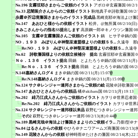
No.196 玄霧弦耶さまからご依頼のイラスト
アポロ＠玄霧藩国
08/2/
No.33 忌闇装介さんからのご依頼イラスト
駒地真子＠詩歌藩国
08/2/
歩露＠芥辺境藩国さまからのイラスト完成品
黒崎克耶＠海法よけ藩
No.147 あおひと様からの依頼イラスト
松井。@無所属
08/2/10(日)
きみこさんからの指名SS提出します
高原鋼一郎＠キノウツン藩国
08
No.105 玄霧＠玄霧藩国さんご依頼のイラスト
鍋 ヒサ子＠鍋の国
NO．１９３ みぽりん＠神聖巫連盟様よりの依頼ＳＳ...
久遠寺 那
Re:NO．１９３ みぽりん＠神聖巫連盟様よりの依頼Ｓ...
久遠寺
No.62 詩歌藩国様よりの依頼立候補分 提出
玄霧弦耶＠玄霧藩国
0
Ｎｏ．１３６ イラスト提出
田鍋 とよたろう＠鍋の国
08/2/11(月)
Re:Ｎｏ．１３６ イラスト提出
田鍋 とよたろう＠鍋の国
08/2
N.148嘉納さんログ４
まき＠鍋の国
08/2/11(月) 15:07
Re:N.148嘉納さんログ４
まき＠鍋の国
08/2/11(月) 15:09
No.124 サク＠レンジャー連邦さまからご依頼の絵
花陵＠詩歌藩国
0
No.147 あおひとさんからの依頼品
橘＠akiharu国
08/2/11(月) 19:13
No.202 緋乃江戌人さんからご依頼のイラスト
カヲリ＠世界忍者国
Re:No.202 緋乃江戌人さんからご依頼のイラスト
カヲリ＠世界
No.124 サク＠レンジャー連邦様以来品
萩野むつき＠レンジャー連邦
その2
萩野むつき＠レンジャー連邦
08/2/13(水) 0:44
No.189 黒崎克哉＠海法よけ藩国さまよりのご依頼イラ...
乃亜I型＠
No.04 はるさんからの依頼
やひろ＠ナニワアームズ商藩国
08/2/13(水
No.149 花陵さんからの依頼
砂神時雨＠たけきの藩国
08/2/14(木) 22: