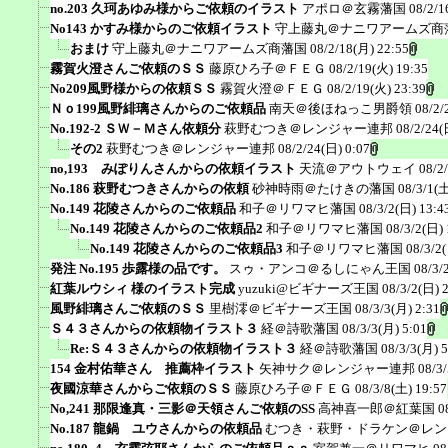
no.203 久珂あゆみ様からご依頼のイラスト
アポロ＠玄霧藩国
08/2/1
No143 かすみ様からのご依頼イラスト
守上藤丸＠ナニワアームズ商
おまけ
守上藤丸＠ナニワアームズ商藩国
08/2/18(月) 22:55
霧賀火澄さんご依頼のＳＳ
藤原ひろ子＠ＦＥＧ
08/2/19(火) 19:35
No209風野様からの依頼ＳＳ
霧賀火澄＠ＦＥＧ
08/2/19(火) 23:39
Ｎｏ199風野緋璃さんからのご依頼品
南天＠後ほねっこ男爵領
08/2/
No.192-2 ＳＷ－Ｍさん依頼分
萩野むつき＠レンジャー連邦
08/2/24(
その2
萩野むつき＠レンジャー連邦
08/2/24(日) 0:07
no,193 みぽりんさんからの依頼イラスト
天流＠アウトウェイ
08/2
No.186 萩野むつきさんからの依頼
砂神時雨＠たけきの藩国
08/3/1(土
No.149 花陵さんからのご依頼品
和子＠リワマヒ藩国
08/3/2(日) 13:4
No.149 花陵さんからのご依頼品2
和子＠リワマヒ藩国
08/3/2(日) 
No.149 花陵さんからのご依頼品3
和子＠リワマヒ藩国
08/3/2
発注 No.195 歩露様の品です。
スゥ・アンコ＠るしにゃん王国
08/3/
紅葉ルウシィ 様のイラスト完成
yuzuki@ビギナーズ王国
08/3/2(日) 
風野緋璃さんご依頼のＳＳ
里樹澪＠ビギナーズ王国
08/3/3(月) 2:31
Ｓ４３さんからの依頼物イラスト３
経＠詩歌藩国
08/3/3(月) 5:01
Re:Ｓ４３さんからの依頼物イラスト３
経＠詩歌藩国
08/3/3(月) 5
154 金村佑華さん 推薦枠イラスト
矢神サク＠レンジャー連邦
08/3
夜國涼華さんからご依頼のＳＳ
藤原ひろ子＠ＦＥＧ
08/3/8(土) 19:57
No,241 那限逢真・三影＠天領さんご依頼のSS
高神喜一郎＠紅葉国
0
No.187 龍鍋 ユウさんからの依頼品
むつき・萩野・ドラケン＠レン