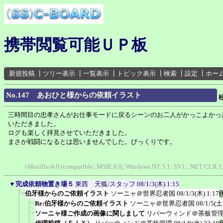
携帯閲覧可能ＵＰ板
新規投稿
┃
ツリー表示
┃
一覧表示
┃
トピック表示
┃
検索
┃
設定
┃
ホー
No.147 あおひと様からの依頼イラスト
三時間目の忠孝さんがお仕事モードに戻るシーンのお二人がかっこよかっ
いただきました。
ログも楽しく拝見させていただきました。
まさか戦闘になるとは思いませんでした。びっくりです。
<Mozilla/4.0 (compatible; MSIE 6.0; Windows NT 5.1; SV1; .NET CLR 1.1
▼
完成依頼物置き場５
東西 天狐/スタッフ
08/1/3(木) 1:15
伯牙様からのご依頼イラスト
ソーニャ＠世界忍者国
08/1/3(木) 1:17
Re:伯牙様からのご依頼イラスト
ソーニャ＠世界忍者国
08/1/5(土
ソーニャ様ご作成の画像に関しまして
リバーウィンド＠茶板管