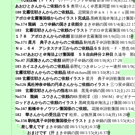
代理投稿（ＦＩＸ）
リバーウィンド＠茶板管理
08/1/9(水) 22:19
あおひとさんからご依頼のＳＳ
奥羽りんく＠悪童同盟
08/1/4(金) 0:2
180 玄霧弦耶さんからのご依頼品。
忌闇装介＠ａｋｉｈａｒｕ国
08
アポロ＠玄霧藩国様からのイラスト完成品
黒崎克哉＠海法よけ藩国
No.174 龍鍋 ユウ＠鍋の国さま依頼分
まき＠鍋の国
08/1/4(金) 22:1
183 玄霧弦耶さんからご依頼のイラスト
アポロ＠玄霧藩国
08/1/5(
１７８ アポロさんからの依頼
影法師＠玄霧藩国
08/1/6(日) 16:11
No.171 星月 典子さんからのご依頼品
駒地真子＠詩歌藩国
08/1/6(日
Ｎｏ．６４ アシタスナオ三からのご依頼品ＳＳ
刻生・Ｆ・悠也
08
No.147あおひと＠海法よけ藩国様 ＳＳ自由枠分２枠目
久遠寺 那
No.47 川原雅さんのご依頼
鍋野沙子＠鍋の国
08/1/8(火) 17:20
185 カイエさんからのご依頼品
萩野むつき＠レンジャー連邦
08/1/9(
玄霧弦耶さんからのご依頼品
橘＠akiharu国
08/1/10(木) 1:24
180 玄霧弦耶さんからのご依頼イラスト
星月 典子＠詩歌藩国
08/1
No126 風杜神奈＠暁の円卓さんからご依頼のイラスト
三つ実＠羅幻
180 玄霧弦耶さんからの指名SS
鍋 黒兎＠鍋の国
08/1/12(土) 21:2
No174 龍鍋 ユウさんご依頼のSS
里樹澪（旧：SW-M）＠ビギナ
ロッドさんからのご依頼のイラスト
黒崎克哉＠海法よけ藩国
08/1/1
No.167 船橋＠キノウツン藩国様のご依頼。
花陵＠詩歌藩国
08/1/14(
182 華さんからの受注品です
松井。@無所属
08/1/14(月) 18:29
No.156 駒地真子＠詩歌藩国様分イラスト
まき＠鍋の国
08/1/15(火) 2
差し替えです
まき＠鍋の国
08/1/15(火) 6:35
おまけです（汗
まき＠鍋の国
08/1/15(火) 6:37