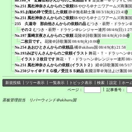
no.180_4 玄霧弦耶さんからのご依頼品ｓｓ
室賀兼一＠リワマヒ
08
No.251 風杜神奈さんからのご依頼SS
やひろ＠ナニワアームズ商藩国
No.95.お勧め枠で受注した依頼
静＠無名騎士藩
08/3/18(火) 23:41
No.251 風杜神奈さんからのご依頼SS
やひろ＠ナニワアームズ商藩国
235 久遠寺 那由他さんからの依頼の品
むつき・萩野・ドラケン
その２
むつき・萩野・ドラケン＠レンジャー連邦
08/4/6(日) 1:27
No.197 葉崎京夜さんからのご依頼
花陵＠詩歌藩国
08/4/8(火) 0:04
二枚目です。
花陵＠詩歌藩国
08/4/8(火) 0:06
No.254 あおひとさんからの依頼品
橘＠akiharu国
08/4/9(水) 21:58
No.193みぽりんさんからのご依頼イラスト
舞花・Ｔ・ドラッヘン＠
イラスト２枚目です
舞花・Ｔ・ドラッヘン＠レンジャー連邦
08/
No.251 風杜神奈さんからの依頼 (イラスト２）
経＠詩歌藩国
08/5/17
No.250ジャイ＠ＦＥＧ様／受注ＳＳ納品
夜國涼華＠海法よけ藩国
08
新規投稿
┃
ツリー表示
┃
一覧表示
┃
トピック表示
┃
検索
┃
設定
┃
ホー
┃
ページ：
記事番号：
茶板管理担当 リバーウィンド＠akiharu国