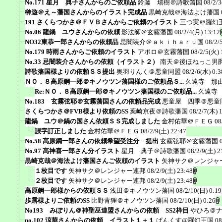
No.171 星月 典子さんからのご依頼品
鈴藤 瑞樹＠詩歌藩国
08/2/3
榊遊＠え～藩国さんからのイラスト完成品
黒崎克哉＠海法よけ藩国
191 さくらつかさ＠ＦＶＢさんからご依頼のイラスト
三つ実＠羅幻
No.06 龍鍋 ユウさんからの依頼
影法師＠玄霧藩国
08/2/4(月) 13:12
NO32東恭一郎さんからの依頼品
忌闇装介＠ａｋｉｈａｒｕ国
08/2/
No.179 時雨さんからご依頼のイラスト
アポロ＠玄霧藩国
08/2/5(火) 
No.33 忌闇装介さんからの依頼（イラスト２）
南天＠後ほねっこ男
詩歌藩国様よりの依頼ＳＳ提出
奥羽りんく＠悪童同盟
08/2/6(水) 0:3
ＮＯ．８高原鋼一郎＠キノウツン藩国様のご依頼品Ｓ...
久遠寺 那
Re:ＮＯ．８高原鋼一郎＠キノウツン藩国様のご依頼品...
久遠寺
No.183 玄霧弦耶＠玄霧藩国さんの依頼品完成
悪童屋 四季＠悪童
さくらつかさ＠FVB様より依頼のSS
葉崎京夜＠詩歌藩国
08/2/7(木) 
龍鍋 ユウ＠鍋の国さん依頼ＳＳ完成しました
金村佑華＠ＦＥＧ
08
誤字訂正しました
金村佑華＠ＦＥＧ
08/2/9(土) 22:47
No.58 高原鋼一郎さんの依頼希望受注分 提出
玄霧弦耶＠玄霧藩国
No.97 高神喜一郎さん分イラスト
星月 典子＠詩歌藩国
08/2/9(土) 2
黒崎克哉＠海法よけ藩国さんご依頼のイラスト
矢神サク＠レンジャ
１枚目です
矢神サク＠レンジャー連邦
08/2/9(土) 23:48
２枚目です
矢神サク＠レンジャー連邦
08/2/9(土) 23:48
高原鋼一郎様からの依頼ＳＳ
浅田＠キノウツン藩国
08/2/10(日) 0:19
歩露様よりご依頼のSS
比野青狸＠キノウツン藩国
08/2/10(日) 0:26
No193 みぽりん＠神聖巫連盟さんからの依頼 SS2枠目
やひろ＠
no.102 涼華さんからの依頼 イラスト１＋１
ぱんくす@羅幻王国
08