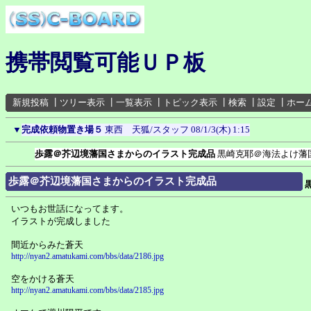
携帯閲覧可能ＵＰ板
新規投稿
┃
ツリー表示
┃
一覧表示
┃
トピック表示
┃
検索
┃
設定
┃
ホー
▼
完成依頼物置き場５
東西 天狐/スタッフ
08/1/3(木) 1:15
歩露＠芥辺境藩国さまからのイラスト完成品
黒崎克耶＠海法よけ藩
歩露＠芥辺境藩国さまからのイラスト完成品
いつもお世話になってます。
イラストが完成しました
間近からみた蒼天
http://nyan2.amatukami.com/bbs/data/2186.jpg
空をかける蒼天
http://nyan2.amatukami.com/bbs/data/2185.jpg