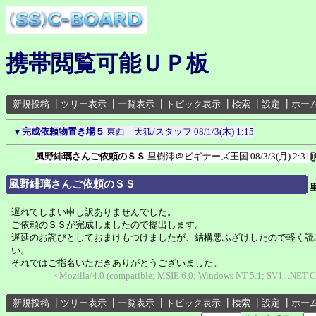
携帯閲覧可能ＵＰ板
新規投稿
┃
ツリー表示
┃
一覧表示
┃
トピック表示
┃
検索
┃
設定
┃
ホー
▼
完成依頼物置き場５
東西 天狐/スタッフ
08/1/3(木) 1:15
風野緋璃さんご依頼のＳＳ
里樹澪＠ビギナーズ王国
08/3/3(月) 2:31
風野緋璃さんご依頼のＳＳ
遅れてしまい申し訳ありませんでした。
ご依頼のＳＳが完成しましたので提出します。
遅延のお詫びとしておまけもつけましたが、結構悪ふざけしたので軽く読
い。
それではご指名いただきありがとうございました。
<Mozilla/4.0 (compatible; MSIE 6.0; Windows NT 5.1; SV1; .NET 
新規投稿
┃
ツリー表示
┃
一覧表示
┃
トピック表示
┃
検索
┃
設定
┃
ホー