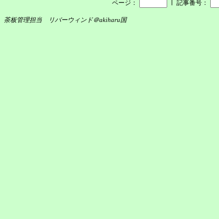
┃
ページ：
記事番号：
茶板管理担当 リバーウィンド＠akiharu国