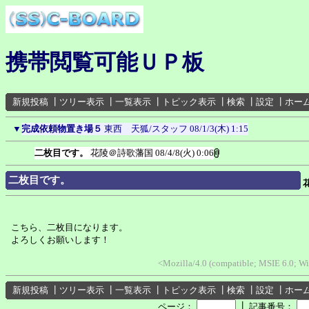
携帯閲覧可能ＵＰ板
新規投稿
┃
ツリー表示
┃
一覧表示
┃
トピック表示
┃
検索
┃
設定
┃
ホー
▼
完成依頼物置き場５
東西 天狐/スタッフ
08/1/3(木) 1:15
二枚目です。
花陵＠詩歌藩国
08/4/8(火) 0:06
二枚目です。
こちら、二枚目になります。
よろしくお願いします！
<Mozilla/4.0 (compatible; MSIE 6.0; 
新規投稿
┃
ツリー表示
┃
一覧表示
┃
トピック表示
┃
検索
┃
設定
┃
ホー
┃
ページ：
記事番号：