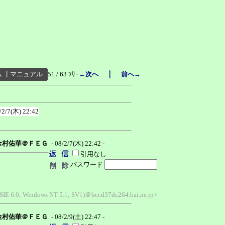
｜
ム
┃
マニュアル
51 / 63 ﾂﾘｰ
←次へ
前へ→
/2/7(木) 22:42
金村佑華＠ＦＥＧ
- 08/2/7(木) 22:42 -
引用なし
パスワード
MSIE 6.0; Windows NT 5.1; SV1)＠hccd37dc264.bai.ne.jp>
金村佑華＠ＦＥＧ
- 08/2/9(土) 22:47 -