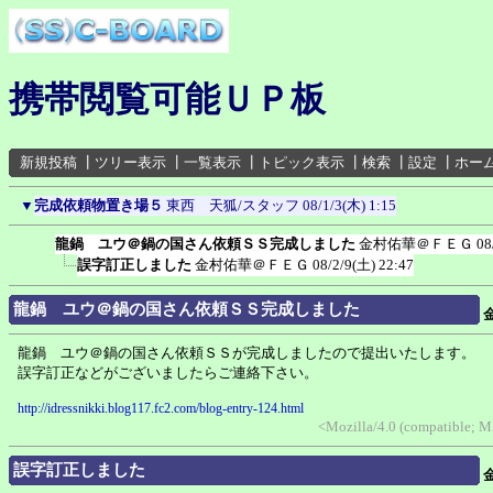
携帯閲覧可能ＵＰ板
新規投稿
┃
ツリー表示
┃
一覧表示
┃
トピック表示
┃
検索
┃
設定
┃
ホー
▼
完成依頼物置き場５
東西 天狐/スタッフ
08/1/3(木) 1:15
龍鍋 ユウ＠鍋の国さん依頼ＳＳ完成しました
金村佑華＠ＦＥＧ
08
誤字訂正しました
金村佑華＠ＦＥＧ
08/2/9(土) 22:47
龍鍋 ユウ＠鍋の国さん依頼ＳＳ完成しました
龍鍋 ユウ＠鍋の国さん依頼ＳＳが完成しましたので提出いたします。
誤字訂正などがございましたらご連絡下さい。
http://idressnikki.blog117.fc2.com/blog-entry-124.html
<Mozilla/4.0 (compatible; 
誤字訂正しました