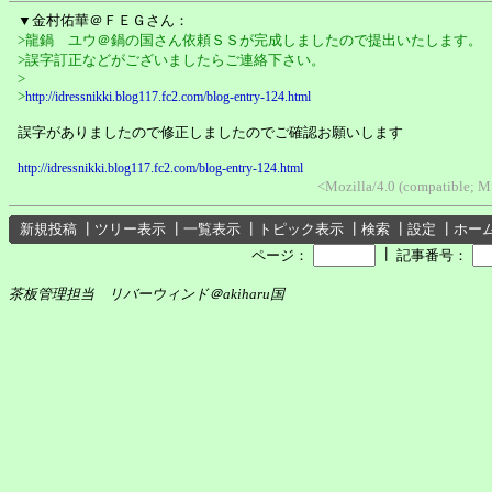
▼金村佑華＠ＦＥＧさん：
>龍鍋 ユウ＠鍋の国さん依頼ＳＳが完成しましたので提出いたします。
>誤字訂正などがございましたらご連絡下さい。
>
>
http://idressnikki.blog117.fc2.com/blog-entry-124.html
誤字がありましたので修正しましたのでご確認お願いします
http://idressnikki.blog117.fc2.com/blog-entry-124.html
<Mozilla/4.0 (compatible; 
新規投稿
┃
ツリー表示
┃
一覧表示
┃
トピック表示
┃
検索
┃
設定
┃
ホー
┃
ページ：
記事番号：
茶板管理担当 リバーウィンド＠akiharu国