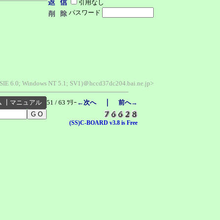
引用なし
パスワード
MSIE 6.0; Windows NT 5.1; SV1)＠hccd37dc204.bai.ne.jp>
｜
ム
┃
マニュアル
51 / 63 ﾂﾘｰ
←次へ
前へ→
(SS)C-BOARD v3.8 is Free