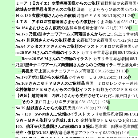
ミーア（旧カイエ）＠愛鳴藩国様からのご依頼
猫野和錆＠玄霧藩国
結城杏＠世界忍者国さんのご依頼
田鍋 とよたろう＠鍋の国
08/1/1
Ｎｏ.180 玄霧弦耶さんからの依頼
時雨＠ＦＶＢ
08/1/16(水) 21:24
１７８ アポロ＠玄霧藩国さまからの依頼分
くま＠鍋の国
08/1/21(
No.164 あおひとさん依頼の品
静＠無名騎士藩
08/1/21(月) 22:39
No.173 乃亜I型＠ナニワアームズ商藩国さんからのご...
矢上ミサ＠鍋
No.47 川原雅さんからの依頼 提出
玄霧弦耶＠玄霧藩国
08/1/22(火) 2
No.64 アシタスナオさんからご依頼のイラスト
アポロ＠玄霧藩国
08
no26 SW-Mさんのご依頼のイラスト
カヲリ＠世界忍者国
08/1/25(金)
Re:no26 SW-Mさんのご依頼のイラスト
カヲリ＠世界忍者国
08/1
乃亜I型＠ナニワアームズ商藩国さんからのご依頼イラ...
守上藤丸＠
再提出
守上藤丸＠ナニワアームズ商藩国
08/1/26(土) 21:13
No.178アポロ様からの依頼品
かすみ＠ＦＥＧ
08/1/26(土) 11:55
No.169 きみこ＠ＦＶＢさんのご依頼品
豊国 ミロ＠レンジャー連邦
金村佑華＠ＦＥＧさんからのご依頼イラスト
時野あやの＠ＦＥＧ
08
【遅延】越前藩国 刀岐乃さんから受注させていただ...
瀬戸口まつ
その２
瀬戸口まつり＠ヲチ藩国
08/1/28(月) 1:26
No.79 結城杏さんからの依頼
天流
08/1/30(水) 22:05
No・138 SW-Mさんご依頼のイラスト
カヲリ＠世界忍者国
08/1/31
ＳＷ－Ｍさん依頼ＳＳ完成しました
金村佑華＠ＦＥＧ
08/2/1(金) 13:
165、伯牙＠伏見藩国さんの依頼のＳＳ提出
悪童屋 四季＠悪童同
発注・依頼NO.193 納品
癖毛爆男@アウトウェイ
08/2/3(日) 1:16