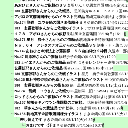
あおひとさんからご依頼のＳＳ
奥羽りんく＠悪童同盟
08/1/4(金) 0:2
180 玄霧弦耶さんからのご依頼品。
忌闇装介＠ａｋｉｈａｒｕ国
08
アポロ＠玄霧藩国様からのイラスト完成品
黒崎克哉＠海法よけ藩国
No.174 龍鍋 ユウ＠鍋の国さま依頼分
まき＠鍋の国
08/1/4(金) 22:1
183 玄霧弦耶さんからご依頼のイラスト
アポロ＠玄霧藩国
08/1/5(
１７８ アポロさんからの依頼
影法師＠玄霧藩国
08/1/6(日) 16:11
No.171 星月 典子さんからのご依頼品
駒地真子＠詩歌藩国
08/1/6(日
Ｎｏ．６４ アシタスナオ三からのご依頼品ＳＳ
刻生・Ｆ・悠也
08
No.147あおひと＠海法よけ藩国様 ＳＳ自由枠分２枠目
久遠寺 那
No.47 川原雅さんのご依頼
鍋野沙子＠鍋の国
08/1/8(火) 17:20
185 カイエさんからのご依頼品
萩野むつき＠レンジャー連邦
08/1/9(
玄霧弦耶さんからのご依頼品
橘＠akiharu国
08/1/10(木) 1:24
180 玄霧弦耶さんからのご依頼イラスト
星月 典子＠詩歌藩国
08/1
No126 風杜神奈＠暁の円卓さんからご依頼のイラスト
三つ実＠羅幻
180 玄霧弦耶さんからの指名SS
鍋 黒兎＠鍋の国
08/1/12(土) 21:2
No174 龍鍋 ユウさんご依頼のSS
里樹澪（旧：SW-M）＠ビギナ
ロッドさんからのご依頼のイラスト
黒崎克哉＠海法よけ藩国
08/1/1
No.167 船橋＠キノウツン藩国様のご依頼。
花陵＠詩歌藩国
08/1/14(
182 華さんからの受注品です
松井。@無所属
08/1/14(月) 18:29
No.156 駒地真子＠詩歌藩国様分イラスト
まき＠鍋の国
08/1/15(火) 2
差し替えです
まき＠鍋の国
08/1/15(火) 6:35
おまけです（汗
まき＠鍋の国
08/1/15(火) 6:37