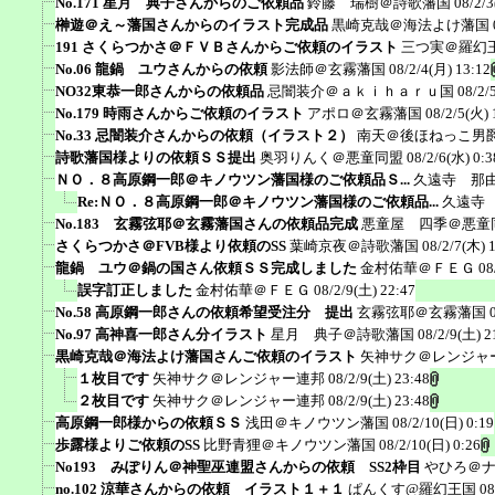
No.171 星月 典子さんからのご依頼品
鈴藤 瑞樹＠詩歌藩国
08/2/3
榊遊＠え～藩国さんからのイラスト完成品
黒崎克哉＠海法よけ藩国
191 さくらつかさ＠ＦＶＢさんからご依頼のイラスト
三つ実＠羅幻
No.06 龍鍋 ユウさんからの依頼
影法師＠玄霧藩国
08/2/4(月) 13:12
NO32東恭一郎さんからの依頼品
忌闇装介＠ａｋｉｈａｒｕ国
08/2/
No.179 時雨さんからご依頼のイラスト
アポロ＠玄霧藩国
08/2/5(火) 
No.33 忌闇装介さんからの依頼（イラスト２）
南天＠後ほねっこ男
詩歌藩国様よりの依頼ＳＳ提出
奥羽りんく＠悪童同盟
08/2/6(水) 0:3
ＮＯ．８高原鋼一郎＠キノウツン藩国様のご依頼品Ｓ...
久遠寺 那
Re:ＮＯ．８高原鋼一郎＠キノウツン藩国様のご依頼品...
久遠寺
No.183 玄霧弦耶＠玄霧藩国さんの依頼品完成
悪童屋 四季＠悪童
さくらつかさ＠FVB様より依頼のSS
葉崎京夜＠詩歌藩国
08/2/7(木) 
龍鍋 ユウ＠鍋の国さん依頼ＳＳ完成しました
金村佑華＠ＦＥＧ
08
誤字訂正しました
金村佑華＠ＦＥＧ
08/2/9(土) 22:47
No.58 高原鋼一郎さんの依頼希望受注分 提出
玄霧弦耶＠玄霧藩国
No.97 高神喜一郎さん分イラスト
星月 典子＠詩歌藩国
08/2/9(土) 2
黒崎克哉＠海法よけ藩国さんご依頼のイラスト
矢神サク＠レンジャ
１枚目です
矢神サク＠レンジャー連邦
08/2/9(土) 23:48
２枚目です
矢神サク＠レンジャー連邦
08/2/9(土) 23:48
高原鋼一郎様からの依頼ＳＳ
浅田＠キノウツン藩国
08/2/10(日) 0:19
歩露様よりご依頼のSS
比野青狸＠キノウツン藩国
08/2/10(日) 0:26
No193 みぽりん＠神聖巫連盟さんからの依頼 SS2枠目
やひろ＠
no.102 涼華さんからの依頼 イラスト１＋１
ぱんくす@羅幻王国
08