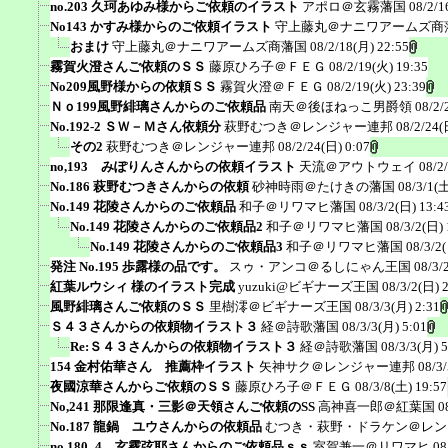
no.203 久珂あゆみ様からご依頼のイラスト
アポロ＠玄霧藩国
08/2/1
No143 かすみ様からのご依頼イラスト
守上藤丸＠ナニワアームズ商
おまけ
守上藤丸＠ナニワアームズ商藩国
08/2/18(月) 22:55
霧賀火澄さんご依頼のＳＳ
藤原ひろ子＠ＦＥＧ
08/2/19(火) 19:35
No209風野様からの依頼ＳＳ
霧賀火澄＠ＦＥＧ
08/2/19(火) 23:39
Ｎｏ199風野緋璃さんからのご依頼品
南天＠後ほねっこ男爵領
08/2/
No.192-2 ＳＷ－Ｍさん依頼分
萩野むつき＠レンジャー連邦
08/2/24(
その2
萩野むつき＠レンジャー連邦
08/2/24(日) 0:07
no,193 みぽりんさんからの依頼イラスト
天流＠アウトウェイ
08/2
No.186 萩野むつきさんからの依頼
砂神時雨＠たけきの藩国
08/3/1(土
No.149 花陵さんからのご依頼品
和子＠リワマヒ藩国
08/3/2(日) 13:4
No.149 花陵さんからのご依頼品2
和子＠リワマヒ藩国
08/3/2(日) 
No.149 花陵さんからのご依頼品3
和子＠リワマヒ藩国
08/3/2
発注 No.195 歩露様の品です。
スゥ・アンコ＠るしにゃん王国
08/3/
紅葉ルウシィ 様のイラスト完成
yuzuki@ビギナーズ王国
08/3/2(日) 
風野緋璃さんご依頼のＳＳ
里樹澪＠ビギナーズ王国
08/3/3(月) 2:31
Ｓ４３さんからの依頼物イラスト３
経＠詩歌藩国
08/3/3(月) 5:01
Re:Ｓ４３さんからの依頼物イラスト３
経＠詩歌藩国
08/3/3(月) 5
154 金村佑華さん 推薦枠イラスト
矢神サク＠レンジャー連邦
08/3
夜國涼華さんからご依頼のＳＳ
藤原ひろ子＠ＦＥＧ
08/3/8(土) 19:57
No,241 那限逢真・三影＠天領さんご依頼のSS
高神喜一郎＠紅葉国
0
No.187 龍鍋 ユウさんからの依頼品
むつき・萩野・ドラケン＠レン
no.180_4 玄霧弦耶さんからのご依頼品ｓｓ
室賀兼一＠リワマヒ
08