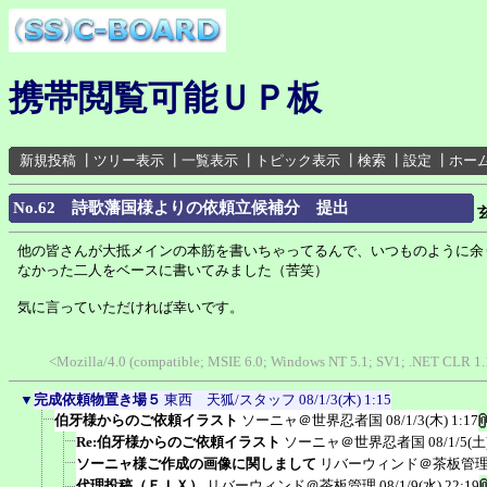
携帯閲覧可能ＵＰ板
新規投稿
┃
ツリー表示
┃
一覧表示
┃
トピック表示
┃
検索
┃
設定
┃
ホー
No.62 詩歌藩国様よりの依頼立候補分 提出
他の皆さんが大抵メインの本筋を書いちゃってるんで、いつものように余
なかった二人をベースに書いてみました（苦笑）
気に言っていただければ幸いです。
<Mozilla/4.0 (compatible; MSIE 6.0; Windows NT 5.1; SV1; .NET CLR 1.
▼
完成依頼物置き場５
東西 天狐/スタッフ
08/1/3(木) 1:15
伯牙様からのご依頼イラスト
ソーニャ＠世界忍者国
08/1/3(木) 1:17
Re:伯牙様からのご依頼イラスト
ソーニャ＠世界忍者国
08/1/5(土
ソーニャ様ご作成の画像に関しまして
リバーウィンド＠茶板管
代理投稿（ＦＩＸ）
リバーウィンド＠茶板管理
08/1/9(水) 22:19