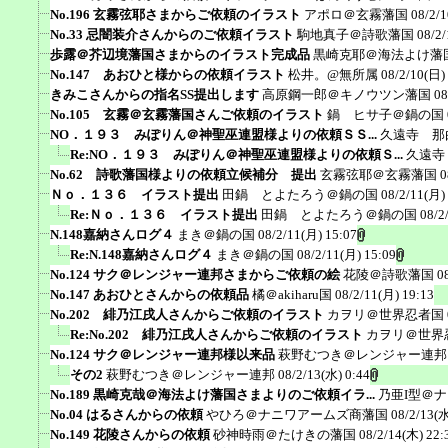
No.196 玄霧弦耶さまからご依頼のイラスト
アポロ＠玄霧藩国
08/2/
No.33 忌闇装介さんからのご依頼イラスト
駒地真子＠詩歌藩国
08/2/
歩露＠芥辺境藩国さまからのイラスト完成品
黒崎克耶＠海法よけ藩
No.147 あおひと様からの依頼イラスト
松井。@無所属
08/2/10(日)
きみこさんからの指名SS提出します
高原鋼一郎＠キノウツン藩国
08
No.105 玄霧＠玄霧藩国さんご依頼のイラスト
鍋 ヒサ子＠鍋の国
NO．１９３ みぽりん＠神聖巫連盟様よりの依頼ＳＳ...
久遠寺 那
Re:NO．１９３ みぽりん＠神聖巫連盟様よりの依頼Ｓ...
久遠寺
No.62 詩歌藩国様よりの依頼立候補分 提出
玄霧弦耶＠玄霧藩国
0
Ｎｏ．１３６ イラスト提出
田鍋 とよたろう＠鍋の国
08/2/11(月)
Re:Ｎｏ．１３６ イラスト提出
田鍋 とよたろう＠鍋の国
08/2
N.148嘉納さんログ４
まき＠鍋の国
08/2/11(月) 15:07
Re:N.148嘉納さんログ４
まき＠鍋の国
08/2/11(月) 15:09
No.124 サク＠レンジャー連邦さまからご依頼の絵
花陵＠詩歌藩国
0
No.147 あおひとさんからの依頼品
橘＠akiharu国
08/2/11(月) 19:13
No.202 緋乃江戌人さんからご依頼のイラスト
カヲリ＠世界忍者国
Re:No.202 緋乃江戌人さんからご依頼のイラスト
カヲリ＠世界
No.124 サク＠レンジャー連邦様以来品
萩野むつき＠レンジャー連邦
その2
萩野むつき＠レンジャー連邦
08/2/13(水) 0:44
No.189 黒崎克哉＠海法よけ藩国さまよりのご依頼イラ...
乃亜I型＠
No.04 はるさんからの依頼
やひろ＠ナニワアームズ商藩国
08/2/13(水
No.149 花陵さんからの依頼
砂神時雨＠たけきの藩国
08/2/14(木) 22: