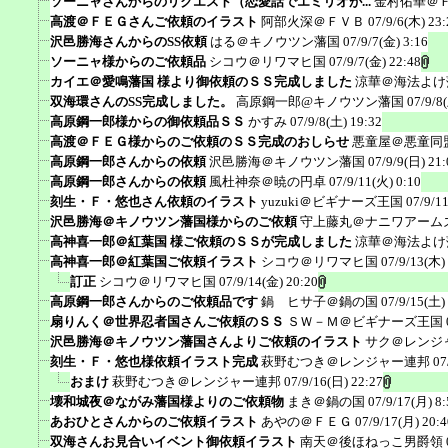
ソーニャさんからのリクエスト（恋愛話でエミリオが...
金村佑華＠
高渡＠ＦＥＧさんご依頼のイラスト
阿部火深＠ＦＶＢ
07/9/6(木) 23:
沢邑勝海さんからのSS依頼
はる＠キノウツン藩国
07/9/7(金) 3:16
ソーニャ様からのご依頼品
シコウ＠リワマヒ国
07/9/7(金) 22:48
カイエ＠愛鳴藩国 様より御依頼のＳＳ完成しました
涼華＠海法よけ
双海環さんのSS完成しました。
高原鋼一郎@キノウツン藩国
07/9/8
高原鋼一郎様からの御依頼品ＳＳ
かすみ
07/9/8(土) 19:32
高渡＠ＦＥＧ様からのご依頼のＳＳ完成のおしらせ
悪童屋＠悪童同
高原鋼一郎さんからの依頼
沢邑勝海＠キノウツン藩国
07/9/9(日) 21:
高原鋼一郎さんからの依頼
風杜神奈＠暁の円卓
07/9/11(火) 0:10
刻生・Ｆ・悠也さん依頼のイラスト
yuzuki＠ビギナーズ王国
07/9/1
沢邑勝海＠キノウツン藩国様からのご依頼
守上藤丸＠ナニワアーム
高神喜一郎＠紅葉国 様ご依頼のＳＳが完成しました
涼華＠海法よけ
高神喜一郎＠紅葉国ご依頼イラスト
シコウ＠リワマヒ国
07/9/13(木)
訂正
シコウ＠リワマヒ国
07/9/14(金) 20:20
高原鋼一郎さんからのご依頼品です
鍋 ヒサ子＠鍋の国
07/9/15(土)
扇りんく＠世界忍者国さんご依頼のＳＳ
ＳＷ－Ｍ＠ビギナーズ王国
沢邑勝海＠キノウツン藩国さんよりご依頼のイラスト
サク＠レンジ
刻生・Ｆ・悠也様依頼イラスト完成
萩野むつき＠レンジャー連邦
07
おまけ
萩野むつき＠レンジャー連邦
07/9/16(日) 22:27
壊和城夜＠ながみ藩国様よりのご依頼物
まき＠鍋の国
07/9/17(月) 8:
あおひとさんからのご依頼イラスト
あやの＠ＦＥＧ
07/9/17(月) 20:4
双海さんお見合いイベント御依頼イラスト
南天＠後ほねっこ男爵領