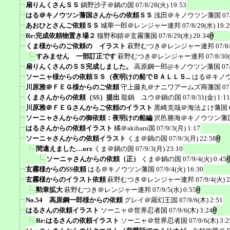
扇りんくさんＳＳ
鍋野沙子＠鍋の国
07/8/28(火) 19:53
はる＠キノウツン藩国さんからの依頼ＳＳ
浅田＠キノウツン藩国
07
あおひとさんご依頼ＳＳ
城華一郎＠レンジャー連邦
07/8/29(水) 19:2
Re:完成依頼物置き場２
猫野和錆＠玄霧藩国
07/8/29(水) 20:34
くま様からのご依頼の イラスト
萩野むつき＠レンジャー連邦
07/8
すみません 一部訂正です
萩野むつき＠レンジャー連邦
07/8/30
扇りんくさんのＳＳ完成しました。
高原鋼一郎@キノウツン藩国
07
ソーニャ様からの依頼ＳＳ（夜明けの船でＢＡＬＬＳ...
はる＠キノ
川原雅＠ＦＥＧ様からのご依頼
守上藤丸＠ナニワアームズ商藩国
07
くまさんからの依頼（SS）提出
龍鍋 ユウ＠鍋の国
07/8/31(金) 1:11
川原雅＠ＦＥＧさんからご依頼のイラスト
黒崎克哉＠海法よけ藩国
ソーニャさんからの御依頼：夜明けの船編
沢邑勝海＠キノウツン藩
はるさんからの依頼イラスト
橘＠akiharu国
07/9/3(月) 1:17
ソーニャさんからの依頼イラスト
くま＠鍋の国
07/9/3(月) 22:58
間違えました…orz
くま＠鍋の国
07/9/3(月) 23:10
ソーニャさんからの依頼（正）
くま＠鍋の国
07/9/4(火) 0:45
玄霧様からのSS依頼
はる＠キノウツン藩国
07/9/4(火) 16:30
玄霧様からのイラスト依頼
萩野むつき＠レンジャー連邦
07/9/4(火) 
勲章拡大
萩野むつき＠レンジャー連邦
07/9/5(水) 0:55
No.54 高原鋼一郎様からの依頼
グレイ＠羅幻王国
07/9/6(木) 2:51
はるさんの依頼イラスト
ソーニャ＠世界忍者国
07/9/6(木) 3:24
Re:はるさんの依頼イラスト
ソーニャ＠世界忍者国
07/9/6(木) 3:2