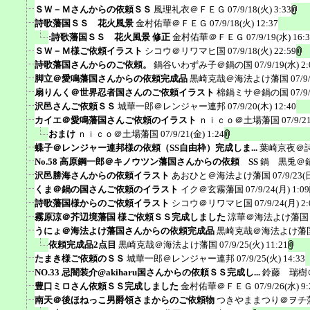
ＳＷ－Ｍさんからの依頼ＳＳ
風理礼衣＠ＦＥＧ
07/9/18(火) 3:33
詩歌藩国ＳＳ 花火風景
金村佑華＠ＦＥＧ
07/9/18(火) 12:37
:詩歌藩国ＳＳ 花火風景 修正
金村佑華＠ＦＥＧ
07/9/19(水) 16:
ＳＷ－Ｍ様ご依頼イラスト
シコウ＠リワマヒ国
07/9/18(火) 22:59
詩歌藩国さんからのご依頼。
鍋谷いわずみ子＠鍋の国
07/9/19(水) 2:
脚立＠愛鳴藩国さんからの依頼完成品
黒崎克哉＠海法よけ藩国
07/9
扇りんく＠世界忍者国さんのご依頼イラスト
棉鍋ミサ＠鍋の国
07/9
沢邑さんご依頼ＳＳ
城華一郎＠レンジャー連邦
07/9/20(木) 12:40
カイエ＠愛鳴藩国さんご依頼のイラスト
ｎｉｃｏ＠土場藩国
07/9/2
おまけ
ｎｉｃｏ＠土場藩国
07/9/21(金) 1:24
蝶子＠レンジャー連邦様の依頼（SS自由枠）完成しま...
葉崎京夜＠
No.58 高原鋼一郎＠キノウツン藩国さんからの依頼 SS
鍋 黒兎＠
沢邑勝海さんからの依頼イラスト
あおひと＠海法よけ藩国
07/9/23(
くま＠鍋の国さんご依頼のイラスト
イク＠玄霧藩国
07/9/24(月) 1:09
詩歌藩国様からのご依頼イラスト
シコウ＠リワマヒ国
07/9/24(月) 2:
霧原涼＠芥辺境藩国 様ご依頼ＳＳ完成しました
涼華＠海法よけ藩国
うにょ＠海法よけ藩国さんからの依頼完成品
黒崎克哉＠海法よけ藩
依頼完成品2点目
黒崎克哉＠海法よけ藩国
07/9/25(火) 11:21
たまき様ご依頼のＳＳ
城華一郎＠レンジャー連邦
07/9/25(火) 14:33
NO.33 忌闇装介@akiharu国さんからの依頼ＳＳ完成し...
鈴藤 瑞樹
豊口ミロさん依頼ＳＳ完成しました
金村佑華＠ＦＥＧ
07/9/26(水) 9:
南天＠後ほねっこ男爵領さまからのご依頼物
つきやままつり＠ヲチ