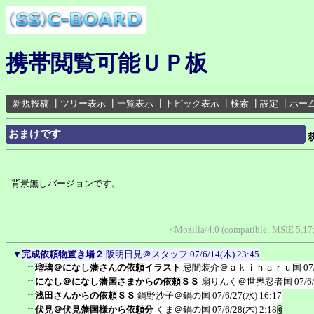
携帯閲覧可能ＵＰ板
新規投稿
┃
ツリー表示
┃
一覧表示
┃
トピック表示
┃
検索
┃
設定
┃
ホー
おまけです
背景無しバージョンです。
<Mozilla/4.0 (compatible; MSIE 5.1
▼
完成依頼物置き場２
阪明日見＠スタッフ
07/6/14(木) 23:45
瑠璃＠になし藩さんの依頼イラスト
忌闇装介＠ａｋｉｈａｒｕ国
07
になし＠になし藩国さまからの依頼ＳＳ
扇りんく＠世界忍者国
07/6
浅田さんからの依頼ＳＳ
鍋野沙子＠鍋の国
07/6/27(水) 16:17
伏見＠伏見藩国様から依頼分
くま＠鍋の国
07/6/28(木) 2:18