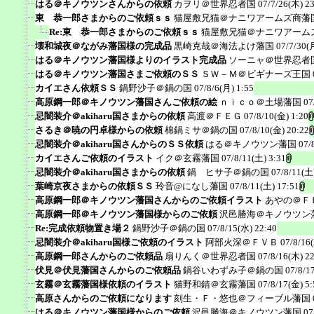
はる＠キノウツンさんからの依頼
カヲリ＠世界忍者国
07/7/26(木) 2
東 恭一郎さまからのご依頼ｓｓ
猫屋敷兄猫＠ナニワアームズ商藩
Re:東 恭一郎さまからのご依頼ｓｓ
猫屋敷兄猫＠ナニワアーム
壊和城夜＠ながみ藩国様の完成品
黒崎克哉＠海法よけ藩国
07/7/30(
はる＠キノウツン藩国様よりのイラスト完成品
ソーニャ＠世界忍者
はる＠キノウツン藩国さまご依頼のＳＳ
ＳＷ－Ｍ＠ビギナーズ王国
カイエさん依頼ＳＳ
鍋野沙子＠鍋の国
07/8/6(月) 1:55
高原鋼一郎＠キノウツン藩国さんご依頼の絵
ｎｉｃｏ＠土場藩国
07
忌闇装介＠akiharu国さまからの依頼
高渡＠ＦＥＧ
07/8/10(金) 1:20
さるき＠暁の円卓様からの依頼
棉鍋ミサ＠鍋の国
07/8/10(金) 20:22
忌闇装介＠akiharu国さんからのＳＳ依頼
はる＠キノウツン藩国
07/
カイエさんご依頼のイラスト
イク＠玄霧藩国
07/8/11(土) 3:31
忌闇装介＠akiharu国さまからの依頼
鍋 ヒサ子＠鍋の国
07/8/11(土
葉崎京夜さまからの依頼ＳＳ
玲音@になし藩国
07/8/11(土) 17:51
高原鋼一郎＠キノウツン藩国さんからのご依頼イラスト
あやの＠Ｆ
高原鋼一郎＠キノウツン藩国様からのご依頼
沢邑勝海＠キノウツン
Re:完成依頼物置き場２
鍋野沙子＠鍋の国
07/8/15(水) 22:40
忌闇装介＠akiharu国様ご依頼のイラスト
阿部火深＠ＦＶＢ
07/8/16
高原鋼一郎さんからのご依頼品
扇りんく＠世界忍者国
07/8/16(木) 2
伏見＠伏見藩国さんからのご依頼品
鍋谷いわずみ子＠鍋の国
07/8/1
玄霧＠玄霧藩国様依頼のイラスト
猫野和錆＠玄霧藩国
07/8/17(金) 5:
高原さんからのご依頼になります
刻生・Ｆ・悠也＠フィーブル藩国
はる＠キノウツン藩国様からのご依頼
沢邑勝海＠キノウツン藩国
07