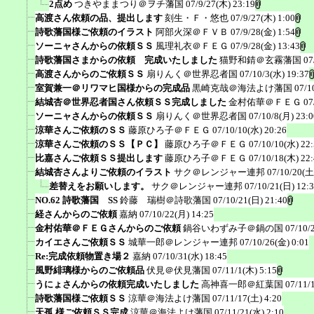
2点め
つきやままつり＠ヲチ藩国
07/9/27(木) 23:19
高渡さん依頼の品、提出します
刻生・Ｆ・悠也
07/9/27(木) 1:00
詩歌藩国様ご依頼のイラスト
阿部火深＠ＦＶＢ
07/9/28(金) 1:54
ソーニャさんからの依頼ＳＳ
風理礼衣＠ＦＥＧ
07/9/28(金) 13:43
詩歌藩国さまからの依頼 完成いたしました
猫野和錆＠玄霧藩国
07
高渡さんからのご依頼ＳＳ
扇りんく＠世界忍者国
07/10/3(水) 19:37
室賀兼一＠リワマヒ国様からの完成品
黒崎克哉＠海法よけ藩国
07/1
結城杏＠世界忍者国さん依頼ＳＳ完成しました
金村佑華＠ＦＥＧ
07
ソーニャさんからの依頼ＳＳ
扇りんく＠世界忍者国
07/10/8(月) 23:0
涼華さんご依頼のＳＳ
藤原ひろ子＠ＦＥＧ
07/10/10(水) 20:26
涼華さんご依頼のＳＳ【ＰＣ】
藤原ひろ子＠ＦＥＧ
07/10/10(水) 22
比嘉さんご依頼ＳＳ提出します
藤原ひろ子＠ＦＥＧ
07/10/18(木) 22
結城杏さんよりご依頼のイラスト
サク＠レンジャー連邦
07/10/20(土
差替えをお願いします。
サク＠レンジャー連邦
07/10/21(日) 12:
NO.62 詩歌藩国 SS
鈴藤 瑞樹＠詩歌藩国
07/10/21(日) 21:40
経さんからのご依頼
嘉納
07/10/22(月) 14:25
金村佑華＠ＦＥＧさんからのご依頼
鍋谷いわずみ子＠鍋の国
07/10/
カイエさんご依頼ＳＳ
城華一郎＠レンジャー連邦
07/10/26(金) 0:01
Re:完成依頼物置き場２
嘉納
07/10/31(水) 18:45
風野緋璃様からのご依頼品
伏見＠伏見藩国
07/11/1(木) 5:15
うにょさんからの依頼完成いたしました
高神喜一郎＠紅葉国
07/11/
詩歌藩国様ご依頼ＳＳ
涼華＠海法よけ藩国
07/11/17(土) 4:20
天孤 様ご依頼ＳＳ完成
涼華＠海法よけ藩国
07/11/21(水) 2:10