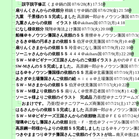
誤字脱字修正
くま＠鍋の国
07/6/28(木) 17:51
扇りんくさんからの依頼分
棉鍋ミサ＠鍋の国
07/6/29(金) 21:58
九重 千景様のＳＳ完成しました
高原鋼一郎@キノウツン藩国
07/7
九重さんからの依頼 イラスト
橘＠akiharu国
07/7/2(月) 4:18
になし様依頼分
飛翔＠海法よけ藩国
07/7/3(火) 20:08
船橋＠キノウツン藩国さん依頼のＳＳ
青狸＠キノウツン藩国
07/7/3
さるき＠暁の円卓さまの依頼ＳＳ
伯牙＠伏見藩国
07/7/9(月) 0:46
扇りんくさまからの依頼ＳＳ
玲音＠になし藩国
07/7/9(月) 22:10
ソーニャさんからの依頼ＳＳ
４４４＠akiharu国
07/7/9(月) 22:28
ＳＷ－Ｍ＠ビギナーズ王国さんからのご依頼イラスト
あやの＠ＦＥ
SW-MさんのＳＳ完成しました。
高原鋼一郎@キノウツン藩国
07/7/
はる＠キノウツン藩国様の依頼のＳＳ
黒霧＠玄霧藩国
07/7/16(月) 1
あさぎ＠土場藩国さんご依頼の絵
ｎｉｃｏ＠土場藩国
07/7/16(月) 1
ＳＷ－Ｍさまからの依頼ＳＳ
伯牙＠伏見藩国
07/7/17(火) 0:22
ＳＷ－Ｍ様より依頼のＳＳ
扇りんく＠世界忍者国
07/7/19(木) 1:42
ソーニャ様よりご依頼のイラスト 完成品
乃亜I型＠ナニワアーム
おまけです。
乃亜I型＠ナニワアームズ商藩国
07/7/21(土) 17:27
はるさんからの依頼ＳＳ完成しました
高原鋼一郎@キノウツン藩国
ＳＷ－Ｍ＠ビギナーズ王国さんからの依頼物
高渡＠ＦＥＧ
07/7/24(
瑠璃＠になし藩国さんの依頼
刻生・Ｆ・悠也＠フィーブル藩国
07/7
高原鋼一郎様からよりの依頼ＳＳ完成しました
はる＠キノウツン藩
つきやままつり＠ヲチ藩国さんご依頼のイラストが出...
南天＠後ほ