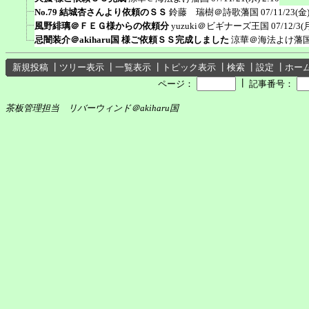
No.79 結城杏さんより依頼のＳＳ
鈴藤 瑞樹＠詩歌藩国
07/11/23(金)
風野緋璃＠ＦＥＧ様からの依頼分
yuzuki＠ビギナーズ王国
07/12/3(
忌闇装介＠akiharu国 様ご依頼ＳＳ完成しました
涼華＠海法よけ藩
新規投稿
┃
ツリー表示
┃
一覧表示
┃
トピック表示
┃
検索
┃
設定
┃
ホー
┃
ページ：
記事番号：
茶板管理担当 リバーウィンド＠akiharu国