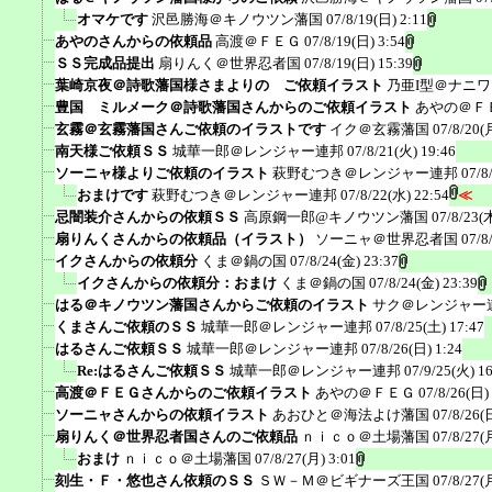
オマケです
沢邑勝海＠キノウツン藩国
07/8/19(日) 2:11
あやのさんからの依頼品
高渡＠ＦＥＧ
07/8/19(日) 3:54
ＳＳ完成品提出
扇りんく＠世界忍者国
07/8/19(日) 15:39
葉崎京夜＠詩歌藩国様さまよりの ご依頼イラスト
乃亜I型＠ナニ
豊国 ミルメーク＠詩歌藩国さんからのご依頼イラスト
あやの＠Ｆ
玄霧＠玄霧藩国さんご依頼のイラストです
イク＠玄霧藩国
07/8/20(
南天様ご依頼ＳＳ
城華一郎＠レンジャー連邦
07/8/21(火) 19:46
ソーニャ様よりご依頼のイラスト
萩野むつき＠レンジャー連邦
07/8
おまけです
萩野むつき＠レンジャー連邦
07/8/22(水) 22:54
≪
忌闇装介さんからの依頼ＳＳ
高原鋼一郎@キノウツン藩国
07/8/23(
扇りんくさんからの依頼品（イラスト）
ソーニャ＠世界忍者国
07/8
イクさんからの依頼分
くま＠鍋の国
07/8/24(金) 23:37
イクさんからの依頼分：おまけ
くま＠鍋の国
07/8/24(金) 23:39
はる＠キノウツン藩国さんからご依頼のイラスト
サク＠レンジャー
くまさんご依頼のＳＳ
城華一郎＠レンジャー連邦
07/8/25(土) 17:47
はるさんご依頼ＳＳ
城華一郎＠レンジャー連邦
07/8/26(日) 1:24
Re:はるさんご依頼ＳＳ
城華一郎＠レンジャー連邦
07/9/25(火) 1
高渡＠ＦＥＧさんからのご依頼イラスト
あやの＠ＦＥＧ
07/8/26(日)
ソーニャさんからの依頼イラスト
あおひと＠海法よけ藩国
07/8/26(
扇りんく＠世界忍者国さんのご依頼品
ｎｉｃｏ＠土場藩国
07/8/27(
おまけ
ｎｉｃｏ＠土場藩国
07/8/27(月) 3:01
刻生・Ｆ・悠也さん依頼のＳＳ
ＳＷ－Ｍ＠ビギナーズ王国
07/8/27(