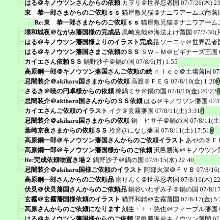
はる＠キノウツンさんからの依頼
カヲリ＠世界忍者国
07/7/26(木) 2
東 恭一郎さまからのご依頼ｓｓ
猫屋敷兄猫＠ナニワアームズ商藩
Re:東 恭一郎さまからのご依頼ｓｓ
猫屋敷兄猫＠ナニワアーム
壊和城夜＠ながみ藩国様の完成品
黒崎克哉＠海法よけ藩国
07/7/30(
はる＠キノウツン藩国様よりのイラスト完成品
ソーニャ＠世界忍者
はる＠キノウツン藩国さまご依頼のＳＳ
ＳＷ－Ｍ＠ビギナーズ王国
カイエさん依頼ＳＳ
鍋野沙子＠鍋の国
07/8/6(月) 1:55
高原鋼一郎＠キノウツン藩国さんご依頼の絵
ｎｉｃｏ＠土場藩国
07
忌闇装介＠akiharu国さまからの依頼
高渡＠ＦＥＧ
07/8/10(金) 1:20
さるき＠暁の円卓様からの依頼
棉鍋ミサ＠鍋の国
07/8/10(金) 20:22
忌闇装介＠akiharu国さんからのＳＳ依頼
はる＠キノウツン藩国
07/
カイエさんご依頼のイラスト
イク＠玄霧藩国
07/8/11(土) 3:31
忌闇装介＠akiharu国さまからの依頼
鍋 ヒサ子＠鍋の国
07/8/11(土
葉崎京夜さまからの依頼ＳＳ
玲音@になし藩国
07/8/11(土) 17:51
高原鋼一郎＠キノウツン藩国さんからのご依頼イラスト
あやの＠Ｆ
高原鋼一郎＠キノウツン藩国様からのご依頼
沢邑勝海＠キノウツン
Re:完成依頼物置き場２
鍋野沙子＠鍋の国
07/8/15(水) 22:40
忌闇装介＠akiharu国様ご依頼のイラスト
阿部火深＠ＦＶＢ
07/8/16
高原鋼一郎さんからのご依頼品
扇りんく＠世界忍者国
07/8/16(木) 2
伏見＠伏見藩国さんからのご依頼品
鍋谷いわずみ子＠鍋の国
07/8/1
玄霧＠玄霧藩国様依頼のイラスト
猫野和錆＠玄霧藩国
07/8/17(金) 5:
高原さんからのご依頼になります
刻生・Ｆ・悠也＠フィーブル藩国
はる＠キノウツン藩国様からのご依頼
沢邑勝海＠キノウツン藩国
07