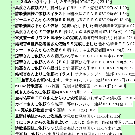
2点め
つきやままつり＠ヲチ藩国
07/9/27(木) 23:19
高渡さん依頼の品、提出します
刻生・Ｆ・悠也
07/9/27(木) 1:00
詩歌藩国様ご依頼のイラスト
阿部火深＠ＦＶＢ
07/9/28(金) 1:54
ソーニャさんからの依頼ＳＳ
風理礼衣＠ＦＥＧ
07/9/28(金) 13:43
詩歌藩国さまからの依頼 完成いたしました
猫野和錆＠玄霧藩国
07
高渡さんからのご依頼ＳＳ
扇りんく＠世界忍者国
07/10/3(水) 19:37
室賀兼一＠リワマヒ国様からの完成品
黒崎克哉＠海法よけ藩国
07/1
結城杏＠世界忍者国さん依頼ＳＳ完成しました
金村佑華＠ＦＥＧ
07
ソーニャさんからの依頼ＳＳ
扇りんく＠世界忍者国
07/10/8(月) 23:0
涼華さんご依頼のＳＳ
藤原ひろ子＠ＦＥＧ
07/10/10(水) 20:26
涼華さんご依頼のＳＳ【ＰＣ】
藤原ひろ子＠ＦＥＧ
07/10/10(水) 22
比嘉さんご依頼ＳＳ提出します
藤原ひろ子＠ＦＥＧ
07/10/18(木) 22
結城杏さんよりご依頼のイラスト
サク＠レンジャー連邦
07/10/20(土
差替えをお願いします。
サク＠レンジャー連邦
07/10/21(日) 12:
NO.62 詩歌藩国 SS
鈴藤 瑞樹＠詩歌藩国
07/10/21(日) 21:40
経さんからのご依頼
嘉納
07/10/22(月) 14:25
金村佑華＠ＦＥＧさんからのご依頼
鍋谷いわずみ子＠鍋の国
07/10/
カイエさんご依頼ＳＳ
城華一郎＠レンジャー連邦
07/10/26(金) 0:01
Re:完成依頼物置き場２
嘉納
07/10/31(水) 18:45
風野緋璃様からのご依頼品
伏見＠伏見藩国
07/11/1(木) 5:15
うにょさんからの依頼完成いたしました
高神喜一郎＠紅葉国
07/11/
詩歌藩国様ご依頼ＳＳ
涼華＠海法よけ藩国
07/11/17(土) 4:20
天孤 様ご依頼ＳＳ完成
涼華＠海法よけ藩国
07/11/21(水) 2:10