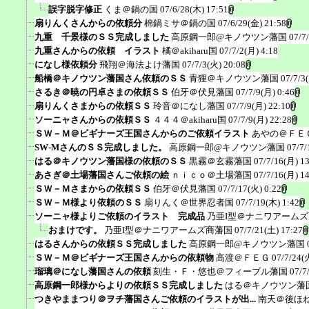
誤字脱字修正
くま＠鍋の国
07/6/28(木) 17:51
扇りんくさんからの依頼分
棉鍋ミサ＠鍋の国
07/6/29(金) 21:58
九重 千景様のＳＳ完成しました
高原鋼一郎@キノウツン藩国
07/7
九重さんからの依頼 イラスト
橘＠akiharu国
07/7/2(月) 4:18
になし様依頼分
飛翔＠海法よけ藩国
07/7/3(火) 20:08
船橋＠キノウツン藩国さん依頼のＳＳ
青狸＠キノウツン藩国
07/7/3
さるき＠暁の円卓さまの依頼ＳＳ
伯牙＠伏見藩国
07/7/9(月) 0:46
扇りんくさまからの依頼ＳＳ
玲音＠になし藩国
07/7/9(月) 22:10
ソーニャさんからの依頼ＳＳ
４４４＠akiharu国
07/7/9(月) 22:28
ＳＷ－Ｍ＠ビギナーズ王国さんからのご依頼イラスト
あやの＠ＦＥ
SW-MさんのＳＳ完成しました。
高原鋼一郎@キノウツン藩国
07/7/
はる＠キノウツン藩国様の依頼のＳＳ
黒霧＠玄霧藩国
07/7/16(月) 1
あさぎ＠土場藩国さんご依頼の絵
ｎｉｃｏ＠土場藩国
07/7/16(月) 1
ＳＷ－Ｍさまからの依頼ＳＳ
伯牙＠伏見藩国
07/7/17(火) 0:22
ＳＷ－Ｍ様より依頼のＳＳ
扇りんく＠世界忍者国
07/7/19(木) 1:42
ソーニャ様よりご依頼のイラスト 完成品
乃亜I型＠ナニワアーム
おまけです。
乃亜I型＠ナニワアームズ商藩国
07/7/21(土) 17:27
はるさんからの依頼ＳＳ完成しました
高原鋼一郎@キノウツン藩国
ＳＷ－Ｍ＠ビギナーズ王国さんからの依頼物
高渡＠ＦＥＧ
07/7/24(
瑠璃＠になし藩国さんの依頼
刻生・Ｆ・悠也＠フィーブル藩国
07/7
高原鋼一郎様からよりの依頼ＳＳ完成しました
はる＠キノウツン藩
つきやままつり＠ヲチ藩国さんご依頼のイラストが出...
南天＠後ほ