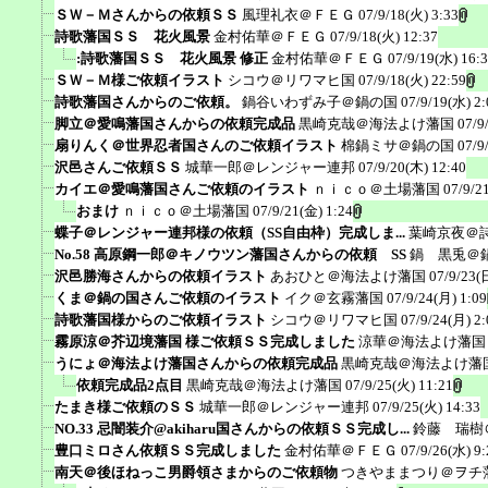
ＳＷ－Ｍさんからの依頼ＳＳ
風理礼衣＠ＦＥＧ
07/9/18(火) 3:33
詩歌藩国ＳＳ 花火風景
金村佑華＠ＦＥＧ
07/9/18(火) 12:37
:詩歌藩国ＳＳ 花火風景 修正
金村佑華＠ＦＥＧ
07/9/19(水) 16:
ＳＷ－Ｍ様ご依頼イラスト
シコウ＠リワマヒ国
07/9/18(火) 22:59
詩歌藩国さんからのご依頼。
鍋谷いわずみ子＠鍋の国
07/9/19(水) 2:
脚立＠愛鳴藩国さんからの依頼完成品
黒崎克哉＠海法よけ藩国
07/9
扇りんく＠世界忍者国さんのご依頼イラスト
棉鍋ミサ＠鍋の国
07/9
沢邑さんご依頼ＳＳ
城華一郎＠レンジャー連邦
07/9/20(木) 12:40
カイエ＠愛鳴藩国さんご依頼のイラスト
ｎｉｃｏ＠土場藩国
07/9/2
おまけ
ｎｉｃｏ＠土場藩国
07/9/21(金) 1:24
蝶子＠レンジャー連邦様の依頼（SS自由枠）完成しま...
葉崎京夜＠
No.58 高原鋼一郎＠キノウツン藩国さんからの依頼 SS
鍋 黒兎＠
沢邑勝海さんからの依頼イラスト
あおひと＠海法よけ藩国
07/9/23(
くま＠鍋の国さんご依頼のイラスト
イク＠玄霧藩国
07/9/24(月) 1:09
詩歌藩国様からのご依頼イラスト
シコウ＠リワマヒ国
07/9/24(月) 2:
霧原涼＠芥辺境藩国 様ご依頼ＳＳ完成しました
涼華＠海法よけ藩国
うにょ＠海法よけ藩国さんからの依頼完成品
黒崎克哉＠海法よけ藩
依頼完成品2点目
黒崎克哉＠海法よけ藩国
07/9/25(火) 11:21
たまき様ご依頼のＳＳ
城華一郎＠レンジャー連邦
07/9/25(火) 14:33
NO.33 忌闇装介@akiharu国さんからの依頼ＳＳ完成し...
鈴藤 瑞樹
豊口ミロさん依頼ＳＳ完成しました
金村佑華＠ＦＥＧ
07/9/26(水) 9:
南天＠後ほねっこ男爵領さまからのご依頼物
つきやままつり＠ヲチ