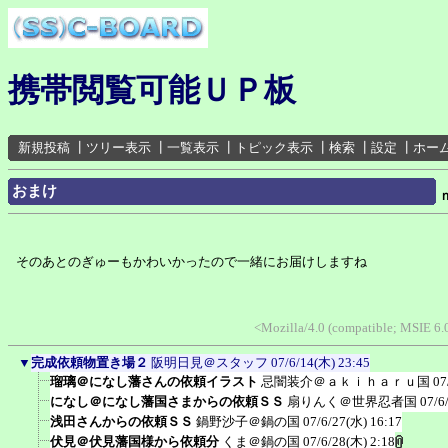
携帯閲覧可能ＵＰ板
新規投稿
┃
ツリー表示
┃
一覧表示
┃
トピック表示
┃
検索
┃
設定
┃
ホー
おまけ
そのあとのぎゅーもかわいかったので一緒にお届けしますね
<Mozilla/4.0 (compatible; MSIE 
▼
完成依頼物置き場２
阪明日見＠スタッフ
07/6/14(木) 23:45
瑠璃＠になし藩さんの依頼イラスト
忌闇装介＠ａｋｉｈａｒｕ国
07
になし＠になし藩国さまからの依頼ＳＳ
扇りんく＠世界忍者国
07/6
浅田さんからの依頼ＳＳ
鍋野沙子＠鍋の国
07/6/27(水) 16:17
伏見＠伏見藩国様から依頼分
くま＠鍋の国
07/6/28(木) 2:18