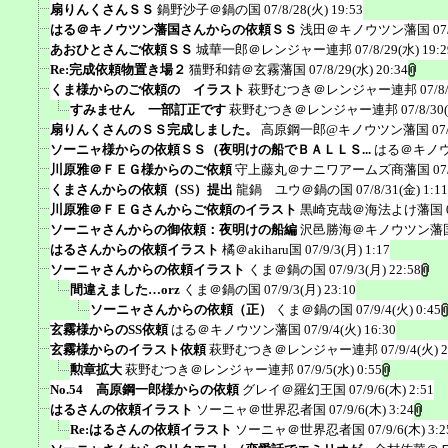
扇りんくさんＳＳ
鍋野沙子＠鍋の国
07/8/28(火) 19:53
はる＠キノウツン藩国さんからの依頼ＳＳ
浅田＠キノウツン藩国
07
あおひとさんご依頼ＳＳ
城華一郎＠レンジャー連邦
07/8/29(水) 19:2
Re:完成依頼物置き場２
猫野和錆＠玄霧藩国
07/8/29(水) 20:34
くま様からのご依頼の イラスト
萩野むつき＠レンジャー連邦
07/8
すみません 一部訂正です
萩野むつき＠レンジャー連邦
07/8/30
扇りんくさんのＳＳ完成しました。
高原鋼一郎@キノウツン藩国
07
ソーニャ様からの依頼ＳＳ（夜明けの船でＢＡＬＬＳ...
はる＠キノ
川原雅＠ＦＥＧ様からのご依頼
守上藤丸＠ナニワアームズ商藩国
07
くまさんからの依頼（SS）提出
龍鍋 ユウ＠鍋の国
07/8/31(金) 1:11
川原雅＠ＦＥＧさんからご依頼のイラスト
黒崎克哉＠海法よけ藩国
ソーニャさんからの御依頼：夜明けの船編
沢邑勝海＠キノウツン藩
はるさんからの依頼イラスト
橘＠akiharu国
07/9/3(月) 1:17
ソーニャさんからの依頼イラスト
くま＠鍋の国
07/9/3(月) 22:58
間違えました…orz
くま＠鍋の国
07/9/3(月) 23:10
ソーニャさんからの依頼（正）
くま＠鍋の国
07/9/4(火) 0:45
玄霧様からのSS依頼
はる＠キノウツン藩国
07/9/4(火) 16:30
玄霧様からのイラスト依頼
萩野むつき＠レンジャー連邦
07/9/4(火) 
勲章拡大
萩野むつき＠レンジャー連邦
07/9/5(水) 0:55
No.54 高原鋼一郎様からの依頼
グレイ＠羅幻王国
07/9/6(木) 2:51
はるさんの依頼イラスト
ソーニャ＠世界忍者国
07/9/6(木) 3:24
Re:はるさんの依頼イラスト
ソーニャ＠世界忍者国
07/9/6(木) 3:2