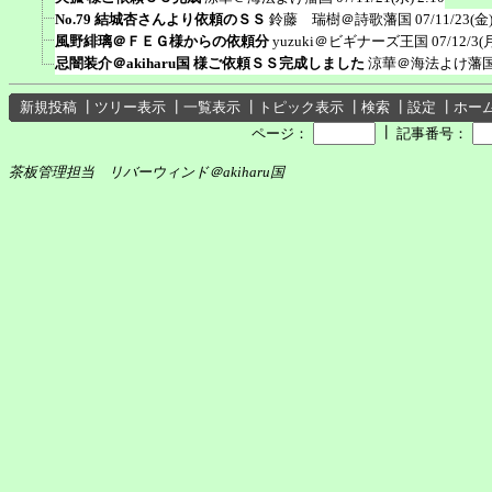
No.79 結城杏さんより依頼のＳＳ
鈴藤 瑞樹＠詩歌藩国
07/11/23(金)
風野緋璃＠ＦＥＧ様からの依頼分
yuzuki＠ビギナーズ王国
07/12/3(
忌闇装介＠akiharu国 様ご依頼ＳＳ完成しました
涼華＠海法よけ藩
新規投稿
┃
ツリー表示
┃
一覧表示
┃
トピック表示
┃
検索
┃
設定
┃
ホー
┃
ページ：
記事番号：
茶板管理担当 リバーウィンド＠akiharu国