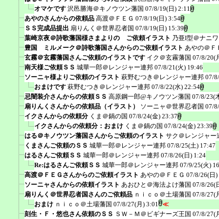
オマケです
沢邑勝海＠キノウツン藩国
07/8/19(日) 2:11
あやのさんからの依頼品
高渡＠ＦＥＧ
07/8/19(日) 3:54
ＳＳ完成品提出
扇りんく＠世界忍者国
07/8/19(日) 15:39
葉崎京夜＠詩歌藩国様さまよりの ご依頼イラスト
乃亜I型＠ナニ
豊国 ミルメーク＠詩歌藩国さんからのご依頼イラスト
あやの＠Ｆ
玄霧＠玄霧藩国さんご依頼のイラストです
イク＠玄霧藩国
07/8/20(
南天様ご依頼ＳＳ
城華一郎＠レンジャー連邦
07/8/21(火) 19:46
ソーニャ様よりご依頼のイラスト
萩野むつき＠レンジャー連邦
07/8
おまけです
萩野むつき＠レンジャー連邦
07/8/22(水) 22:54
忌闇装介さんからの依頼ＳＳ
高原鋼一郎@キノウツン藩国
07/8/23(
扇りんくさんからの依頼品（イラスト）
ソーニャ＠世界忍者国
07/8
イクさんからの依頼分
くま＠鍋の国
07/8/24(金) 23:37
イクさんからの依頼分：おまけ
くま＠鍋の国
07/8/24(金) 23:39
はる＠キノウツン藩国さんからご依頼のイラスト
サク＠レンジャー
くまさんご依頼のＳＳ
城華一郎＠レンジャー連邦
07/8/25(土) 17:47
はるさんご依頼ＳＳ
城華一郎＠レンジャー連邦
07/8/26(日) 1:24
Re:はるさんご依頼ＳＳ
城華一郎＠レンジャー連邦
07/9/25(火) 1
高渡＠ＦＥＧさんからのご依頼イラスト
あやの＠ＦＥＧ
07/8/26(日)
ソーニャさんからの依頼イラスト
あおひと＠海法よけ藩国
07/8/26(
扇りんく＠世界忍者国さんのご依頼品
ｎｉｃｏ＠土場藩国
07/8/27(
おまけ
ｎｉｃｏ＠土場藩国
07/8/27(月) 3:01
≪
刻生・Ｆ・悠也さん依頼のＳＳ
ＳＷ－Ｍ＠ビギナーズ王国
07/8/27(