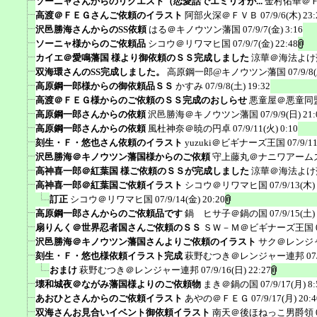
ソーニャさんからのリクエスト（恋愛話でエミリオが...
金村佑華＠
高渡＠ＦＥＧさんご依頼のイラスト
阿部火深＠ＦＶＢ
07/9/6(木) 23:
沢邑勝海さんからのSS依頼
はる＠キノウツン藩国
07/9/7(金) 3:16
ソーニャ様からのご依頼品
シコウ＠リワマヒ国
07/9/7(金) 22:48
カイエ＠愛鳴藩国 様より御依頼のＳＳ完成しました
涼華＠海法よけ
双海環さんのSS完成しました。
高原鋼一郎@キノウツン藩国
07/9/8
高原鋼一郎様からの御依頼品ＳＳ
かすみ
07/9/8(土) 19:32
高渡＠ＦＥＧ様からのご依頼のＳＳ完成のおしらせ
悪童屋＠悪童同
高原鋼一郎さんからの依頼
沢邑勝海＠キノウツン藩国
07/9/9(日) 21:
高原鋼一郎さんからの依頼
風杜神奈＠暁の円卓
07/9/11(火) 0:10
刻生・Ｆ・悠也さん依頼のイラスト
yuzuki＠ビギナーズ王国
07/9/1
沢邑勝海＠キノウツン藩国様からのご依頼
守上藤丸＠ナニワアーム
高神喜一郎＠紅葉国 様ご依頼のＳＳが完成しました
涼華＠海法よけ
高神喜一郎＠紅葉国ご依頼イラスト
シコウ＠リワマヒ国
07/9/13(木)
訂正
シコウ＠リワマヒ国
07/9/14(金) 20:20
高原鋼一郎さんからのご依頼品です
鍋 ヒサ子＠鍋の国
07/9/15(土)
扇りんく＠世界忍者国さんご依頼のＳＳ
ＳＷ－Ｍ＠ビギナーズ王国
沢邑勝海＠キノウツン藩国さんよりご依頼のイラスト
サク＠レンジ
刻生・Ｆ・悠也様依頼イラスト完成
萩野むつき＠レンジャー連邦
07
おまけ
萩野むつき＠レンジャー連邦
07/9/16(日) 22:27
壊和城夜＠ながみ藩国様よりのご依頼物
まき＠鍋の国
07/9/17(月) 8:
あおひとさんからのご依頼イラスト
あやの＠ＦＥＧ
07/9/17(月) 20:4
双海さんお見合いイベント御依頼イラスト
南天＠後ほねっこ男爵領