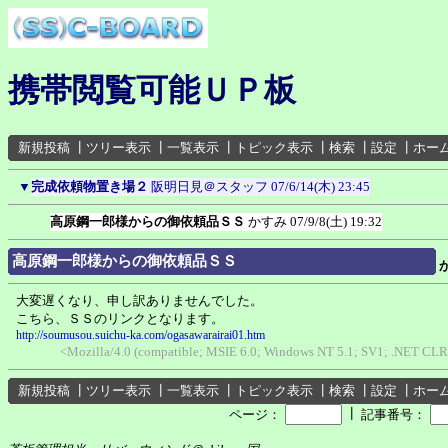
携帯閲覧可能ＵＰ板
新規投稿
┃
ツリー表示
┃
一覧表示
┃
トピック表示
┃
検索
┃
設定
┃
ホー
▼
完成依頼物置き場２
阪明日見＠スタッフ
07/6/14(木) 23:45
高原鋼一郎様からの御依頼品ＳＳ
かすみ
07/9/8(土) 19:32
高原鋼一郎様からの御依頼品ＳＳ
大変遅くなり、申し訳ありませんでした。
こちら、ＳＳのリンクとなります。
http://soumusou.suichu-ka.com/ogasawarairai01.htm
<Mozilla/4.0 (compatible; MSIE 6.0; Windows NT 5.1; SV1; .NET CLR
新規投稿
┃
ツリー表示
┃
一覧表示
┃
トピック表示
┃
検索
┃
設定
┃
ホー
┃
ページ：
記事番号：