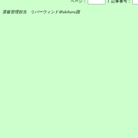
┃
ページ：
記事番号：
茶板管理担当 リバーウィンド＠akiharu国