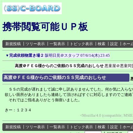
携帯閲覧可能ＵＰ板
新規投稿
┃
ツリー表示
┃
一覧表示
┃
トピック表示
┃
検索
┃
設定
┃
ホー
▼
完成依頼物置き場２
阪明日見＠スタッフ
07/6/14(木) 23:45
高渡＠ＦＥＧ様からのご依頼のＳＳ完成のおしらせ
悪童屋＠悪童同
高渡＠ＦＥＧ様からのご依頼のＳＳ完成のおしらせ
ＳＳの完成が遅れまして誠に申し訳ありませんでした。何か気に入らな
欲しい箇所がありましたら連絡して頂ければすぐに対応しますのでご連絡
それではご指名ありがとう御座いました。
きー：１２３４
<Mozilla/4.0 (compatible; MSIE
新規投稿
┃
ツリー表示
┃
一覧表示
┃
トピック表示
┃
検索
┃
設定
┃
ホー