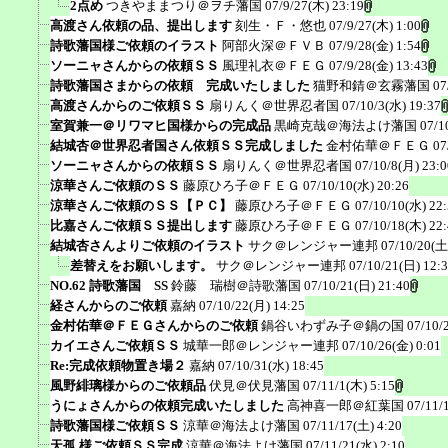
2点め
つきやままつり＠ヲチ藩国
07/9/27(木) 23:19
高渡さん依頼の品、提出します
刻生・Ｆ・悠也
07/9/27(木) 1:00
詩歌藩国様ご依頼のイラスト
阿部火深＠ＦＶＢ
07/9/28(金) 1:54
ソーニャさんからの依頼ＳＳ
風理礼衣＠ＦＥＧ
07/9/28(金) 13:43
詩歌藩国さまからの依頼 完成いたしました
猫野和錆＠玄霧藩国
07
高渡さんからのご依頼ＳＳ
扇りんく＠世界忍者国
07/10/3(水) 19:37
室賀兼一＠リワマヒ国様からの完成品
黒崎克哉＠海法よけ藩国
07/1
結城杏＠世界忍者国さん依頼ＳＳ完成しました
金村佑華＠ＦＥＧ
07
ソーニャさんからの依頼ＳＳ
扇りんく＠世界忍者国
07/10/8(月) 23:0
涼華さんご依頼のＳＳ
藤原ひろ子＠ＦＥＧ
07/10/10(水) 20:26
涼華さんご依頼のＳＳ【ＰＣ】
藤原ひろ子＠ＦＥＧ
07/10/10(水) 22
比嘉さんご依頼ＳＳ提出します
藤原ひろ子＠ＦＥＧ
07/10/18(木) 22
結城杏さんよりご依頼のイラスト
サク＠レンジャー連邦
07/10/20(土
差替えをお願いします。
サク＠レンジャー連邦
07/10/21(日) 12:
NO.62 詩歌藩国 SS
鈴藤 瑞樹＠詩歌藩国
07/10/21(日) 21:40
経さんからのご依頼
嘉納
07/10/22(月) 14:25
金村佑華＠ＦＥＧさんからのご依頼
鍋谷いわずみ子＠鍋の国
07/10/
カイエさんご依頼ＳＳ
城華一郎＠レンジャー連邦
07/10/26(金) 0:01
Re:完成依頼物置き場２
嘉納
07/10/31(水) 18:45
風野緋璃様からのご依頼品
伏見＠伏見藩国
07/11/1(木) 5:15
うにょさんからの依頼完成いたしました
高神喜一郎＠紅葉国
07/11/
詩歌藩国様ご依頼ＳＳ
涼華＠海法よけ藩国
07/11/17(土) 4:20
天孤 様ご依頼ＳＳ完成
涼華＠海法よけ藩国
07/11/21(水) 2:10