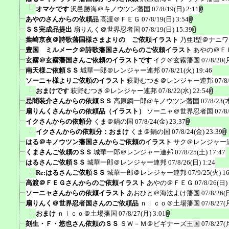
オマケです
沢邑勝海＠キノウツン藩国
07/8/19(日) 2:11
あやのさんからの依頼品
高渡＠ＦＥＧ
07/8/19(日) 3:54
ＳＳ完成品提出
扇りんく＠世界忍者国
07/8/19(日) 15:39
葉崎京夜＠詩歌藩国様さまよりの ご依頼イラスト
乃亜I型＠ナニ
豊国 ミルメーク＠詩歌藩国さんからのご依頼イラスト
あやの＠Ｆ
玄霧＠玄霧藩国さんご依頼のイラストです
イク＠玄霧藩国
07/8/20(
南天様ご依頼ＳＳ
城華一郎＠レンジャー連邦
07/8/21(火) 19:46
ソーニャ様よりご依頼のイラスト
萩野むつき＠レンジャー連邦
07/8
おまけです
萩野むつき＠レンジャー連邦
07/8/22(水) 22:54
忌闇装介さんからの依頼ＳＳ
高原鋼一郎@キノウツン藩国
07/8/23(
扇りんくさんからの依頼品（イラスト）
ソーニャ＠世界忍者国
07/8
イクさんからの依頼分
くま＠鍋の国
07/8/24(金) 23:37
イクさんからの依頼分：おまけ
くま＠鍋の国
07/8/24(金) 23:39
はる＠キノウツン藩国さんからご依頼のイラスト
サク＠レンジャー
くまさんご依頼のＳＳ
城華一郎＠レンジャー連邦
07/8/25(土) 17:47
はるさんご依頼ＳＳ
城華一郎＠レンジャー連邦
07/8/26(日) 1:24
Re:はるさんご依頼ＳＳ
城華一郎＠レンジャー連邦
07/9/25(火) 1
高渡＠ＦＥＧさんからのご依頼イラスト
あやの＠ＦＥＧ
07/8/26(日)
ソーニャさんからの依頼イラスト
あおひと＠海法よけ藩国
07/8/26(
扇りんく＠世界忍者国さんのご依頼品
ｎｉｃｏ＠土場藩国
07/8/27(
おまけ
ｎｉｃｏ＠土場藩国
07/8/27(月) 3:01
刻生・Ｆ・悠也さん依頼のＳＳ
ＳＷ－Ｍ＠ビギナーズ王国
07/8/27(