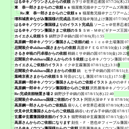
はる＠キノウツンさんからの依頼
カヲリ＠世界忍者国
07/7/26(木) 2
東 恭一郎さまからのご依頼ｓｓ
猫屋敷兄猫＠ナニワアームズ商藩
Re:東 恭一郎さまからのご依頼ｓｓ
猫屋敷兄猫＠ナニワアーム
壊和城夜＠ながみ藩国様の完成品
黒崎克哉＠海法よけ藩国
07/7/30(
はる＠キノウツン藩国様よりのイラスト完成品
ソーニャ＠世界忍者
はる＠キノウツン藩国さまご依頼のＳＳ
ＳＷ－Ｍ＠ビギナーズ王国
カイエさん依頼ＳＳ
鍋野沙子＠鍋の国
07/8/6(月) 1:55
高原鋼一郎＠キノウツン藩国さんご依頼の絵
ｎｉｃｏ＠土場藩国
07
忌闇装介＠akiharu国さまからの依頼
高渡＠ＦＥＧ
07/8/10(金) 1:20
さるき＠暁の円卓様からの依頼
棉鍋ミサ＠鍋の国
07/8/10(金) 20:22
忌闇装介＠akiharu国さんからのＳＳ依頼
はる＠キノウツン藩国
07/
カイエさんご依頼のイラスト
イク＠玄霧藩国
07/8/11(土) 3:31
忌闇装介＠akiharu国さまからの依頼
鍋 ヒサ子＠鍋の国
07/8/11(土
葉崎京夜さまからの依頼ＳＳ
玲音@になし藩国
07/8/11(土) 17:51
高原鋼一郎＠キノウツン藩国さんからのご依頼イラスト
あやの＠Ｆ
高原鋼一郎＠キノウツン藩国様からのご依頼
沢邑勝海＠キノウツン
Re:完成依頼物置き場２
鍋野沙子＠鍋の国
07/8/15(水) 22:40
忌闇装介＠akiharu国様ご依頼のイラスト
阿部火深＠ＦＶＢ
07/8/16
高原鋼一郎さんからのご依頼品
扇りんく＠世界忍者国
07/8/16(木) 2
伏見＠伏見藩国さんからのご依頼品
鍋谷いわずみ子＠鍋の国
07/8/1
玄霧＠玄霧藩国様依頼のイラスト
猫野和錆＠玄霧藩国
07/8/17(金) 5:
高原さんからのご依頼になります
刻生・Ｆ・悠也＠フィーブル藩国
はる＠キノウツン藩国様からのご依頼
沢邑勝海＠キノウツン藩国
07