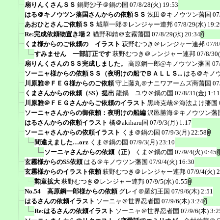
扇りんくさんＳＳ
鍋野沙子＠鍋の国
07/8/28(火) 19:53
はる＠キノウツン藩国さんからの依頼ＳＳ
浅田＠キノウツン藩国
07
あおひとさんご依頼ＳＳ
城華一郎＠レンジャー連邦
07/8/29(水) 19:2
Re:完成依頼物置き場２
猫野和錆＠玄霧藩国
07/8/29(水) 20:34
くま様からのご依頼の イラスト
萩野むつき＠レンジャー連邦
07/8
すみません 一部訂正です
萩野むつき＠レンジャー連邦
07/8/30
扇りんくさんのＳＳ完成しました。
高原鋼一郎@キノウツン藩国
07
ソーニャ様からの依頼ＳＳ（夜明けの船でＢＡＬＬＳ...
はる＠キノ
川原雅＠ＦＥＧ様からのご依頼
守上藤丸＠ナニワアームズ商藩国
07
くまさんからの依頼（SS）提出
龍鍋 ユウ＠鍋の国
07/8/31(金) 1:11
川原雅＠ＦＥＧさんからご依頼のイラスト
黒崎克哉＠海法よけ藩国
ソーニャさんからの御依頼：夜明けの船編
沢邑勝海＠キノウツン藩
はるさんからの依頼イラスト
橘＠akiharu国
07/9/3(月) 1:17
ソーニャさんからの依頼イラスト
くま＠鍋の国
07/9/3(月) 22:58
間違えました…orz
くま＠鍋の国
07/9/3(月) 23:10
ソーニャさんからの依頼（正）
くま＠鍋の国
07/9/4(火) 0:45
玄霧様からのSS依頼
はる＠キノウツン藩国
07/9/4(火) 16:30
玄霧様からのイラスト依頼
萩野むつき＠レンジャー連邦
07/9/4(火) 
勲章拡大
萩野むつき＠レンジャー連邦
07/9/5(水) 0:55
No.54 高原鋼一郎様からの依頼
グレイ＠羅幻王国
07/9/6(木) 2:51
はるさんの依頼イラスト
ソーニャ＠世界忍者国
07/9/6(木) 3:24
Re:はるさんの依頼イラスト
ソーニャ＠世界忍者国
07/9/6(木) 3:2