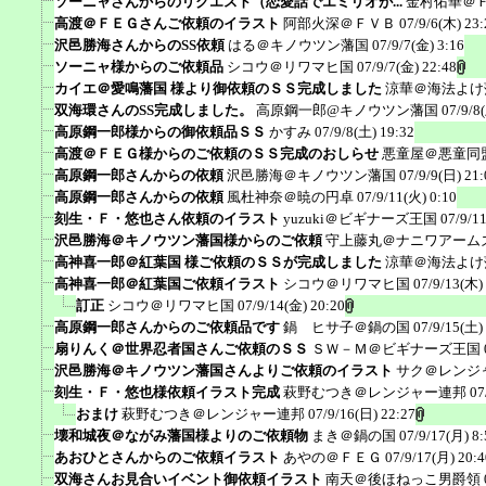
ソーニャさんからのリクエスト（恋愛話でエミリオが...
金村佑華＠
高渡＠ＦＥＧさんご依頼のイラスト
阿部火深＠ＦＶＢ
07/9/6(木) 23:
沢邑勝海さんからのSS依頼
はる＠キノウツン藩国
07/9/7(金) 3:16
ソーニャ様からのご依頼品
シコウ＠リワマヒ国
07/9/7(金) 22:48
カイエ＠愛鳴藩国 様より御依頼のＳＳ完成しました
涼華＠海法よけ
双海環さんのSS完成しました。
高原鋼一郎@キノウツン藩国
07/9/8
高原鋼一郎様からの御依頼品ＳＳ
かすみ
07/9/8(土) 19:32
高渡＠ＦＥＧ様からのご依頼のＳＳ完成のおしらせ
悪童屋＠悪童同
高原鋼一郎さんからの依頼
沢邑勝海＠キノウツン藩国
07/9/9(日) 21:
高原鋼一郎さんからの依頼
風杜神奈＠暁の円卓
07/9/11(火) 0:10
刻生・Ｆ・悠也さん依頼のイラスト
yuzuki＠ビギナーズ王国
07/9/1
沢邑勝海＠キノウツン藩国様からのご依頼
守上藤丸＠ナニワアーム
高神喜一郎＠紅葉国 様ご依頼のＳＳが完成しました
涼華＠海法よけ
高神喜一郎＠紅葉国ご依頼イラスト
シコウ＠リワマヒ国
07/9/13(木)
訂正
シコウ＠リワマヒ国
07/9/14(金) 20:20
高原鋼一郎さんからのご依頼品です
鍋 ヒサ子＠鍋の国
07/9/15(土)
扇りんく＠世界忍者国さんご依頼のＳＳ
ＳＷ－Ｍ＠ビギナーズ王国
沢邑勝海＠キノウツン藩国さんよりご依頼のイラスト
サク＠レンジ
刻生・Ｆ・悠也様依頼イラスト完成
萩野むつき＠レンジャー連邦
07
おまけ
萩野むつき＠レンジャー連邦
07/9/16(日) 22:27
壊和城夜＠ながみ藩国様よりのご依頼物
まき＠鍋の国
07/9/17(月) 8:
あおひとさんからのご依頼イラスト
あやの＠ＦＥＧ
07/9/17(月) 20:4
双海さんお見合いイベント御依頼イラスト
南天＠後ほねっこ男爵領