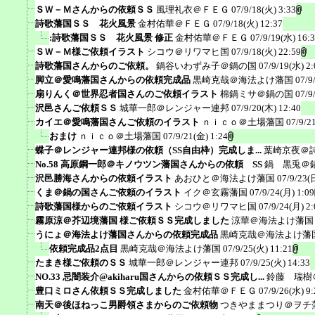
ＳＷ－Ｍさんからの依頼ＳＳ
風理礼衣＠ＦＥＧ
07/9/18(火) 3:33
詩歌藩国ＳＳ 花火風景
金村佑華＠ＦＥＧ
07/9/18(火) 12:37
:詩歌藩国ＳＳ 花火風景 修正
金村佑華＠ＦＥＧ
07/9/19(水) 16:
ＳＷ－Ｍ様ご依頼イラスト
シコウ＠リワマヒ国
07/9/18(火) 22:59
詩歌藩国さんからのご依頼。
鍋谷いわずみ子＠鍋の国
07/9/19(水) 2:
脚立＠愛鳴藩国さんからの依頼完成品
黒崎克哉＠海法よけ藩国
07/9
扇りんく＠世界忍者国さんのご依頼イラスト
棉鍋ミサ＠鍋の国
07/9
沢邑さんご依頼ＳＳ
城華一郎＠レンジャー連邦
07/9/20(木) 12:40
カイエ＠愛鳴藩国さんご依頼のイラスト
ｎｉｃｏ＠土場藩国
07/9/2
おまけ
ｎｉｃｏ＠土場藩国
07/9/21(金) 1:24
蝶子＠レンジャー連邦様の依頼（SS自由枠）完成しま...
葉崎京夜＠
No.58 高原鋼一郎＠キノウツン藩国さんからの依頼 SS
鍋 黒兎＠
沢邑勝海さんからの依頼イラスト
あおひと＠海法よけ藩国
07/9/23(
くま＠鍋の国さんご依頼のイラスト
イク＠玄霧藩国
07/9/24(月) 1:09
詩歌藩国様からのご依頼イラスト
シコウ＠リワマヒ国
07/9/24(月) 2:
霧原涼＠芥辺境藩国 様ご依頼ＳＳ完成しました
涼華＠海法よけ藩国
うにょ＠海法よけ藩国さんからの依頼完成品
黒崎克哉＠海法よけ藩
依頼完成品2点目
黒崎克哉＠海法よけ藩国
07/9/25(火) 11:21
たまき様ご依頼のＳＳ
城華一郎＠レンジャー連邦
07/9/25(火) 14:33
NO.33 忌闇装介@akiharu国さんからの依頼ＳＳ完成し...
鈴藤 瑞樹
豊口ミロさん依頼ＳＳ完成しました
金村佑華＠ＦＥＧ
07/9/26(水) 9:
南天＠後ほねっこ男爵領さまからのご依頼物
つきやままつり＠ヲチ