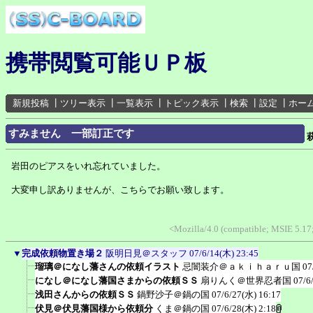
携帯閲覧可能ＵＰ板
新規投稿
┃
ツリー表示
┃
一覧表示
┃
トピック表示
┃
検索
┃
設定
┃
ホー
すみません 一部訂正です
岩田のピアスをいれ忘れていました。
大変申し訳ありませんが、こちらでお願い致します。
<Mozilla/4.0 (compatible; MSIE 5.1
▼
完成依頼物置き場２
阪明日見＠スタッフ
07/6/14(木) 23:45
瑠璃＠になし藩さんの依頼イラスト
忌闇装介＠ａｋｉｈａｒｕ国
07
になし＠になし藩国さまからの依頼ＳＳ
扇りんく＠世界忍者国
07/6
浅田さんからの依頼ＳＳ
鍋野沙子＠鍋の国
07/6/27(水) 16:17
伏見＠伏見藩国様から依頼分
くま＠鍋の国
07/6/28(木) 2:18