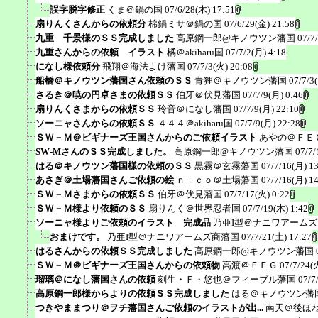
誤字脱字修正
くま＠鍋の国
07/6/28(木) 17:51
扇りんくさんからの依頼分
棉鍋ミサ＠鍋の国
07/6/29(金) 21:58
九重 千景様のＳＳ完成しました
高原鋼一郎@キノウツン藩国
07/7
九重さんからの依頼 イラスト
橘＠akiharu国
07/7/2(月) 4:18
になし様依頼分
飛翔＠海法よけ藩国
07/7/3(火) 20:08
船橋＠キノウツン藩国さん依頼のＳＳ
青狸＠キノウツン藩国
07/7/3
さるき＠暁の円卓さまの依頼ＳＳ
伯牙＠伏見藩国
07/7/9(月) 0:46
扇りんくさまからの依頼ＳＳ
玲音＠になし藩国
07/7/9(月) 22:10
ソーニャさんからの依頼ＳＳ
４４４＠akiharu国
07/7/9(月) 22:28
ＳＷ－Ｍ＠ビギナーズ王国さんからのご依頼イラスト
あやの＠ＦＥ
SW-MさんのＳＳ完成しました。
高原鋼一郎@キノウツン藩国
07/7/
はる＠キノウツン藩国様の依頼のＳＳ
黒霧＠玄霧藩国
07/7/16(月) 1
あさぎ＠土場藩国さんご依頼の絵
ｎｉｃｏ＠土場藩国
07/7/16(月) 1
ＳＷ－Ｍさまからの依頼ＳＳ
伯牙＠伏見藩国
07/7/17(火) 0:22
ＳＷ－Ｍ様より依頼のＳＳ
扇りんく＠世界忍者国
07/7/19(木) 1:42
ソーニャ様よりご依頼のイラスト 完成品
乃亜I型＠ナニワアーム
おまけです。
乃亜I型＠ナニワアームズ商藩国
07/7/21(土) 17:27
はるさんからの依頼ＳＳ完成しました
高原鋼一郎@キノウツン藩国
ＳＷ－Ｍ＠ビギナーズ王国さんからの依頼物
高渡＠ＦＥＧ
07/7/24(
瑠璃＠になし藩国さんの依頼
刻生・Ｆ・悠也＠フィーブル藩国
07/7
高原鋼一郎様からよりの依頼ＳＳ完成しました
はる＠キノウツン藩
つきやままつり＠ヲチ藩国さんご依頼のイラストが出...
南天＠後ほ