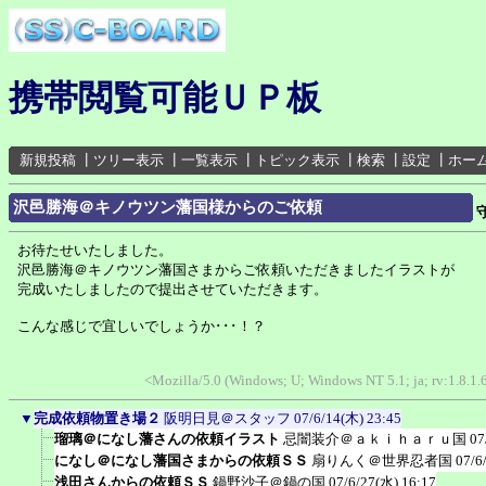
携帯閲覧可能ＵＰ板
新規投稿
┃
ツリー表示
┃
一覧表示
┃
トピック表示
┃
検索
┃
設定
┃
ホー
沢邑勝海＠キノウツン藩国様からのご依頼
お待たせいたしました。
沢邑勝海＠キノウツン藩国さまからご依頼いただきましたイラストが
完成いたしましたので提出させていただきます。
こんな感じで宜しいでしょうか･･･！？
<Mozilla/5.0 (Windows; U; Windows NT 5.1; ja; rv:1.8.1
▼
完成依頼物置き場２
阪明日見＠スタッフ
07/6/14(木) 23:45
瑠璃＠になし藩さんの依頼イラスト
忌闇装介＠ａｋｉｈａｒｕ国
07
になし＠になし藩国さまからの依頼ＳＳ
扇りんく＠世界忍者国
07/6
浅田さんからの依頼ＳＳ
鍋野沙子＠鍋の国
07/6/27(水) 16:17