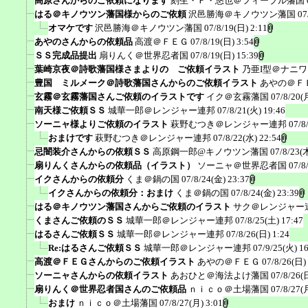
高原さんからのご依頼になります
刻生・Ｆ・悠也＠フィーブル藩国
はる＠キノウツン藩国様からのご依頼
沢邑勝海＠キノウツン藩国
07
オマケです
沢邑勝海＠キノウツン藩国
07/8/19(日) 2:11
あやのさんからの依頼品
高渡＠ＦＥＧ
07/8/19(日) 3:54
ＳＳ完成品提出
扇りんく＠世界忍者国
07/8/19(日) 15:39
葉崎京夜＠詩歌藩国様さまよりの ご依頼イラスト
乃亜I型＠ナニ
豊国 ミルメーク＠詩歌藩国さんからのご依頼イラスト
あやの＠Ｆ
玄霧＠玄霧藩国さんご依頼のイラストです
イク＠玄霧藩国
07/8/20(
南天様ご依頼ＳＳ
城華一郎＠レンジャー連邦
07/8/21(火) 19:46
ソーニャ様よりご依頼のイラスト
萩野むつき＠レンジャー連邦
07/8
おまけです
萩野むつき＠レンジャー連邦
07/8/22(水) 22:54
忌闇装介さんからの依頼ＳＳ
高原鋼一郎@キノウツン藩国
07/8/23(
扇りんくさんからの依頼品（イラスト）
ソーニャ＠世界忍者国
07/8
イクさんからの依頼分
くま＠鍋の国
07/8/24(金) 23:37
イクさんからの依頼分：おまけ
くま＠鍋の国
07/8/24(金) 23:39
はる＠キノウツン藩国さんからご依頼のイラスト
サク＠レンジャー
くまさんご依頼のＳＳ
城華一郎＠レンジャー連邦
07/8/25(土) 17:47
はるさんご依頼ＳＳ
城華一郎＠レンジャー連邦
07/8/26(日) 1:24
Re:はるさんご依頼ＳＳ
城華一郎＠レンジャー連邦
07/9/25(火) 1
高渡＠ＦＥＧさんからのご依頼イラスト
あやの＠ＦＥＧ
07/8/26(日)
ソーニャさんからの依頼イラスト
あおひと＠海法よけ藩国
07/8/26(
扇りんく＠世界忍者国さんのご依頼品
ｎｉｃｏ＠土場藩国
07/8/27(
おまけ
ｎｉｃｏ＠土場藩国
07/8/27(月) 3:01