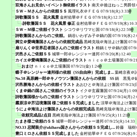
双海さんお見合いイベント御依頼イラスト
南天＠後ほねっこ男爵領
ＳＷ－Ｍさんからの依頼ＳＳ
風理礼衣＠ＦＥＧ
07/9/18(火) 3:33
詩歌藩国ＳＳ 花火風景
金村佑華＠ＦＥＧ
07/9/18(火) 12:37
:詩歌藩国ＳＳ 花火風景 修正
金村佑華＠ＦＥＧ
07/9/19(水) 16:
ＳＷ－Ｍ様ご依頼イラスト
シコウ＠リワマヒ国
07/9/18(火) 22:59
詩歌藩国さんからのご依頼。
鍋谷いわずみ子＠鍋の国
07/9/19(水) 2:
脚立＠愛鳴藩国さんからの依頼完成品
黒崎克哉＠海法よけ藩国
07/9
扇りんく＠世界忍者国さんのご依頼イラスト
棉鍋ミサ＠鍋の国
07/9
沢邑さんご依頼ＳＳ
城華一郎＠レンジャー連邦
07/9/20(木) 12:40
カイエ＠愛鳴藩国さんご依頼のイラスト
ｎｉｃｏ＠土場藩国
07/9/2
おまけ
ｎｉｃｏ＠土場藩国
07/9/21(金) 1:24
蝶子＠レンジャー連邦様の依頼（SS自由枠）完成しま...
葉崎京夜＠
No.58 高原鋼一郎＠キノウツン藩国さんからの依頼 SS
鍋 黒兎＠
沢邑勝海さんからの依頼イラスト
あおひと＠海法よけ藩国
07/9/23(
くま＠鍋の国さんご依頼のイラスト
イク＠玄霧藩国
07/9/24(月) 1:09
詩歌藩国様からのご依頼イラスト
シコウ＠リワマヒ国
07/9/24(月) 2:
霧原涼＠芥辺境藩国 様ご依頼ＳＳ完成しました
涼華＠海法よけ藩国
うにょ＠海法よけ藩国さんからの依頼完成品
黒崎克哉＠海法よけ藩
依頼完成品2点目
黒崎克哉＠海法よけ藩国
07/9/25(火) 11:21
たまき様ご依頼のＳＳ
城華一郎＠レンジャー連邦
07/9/25(火) 14:33
NO.33 忌闇装介@akiharu国さんからの依頼ＳＳ完成し...
鈴藤 瑞樹
豊口ミロさん依頼ＳＳ完成しました
金村佑華＠ＦＥＧ
07/9/26(水) 9: