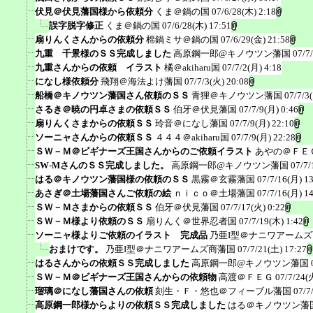
伏見＠伏見藩国様から依頼分
くま＠鍋の国
07/6/28(木) 2:18
誤字脱字修正
くま＠鍋の国
07/6/28(木) 17:51
扇りんくさんからの依頼分
棉鍋ミサ＠鍋の国
07/6/29(金) 21:58
九重 千景様のＳＳ完成しました
高原鋼一郎@キノウツン藩国
07/7
九重さんからの依頼 イラスト
橘＠akiharu国
07/7/2(月) 4:18
になし様依頼分
飛翔＠海法よけ藩国
07/7/3(火) 20:08
船橋＠キノウツン藩国さん依頼のＳＳ
青狸＠キノウツン藩国
07/7/3
さるき＠暁の円卓さまの依頼ＳＳ
伯牙＠伏見藩国
07/7/9(月) 0:46
扇りんくさまからの依頼ＳＳ
玲音＠になし藩国
07/7/9(月) 22:10
ソーニャさんからの依頼ＳＳ
４４４＠akiharu国
07/7/9(月) 22:28
ＳＷ－Ｍ＠ビギナーズ王国さんからのご依頼イラスト
あやの＠ＦＥ
SW-MさんのＳＳ完成しました。
高原鋼一郎@キノウツン藩国
07/7/
はる＠キノウツン藩国様の依頼のＳＳ
黒霧＠玄霧藩国
07/7/16(月) 1
あさぎ＠土場藩国さんご依頼の絵
ｎｉｃｏ＠土場藩国
07/7/16(月) 1
ＳＷ－Ｍさまからの依頼ＳＳ
伯牙＠伏見藩国
07/7/17(火) 0:22
ＳＷ－Ｍ様より依頼のＳＳ
扇りんく＠世界忍者国
07/7/19(木) 1:42
ソーニャ様よりご依頼のイラスト 完成品
乃亜I型＠ナニワアーム
おまけです。
乃亜I型＠ナニワアームズ商藩国
07/7/21(土) 17:27
はるさんからの依頼ＳＳ完成しました
高原鋼一郎@キノウツン藩国
ＳＷ－Ｍ＠ビギナーズ王国さんからの依頼物
高渡＠ＦＥＧ
07/7/24(
瑠璃＠になし藩国さんの依頼
刻生・Ｆ・悠也＠フィーブル藩国
07/7
高原鋼一郎様からよりの依頼ＳＳ完成しました
はる＠キノウツン藩