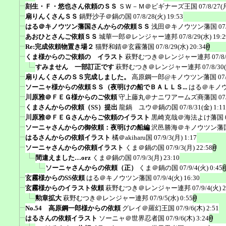
刻生・Ｆ・悠也さん依頼のＳＳ
ＳＷ－Ｍ＠ビギナーズ王国
07/8/27(
扇りんくさんＳＳ
鍋野沙子＠鍋の国
07/8/28(火) 19:53
はる＠キノウツン藩国さんからの依頼ＳＳ
浅田＠キノウツン藩国
07
あおひとさんご依頼ＳＳ
城華一郎＠レンジャー連邦
07/8/29(水) 19:2
Re:完成依頼物置き場２
猫野和錆＠玄霧藩国
07/8/29(水) 20:34
くま様からのご依頼の イラスト
萩野むつき＠レンジャー連邦
07/8
すみません 一部訂正です
萩野むつき＠レンジャー連邦
07/8/30
扇りんくさんのＳＳ完成しました。
高原鋼一郎@キノウツン藩国
07
ソーニャ様からの依頼ＳＳ（夜明けの船でＢＡＬＬＳ...
はる＠キノ
川原雅＠ＦＥＧ様からのご依頼
守上藤丸＠ナニワアームズ商藩国
07
くまさんからの依頼（SS）提出
龍鍋 ユウ＠鍋の国
07/8/31(金) 1:11
川原雅＠ＦＥＧさんからご依頼のイラスト
黒崎克哉＠海法よけ藩国
ソーニャさんからの御依頼：夜明けの船編
沢邑勝海＠キノウツン藩
はるさんからの依頼イラスト
橘＠akiharu国
07/9/3(月) 1:17
ソーニャさんからの依頼イラスト
くま＠鍋の国
07/9/3(月) 22:58
間違えました…orz
くま＠鍋の国
07/9/3(月) 23:10
ソーニャさんからの依頼（正）
くま＠鍋の国
07/9/4(火) 0:45
玄霧様からのSS依頼
はる＠キノウツン藩国
07/9/4(火) 16:30
玄霧様からのイラスト依頼
萩野むつき＠レンジャー連邦
07/9/4(火) 
勲章拡大
萩野むつき＠レンジャー連邦
07/9/5(水) 0:55
No.54 高原鋼一郎様からの依頼
グレイ＠羅幻王国
07/9/6(木) 2:51
はるさんの依頼イラスト
ソーニャ＠世界忍者国
07/9/6(木) 3:24