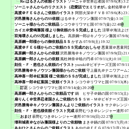
Re:はるさんの依頼イラスト
ソーニャ＠世界忍者国
07/9/6(木) 3:2
ソーニャさんからのリクエスト（恋愛話でエミリオが...
金村佑華＠
高渡＠ＦＥＧさんご依頼のイラスト
阿部火深＠ＦＶＢ
07/9/6(木) 23:
沢邑勝海さんからのSS依頼
はる＠キノウツン藩国
07/9/7(金) 3:16
ソーニャ様からのご依頼品
シコウ＠リワマヒ国
07/9/7(金) 22:48
カイエ＠愛鳴藩国 様より御依頼のＳＳ完成しました
涼華＠海法よけ
双海環さんのSS完成しました。
高原鋼一郎@キノウツン藩国
07/9/8
高原鋼一郎様からの御依頼品ＳＳ
かすみ
07/9/8(土) 19:32
高渡＠ＦＥＧ様からのご依頼のＳＳ完成のおしらせ
悪童屋＠悪童同
高原鋼一郎さんからの依頼
沢邑勝海＠キノウツン藩国
07/9/9(日) 21:
高原鋼一郎さんからの依頼
風杜神奈＠暁の円卓
07/9/11(火) 0:10
刻生・Ｆ・悠也さん依頼のイラスト
yuzuki＠ビギナーズ王国
07/9/1
沢邑勝海＠キノウツン藩国様からのご依頼
守上藤丸＠ナニワアーム
高神喜一郎＠紅葉国 様ご依頼のＳＳが完成しました
涼華＠海法よけ
高神喜一郎＠紅葉国ご依頼イラスト
シコウ＠リワマヒ国
07/9/13(木)
訂正
シコウ＠リワマヒ国
07/9/14(金) 20:20
高原鋼一郎さんからのご依頼品です
鍋 ヒサ子＠鍋の国
07/9/15(土)
扇りんく＠世界忍者国さんご依頼のＳＳ
ＳＷ－Ｍ＠ビギナーズ王国
沢邑勝海＠キノウツン藩国さんよりご依頼のイラスト
サク＠レンジ
刻生・Ｆ・悠也様依頼イラスト完成
萩野むつき＠レンジャー連邦
07
おまけ
萩野むつき＠レンジャー連邦
07/9/16(日) 22:27
壊和城夜＠ながみ藩国様よりのご依頼物
まき＠鍋の国
07/9/17(月) 8:
あおひとさんからのご依頼イラスト
あやの＠ＦＥＧ
07/9/17(月) 20:4