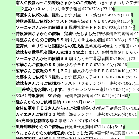
南天＠後ほねっこ男爵領さまからのご依頼物
つきやままつり＠ヲチ
2点め
つきやままつり＠ヲチ藩国
07/9/27(木) 23:19
高渡さん依頼の品、提出します
刻生・Ｆ・悠也
07/9/27(木) 1:00
詩歌藩国様ご依頼のイラスト
阿部火深＠ＦＶＢ
07/9/28(金) 1:54
ソーニャさんからの依頼ＳＳ
風理礼衣＠ＦＥＧ
07/9/28(金) 13:43
詩歌藩国さまからの依頼 完成いたしました
猫野和錆＠玄霧藩国
07
高渡さんからのご依頼ＳＳ
扇りんく＠世界忍者国
07/10/3(水) 19:37
室賀兼一＠リワマヒ国様からの完成品
黒崎克哉＠海法よけ藩国
07/1
結城杏＠世界忍者国さん依頼ＳＳ完成しました
金村佑華＠ＦＥＧ
07
ソーニャさんからの依頼ＳＳ
扇りんく＠世界忍者国
07/10/8(月) 23:0
涼華さんご依頼のＳＳ
藤原ひろ子＠ＦＥＧ
07/10/10(水) 20:26
涼華さんご依頼のＳＳ【ＰＣ】
藤原ひろ子＠ＦＥＧ
07/10/10(水) 22
比嘉さんご依頼ＳＳ提出します
藤原ひろ子＠ＦＥＧ
07/10/18(木) 22
結城杏さんよりご依頼のイラスト
サク＠レンジャー連邦
07/10/20(土
差替えをお願いします。
サク＠レンジャー連邦
07/10/21(日) 12:
NO.62 詩歌藩国 SS
鈴藤 瑞樹＠詩歌藩国
07/10/21(日) 21:40
経さんからのご依頼
嘉納
07/10/22(月) 14:25
金村佑華＠ＦＥＧさんからのご依頼
鍋谷いわずみ子＠鍋の国
07/10/
カイエさんご依頼ＳＳ
城華一郎＠レンジャー連邦
07/10/26(金) 0:01
Re:完成依頼物置き場２
嘉納
07/10/31(水) 18:45
風野緋璃様からのご依頼品
伏見＠伏見藩国
07/11/1(木) 5:15
うにょさんからの依頼完成いたしました
高神喜一郎＠紅葉国
07/11/