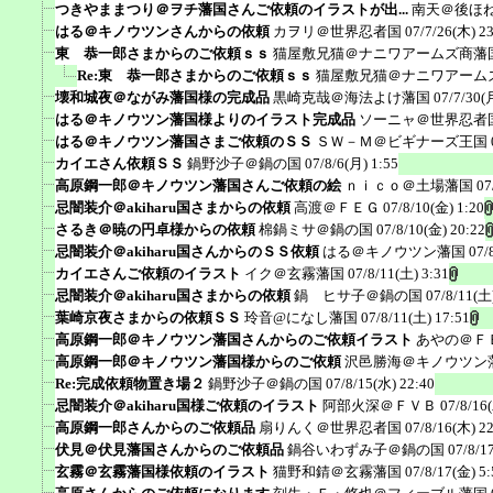
つきやままつり＠ヲチ藩国さんご依頼のイラストが出...
南天＠後ほ
はる＠キノウツンさんからの依頼
カヲリ＠世界忍者国
07/7/26(木) 2
東 恭一郎さまからのご依頼ｓｓ
猫屋敷兄猫＠ナニワアームズ商藩
Re:東 恭一郎さまからのご依頼ｓｓ
猫屋敷兄猫＠ナニワアーム
壊和城夜＠ながみ藩国様の完成品
黒崎克哉＠海法よけ藩国
07/7/30(
はる＠キノウツン藩国様よりのイラスト完成品
ソーニャ＠世界忍者
はる＠キノウツン藩国さまご依頼のＳＳ
ＳＷ－Ｍ＠ビギナーズ王国
カイエさん依頼ＳＳ
鍋野沙子＠鍋の国
07/8/6(月) 1:55
高原鋼一郎＠キノウツン藩国さんご依頼の絵
ｎｉｃｏ＠土場藩国
07
忌闇装介＠akiharu国さまからの依頼
高渡＠ＦＥＧ
07/8/10(金) 1:20
さるき＠暁の円卓様からの依頼
棉鍋ミサ＠鍋の国
07/8/10(金) 20:22
忌闇装介＠akiharu国さんからのＳＳ依頼
はる＠キノウツン藩国
07/
カイエさんご依頼のイラスト
イク＠玄霧藩国
07/8/11(土) 3:31
忌闇装介＠akiharu国さまからの依頼
鍋 ヒサ子＠鍋の国
07/8/11(土
葉崎京夜さまからの依頼ＳＳ
玲音@になし藩国
07/8/11(土) 17:51
高原鋼一郎＠キノウツン藩国さんからのご依頼イラスト
あやの＠Ｆ
高原鋼一郎＠キノウツン藩国様からのご依頼
沢邑勝海＠キノウツン
Re:完成依頼物置き場２
鍋野沙子＠鍋の国
07/8/15(水) 22:40
忌闇装介＠akiharu国様ご依頼のイラスト
阿部火深＠ＦＶＢ
07/8/16
高原鋼一郎さんからのご依頼品
扇りんく＠世界忍者国
07/8/16(木) 2
伏見＠伏見藩国さんからのご依頼品
鍋谷いわずみ子＠鍋の国
07/8/1
玄霧＠玄霧藩国様依頼のイラスト
猫野和錆＠玄霧藩国
07/8/17(金) 5: