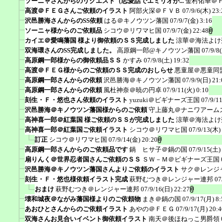
ソーニャさんからのリクエスト（恋愛話でエミリオが...
金村佑華＠
高渡＠ＦＥＧさんご依頼のイラスト
阿部火深＠ＦＶＢ
07/9/6(木) 23:
沢邑勝海さんからのSS依頼
はる＠キノウツン藩国
07/9/7(金) 3:16
ソーニャ様からのご依頼品
シコウ＠リワマヒ国
07/9/7(金) 22:48
カイエ＠愛鳴藩国 様より御依頼のＳＳ完成しました
涼華＠海法よけ
双海環さんのSS完成しました。
高原鋼一郎@キノウツン藩国
07/9/8
高原鋼一郎様からの御依頼品ＳＳ
かすみ
07/9/8(土) 19:32
高渡＠ＦＥＧ様からのご依頼のＳＳ完成のおしらせ
悪童屋＠悪童同
高原鋼一郎さんからの依頼
沢邑勝海＠キノウツン藩国
07/9/9(日) 21:
高原鋼一郎さんからの依頼
風杜神奈＠暁の円卓
07/9/11(火) 0:10
刻生・Ｆ・悠也さん依頼のイラスト
yuzuki＠ビギナーズ王国
07/9/1
沢邑勝海＠キノウツン藩国様からのご依頼
守上藤丸＠ナニワアーム
高神喜一郎＠紅葉国 様ご依頼のＳＳが完成しました
涼華＠海法よけ
高神喜一郎＠紅葉国ご依頼イラスト
シコウ＠リワマヒ国
07/9/13(木)
訂正
シコウ＠リワマヒ国
07/9/14(金) 20:20
高原鋼一郎さんからのご依頼品です
鍋 ヒサ子＠鍋の国
07/9/15(土)
扇りんく＠世界忍者国さんご依頼のＳＳ
ＳＷ－Ｍ＠ビギナーズ王国
沢邑勝海＠キノウツン藩国さんよりご依頼のイラスト
サク＠レンジ
刻生・Ｆ・悠也様依頼イラスト完成
萩野むつき＠レンジャー連邦
07
おまけ
萩野むつき＠レンジャー連邦
07/9/16(日) 22:27
壊和城夜＠ながみ藩国様よりのご依頼物
まき＠鍋の国
07/9/17(月) 8:
あおひとさんからのご依頼イラスト
あやの＠ＦＥＧ
07/9/17(月) 20:4
双海さんお見合いイベント御依頼イラスト
南天＠後ほねっこ男爵領