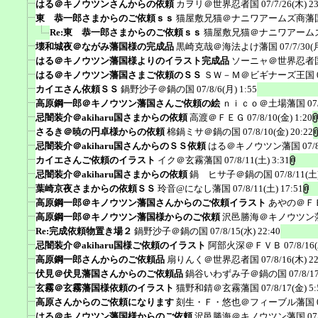
はる＠キノウツンさんからの依頼
カヲリ＠世界忍者国
07/7/26(木) 2
東 恭一郎さまからのご依頼ｓｓ
猫屋敷兄猫＠ナニワアームズ商藩
Re:東 恭一郎さまからのご依頼ｓｓ
猫屋敷兄猫＠ナニワアーム
壊和城夜＠ながみ藩国様の完成品
黒崎克哉＠海法よけ藩国
07/7/30(
はる＠キノウツン藩国様よりのイラスト完成品
ソーニャ＠世界忍者
はる＠キノウツン藩国さまご依頼のＳＳ
ＳＷ－Ｍ＠ビギナーズ王国
カイエさん依頼ＳＳ
鍋野沙子＠鍋の国
07/8/6(月) 1:55
高原鋼一郎＠キノウツン藩国さんご依頼の絵
ｎｉｃｏ＠土場藩国
07
忌闇装介＠akiharu国さまからの依頼
高渡＠ＦＥＧ
07/8/10(金) 1:20
さるき＠暁の円卓様からの依頼
棉鍋ミサ＠鍋の国
07/8/10(金) 20:22
忌闇装介＠akiharu国さんからのＳＳ依頼
はる＠キノウツン藩国
07/
カイエさんご依頼のイラスト
イク＠玄霧藩国
07/8/11(土) 3:31
忌闇装介＠akiharu国さまからの依頼
鍋 ヒサ子＠鍋の国
07/8/11(土
葉崎京夜さまからの依頼ＳＳ
玲音@になし藩国
07/8/11(土) 17:51
高原鋼一郎＠キノウツン藩国さんからのご依頼イラスト
あやの＠Ｆ
高原鋼一郎＠キノウツン藩国様からのご依頼
沢邑勝海＠キノウツン
Re:完成依頼物置き場２
鍋野沙子＠鍋の国
07/8/15(水) 22:40
忌闇装介＠akiharu国様ご依頼のイラスト
阿部火深＠ＦＶＢ
07/8/16
高原鋼一郎さんからのご依頼品
扇りんく＠世界忍者国
07/8/16(木) 2
伏見＠伏見藩国さんからのご依頼品
鍋谷いわずみ子＠鍋の国
07/8/1
玄霧＠玄霧藩国様依頼のイラスト
猫野和錆＠玄霧藩国
07/8/17(金) 5:
高原さんからのご依頼になります
刻生・Ｆ・悠也＠フィーブル藩国
はる＠キノウツン藩国様からのご依頼
沢邑勝海＠キノウツン藩国
07