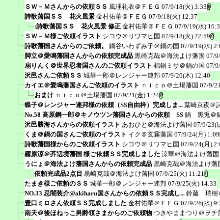
ＳＷ－Ｍさんからの依頼ＳＳ
風理礼衣＠ＦＥＧ
07/9/18(火) 3:33
詩歌藩国ＳＳ 花火風景
金村佑華＠ＦＥＧ
07/9/18(火) 12:37
:詩歌藩国ＳＳ 花火風景 修正
金村佑華＠ＦＥＧ
07/9/19(水) 16:
ＳＷ－Ｍ様ご依頼イラスト
シコウ＠リワマヒ国
07/9/18(火) 22:59
詩歌藩国さんからのご依頼。
鍋谷いわずみ子＠鍋の国
07/9/19(水) 2:
脚立＠愛鳴藩国さんからの依頼完成品
黒崎克哉＠海法よけ藩国
07/9
扇りんく＠世界忍者国さんのご依頼イラスト
棉鍋ミサ＠鍋の国
07/9
沢邑さんご依頼ＳＳ
城華一郎＠レンジャー連邦
07/9/20(木) 12:40
カイエ＠愛鳴藩国さんご依頼のイラスト
ｎｉｃｏ＠土場藩国
07/9/2
おまけ
ｎｉｃｏ＠土場藩国
07/9/21(金) 1:24
蝶子＠レンジャー連邦様の依頼（SS自由枠）完成しま...
葉崎京夜＠
No.58 高原鋼一郎＠キノウツン藩国さんからの依頼 SS
鍋 黒兎＠
沢邑勝海さんからの依頼イラスト
あおひと＠海法よけ藩国
07/9/23(
くま＠鍋の国さんご依頼のイラスト
イク＠玄霧藩国
07/9/24(月) 1:09
詩歌藩国様からのご依頼イラスト
シコウ＠リワマヒ国
07/9/24(月) 2:
霧原涼＠芥辺境藩国 様ご依頼ＳＳ完成しました
涼華＠海法よけ藩国
うにょ＠海法よけ藩国さんからの依頼完成品
黒崎克哉＠海法よけ藩
依頼完成品2点目
黒崎克哉＠海法よけ藩国
07/9/25(火) 11:21
たまき様ご依頼のＳＳ
城華一郎＠レンジャー連邦
07/9/25(火) 14:33
NO.33 忌闇装介@akiharu国さんからの依頼ＳＳ完成し...
鈴藤 瑞樹
豊口ミロさん依頼ＳＳ完成しました
金村佑華＠ＦＥＧ
07/9/26(水) 9:
南天＠後ほねっこ男爵領さまからのご依頼物
つきやままつり＠ヲチ