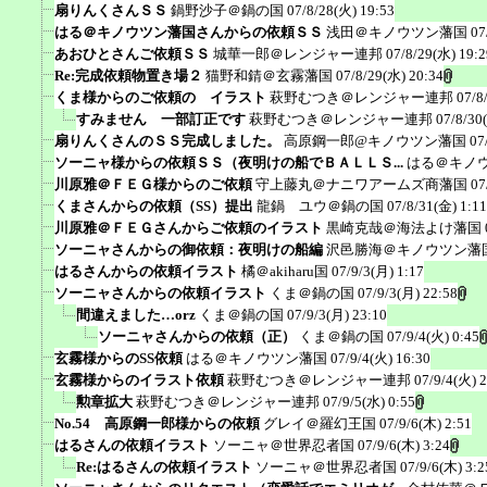
扇りんくさんＳＳ
鍋野沙子＠鍋の国
07/8/28(火) 19:53
はる＠キノウツン藩国さんからの依頼ＳＳ
浅田＠キノウツン藩国
07
あおひとさんご依頼ＳＳ
城華一郎＠レンジャー連邦
07/8/29(水) 19:2
Re:完成依頼物置き場２
猫野和錆＠玄霧藩国
07/8/29(水) 20:34
くま様からのご依頼の イラスト
萩野むつき＠レンジャー連邦
07/8
すみません 一部訂正です
萩野むつき＠レンジャー連邦
07/8/30
扇りんくさんのＳＳ完成しました。
高原鋼一郎@キノウツン藩国
07
ソーニャ様からの依頼ＳＳ（夜明けの船でＢＡＬＬＳ...
はる＠キノ
川原雅＠ＦＥＧ様からのご依頼
守上藤丸＠ナニワアームズ商藩国
07
くまさんからの依頼（SS）提出
龍鍋 ユウ＠鍋の国
07/8/31(金) 1:11
川原雅＠ＦＥＧさんからご依頼のイラスト
黒崎克哉＠海法よけ藩国
ソーニャさんからの御依頼：夜明けの船編
沢邑勝海＠キノウツン藩
はるさんからの依頼イラスト
橘＠akiharu国
07/9/3(月) 1:17
ソーニャさんからの依頼イラスト
くま＠鍋の国
07/9/3(月) 22:58
間違えました…orz
くま＠鍋の国
07/9/3(月) 23:10
ソーニャさんからの依頼（正）
くま＠鍋の国
07/9/4(火) 0:45
玄霧様からのSS依頼
はる＠キノウツン藩国
07/9/4(火) 16:30
玄霧様からのイラスト依頼
萩野むつき＠レンジャー連邦
07/9/4(火) 
勲章拡大
萩野むつき＠レンジャー連邦
07/9/5(水) 0:55
No.54 高原鋼一郎様からの依頼
グレイ＠羅幻王国
07/9/6(木) 2:51
はるさんの依頼イラスト
ソーニャ＠世界忍者国
07/9/6(木) 3:24
Re:はるさんの依頼イラスト
ソーニャ＠世界忍者国
07/9/6(木) 3:2