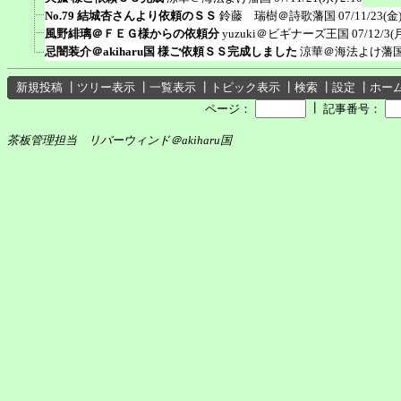
No.79 結城杏さんより依頼のＳＳ
鈴藤 瑞樹＠詩歌藩国
07/11/23(金)
風野緋璃＠ＦＥＧ様からの依頼分
yuzuki＠ビギナーズ王国
07/12/3(
忌闇装介＠akiharu国 様ご依頼ＳＳ完成しました
涼華＠海法よけ藩
新規投稿
┃
ツリー表示
┃
一覧表示
┃
トピック表示
┃
検索
┃
設定
┃
ホー
┃
ページ：
記事番号：
茶板管理担当 リバーウィンド＠akiharu国