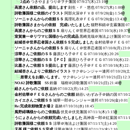
2点め
つきやままつり＠ヲチ藩国
07/9/27(木) 23:19
高渡さん依頼の品、提出します
刻生・Ｆ・悠也
07/9/27(木) 1:00
詩歌藩国様ご依頼のイラスト
阿部火深＠ＦＶＢ
07/9/28(金) 1:54
ソーニャさんからの依頼ＳＳ
風理礼衣＠ＦＥＧ
07/9/28(金) 13:43
詩歌藩国さまからの依頼 完成いたしました
猫野和錆＠玄霧藩国
07
高渡さんからのご依頼ＳＳ
扇りんく＠世界忍者国
07/10/3(水) 19:37
室賀兼一＠リワマヒ国様からの完成品
黒崎克哉＠海法よけ藩国
07/1
結城杏＠世界忍者国さん依頼ＳＳ完成しました
金村佑華＠ＦＥＧ
07
ソーニャさんからの依頼ＳＳ
扇りんく＠世界忍者国
07/10/8(月) 23:0
涼華さんご依頼のＳＳ
藤原ひろ子＠ＦＥＧ
07/10/10(水) 20:26
涼華さんご依頼のＳＳ【ＰＣ】
藤原ひろ子＠ＦＥＧ
07/10/10(水) 22
比嘉さんご依頼ＳＳ提出します
藤原ひろ子＠ＦＥＧ
07/10/18(木) 22
結城杏さんよりご依頼のイラスト
サク＠レンジャー連邦
07/10/20(土
差替えをお願いします。
サク＠レンジャー連邦
07/10/21(日) 12:
NO.62 詩歌藩国 SS
鈴藤 瑞樹＠詩歌藩国
07/10/21(日) 21:40
経さんからのご依頼
嘉納
07/10/22(月) 14:25
金村佑華＠ＦＥＧさんからのご依頼
鍋谷いわずみ子＠鍋の国
07/10/
カイエさんご依頼ＳＳ
城華一郎＠レンジャー連邦
07/10/26(金) 0:01
Re:完成依頼物置き場２
嘉納
07/10/31(水) 18:45
風野緋璃様からのご依頼品
伏見＠伏見藩国
07/11/1(木) 5:15
うにょさんからの依頼完成いたしました
高神喜一郎＠紅葉国
07/11/
詩歌藩国様ご依頼ＳＳ
涼華＠海法よけ藩国
07/11/17(土) 4:20
天孤 様ご依頼ＳＳ完成
涼華＠海法よけ藩国
07/11/21(水) 2:10