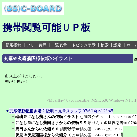
携帯閲覧可能ＵＰ板
新規投稿
┃
ツリー表示
┃
一覧表示
┃
トピック表示
┃
検索
┃
設定
┃
ホー
玄霧＠玄霧藩国様依頼のイラスト
出来上がりました～。
樽が！樽が！
<Mozilla/4.0 (compatible; MSIE 6.0; Windows NT 5.1
▼
完成依頼物置き場２
阪明日見＠スタッフ
07/6/14(木) 23:45
瑠璃＠になし藩さんの依頼イラスト
忌闇装介＠ａｋｉｈａｒｕ国
07
になし＠になし藩国さまからの依頼ＳＳ
扇りんく＠世界忍者国
07/6
浅田さんからの依頼ＳＳ
鍋野沙子＠鍋の国
07/6/27(水) 16:17
伏見＠伏見藩国様から依頼分
くま＠鍋の国
07/6/28(木) 2:18