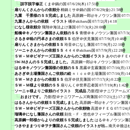
誤字脱字修正
くま＠鍋の国
07/6/28(木) 17:51
扇りんくさんからの依頼分
棉鍋ミサ＠鍋の国
07/6/29(金) 21:58
九重 千景様のＳＳ完成しました
高原鋼一郎@キノウツン藩国
07/7
九重さんからの依頼 イラスト
橘＠akiharu国
07/7/2(月) 4:18
になし様依頼分
飛翔＠海法よけ藩国
07/7/3(火) 20:08
船橋＠キノウツン藩国さん依頼のＳＳ
青狸＠キノウツン藩国
07/7/3
さるき＠暁の円卓さまの依頼ＳＳ
伯牙＠伏見藩国
07/7/9(月) 0:46
扇りんくさまからの依頼ＳＳ
玲音＠になし藩国
07/7/9(月) 22:10
ソーニャさんからの依頼ＳＳ
４４４＠akiharu国
07/7/9(月) 22:28
ＳＷ－Ｍ＠ビギナーズ王国さんからのご依頼イラスト
あやの＠ＦＥ
SW-MさんのＳＳ完成しました。
高原鋼一郎@キノウツン藩国
07/7/
はる＠キノウツン藩国様の依頼のＳＳ
黒霧＠玄霧藩国
07/7/16(月) 1
あさぎ＠土場藩国さんご依頼の絵
ｎｉｃｏ＠土場藩国
07/7/16(月) 1
ＳＷ－Ｍさまからの依頼ＳＳ
伯牙＠伏見藩国
07/7/17(火) 0:22
ＳＷ－Ｍ様より依頼のＳＳ
扇りんく＠世界忍者国
07/7/19(木) 1:42
ソーニャ様よりご依頼のイラスト 完成品
乃亜I型＠ナニワアーム
おまけです。
乃亜I型＠ナニワアームズ商藩国
07/7/21(土) 17:27
はるさんからの依頼ＳＳ完成しました
高原鋼一郎@キノウツン藩国
ＳＷ－Ｍ＠ビギナーズ王国さんからの依頼物
高渡＠ＦＥＧ
07/7/24(
瑠璃＠になし藩国さんの依頼
刻生・Ｆ・悠也＠フィーブル藩国
07/7
高原鋼一郎様からよりの依頼ＳＳ完成しました
はる＠キノウツン藩
つきやままつり＠ヲチ藩国さんご依頼のイラストが出...
南天＠後ほ