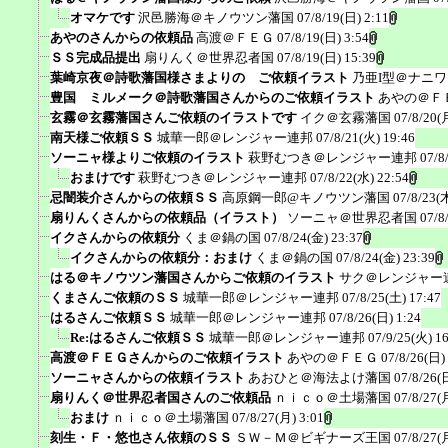
オマケです
沢邑勝海＠キノウツン藩国
07/8/19(日) 2:11
あやのさんからの依頼品
高渡＠ＦＥＧ
07/8/19(日) 3:54
ＳＳ完成品提出
扇りんく＠世界忍者国
07/8/19(日) 15:39
葉崎京夜＠詩歌藩国様さまよりの ご依頼イラスト
乃亜I型＠ナニ
豊国 ミルメーク＠詩歌藩国さんからのご依頼イラスト
あやの＠Ｆ
玄霧＠玄霧藩国さんご依頼のイラストです
イク＠玄霧藩国
07/8/20(
南天様ご依頼ＳＳ
城華一郎＠レンジャー連邦
07/8/21(火) 19:46
ソーニャ様よりご依頼のイラスト
萩野むつき＠レンジャー連邦
07/8
おまけです
萩野むつき＠レンジャー連邦
07/8/22(水) 22:54
忌闇装介さんからの依頼ＳＳ
高原鋼一郎@キノウツン藩国
07/8/23(
扇りんくさんからの依頼品（イラスト）
ソーニャ＠世界忍者国
07/8
イクさんからの依頼分
くま＠鍋の国
07/8/24(金) 23:37
イクさんからの依頼分：おまけ
くま＠鍋の国
07/8/24(金) 23:39
はる＠キノウツン藩国さんからご依頼のイラスト
サク＠レンジャー
くまさんご依頼のＳＳ
城華一郎＠レンジャー連邦
07/8/25(土) 17:47
はるさんご依頼ＳＳ
城華一郎＠レンジャー連邦
07/8/26(日) 1:24
Re:はるさんご依頼ＳＳ
城華一郎＠レンジャー連邦
07/9/25(火) 1
高渡＠ＦＥＧさんからのご依頼イラスト
あやの＠ＦＥＧ
07/8/26(日)
ソーニャさんからの依頼イラスト
あおひと＠海法よけ藩国
07/8/26(
扇りんく＠世界忍者国さんのご依頼品
ｎｉｃｏ＠土場藩国
07/8/27(
おまけ
ｎｉｃｏ＠土場藩国
07/8/27(月) 3:01
刻生・Ｆ・悠也さん依頼のＳＳ
ＳＷ－Ｍ＠ビギナーズ王国
07/8/27(