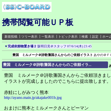
携帯閲覧可能ＵＰ板
新規投稿
┃
ツリー表示
┃
一覧表示
┃
トピック表示
┃
検索
┃
設定
┃
ホー
▼
完成依頼物置き場２
阪明日見＠スタッフ
07/6/14(木) 23:45
豊国 ミルメーク＠詩歌藩国さんからのご依頼イラスト
あやの＠Ｆ
豊国 ミルメーク＠詩歌藩国さんからのご依頼イラ...
豊国 ミルメーク＠詩歌藩国さんからご依頼頂きまし
イラストが完成しましたのでこちらに提出致します。
赤鮭にしがみつく熊本
http://ayano.main.jp/akajake001b.jpg
おまけに熊本とミルメークさんとピーマン