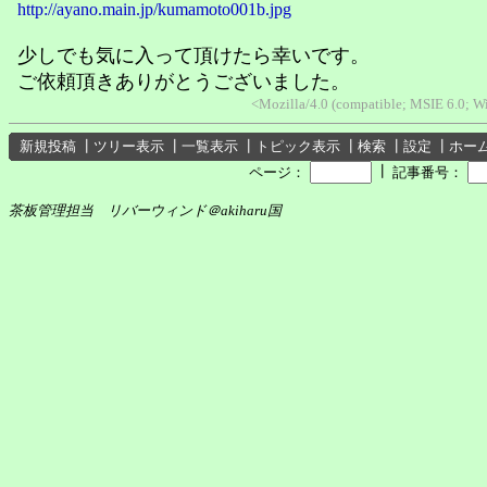
http://ayano.main.jp/kumamoto001b.jpg
少しでも気に入って頂けたら幸いです。
ご依頼頂きありがとうございました。
<Mozilla/4.0 (compatible; MSIE 6.0; 
新規投稿
┃
ツリー表示
┃
一覧表示
┃
トピック表示
┃
検索
┃
設定
┃
ホー
┃
ページ：
記事番号：
茶板管理担当 リバーウィンド＠akiharu国