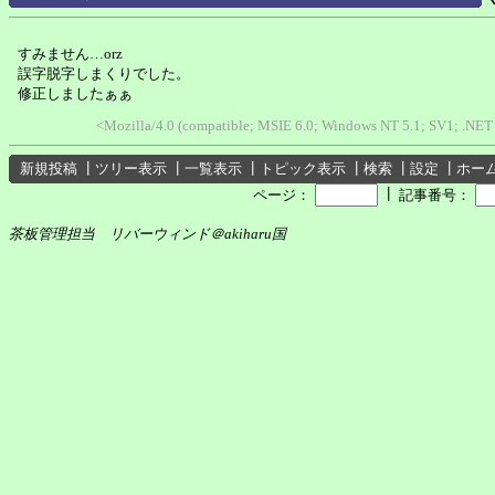
すみません…orz
誤字脱字しまくりでした。
修正しましたぁぁ
<Mozilla/4.0 (compatible; MSIE 6.0; Windows NT 5.1; SV1; .NET
新規投稿
┃
ツリー表示
┃
一覧表示
┃
トピック表示
┃
検索
┃
設定
┃
ホー
┃
ページ：
記事番号：
茶板管理担当 リバーウィンド＠akiharu国