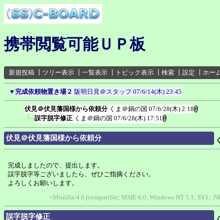
携帯閲覧可能ＵＰ板
新規投稿
┃
ツリー表示
┃
一覧表示
┃
トピック表示
┃
検索
┃
設定
┃
ホー
▼
完成依頼物置き場２
阪明日見＠スタッフ
07/6/14(木) 23:45
伏見＠伏見藩国様から依頼分
くま＠鍋の国
07/6/28(木) 2:18
誤字脱字修正
くま＠鍋の国
07/6/28(木) 17:51
伏見＠伏見藩国様から依頼分
完成しましたので、提出します。
誤字脱字等ございましたら、ぜひご指摘ください。
よろしくお願いします。
<Mozilla/4.0 (compatible; MSIE 6.0; Windows NT 5.1; SV1; .N
誤字脱字修正