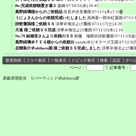
Re:完成依頼物置き場２
嘉納
07/10/31(水) 18:45
風野緋璃様からのご依頼品
伏見＠伏見藩国
07/11/1(木) 5:15
うにょさんからの依頼完成いたしました
高神喜一郎＠紅葉国
07/11/
詩歌藩国様ご依頼ＳＳ
涼華＠海法よけ藩国
07/11/17(土) 4:20
天孤 様ご依頼ＳＳ完成
涼華＠海法よけ藩国
07/11/21(水) 2:10
No.79 結城杏さんより依頼のＳＳ
鈴藤 瑞樹＠詩歌藩国
07/11/23(金)
風野緋璃＠ＦＥＧ様からの依頼分
yuzuki＠ビギナーズ王国
07/12/3(
忌闇装介＠akiharu国 様ご依頼ＳＳ完成しました
涼華＠海法よけ藩
新規投稿
┃
ツリー表示
┃
一覧表示
┃
トピック表示
┃
検索
┃
設定
┃
ホー
┃
ページ：
記事番号：
茶板管理担当 リバーウィンド＠akiharu国