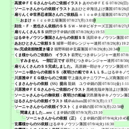
高渡＠ＦＥＧさんからのご依頼イラスト
あやの＠ＦＥＧ
07/8/26(日)
ソーニャさんからの依頼イラスト
あおひと＠海法よけ藩国
07/8/26(
扇りんく＠世界忍者国さんのご依頼品
ｎｉｃｏ＠土場藩国
07/8/27(
おまけ
ｎｉｃｏ＠土場藩国
07/8/27(月) 3:01
刻生・Ｆ・悠也さん依頼のＳＳ
ＳＷ－Ｍ＠ビギナーズ王国
07/8/27(
扇りんくさんＳＳ
鍋野沙子＠鍋の国
07/8/28(火) 19:53
はる＠キノウツン藩国さんからの依頼ＳＳ
浅田＠キノウツン藩国
07
あおひとさんご依頼ＳＳ
城華一郎＠レンジャー連邦
07/8/29(水) 19:2
Re:完成依頼物置き場２
猫野和錆＠玄霧藩国
07/8/29(水) 20:34
くま様からのご依頼の イラスト
萩野むつき＠レンジャー連邦
07/8
すみません 一部訂正です
萩野むつき＠レンジャー連邦
07/8/30
扇りんくさんのＳＳ完成しました。
高原鋼一郎@キノウツン藩国
07
ソーニャ様からの依頼ＳＳ（夜明けの船でＢＡＬＬＳ...
はる＠キノ
川原雅＠ＦＥＧ様からのご依頼
守上藤丸＠ナニワアームズ商藩国
07
くまさんからの依頼（SS）提出
龍鍋 ユウ＠鍋の国
07/8/31(金) 1:11
川原雅＠ＦＥＧさんからご依頼のイラスト
黒崎克哉＠海法よけ藩国
ソーニャさんからの御依頼：夜明けの船編
沢邑勝海＠キノウツン藩
はるさんからの依頼イラスト
橘＠akiharu国
07/9/3(月) 1:17
ソーニャさんからの依頼イラスト
くま＠鍋の国
07/9/3(月) 22:58
間違えました…orz
くま＠鍋の国
07/9/3(月) 23:10
ソーニャさんからの依頼（正）
くま＠鍋の国
07/9/4(火) 0:45
玄霧様からのSS依頼
はる＠キノウツン藩国
07/9/4(火) 16:30