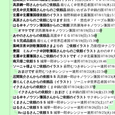
高原鋼一郎さんからのご依頼品
扇りんく＠世界忍者国
07/8/16(木) 2
伏見＠伏見藩国さんからのご依頼品
鍋谷いわずみ子＠鍋の国
07/8/1
玄霧＠玄霧藩国様依頼のイラスト
猫野和錆＠玄霧藩国
07/8/17(金) 5:
高原さんからのご依頼になります
刻生・Ｆ・悠也＠フィーブル藩国
はる＠キノウツン藩国様からのご依頼
沢邑勝海＠キノウツン藩国
07
オマケです
沢邑勝海＠キノウツン藩国
07/8/19(日) 2:11
あやのさんからの依頼品
高渡＠ＦＥＧ
07/8/19(日) 3:54
ＳＳ完成品提出
扇りんく＠世界忍者国
07/8/19(日) 15:39
葉崎京夜＠詩歌藩国様さまよりの ご依頼イラスト
乃亜I型＠ナニ
豊国 ミルメーク＠詩歌藩国さんからのご依頼イラスト
あやの＠Ｆ
玄霧＠玄霧藩国さんご依頼のイラストです
イク＠玄霧藩国
07/8/20(
南天様ご依頼ＳＳ
城華一郎＠レンジャー連邦
07/8/21(火) 19:46
ソーニャ様よりご依頼のイラスト
萩野むつき＠レンジャー連邦
07/8
おまけです
萩野むつき＠レンジャー連邦
07/8/22(水) 22:54
忌闇装介さんからの依頼ＳＳ
高原鋼一郎@キノウツン藩国
07/8/23(
扇りんくさんからの依頼品（イラスト）
ソーニャ＠世界忍者国
07/8
イクさんからの依頼分
くま＠鍋の国
07/8/24(金) 23:37
イクさんからの依頼分：おまけ
くま＠鍋の国
07/8/24(金) 23:39
はる＠キノウツン藩国さんからご依頼のイラスト
サク＠レンジャー
くまさんご依頼のＳＳ
城華一郎＠レンジャー連邦
07/8/25(土) 17:47
はるさんご依頼ＳＳ
城華一郎＠レンジャー連邦
07/8/26(日) 1:24
Re:はるさんご依頼ＳＳ
城華一郎＠レンジャー連邦
07/9/25(火) 1