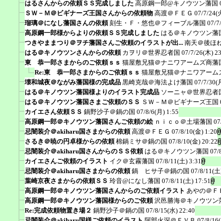
はるさんからの依頼ＳＳ完成しました
高原鋼一郎@キノウツン藩国
ＳＷ－Ｍ＠ビギナーズ王国さんからの依頼物
高渡＠ＦＥＧ
07/7/24(
瑠璃＠になし藩国さんの依頼
刻生・Ｆ・悠也＠フィーブル藩国
07/7
高原鋼一郎様からよりの依頼ＳＳ完成しました
はる＠キノウツン藩
つきやままつり＠ヲチ藩国さんご依頼のイラストが出...
南天＠後ほ
はる＠キノウツンさんからの依頼
カヲリ＠世界忍者国
07/7/26(木) 2
東 恭一郎さまからのご依頼ｓｓ
猫屋敷兄猫＠ナニワアームズ商藩
Re:東 恭一郎さまからのご依頼ｓｓ
猫屋敷兄猫＠ナニワアーム
壊和城夜＠ながみ藩国様の完成品
黒崎克哉＠海法よけ藩国
07/7/30(
はる＠キノウツン藩国様よりのイラスト完成品
ソーニャ＠世界忍者
はる＠キノウツン藩国さまご依頼のＳＳ
ＳＷ－Ｍ＠ビギナーズ王国
カイエさん依頼ＳＳ
鍋野沙子＠鍋の国
07/8/6(月) 1:55
高原鋼一郎＠キノウツン藩国さんご依頼の絵
ｎｉｃｏ＠土場藩国
07
忌闇装介＠akiharu国さまからの依頼
高渡＠ＦＥＧ
07/8/10(金) 1:20
さるき＠暁の円卓様からの依頼
棉鍋ミサ＠鍋の国
07/8/10(金) 20:22
忌闇装介＠akiharu国さんからのＳＳ依頼
はる＠キノウツン藩国
07/
カイエさんご依頼のイラスト
イク＠玄霧藩国
07/8/11(土) 3:31
忌闇装介＠akiharu国さまからの依頼
鍋 ヒサ子＠鍋の国
07/8/11(土
葉崎京夜さまからの依頼ＳＳ
玲音@になし藩国
07/8/11(土) 17:51
高原鋼一郎＠キノウツン藩国さんからのご依頼イラスト
あやの＠Ｆ
高原鋼一郎＠キノウツン藩国様からのご依頼
沢邑勝海＠キノウツン
Re:完成依頼物置き場２
鍋野沙子＠鍋の国
07/8/15(水) 22:40
忌闇装介＠akiharu国様ご依頼のイラスト
阿部火深＠ＦＶＢ
07/8/16