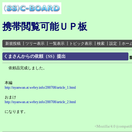
携帯閲覧可能ＵＰ板
新規投稿
┃
ツリー表示
┃
一覧表示
┃
トピック表示
┃
検索
┃
設定
┃
ホー
くまさんからの依頼（SS）提出
依頼品完成しました。
本編
http://nyanwan.at.webry.info/200708/article_1.html
おまけ
http://nyanwan.at.webry.info/200708/article_2.html
になります。
<Mozilla/4.0 (compati