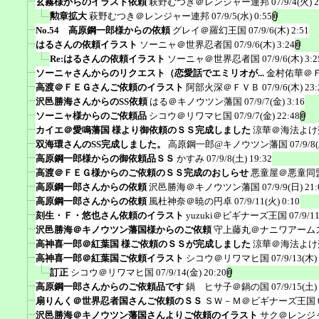
玄霧様からのイラスト依頼
萩野むつき＠レンジャー連邦
07/9/4(火) 
勲章拡大
萩野むつき＠レンジャー連邦
07/9/5(水) 0:55
No.54 高原鋼一郎様からの依頼
グレイ＠羅幻王国
07/9/6(木) 2:51
はるさんの依頼イラスト
ソーニャ＠世界忍者国
07/9/6(木) 3:24
Re:はるさんの依頼イラスト
ソーニャ＠世界忍者国
07/9/6(木) 3:2
ソーニャさんからのリクエスト（恋愛話でエミリオが...
金村佑華＠
高渡＠ＦＥＧさんご依頼のイラスト
阿部火深＠ＦＶＢ
07/9/6(木) 23:
沢邑勝海さんからのSS依頼
はる＠キノウツン藩国
07/9/7(金) 3:16
ソーニャ様からのご依頼品
シコウ＠リワマヒ国
07/9/7(金) 22:48
カイエ＠愛鳴藩国 様より御依頼のＳＳ完成しました
涼華＠海法よけ
双海環さんのSS完成しました。
高原鋼一郎@キノウツン藩国
07/9/8
高原鋼一郎様からの御依頼品ＳＳ
かすみ
07/9/8(土) 19:32
高渡＠ＦＥＧ様からのご依頼のＳＳ完成のおしらせ
悪童屋＠悪童同
高原鋼一郎さんからの依頼
沢邑勝海＠キノウツン藩国
07/9/9(日) 21:
高原鋼一郎さんからの依頼
風杜神奈＠暁の円卓
07/9/11(火) 0:10
刻生・Ｆ・悠也さん依頼のイラスト
yuzuki＠ビギナーズ王国
07/9/1
沢邑勝海＠キノウツン藩国様からのご依頼
守上藤丸＠ナニワアーム
高神喜一郎＠紅葉国 様ご依頼のＳＳが完成しました
涼華＠海法よけ
高神喜一郎＠紅葉国ご依頼イラスト
シコウ＠リワマヒ国
07/9/13(木)
訂正
シコウ＠リワマヒ国
07/9/14(金) 20:20
高原鋼一郎さんからのご依頼品です
鍋 ヒサ子＠鍋の国
07/9/15(土)
扇りんく＠世界忍者国さんご依頼のＳＳ
ＳＷ－Ｍ＠ビギナーズ王国
沢邑勝海＠キノウツン藩国さんよりご依頼のイラスト
サク＠レンジ