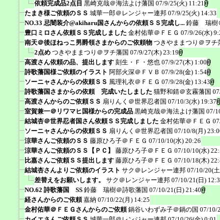
依頼完成品2点目
黒崎克哉＠海法よけ藩国
07/9/25(火) 11:21
たまき様ご依頼のＳＳ
城華一郎＠レンジャー連邦
07/9/25(火) 14:33
NO.33 忌闇装介@akiharu国さんからの依頼ＳＳ完成し...
鈴藤 瑞樹
豊口ミロさん依頼ＳＳ完成しました
金村佑華＠ＦＥＧ
07/9/26(水) 9:
南天＠後ほねっこ男爵領さまからのご依頼物
つきやままつり＠ヲチ
2点め
つきやままつり＠ヲチ藩国
07/9/27(木) 23:19
高渡さん依頼の品、提出します
刻生・Ｆ・悠也
07/9/27(木) 1:00
詩歌藩国様ご依頼のイラスト
阿部火深＠ＦＶＢ
07/9/28(金) 1:54
ソーニャさんからの依頼ＳＳ
風理礼衣＠ＦＥＧ
07/9/28(金) 13:43
詩歌藩国さまからの依頼 完成いたしました
猫野和錆＠玄霧藩国
07
高渡さんからのご依頼ＳＳ
扇りんく＠世界忍者国
07/10/3(水) 19:37
室賀兼一＠リワマヒ国様からの完成品
黒崎克哉＠海法よけ藩国
07/1
結城杏＠世界忍者国さん依頼ＳＳ完成しました
金村佑華＠ＦＥＧ
07
ソーニャさんからの依頼ＳＳ
扇りんく＠世界忍者国
07/10/8(月) 23:0
涼華さんご依頼のＳＳ
藤原ひろ子＠ＦＥＧ
07/10/10(水) 20:26
涼華さんご依頼のＳＳ【ＰＣ】
藤原ひろ子＠ＦＥＧ
07/10/10(水) 22
比嘉さんご依頼ＳＳ提出します
藤原ひろ子＠ＦＥＧ
07/10/18(木) 22
結城杏さんよりご依頼のイラスト
サク＠レンジャー連邦
07/10/20(土
差替えをお願いします。
サク＠レンジャー連邦
07/10/21(日) 12:
NO.62 詩歌藩国 SS
鈴藤 瑞樹＠詩歌藩国
07/10/21(日) 21:40
経さんからのご依頼
嘉納
07/10/22(月) 14:25
金村佑華＠ＦＥＧさんからのご依頼
鍋谷いわずみ子＠鍋の国
07/10/
カイエさんご依頼ＳＳ
城華一郎＠レンジャー連邦
07/10/26(金) 0:01