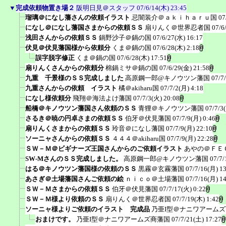
▼
完成依頼物置き場２
阪明日見＠スタッフ
07/6/14(木) 23:45
瑠璃＠になし藩さんの依頼イラスト
忌闇装介＠ａｋｉｈａｒｕ国
07
になし＠になし藩国さまからの依頼ＳＳ
扇りんく＠世界忍者国
07/6
浅田さんからの依頼ＳＳ
鍋野沙子＠鍋の国
07/6/27(水) 16:17
伏見＠伏見藩国様から依頼分
くま＠鍋の国
07/6/28(木) 2:18
誤字脱字修正
くま＠鍋の国
07/6/28(木) 17:51
扇りんくさんからの依頼分
棉鍋ミサ＠鍋の国
07/6/29(金) 21:58
九重 千景様のＳＳ完成しました
高原鋼一郎@キノウツン藩国
07/7
九重さんからの依頼 イラスト
橘＠akiharu国
07/7/2(月) 4:18
になし様依頼分
飛翔＠海法よけ藩国
07/7/3(火) 20:08
船橋＠キノウツン藩国さん依頼のＳＳ
青狸＠キノウツン藩国
07/7/3
さるき＠暁の円卓さまの依頼ＳＳ
伯牙＠伏見藩国
07/7/9(月) 0:46
扇りんくさまからの依頼ＳＳ
玲音＠になし藩国
07/7/9(月) 22:10
ソーニャさんからの依頼ＳＳ
４４４＠akiharu国
07/7/9(月) 22:28
ＳＷ－Ｍ＠ビギナーズ王国さんからのご依頼イラスト
あやの＠ＦＥ
SW-MさんのＳＳ完成しました。
高原鋼一郎@キノウツン藩国
07/7/
はる＠キノウツン藩国様の依頼のＳＳ
黒霧＠玄霧藩国
07/7/16(月) 1
あさぎ＠土場藩国さんご依頼の絵
ｎｉｃｏ＠土場藩国
07/7/16(月) 1
ＳＷ－Ｍさまからの依頼ＳＳ
伯牙＠伏見藩国
07/7/17(火) 0:22
ＳＷ－Ｍ様より依頼のＳＳ
扇りんく＠世界忍者国
07/7/19(木) 1:42
ソーニャ様よりご依頼のイラスト 完成品
乃亜I型＠ナニワアーム
おまけです。
乃亜I型＠ナニワアームズ商藩国
07/7/21(土) 17:27