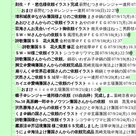
刻生・Ｆ・悠也様依頼イラスト完成
萩野むつき＠レンジャー連邦
07
おまけ
萩野むつき＠レンジャー連邦
07/9/16(日) 22:27
壊和城夜＠ながみ藩国様よりのご依頼物
まき＠鍋の国
07/9/17(月) 8:
あおひとさんからのご依頼イラスト
あやの＠ＦＥＧ
07/9/17(月) 20:4
双海さんお見合いイベント御依頼イラスト
南天＠後ほねっこ男爵領
ＳＷ－Ｍさんからの依頼ＳＳ
風理礼衣＠ＦＥＧ
07/9/18(火) 3:33
詩歌藩国ＳＳ 花火風景
金村佑華＠ＦＥＧ
07/9/18(火) 12:37
:詩歌藩国ＳＳ 花火風景 修正
金村佑華＠ＦＥＧ
07/9/19(水) 16:
ＳＷ－Ｍ様ご依頼イラスト
シコウ＠リワマヒ国
07/9/18(火) 22:59
詩歌藩国さんからのご依頼。
鍋谷いわずみ子＠鍋の国
07/9/19(水) 2:
脚立＠愛鳴藩国さんからの依頼完成品
黒崎克哉＠海法よけ藩国
07/9
扇りんく＠世界忍者国さんのご依頼イラスト
棉鍋ミサ＠鍋の国
07/9
沢邑さんご依頼ＳＳ
城華一郎＠レンジャー連邦
07/9/20(木) 12:40
カイエ＠愛鳴藩国さんご依頼のイラスト
ｎｉｃｏ＠土場藩国
07/9/2
おまけ
ｎｉｃｏ＠土場藩国
07/9/21(金) 1:24
蝶子＠レンジャー連邦様の依頼（SS自由枠）完成しま...
葉崎京夜＠
No.58 高原鋼一郎＠キノウツン藩国さんからの依頼 SS
鍋 黒兎＠
沢邑勝海さんからの依頼イラスト
あおひと＠海法よけ藩国
07/9/23(
くま＠鍋の国さんご依頼のイラスト
イク＠玄霧藩国
07/9/24(月) 1:09
詩歌藩国様からのご依頼イラスト
シコウ＠リワマヒ国
07/9/24(月) 2:
霧原涼＠芥辺境藩国 様ご依頼ＳＳ完成しました
涼華＠海法よけ藩国
うにょ＠海法よけ藩国さんからの依頼完成品
黒崎克哉＠海法よけ藩