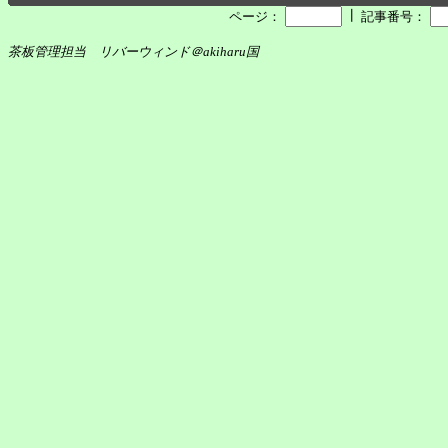
┃
ページ：
記事番号：
茶板管理担当 リバーウィンド＠akiharu国