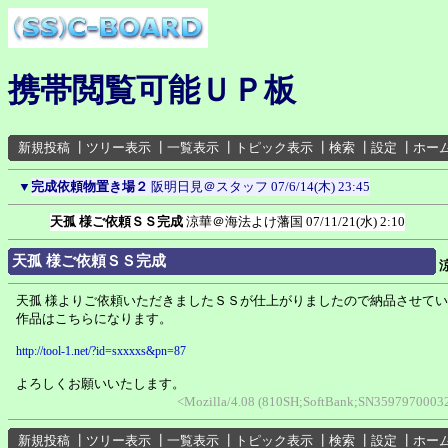
携帯閲覧可能ＵＰ板
新規投稿
┃
ツリー表示
┃
一覧表示
┃
トピック表示
┃
検索
┃
設定
┃
ホー
▼
完成依頼物置き場２
阪明日見＠スタッフ
07/6/14(木) 23:45
天孤 様ご依頼ＳＳ完成
涼華＠海法よけ藩国
07/11/21(水) 2:10
天孤 様ご依頼ＳＳ完成
天孤 様よりご依頼いただきましたＳＳが仕上がりましたので納品させて
作品はこちらになります。
http://tool-1.net/?id=sxxxxs&pn=87
よろしくお願いいたします。
<Mozilla/4.08 (810SH;SoftBank;SN359797000323
新規投稿
┃
ツリー表示
┃
一覧表示
┃
トピック表示
┃
検索
┃
設定
┃
ホー