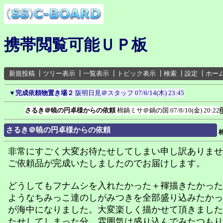
携帯閲覧可能ＵＰ板
新規投稿
┃
ツリー表示
┃
一覧表示
┃
トピック表示
┃
検索
┃
設定
┃
ホー
▼
完成依頼物置き場２
阪明日見＠スタッフ
07/6/14(木) 23:45
さるき＠暁の円卓様からの依頼
棉鍋ミサ＠鍋の国
07/8/10(金) 20:22
さるき＠暁の円卓様からの依頼
非常にすごく大変お待たせしてしまい申し訳ありませ
ご依頼品が完成いたしましたのでお届けします。
どうしてもフナムシを入れたかった＋褌描きたかった
ようなちみっこ達のしがみつきを全部盛り込みたかっ
が海中になりました。大変楽しく描かせて頂きました
たせしてしまった分、雰囲気は盛り込んでみたつもり