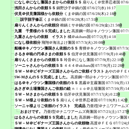
になし＠になし藩国さまからの依頼ＳＳ
扇りんく＠世界忍者国
07/6
浅田さんからの依頼ＳＳ
鍋野沙子＠鍋の国
07/6/27(水) 16:17
伏見＠伏見藩国様から依頼分
くま＠鍋の国
07/6/28(木) 2:18
誤字脱字修正
くま＠鍋の国
07/6/28(木) 17:51
扇りんくさんからの依頼分
棉鍋ミサ＠鍋の国
07/6/29(金) 21:58
九重 千景様のＳＳ完成しました
高原鋼一郎@キノウツン藩国
07/7
九重さんからの依頼 イラスト
橘＠akiharu国
07/7/2(月) 4:18
になし様依頼分
飛翔＠海法よけ藩国
07/7/3(火) 20:08
船橋＠キノウツン藩国さん依頼のＳＳ
青狸＠キノウツン藩国
07/7/3
さるき＠暁の円卓さまの依頼ＳＳ
伯牙＠伏見藩国
07/7/9(月) 0:46
扇りんくさまからの依頼ＳＳ
玲音＠になし藩国
07/7/9(月) 22:10
ソーニャさんからの依頼ＳＳ
４４４＠akiharu国
07/7/9(月) 22:28
ＳＷ－Ｍ＠ビギナーズ王国さんからのご依頼イラスト
あやの＠ＦＥ
SW-MさんのＳＳ完成しました。
高原鋼一郎@キノウツン藩国
07/7/
はる＠キノウツン藩国様の依頼のＳＳ
黒霧＠玄霧藩国
07/7/16(月) 1
あさぎ＠土場藩国さんご依頼の絵
ｎｉｃｏ＠土場藩国
07/7/16(月) 1
ＳＷ－Ｍさまからの依頼ＳＳ
伯牙＠伏見藩国
07/7/17(火) 0:22
ＳＷ－Ｍ様より依頼のＳＳ
扇りんく＠世界忍者国
07/7/19(木) 1:42
ソーニャ様よりご依頼のイラスト 完成品
乃亜I型＠ナニワアーム
おまけです。
乃亜I型＠ナニワアームズ商藩国
07/7/21(土) 17:27
はるさんからの依頼ＳＳ完成しました
高原鋼一郎@キノウツン藩国
ＳＷ－Ｍ＠ビギナーズ王国さんからの依頼物
高渡＠ＦＥＧ
07/7/24(
瑠璃＠になし藩国さんの依頼
刻生・Ｆ・悠也＠フィーブル藩国
07/7