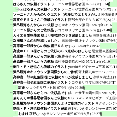
はるさんの依頼イラスト
ソーニャ＠世界忍者国
07/9/6(木) 3:24
Re:はるさんの依頼イラスト
ソーニャ＠世界忍者国
07/9/6(木) 3:2
ソーニャさんからのリクエスト（恋愛話でエミリオが...
金村佑華＠
高渡＠ＦＥＧさんご依頼のイラスト
阿部火深＠ＦＶＢ
07/9/6(木) 23:
沢邑勝海さんからのSS依頼
はる＠キノウツン藩国
07/9/7(金) 3:16
ソーニャ様からのご依頼品
シコウ＠リワマヒ国
07/9/7(金) 22:48
カイエ＠愛鳴藩国 様より御依頼のＳＳ完成しました
涼華＠海法よけ
双海環さんのSS完成しました。
高原鋼一郎@キノウツン藩国
07/9/8
高原鋼一郎様からの御依頼品ＳＳ
かすみ
07/9/8(土) 19:32
高渡＠ＦＥＧ様からのご依頼のＳＳ完成のおしらせ
悪童屋＠悪童同
高原鋼一郎さんからの依頼
沢邑勝海＠キノウツン藩国
07/9/9(日) 21:
高原鋼一郎さんからの依頼
風杜神奈＠暁の円卓
07/9/11(火) 0:10
刻生・Ｆ・悠也さん依頼のイラスト
yuzuki＠ビギナーズ王国
07/9/1
沢邑勝海＠キノウツン藩国様からのご依頼
守上藤丸＠ナニワアーム
高神喜一郎＠紅葉国 様ご依頼のＳＳが完成しました
涼華＠海法よけ
高神喜一郎＠紅葉国ご依頼イラスト
シコウ＠リワマヒ国
07/9/13(木)
訂正
シコウ＠リワマヒ国
07/9/14(金) 20:20
高原鋼一郎さんからのご依頼品です
鍋 ヒサ子＠鍋の国
07/9/15(土)
扇りんく＠世界忍者国さんご依頼のＳＳ
ＳＷ－Ｍ＠ビギナーズ王国
沢邑勝海＠キノウツン藩国さんよりご依頼のイラスト
サク＠レンジ
刻生・Ｆ・悠也様依頼イラスト完成
萩野むつき＠レンジャー連邦
07
おまけ
萩野むつき＠レンジャー連邦
07/9/16(日) 22:27