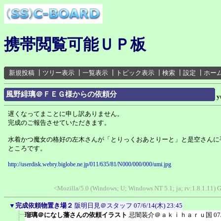
携帯閲覧可能ＵＰ板
新規投稿
┃
ツリー表示
┃
一覧表示
┃
トピック表示
┃
検索
┃
設定
┃
ホー
風野緋璃＠ＦＥＧ様からの依頼分
遅くなってまことに申し訳ありません。
完成のご報告させていただきます。
水着かつ魔女の格好の左木さんが「とりっくおあとりーと」と是空さんに
ところです。
http://userdisk.webry.biglobe.ne.jp/011/635/81/N000/000/000/umi.jpg
<Mozilla/5.0 (Windows; U; Windows NT 5.1; ja; rv:1.8.1.11)
▼
完成依頼物置き場２
阪明日見＠スタッフ
07/6/14(木) 23:45
瑠璃＠になし藩さんの依頼イラスト
忌闇装介＠ａｋｉｈａｒｕ国
07