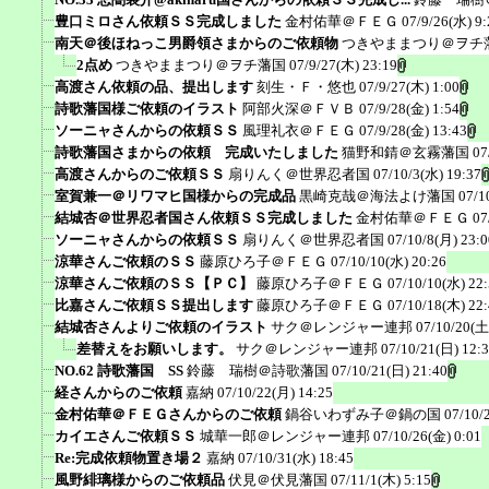
豊口ミロさん依頼ＳＳ完成しました
金村佑華＠ＦＥＧ
07/9/26(水) 9:
南天＠後ほねっこ男爵領さまからのご依頼物
つきやままつり＠ヲチ
2点め
つきやままつり＠ヲチ藩国
07/9/27(木) 23:19
高渡さん依頼の品、提出します
刻生・Ｆ・悠也
07/9/27(木) 1:00
詩歌藩国様ご依頼のイラスト
阿部火深＠ＦＶＢ
07/9/28(金) 1:54
ソーニャさんからの依頼ＳＳ
風理礼衣＠ＦＥＧ
07/9/28(金) 13:43
詩歌藩国さまからの依頼 完成いたしました
猫野和錆＠玄霧藩国
07
高渡さんからのご依頼ＳＳ
扇りんく＠世界忍者国
07/10/3(水) 19:37
室賀兼一＠リワマヒ国様からの完成品
黒崎克哉＠海法よけ藩国
07/1
結城杏＠世界忍者国さん依頼ＳＳ完成しました
金村佑華＠ＦＥＧ
07
ソーニャさんからの依頼ＳＳ
扇りんく＠世界忍者国
07/10/8(月) 23:0
涼華さんご依頼のＳＳ
藤原ひろ子＠ＦＥＧ
07/10/10(水) 20:26
涼華さんご依頼のＳＳ【ＰＣ】
藤原ひろ子＠ＦＥＧ
07/10/10(水) 22
比嘉さんご依頼ＳＳ提出します
藤原ひろ子＠ＦＥＧ
07/10/18(木) 22
結城杏さんよりご依頼のイラスト
サク＠レンジャー連邦
07/10/20(土
差替えをお願いします。
サク＠レンジャー連邦
07/10/21(日) 12:
NO.62 詩歌藩国 SS
鈴藤 瑞樹＠詩歌藩国
07/10/21(日) 21:40
経さんからのご依頼
嘉納
07/10/22(月) 14:25
金村佑華＠ＦＥＧさんからのご依頼
鍋谷いわずみ子＠鍋の国
07/10/
カイエさんご依頼ＳＳ
城華一郎＠レンジャー連邦
07/10/26(金) 0:01
Re:完成依頼物置き場２
嘉納
07/10/31(水) 18:45
風野緋璃様からのご依頼品
伏見＠伏見藩国
07/11/1(木) 5:15