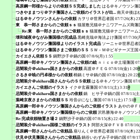
高原鋼一郎様からよりの依頼ＳＳ完成しました
はる＠キノウツン藩
つきやままつり＠ヲチ藩国さんご依頼のイラストが出...
南天＠後ほ
はる＠キノウツンさんからの依頼
カヲリ＠世界忍者国
07/7/26(木) 2
東 恭一郎さまからのご依頼ｓｓ
猫屋敷兄猫＠ナニワアームズ商藩
Re:東 恭一郎さまからのご依頼ｓｓ
猫屋敷兄猫＠ナニワアーム
壊和城夜＠ながみ藩国様の完成品
黒崎克哉＠海法よけ藩国
07/7/30(
はる＠キノウツン藩国様よりのイラスト完成品
ソーニャ＠世界忍者
はる＠キノウツン藩国さまご依頼のＳＳ
ＳＷ－Ｍ＠ビギナーズ王国
カイエさん依頼ＳＳ
鍋野沙子＠鍋の国
07/8/6(月) 1:55
高原鋼一郎＠キノウツン藩国さんご依頼の絵
ｎｉｃｏ＠土場藩国
07
忌闇装介＠akiharu国さまからの依頼
高渡＠ＦＥＧ
07/8/10(金) 1:20
さるき＠暁の円卓様からの依頼
棉鍋ミサ＠鍋の国
07/8/10(金) 20:22
忌闇装介＠akiharu国さんからのＳＳ依頼
はる＠キノウツン藩国
07/
カイエさんご依頼のイラスト
イク＠玄霧藩国
07/8/11(土) 3:31
忌闇装介＠akiharu国さまからの依頼
鍋 ヒサ子＠鍋の国
07/8/11(土
葉崎京夜さまからの依頼ＳＳ
玲音@になし藩国
07/8/11(土) 17:51
高原鋼一郎＠キノウツン藩国さんからのご依頼イラスト
あやの＠Ｆ
高原鋼一郎＠キノウツン藩国様からのご依頼
沢邑勝海＠キノウツン
Re:完成依頼物置き場２
鍋野沙子＠鍋の国
07/8/15(水) 22:40
忌闇装介＠akiharu国様ご依頼のイラスト
阿部火深＠ＦＶＢ
07/8/16
高原鋼一郎さんからのご依頼品
扇りんく＠世界忍者国
07/8/16(木) 2
伏見＠伏見藩国さんからのご依頼品
鍋谷いわずみ子＠鍋の国
07/8/1