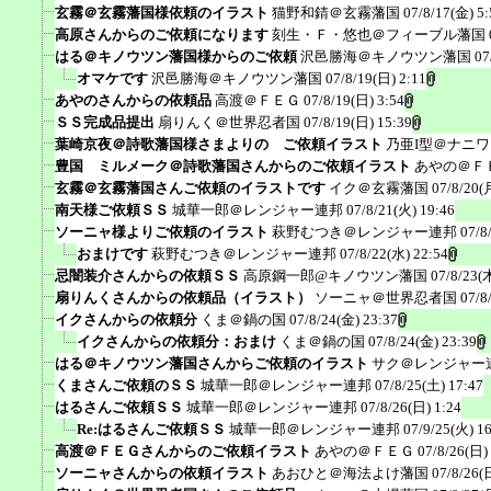
玄霧＠玄霧藩国様依頼のイラスト
猫野和錆＠玄霧藩国
07/8/17(金) 5:
高原さんからのご依頼になります
刻生・Ｆ・悠也＠フィーブル藩国
はる＠キノウツン藩国様からのご依頼
沢邑勝海＠キノウツン藩国
07
オマケです
沢邑勝海＠キノウツン藩国
07/8/19(日) 2:11
あやのさんからの依頼品
高渡＠ＦＥＧ
07/8/19(日) 3:54
ＳＳ完成品提出
扇りんく＠世界忍者国
07/8/19(日) 15:39
葉崎京夜＠詩歌藩国様さまよりの ご依頼イラスト
乃亜I型＠ナニ
豊国 ミルメーク＠詩歌藩国さんからのご依頼イラスト
あやの＠Ｆ
玄霧＠玄霧藩国さんご依頼のイラストです
イク＠玄霧藩国
07/8/20(
南天様ご依頼ＳＳ
城華一郎＠レンジャー連邦
07/8/21(火) 19:46
ソーニャ様よりご依頼のイラスト
萩野むつき＠レンジャー連邦
07/8
おまけです
萩野むつき＠レンジャー連邦
07/8/22(水) 22:54
忌闇装介さんからの依頼ＳＳ
高原鋼一郎@キノウツン藩国
07/8/23(
扇りんくさんからの依頼品（イラスト）
ソーニャ＠世界忍者国
07/8
イクさんからの依頼分
くま＠鍋の国
07/8/24(金) 23:37
イクさんからの依頼分：おまけ
くま＠鍋の国
07/8/24(金) 23:39
はる＠キノウツン藩国さんからご依頼のイラスト
サク＠レンジャー
くまさんご依頼のＳＳ
城華一郎＠レンジャー連邦
07/8/25(土) 17:47
はるさんご依頼ＳＳ
城華一郎＠レンジャー連邦
07/8/26(日) 1:24
Re:はるさんご依頼ＳＳ
城華一郎＠レンジャー連邦
07/9/25(火) 1
高渡＠ＦＥＧさんからのご依頼イラスト
あやの＠ＦＥＧ
07/8/26(日)
ソーニャさんからの依頼イラスト
あおひと＠海法よけ藩国
07/8/26(