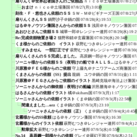
扇りんく＠世界忍者国さんのご依頼品
ｎｉｃｏ＠土場藩国
07/8/27(
おまけ
ｎｉｃｏ＠土場藩国
07/8/27(月) 3:01
刻生・Ｆ・悠也さん依頼のＳＳ
ＳＷ－Ｍ＠ビギナーズ王国
07/8/27(
扇りんくさんＳＳ
鍋野沙子＠鍋の国
07/8/28(火) 19:53
はる＠キノウツン藩国さんからの依頼ＳＳ
浅田＠キノウツン藩国
07
あおひとさんご依頼ＳＳ
城華一郎＠レンジャー連邦
07/8/29(水) 19:2
Re:完成依頼物置き場２
猫野和錆＠玄霧藩国
07/8/29(水) 20:34
くま様からのご依頼の イラスト
萩野むつき＠レンジャー連邦
07/8
すみません 一部訂正です
萩野むつき＠レンジャー連邦
07/8/30
扇りんくさんのＳＳ完成しました。
高原鋼一郎@キノウツン藩国
07
ソーニャ様からの依頼ＳＳ（夜明けの船でＢＡＬＬＳ...
はる＠キノ
川原雅＠ＦＥＧ様からのご依頼
守上藤丸＠ナニワアームズ商藩国
07
くまさんからの依頼（SS）提出
龍鍋 ユウ＠鍋の国
07/8/31(金) 1:11
川原雅＠ＦＥＧさんからご依頼のイラスト
黒崎克哉＠海法よけ藩国
ソーニャさんからの御依頼：夜明けの船編
沢邑勝海＠キノウツン藩
はるさんからの依頼イラスト
橘＠akiharu国
07/9/3(月) 1:17
ソーニャさんからの依頼イラスト
くま＠鍋の国
07/9/3(月) 22:58
間違えました…orz
くま＠鍋の国
07/9/3(月) 23:10
ソーニャさんからの依頼（正）
くま＠鍋の国
07/9/4(火) 0:45
玄霧様からのSS依頼
はる＠キノウツン藩国
07/9/4(火) 16:30
玄霧様からのイラスト依頼
萩野むつき＠レンジャー連邦
07/9/4(火) 
勲章拡大
萩野むつき＠レンジャー連邦
07/9/5(水) 0:55
No.54 高原鋼一郎様からの依頼
グレイ＠羅幻王国
07/9/6(木) 2:51