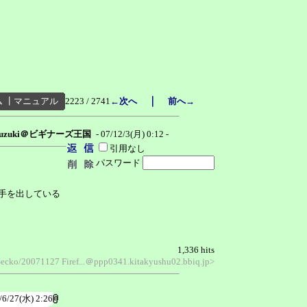
｜
ム
┃
マニュアル
2223 / 2741
←次へ
前へ→
yuzuki＠ビギナーズ王国
- 07/12/3(月) 0:12 -
引用なし
パスワード
手を出している
1,336 hits
 Gecko/20071127 Firef...＠ppp0341.kitakyushu02.bbiq.jp>
/6/27(水) 2:26