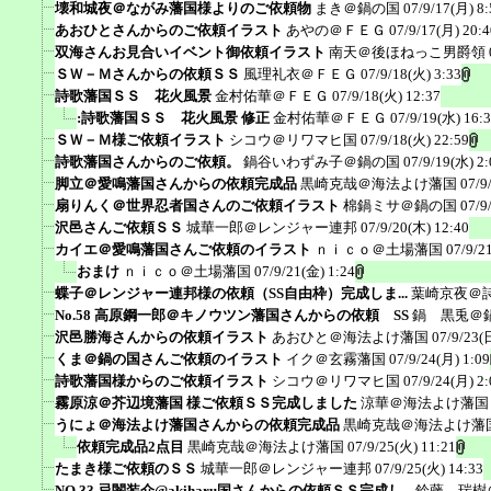
壊和城夜＠ながみ藩国様よりのご依頼物
まき＠鍋の国
07/9/17(月) 8:
あおひとさんからのご依頼イラスト
あやの＠ＦＥＧ
07/9/17(月) 20:4
双海さんお見合いイベント御依頼イラスト
南天＠後ほねっこ男爵領
ＳＷ－Ｍさんからの依頼ＳＳ
風理礼衣＠ＦＥＧ
07/9/18(火) 3:33
詩歌藩国ＳＳ 花火風景
金村佑華＠ＦＥＧ
07/9/18(火) 12:37
:詩歌藩国ＳＳ 花火風景 修正
金村佑華＠ＦＥＧ
07/9/19(水) 16:
ＳＷ－Ｍ様ご依頼イラスト
シコウ＠リワマヒ国
07/9/18(火) 22:59
詩歌藩国さんからのご依頼。
鍋谷いわずみ子＠鍋の国
07/9/19(水) 2:
脚立＠愛鳴藩国さんからの依頼完成品
黒崎克哉＠海法よけ藩国
07/9
扇りんく＠世界忍者国さんのご依頼イラスト
棉鍋ミサ＠鍋の国
07/9
沢邑さんご依頼ＳＳ
城華一郎＠レンジャー連邦
07/9/20(木) 12:40
カイエ＠愛鳴藩国さんご依頼のイラスト
ｎｉｃｏ＠土場藩国
07/9/2
おまけ
ｎｉｃｏ＠土場藩国
07/9/21(金) 1:24
蝶子＠レンジャー連邦様の依頼（SS自由枠）完成しま...
葉崎京夜＠
No.58 高原鋼一郎＠キノウツン藩国さんからの依頼 SS
鍋 黒兎＠
沢邑勝海さんからの依頼イラスト
あおひと＠海法よけ藩国
07/9/23(
くま＠鍋の国さんご依頼のイラスト
イク＠玄霧藩国
07/9/24(月) 1:09
詩歌藩国様からのご依頼イラスト
シコウ＠リワマヒ国
07/9/24(月) 2:
霧原涼＠芥辺境藩国 様ご依頼ＳＳ完成しました
涼華＠海法よけ藩国
うにょ＠海法よけ藩国さんからの依頼完成品
黒崎克哉＠海法よけ藩
依頼完成品2点目
黒崎克哉＠海法よけ藩国
07/9/25(火) 11:21
たまき様ご依頼のＳＳ
城華一郎＠レンジャー連邦
07/9/25(火) 14:33
NO.33 忌闇装介@akiharu国さんからの依頼ＳＳ完成し...
鈴藤 瑞樹