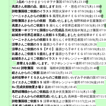
2点め
つきやままつり＠ヲチ藩国
07/9/27(木) 23:19
高渡さん依頼の品、提出します
刻生・Ｆ・悠也
07/9/27(木) 1:00
詩歌藩国様ご依頼のイラスト
阿部火深＠ＦＶＢ
07/9/28(金) 1:54
ソーニャさんからの依頼ＳＳ
風理礼衣＠ＦＥＧ
07/9/28(金) 13:43
詩歌藩国さまからの依頼 完成いたしました
猫野和錆＠玄霧藩国
07
高渡さんからのご依頼ＳＳ
扇りんく＠世界忍者国
07/10/3(水) 19:37
室賀兼一＠リワマヒ国様からの完成品
黒崎克哉＠海法よけ藩国
07/1
結城杏＠世界忍者国さん依頼ＳＳ完成しました
金村佑華＠ＦＥＧ
07
ソーニャさんからの依頼ＳＳ
扇りんく＠世界忍者国
07/10/8(月) 23:0
涼華さんご依頼のＳＳ
藤原ひろ子＠ＦＥＧ
07/10/10(水) 20:26
涼華さんご依頼のＳＳ【ＰＣ】
藤原ひろ子＠ＦＥＧ
07/10/10(水) 22
比嘉さんご依頼ＳＳ提出します
藤原ひろ子＠ＦＥＧ
07/10/18(木) 22
結城杏さんよりご依頼のイラスト
サク＠レンジャー連邦
07/10/20(土
差替えをお願いします。
サク＠レンジャー連邦
07/10/21(日) 12:
NO.62 詩歌藩国 SS
鈴藤 瑞樹＠詩歌藩国
07/10/21(日) 21:40
経さんからのご依頼
嘉納
07/10/22(月) 14:25
金村佑華＠ＦＥＧさんからのご依頼
鍋谷いわずみ子＠鍋の国
07/10/
カイエさんご依頼ＳＳ
城華一郎＠レンジャー連邦
07/10/26(金) 0:01
Re:完成依頼物置き場２
嘉納
07/10/31(水) 18:45
風野緋璃様からのご依頼品
伏見＠伏見藩国
07/11/1(木) 5:15
うにょさんからの依頼完成いたしました
高神喜一郎＠紅葉国
07/11/
詩歌藩国様ご依頼ＳＳ
涼華＠海法よけ藩国
07/11/17(土) 4:20
天孤 様ご依頼ＳＳ完成
涼華＠海法よけ藩国
07/11/21(水) 2:10