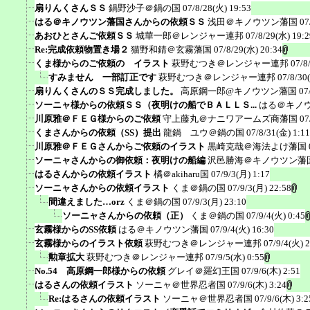
扇りんくさんＳＳ
鍋野沙子＠鍋の国
07/8/28(火) 19:53
はる＠キノウツン藩国さんからの依頼ＳＳ
浅田＠キノウツン藩国
07
あおひとさんご依頼ＳＳ
城華一郎＠レンジャー連邦
07/8/29(水) 19:2
Re:完成依頼物置き場２
猫野和錆＠玄霧藩国
07/8/29(水) 20:34
くま様からのご依頼の イラスト
萩野むつき＠レンジャー連邦
07/8
すみません 一部訂正です
萩野むつき＠レンジャー連邦
07/8/30
扇りんくさんのＳＳ完成しました。
高原鋼一郎@キノウツン藩国
07
ソーニャ様からの依頼ＳＳ（夜明けの船でＢＡＬＬＳ...
はる＠キノ
川原雅＠ＦＥＧ様からのご依頼
守上藤丸＠ナニワアームズ商藩国
07
くまさんからの依頼（SS）提出
龍鍋 ユウ＠鍋の国
07/8/31(金) 1:11
川原雅＠ＦＥＧさんからご依頼のイラスト
黒崎克哉＠海法よけ藩国
ソーニャさんからの御依頼：夜明けの船編
沢邑勝海＠キノウツン藩
はるさんからの依頼イラスト
橘＠akiharu国
07/9/3(月) 1:17
ソーニャさんからの依頼イラスト
くま＠鍋の国
07/9/3(月) 22:58
間違えました…orz
くま＠鍋の国
07/9/3(月) 23:10
ソーニャさんからの依頼（正）
くま＠鍋の国
07/9/4(火) 0:45
玄霧様からのSS依頼
はる＠キノウツン藩国
07/9/4(火) 16:30
玄霧様からのイラスト依頼
萩野むつき＠レンジャー連邦
07/9/4(火) 
勲章拡大
萩野むつき＠レンジャー連邦
07/9/5(水) 0:55
No.54 高原鋼一郎様からの依頼
グレイ＠羅幻王国
07/9/6(木) 2:51
はるさんの依頼イラスト
ソーニャ＠世界忍者国
07/9/6(木) 3:24
Re:はるさんの依頼イラスト
ソーニャ＠世界忍者国
07/9/6(木) 3:2