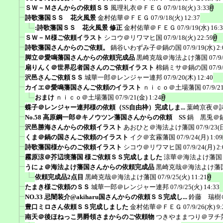
ＳＷ－Ｍさんからの依頼ＳＳ
風理礼衣＠ＦＥＧ
07/9/18(火) 3:33
詩歌藩国ＳＳ 花火風景
金村佑華＠ＦＥＧ
07/9/18(火) 12:37
:詩歌藩国ＳＳ 花火風景 修正
金村佑華＠ＦＥＧ
07/9/19(水) 16:
ＳＷ－Ｍ様ご依頼イラスト
シコウ＠リワマヒ国
07/9/18(火) 22:59
詩歌藩国さんからのご依頼。
鍋谷いわずみ子＠鍋の国
07/9/19(水) 2:
脚立＠愛鳴藩国さんからの依頼完成品
黒崎克哉＠海法よけ藩国
07/9
扇りんく＠世界忍者国さんのご依頼イラスト
棉鍋ミサ＠鍋の国
07/9
沢邑さんご依頼ＳＳ
城華一郎＠レンジャー連邦
07/9/20(木) 12:40
カイエ＠愛鳴藩国さんご依頼のイラスト
ｎｉｃｏ＠土場藩国
07/9/2
おまけ
ｎｉｃｏ＠土場藩国
07/9/21(金) 1:24
蝶子＠レンジャー連邦様の依頼（SS自由枠）完成しま...
葉崎京夜＠
No.58 高原鋼一郎＠キノウツン藩国さんからの依頼 SS
鍋 黒兎＠
沢邑勝海さんからの依頼イラスト
あおひと＠海法よけ藩国
07/9/23(
くま＠鍋の国さんご依頼のイラスト
イク＠玄霧藩国
07/9/24(月) 1:09
詩歌藩国様からのご依頼イラスト
シコウ＠リワマヒ国
07/9/24(月) 2:
霧原涼＠芥辺境藩国 様ご依頼ＳＳ完成しました
涼華＠海法よけ藩国
うにょ＠海法よけ藩国さんからの依頼完成品
黒崎克哉＠海法よけ藩
依頼完成品2点目
黒崎克哉＠海法よけ藩国
07/9/25(火) 11:21
たまき様ご依頼のＳＳ
城華一郎＠レンジャー連邦
07/9/25(火) 14:33
NO.33 忌闇装介@akiharu国さんからの依頼ＳＳ完成し...
鈴藤 瑞樹
豊口ミロさん依頼ＳＳ完成しました
金村佑華＠ＦＥＧ
07/9/26(水) 9:
南天＠後ほねっこ男爵領さまからのご依頼物
つきやままつり＠ヲチ