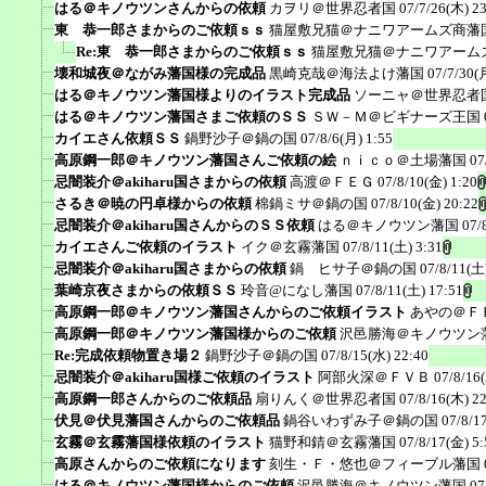
はる＠キノウツンさんからの依頼
カヲリ＠世界忍者国
07/7/26(木) 2
東 恭一郎さまからのご依頼ｓｓ
猫屋敷兄猫＠ナニワアームズ商藩
Re:東 恭一郎さまからのご依頼ｓｓ
猫屋敷兄猫＠ナニワアーム
壊和城夜＠ながみ藩国様の完成品
黒崎克哉＠海法よけ藩国
07/7/30(
はる＠キノウツン藩国様よりのイラスト完成品
ソーニャ＠世界忍者
はる＠キノウツン藩国さまご依頼のＳＳ
ＳＷ－Ｍ＠ビギナーズ王国
カイエさん依頼ＳＳ
鍋野沙子＠鍋の国
07/8/6(月) 1:55
高原鋼一郎＠キノウツン藩国さんご依頼の絵
ｎｉｃｏ＠土場藩国
07
忌闇装介＠akiharu国さまからの依頼
高渡＠ＦＥＧ
07/8/10(金) 1:20
さるき＠暁の円卓様からの依頼
棉鍋ミサ＠鍋の国
07/8/10(金) 20:22
忌闇装介＠akiharu国さんからのＳＳ依頼
はる＠キノウツン藩国
07/
カイエさんご依頼のイラスト
イク＠玄霧藩国
07/8/11(土) 3:31
忌闇装介＠akiharu国さまからの依頼
鍋 ヒサ子＠鍋の国
07/8/11(土
葉崎京夜さまからの依頼ＳＳ
玲音@になし藩国
07/8/11(土) 17:51
高原鋼一郎＠キノウツン藩国さんからのご依頼イラスト
あやの＠Ｆ
高原鋼一郎＠キノウツン藩国様からのご依頼
沢邑勝海＠キノウツン
Re:完成依頼物置き場２
鍋野沙子＠鍋の国
07/8/15(水) 22:40
忌闇装介＠akiharu国様ご依頼のイラスト
阿部火深＠ＦＶＢ
07/8/16
高原鋼一郎さんからのご依頼品
扇りんく＠世界忍者国
07/8/16(木) 2
伏見＠伏見藩国さんからのご依頼品
鍋谷いわずみ子＠鍋の国
07/8/1
玄霧＠玄霧藩国様依頼のイラスト
猫野和錆＠玄霧藩国
07/8/17(金) 5:
高原さんからのご依頼になります
刻生・Ｆ・悠也＠フィーブル藩国
はる＠キノウツン藩国様からのご依頼
沢邑勝海＠キノウツン藩国
07