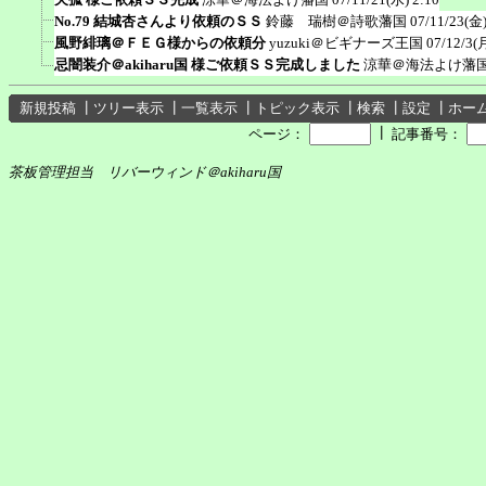
No.79 結城杏さんより依頼のＳＳ
鈴藤 瑞樹＠詩歌藩国
07/11/23(金)
風野緋璃＠ＦＥＧ様からの依頼分
yuzuki＠ビギナーズ王国
07/12/3(
忌闇装介＠akiharu国 様ご依頼ＳＳ完成しました
涼華＠海法よけ藩
新規投稿
┃
ツリー表示
┃
一覧表示
┃
トピック表示
┃
検索
┃
設定
┃
ホー
┃
ページ：
記事番号：
茶板管理担当 リバーウィンド＠akiharu国