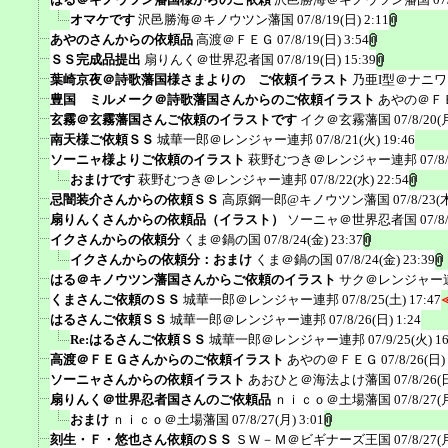
オマケです
沢邑勝海＠キノウツン藩国
07/8/19(日) 2:11
あやのさんからの依頼品
高渡＠ＦＥＧ
07/8/19(日) 3:54
ＳＳ完成品提出
扇りんく＠世界忍者国
07/8/19(日) 15:39
葉崎京夜＠詩歌藩国様さまよりの ご依頼イラスト
乃亜I型＠ナニ
豊国 ミルメーク＠詩歌藩国さんからのご依頼イラスト
あやの＠Ｆ
玄霧＠玄霧藩国さんご依頼のイラストです
イク＠玄霧藩国
07/8/20(
南天様ご依頼ＳＳ
城華一郎＠レンジャー連邦
07/8/21(火) 19:46
ソーニャ様よりご依頼のイラスト
萩野むつき＠レンジャー連邦
07/8
おまけです
萩野むつき＠レンジャー連邦
07/8/22(水) 22:54
忌闇装介さんからの依頼ＳＳ
高原鋼一郎@キノウツン藩国
07/8/23(
扇りんくさんからの依頼品（イラスト）
ソーニャ＠世界忍者国
07/8
イクさんからの依頼分
くま＠鍋の国
07/8/24(金) 23:37
イクさんからの依頼分：おまけ
くま＠鍋の国
07/8/24(金) 23:39
はる＠キノウツン藩国さんからご依頼のイラスト
サク＠レンジャー
くまさんご依頼のＳＳ
城華一郎＠レンジャー連邦
07/8/25(土) 17:47
はるさんご依頼ＳＳ
城華一郎＠レンジャー連邦
07/8/26(日) 1:24
Re:はるさんご依頼ＳＳ
城華一郎＠レンジャー連邦
07/9/25(火) 1
高渡＠ＦＥＧさんからのご依頼イラスト
あやの＠ＦＥＧ
07/8/26(日)
ソーニャさんからの依頼イラスト
あおひと＠海法よけ藩国
07/8/26(
扇りんく＠世界忍者国さんのご依頼品
ｎｉｃｏ＠土場藩国
07/8/27(
おまけ
ｎｉｃｏ＠土場藩国
07/8/27(月) 3:01
刻生・Ｆ・悠也さん依頼のＳＳ
ＳＷ－Ｍ＠ビギナーズ王国
07/8/27(