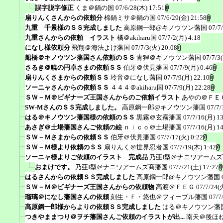
誤字脱字修正
くま＠鍋の国
07/6/28(木) 17:51
扇りんくさんからの依頼分
棉鍋ミサ＠鍋の国
07/6/29(金) 21:58
九重 千景様のＳＳ完成しました
高原鋼一郎@キノウツン藩国
07/7
九重さんからの依頼 イラスト
橘＠akiharu国
07/7/2(月) 4:18
になし様依頼分
飛翔＠海法よけ藩国
07/7/3(火) 20:08
船橋＠キノウツン藩国さん依頼のＳＳ
青狸＠キノウツン藩国
07/7/3
さるき＠暁の円卓さまの依頼ＳＳ
伯牙＠伏見藩国
07/7/9(月) 0:46
扇りんくさまからの依頼ＳＳ
玲音＠になし藩国
07/7/9(月) 22:10
ソーニャさんからの依頼ＳＳ
４４４＠akiharu国
07/7/9(月) 22:28
ＳＷ－Ｍ＠ビギナーズ王国さんからのご依頼イラスト
あやの＠ＦＥ
SW-MさんのＳＳ完成しました。
高原鋼一郎@キノウツン藩国
07/7/
はる＠キノウツン藩国様の依頼のＳＳ
黒霧＠玄霧藩国
07/7/16(月) 1
あさぎ＠土場藩国さんご依頼の絵
ｎｉｃｏ＠土場藩国
07/7/16(月) 1
ＳＷ－Ｍさまからの依頼ＳＳ
伯牙＠伏見藩国
07/7/17(火) 0:22
ＳＷ－Ｍ様より依頼のＳＳ
扇りんく＠世界忍者国
07/7/19(木) 1:42
ソーニャ様よりご依頼のイラスト 完成品
乃亜I型＠ナニワアーム
おまけです。
乃亜I型＠ナニワアームズ商藩国
07/7/21(土) 17:27
はるさんからの依頼ＳＳ完成しました
高原鋼一郎@キノウツン藩国
ＳＷ－Ｍ＠ビギナーズ王国さんからの依頼物
高渡＠ＦＥＧ
07/7/24(
瑠璃＠になし藩国さんの依頼
刻生・Ｆ・悠也＠フィーブル藩国
07/7
高原鋼一郎様からよりの依頼ＳＳ完成しました
はる＠キノウツン藩
つきやままつり＠ヲチ藩国さんご依頼のイラストが出...
南天＠後ほ