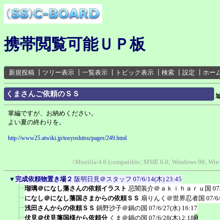
携帯閲覧可能ＵＰ板
新規投稿
┃
ツリー表示
┃
一覧表示
┃
トピック表示
┃
検索
┃
設定
┃
ホー
くまさんご依頼のＳＳ
掌編ですが、お納めください。
よい夏の終わりを。
http://www25.atwiki.jp/tosyoshitsu/pages/249.html
<Mozilla/4.0 (compatible; MSIE 6.0; Windows 98; Wi
▼
完成依頼物置き場２
阪明日見＠スタッフ
07/6/14(木) 23:45
瑠璃＠になし藩さんの依頼イラスト
忌闇装介＠ａｋｉｈａｒｕ国
07
になし＠になし藩国さまからの依頼ＳＳ
扇りんく＠世界忍者国
07/6
浅田さんからの依頼ＳＳ
鍋野沙子＠鍋の国
07/6/27(水) 16:17
伏見＠伏見藩国様から依頼分
くま＠鍋の国
07/6/28(木) 2:18