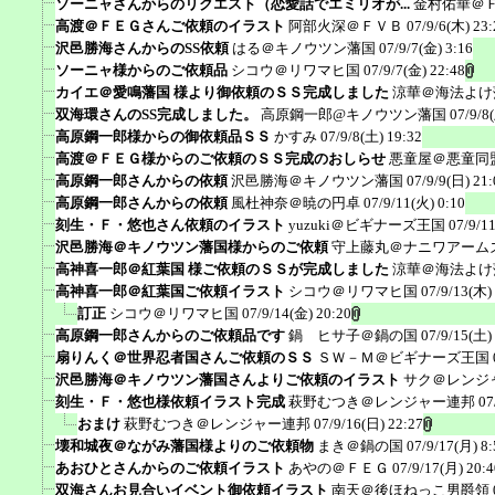
ソーニャさんからのリクエスト（恋愛話でエミリオが...
金村佑華＠
高渡＠ＦＥＧさんご依頼のイラスト
阿部火深＠ＦＶＢ
07/9/6(木) 23:
沢邑勝海さんからのSS依頼
はる＠キノウツン藩国
07/9/7(金) 3:16
ソーニャ様からのご依頼品
シコウ＠リワマヒ国
07/9/7(金) 22:48
カイエ＠愛鳴藩国 様より御依頼のＳＳ完成しました
涼華＠海法よけ
双海環さんのSS完成しました。
高原鋼一郎@キノウツン藩国
07/9/8
高原鋼一郎様からの御依頼品ＳＳ
かすみ
07/9/8(土) 19:32
高渡＠ＦＥＧ様からのご依頼のＳＳ完成のおしらせ
悪童屋＠悪童同
高原鋼一郎さんからの依頼
沢邑勝海＠キノウツン藩国
07/9/9(日) 21:
高原鋼一郎さんからの依頼
風杜神奈＠暁の円卓
07/9/11(火) 0:10
刻生・Ｆ・悠也さん依頼のイラスト
yuzuki＠ビギナーズ王国
07/9/1
沢邑勝海＠キノウツン藩国様からのご依頼
守上藤丸＠ナニワアーム
高神喜一郎＠紅葉国 様ご依頼のＳＳが完成しました
涼華＠海法よけ
高神喜一郎＠紅葉国ご依頼イラスト
シコウ＠リワマヒ国
07/9/13(木)
訂正
シコウ＠リワマヒ国
07/9/14(金) 20:20
高原鋼一郎さんからのご依頼品です
鍋 ヒサ子＠鍋の国
07/9/15(土)
扇りんく＠世界忍者国さんご依頼のＳＳ
ＳＷ－Ｍ＠ビギナーズ王国
沢邑勝海＠キノウツン藩国さんよりご依頼のイラスト
サク＠レンジ
刻生・Ｆ・悠也様依頼イラスト完成
萩野むつき＠レンジャー連邦
07
おまけ
萩野むつき＠レンジャー連邦
07/9/16(日) 22:27
壊和城夜＠ながみ藩国様よりのご依頼物
まき＠鍋の国
07/9/17(月) 8:
あおひとさんからのご依頼イラスト
あやの＠ＦＥＧ
07/9/17(月) 20:4
双海さんお見合いイベント御依頼イラスト
南天＠後ほねっこ男爵領