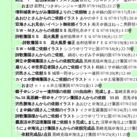
おまけ
萩野むつき＠レンジャー連邦
07/9/16(日) 22:27
壊和城夜＠ながみ藩国様よりのご依頼物
まき＠鍋の国
07/9/17(月) 8:
あおひとさんからのご依頼イラスト
あやの＠ＦＥＧ
07/9/17(月) 20:4
双海さんお見合いイベント御依頼イラスト
南天＠後ほねっこ男爵領
ＳＷ－Ｍさんからの依頼ＳＳ
風理礼衣＠ＦＥＧ
07/9/18(火) 3:33
詩歌藩国ＳＳ 花火風景
金村佑華＠ＦＥＧ
07/9/18(火) 12:37
:詩歌藩国ＳＳ 花火風景 修正
金村佑華＠ＦＥＧ
07/9/19(水) 16:
ＳＷ－Ｍ様ご依頼イラスト
シコウ＠リワマヒ国
07/9/18(火) 22:59
詩歌藩国さんからのご依頼。
鍋谷いわずみ子＠鍋の国
07/9/19(水) 2:
脚立＠愛鳴藩国さんからの依頼完成品
黒崎克哉＠海法よけ藩国
07/9
扇りんく＠世界忍者国さんのご依頼イラスト
棉鍋ミサ＠鍋の国
07/9
沢邑さんご依頼ＳＳ
城華一郎＠レンジャー連邦
07/9/20(木) 12:40
カイエ＠愛鳴藩国さんご依頼のイラスト
ｎｉｃｏ＠土場藩国
07/9/2
おまけ
ｎｉｃｏ＠土場藩国
07/9/21(金) 1:24
蝶子＠レンジャー連邦様の依頼（SS自由枠）完成しま...
葉崎京夜＠
No.58 高原鋼一郎＠キノウツン藩国さんからの依頼 SS
鍋 黒兎＠
沢邑勝海さんからの依頼イラスト
あおひと＠海法よけ藩国
07/9/23(
くま＠鍋の国さんご依頼のイラスト
イク＠玄霧藩国
07/9/24(月) 1:09
詩歌藩国様からのご依頼イラスト
シコウ＠リワマヒ国
07/9/24(月) 2:
霧原涼＠芥辺境藩国 様ご依頼ＳＳ完成しました
涼華＠海法よけ藩国
うにょ＠海法よけ藩国さんからの依頼完成品
黒崎克哉＠海法よけ藩
依頼完成品2点目
黒崎克哉＠海法よけ藩国
07/9/25(火) 11:21