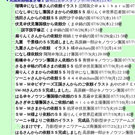
▼
完成依頼物置き場２
阪明日見＠スタッフ
07/6/14(木) 23:45
瑠璃＠になし藩さんの依頼イラスト
忌闇装介＠ａｋｉｈａｒｕ国
07
になし＠になし藩国さまからの依頼ＳＳ
扇りんく＠世界忍者国
07/6
浅田さんからの依頼ＳＳ
鍋野沙子＠鍋の国
07/6/27(水) 16:17
伏見＠伏見藩国様から依頼分
くま＠鍋の国
07/6/28(木) 2:18
誤字脱字修正
くま＠鍋の国
07/6/28(木) 17:51
扇りんくさんからの依頼分
棉鍋ミサ＠鍋の国
07/6/29(金) 21:58
九重 千景様のＳＳ完成しました
高原鋼一郎@キノウツン藩国
07/7
九重さんからの依頼 イラスト
橘＠akiharu国
07/7/2(月) 4:18
になし様依頼分
飛翔＠海法よけ藩国
07/7/3(火) 20:08
船橋＠キノウツン藩国さん依頼のＳＳ
青狸＠キノウツン藩国
07/7/3
さるき＠暁の円卓さまの依頼ＳＳ
伯牙＠伏見藩国
07/7/9(月) 0:46
扇りんくさまからの依頼ＳＳ
玲音＠になし藩国
07/7/9(月) 22:10
ソーニャさんからの依頼ＳＳ
４４４＠akiharu国
07/7/9(月) 22:28
ＳＷ－Ｍ＠ビギナーズ王国さんからのご依頼イラスト
あやの＠ＦＥ
SW-MさんのＳＳ完成しました。
高原鋼一郎@キノウツン藩国
07/7/
はる＠キノウツン藩国様の依頼のＳＳ
黒霧＠玄霧藩国
07/7/16(月) 1
あさぎ＠土場藩国さんご依頼の絵
ｎｉｃｏ＠土場藩国
07/7/16(月) 1
ＳＷ－Ｍさまからの依頼ＳＳ
伯牙＠伏見藩国
07/7/17(火) 0:22
ＳＷ－Ｍ様より依頼のＳＳ
扇りんく＠世界忍者国
07/7/19(木) 1:42
ソーニャ様よりご依頼のイラスト 完成品
乃亜I型＠ナニワアーム
おまけです。
乃亜I型＠ナニワアームズ商藩国
07/7/21(土) 17:27
はるさんからの依頼ＳＳ完成しました
高原鋼一郎@キノウツン藩国