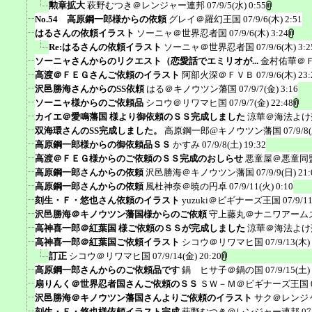
勲章拡大
萩野むつき＠レンジャー連邦
07/9/5(水) 0:55
No.54 高原鋼一郎様からの依頼
グレイ＠羅幻王国
07/9/6(木) 2:51
はるさんの依頼イラスト
ソーニャ＠世界忍者国
07/9/6(木) 3:24
Re:はるさんの依頼イラスト
ソーニャ＠世界忍者国
07/9/6(木) 3:2
ソーニャさんからのリクエスト（恋愛話でエミリオが...
金村佑華＠
高渡＠ＦＥＧさんご依頼のイラスト
阿部火深＠ＦＶＢ
07/9/6(木) 23:
沢邑勝海さんからのSS依頼
はる＠キノウツン藩国
07/9/7(金) 3:16
ソーニャ様からのご依頼品
シコウ＠リワマヒ国
07/9/7(金) 22:48
カイエ＠愛鳴藩国 様より御依頼のＳＳ完成しました
涼華＠海法よけ
双海環さんのSS完成しました。
高原鋼一郎@キノウツン藩国
07/9/8
高原鋼一郎様からの御依頼品ＳＳ
かすみ
07/9/8(土) 19:32
高渡＠ＦＥＧ様からのご依頼のＳＳ完成のおしらせ
悪童屋＠悪童同
高原鋼一郎さんからの依頼
沢邑勝海＠キノウツン藩国
07/9/9(日) 21:
高原鋼一郎さんからの依頼
風杜神奈＠暁の円卓
07/9/11(火) 0:10
刻生・Ｆ・悠也さん依頼のイラスト
yuzuki＠ビギナーズ王国
07/9/1
沢邑勝海＠キノウツン藩国様からのご依頼
守上藤丸＠ナニワアーム
高神喜一郎＠紅葉国 様ご依頼のＳＳが完成しました
涼華＠海法よけ
高神喜一郎＠紅葉国ご依頼イラスト
シコウ＠リワマヒ国
07/9/13(木)
訂正
シコウ＠リワマヒ国
07/9/14(金) 20:20
高原鋼一郎さんからのご依頼品です
鍋 ヒサ子＠鍋の国
07/9/15(土)
扇りんく＠世界忍者国さんご依頼のＳＳ
ＳＷ－Ｍ＠ビギナーズ王国
沢邑勝海＠キノウツン藩国さんよりご依頼のイラスト
サク＠レンジ
刻生・Ｆ・悠也様依頼イラスト完成
萩野むつき＠レンジャー連邦
07