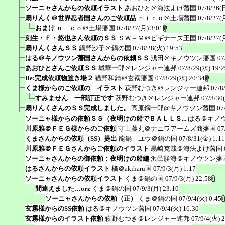
ソーニャさんからの依頼イラスト
あおひと＠海法よけ藩国
07/8/26(
扇りんく＠世界忍者国さんのご依頼品
ｎｉｃｏ＠土場藩国
07/8/27(
おまけ
ｎｉｃｏ＠土場藩国
07/8/27(月) 3:01
刻生・Ｆ・悠也さん依頼のＳＳ
ＳＷ－Ｍ＠ビギナーズ王国
07/8/27(
扇りんくさんＳＳ
鍋野沙子＠鍋の国
07/8/28(火) 19:53
はる＠キノウツン藩国さんからの依頼ＳＳ
浅田＠キノウツン藩国
07
あおひとさんご依頼ＳＳ
城華一郎＠レンジャー連邦
07/8/29(水) 19:2
Re:完成依頼物置き場２
猫野和錆＠玄霧藩国
07/8/29(水) 20:34
くま様からのご依頼の イラスト
萩野むつき＠レンジャー連邦
07/8
すみません 一部訂正です
萩野むつき＠レンジャー連邦
07/8/30
扇りんくさんのＳＳ完成しました。
高原鋼一郎@キノウツン藩国
07
ソーニャ様からの依頼ＳＳ（夜明けの船でＢＡＬＬＳ...
はる＠キノ
川原雅＠ＦＥＧ様からのご依頼
守上藤丸＠ナニワアームズ商藩国
07
くまさんからの依頼（SS）提出
龍鍋 ユウ＠鍋の国
07/8/31(金) 1:11
川原雅＠ＦＥＧさんからご依頼のイラスト
黒崎克哉＠海法よけ藩国
ソーニャさんからの御依頼：夜明けの船編
沢邑勝海＠キノウツン藩
はるさんからの依頼イラスト
橘＠akiharu国
07/9/3(月) 1:17
ソーニャさんからの依頼イラスト
くま＠鍋の国
07/9/3(月) 22:58
間違えました…orz
くま＠鍋の国
07/9/3(月) 23:10
ソーニャさんからの依頼（正）
くま＠鍋の国
07/9/4(火) 0:45
玄霧様からのSS依頼
はる＠キノウツン藩国
07/9/4(火) 16:30
玄霧様からのイラスト依頼
萩野むつき＠レンジャー連邦
07/9/4(火) 