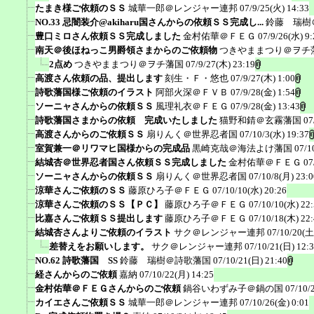
たまき様ご依頼のＳＳ
城華一郎＠レンジャー連邦
07/9/25(火) 14:33
NO.33 忌闇装介@akiharu国さんからの依頼ＳＳ完成し...
鈴藤 瑞樹
豊口ミロさん依頼ＳＳ完成しました
金村佑華＠ＦＥＧ
07/9/26(水) 9:
南天＠後ほねっこ男爵領さまからのご依頼物
つきやままつり＠ヲチ
2点め
つきやままつり＠ヲチ藩国
07/9/27(木) 23:19
高渡さん依頼の品、提出します
刻生・Ｆ・悠也
07/9/27(木) 1:00
詩歌藩国様ご依頼のイラスト
阿部火深＠ＦＶＢ
07/9/28(金) 1:54
ソーニャさんからの依頼ＳＳ
風理礼衣＠ＦＥＧ
07/9/28(金) 13:43
詩歌藩国さまからの依頼 完成いたしました
猫野和錆＠玄霧藩国
07
高渡さんからのご依頼ＳＳ
扇りんく＠世界忍者国
07/10/3(水) 19:37
室賀兼一＠リワマヒ国様からの完成品
黒崎克哉＠海法よけ藩国
07/1
結城杏＠世界忍者国さん依頼ＳＳ完成しました
金村佑華＠ＦＥＧ
07
ソーニャさんからの依頼ＳＳ
扇りんく＠世界忍者国
07/10/8(月) 23:0
涼華さんご依頼のＳＳ
藤原ひろ子＠ＦＥＧ
07/10/10(水) 20:26
涼華さんご依頼のＳＳ【ＰＣ】
藤原ひろ子＠ＦＥＧ
07/10/10(水) 22
比嘉さんご依頼ＳＳ提出します
藤原ひろ子＠ＦＥＧ
07/10/18(木) 22
結城杏さんよりご依頼のイラスト
サク＠レンジャー連邦
07/10/20(土
差替えをお願いします。
サク＠レンジャー連邦
07/10/21(日) 12:
NO.62 詩歌藩国 SS
鈴藤 瑞樹＠詩歌藩国
07/10/21(日) 21:40
経さんからのご依頼
嘉納
07/10/22(月) 14:25
金村佑華＠ＦＥＧさんからのご依頼
鍋谷いわずみ子＠鍋の国
07/10/
カイエさんご依頼ＳＳ
城華一郎＠レンジャー連邦
07/10/26(金) 0:01