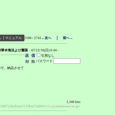
｜
ム
┃
マニュアル
2186 / 2741
←次へ
前へ→
涼華＠海法よけ藩国
- 07/12/16(日) 0:44 -
引用なし
パスワード
ので、納品させて
1,349 hits
897) NetFront/3.3＠ml7td003v11c.pcsitebrowser.ne.jp>