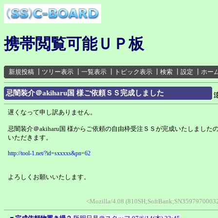
携帯閲覧可能ＵＰ板
新規投稿
┃
ツリー表示
┃
一覧表示
┃
トピック表示
┃
検索
┃
設定
┃
ホー
忌闇装介＠akiharu国 様ご依頼ＳＳ完成しました
遅くなって申し訳ありません。
忌闇装介＠akiharu国 様からご依頼の自由枠受注ＳＳが完成いたしました
いただきます。
http://tool-1.net/?id=sxxxxs&pn=62
よろしくお願いいたします。
<Mozilla/4.08 (810SH;SoftBank;SN359797000323