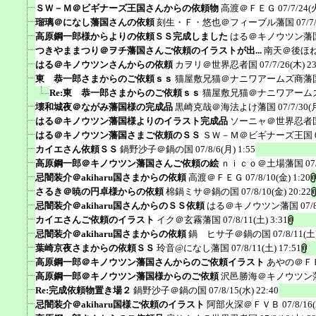
ＳＷ－Ｍ＠ビギナーズ王国さんからの依頼物
高渡＠ＦＥＧ
07/7/24(
瑠璃＠になし藩国さんの依頼
刻生・Ｆ・悠也＠フィーブル藩国
07/7
高原鋼一郎様からよりの依頼ＳＳ完成しました
はる＠キノウツン藩
つきやままつり＠ヲチ藩国さんご依頼のイラストが出...
南天＠後ほ
はる＠キノウツンさんからの依頼
カヲリ＠世界忍者国
07/7/26(木) 2
東 恭一郎さまからのご依頼ｓｓ
猫屋敷兄猫＠ナニワアームズ商藩
Re:東 恭一郎さまからのご依頼ｓｓ
猫屋敷兄猫＠ナニワアーム
壊和城夜＠ながみ藩国様の完成品
黒崎克哉＠海法よけ藩国
07/7/30(
はる＠キノウツン藩国様よりのイラスト完成品
ソーニャ＠世界忍者
はる＠キノウツン藩国さまご依頼のＳＳ
ＳＷ－Ｍ＠ビギナーズ王国
カイエさん依頼ＳＳ
鍋野沙子＠鍋の国
07/8/6(月) 1:55
高原鋼一郎＠キノウツン藩国さんご依頼の絵
ｎｉｃｏ＠土場藩国
07
忌闇装介＠akiharu国さまからの依頼
高渡＠ＦＥＧ
07/8/10(金) 1:20
さるき＠暁の円卓様からの依頼
棉鍋ミサ＠鍋の国
07/8/10(金) 20:22
忌闇装介＠akiharu国さんからのＳＳ依頼
はる＠キノウツン藩国
07/
カイエさんご依頼のイラスト
イク＠玄霧藩国
07/8/11(土) 3:31
忌闇装介＠akiharu国さまからの依頼
鍋 ヒサ子＠鍋の国
07/8/11(土
葉崎京夜さまからの依頼ＳＳ
玲音@になし藩国
07/8/11(土) 17:51
高原鋼一郎＠キノウツン藩国さんからのご依頼イラスト
あやの＠Ｆ
高原鋼一郎＠キノウツン藩国様からのご依頼
沢邑勝海＠キノウツン
Re:完成依頼物置き場２
鍋野沙子＠鍋の国
07/8/15(水) 22:40
忌闇装介＠akiharu国様ご依頼のイラスト
阿部火深＠ＦＶＢ
07/8/16