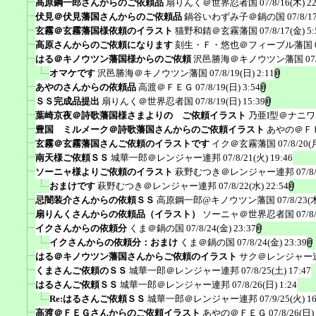
高原鋼一郎さんからのご依頼品
扇りんく＠世界忍者国
07/8/16(木) 2
伏見＠伏見藩国さんからのご依頼品
鍋谷いわずみ子＠鍋の国
07/8/1
玄霧＠玄霧藩国様依頼のイラスト
猫野和錆＠玄霧藩国
07/8/17(金) 5:
高原さんからのご依頼になります
刻生・Ｆ・悠也＠フィーブル藩国
はる＠キノウツン藩国様からのご依頼
沢邑勝海＠キノウツン藩国
07
オマケです
沢邑勝海＠キノウツン藩国
07/8/19(日) 2:11
あやのさんからの依頼品
高渡＠ＦＥＧ
07/8/19(日) 3:54
ＳＳ完成品提出
扇りんく＠世界忍者国
07/8/19(日) 15:39
葉崎京夜＠詩歌藩国様さまよりの ご依頼イラスト
乃亜I型＠ナニ
豊国 ミルメーク＠詩歌藩国さんからのご依頼イラスト
あやの＠Ｆ
玄霧＠玄霧藩国さんご依頼のイラストです
イク＠玄霧藩国
07/8/20(
南天様ご依頼ＳＳ
城華一郎＠レンジャー連邦
07/8/21(火) 19:46
ソーニャ様よりご依頼のイラスト
萩野むつき＠レンジャー連邦
07/8
おまけです
萩野むつき＠レンジャー連邦
07/8/22(水) 22:54
忌闇装介さんからの依頼ＳＳ
高原鋼一郎@キノウツン藩国
07/8/23(
扇りんくさんからの依頼品（イラスト）
ソーニャ＠世界忍者国
07/8
イクさんからの依頼分
くま＠鍋の国
07/8/24(金) 23:37
イクさんからの依頼分：おまけ
くま＠鍋の国
07/8/24(金) 23:39
はる＠キノウツン藩国さんからご依頼のイラスト
サク＠レンジャー
くまさんご依頼のＳＳ
城華一郎＠レンジャー連邦
07/8/25(土) 17:47
はるさんご依頼ＳＳ
城華一郎＠レンジャー連邦
07/8/26(日) 1:24
Re:はるさんご依頼ＳＳ
城華一郎＠レンジャー連邦
07/9/25(火) 1
高渡＠ＦＥＧさんからのご依頼イラスト
あやの＠ＦＥＧ
07/8/26(日)