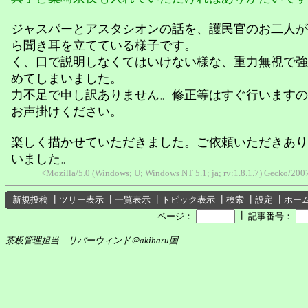
ジャスパーとアスタシオンの話を、護民官のお二人が
ら聞き耳を立てている様子です。
く、口で説明しなくてはいけない様な、重力無視で強
めてしまいました。
力不足で申し訳ありません。修正等はすぐ行いますの
お声掛けください。
楽しく描かせていただきました。ご依頼いただきあり
いました。
<Mozilla/5.0 (Windows; U; Windows NT 5.1; ja; rv:1.8.1.7) Gecko/2007
新規投稿
┃
ツリー表示
┃
一覧表示
┃
トピック表示
┃
検索
┃
設定
┃
ホー
┃
ページ：
記事番号：
茶板管理担当 リバーウィンド＠akiharu国