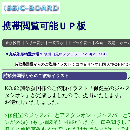
携帯閲覧可能ＵＰ板
新規投稿
┃
ツリー表示
┃
一覧表示
┃
トピック表示
┃
検索
┃
設定
┃
ホー
▼
完成依頼物置き場２
阪明日見＠スタッフ
07/6/14(木) 23:45
詩歌藩国様からのご依頼イラスト
シコウ＠リワマヒ国
07/9/24(月) 2:
詩歌藩国様からのご依頼イラスト
NO.62 詩歌藩国様のご依頼イラスト『保健室のジャ
タシオン』が完成しましたので、提出いたします。
お待たせいたしました。
>保健室のジャスパーとアスタシオン（ジャスパーと
ンが必須）(もし構図的に可能だったら、盗み聞きし
典子と葉崎京夜も入れていただければありがたいです