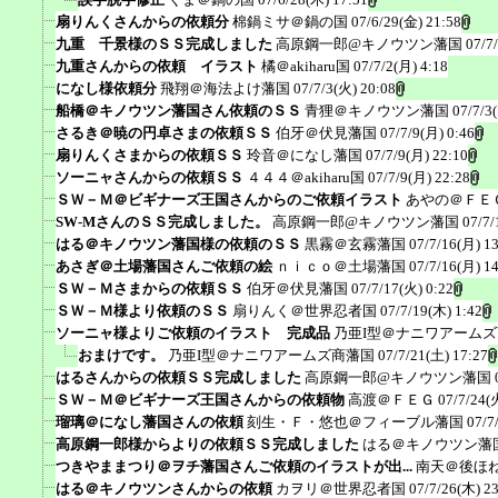
扇りんくさんからの依頼分
棉鍋ミサ＠鍋の国
07/6/29(金) 21:58
九重 千景様のＳＳ完成しました
高原鋼一郎@キノウツン藩国
07/7
九重さんからの依頼 イラスト
橘＠akiharu国
07/7/2(月) 4:18
になし様依頼分
飛翔＠海法よけ藩国
07/7/3(火) 20:08
船橋＠キノウツン藩国さん依頼のＳＳ
青狸＠キノウツン藩国
07/7/3
さるき＠暁の円卓さまの依頼ＳＳ
伯牙＠伏見藩国
07/7/9(月) 0:46
扇りんくさまからの依頼ＳＳ
玲音＠になし藩国
07/7/9(月) 22:10
ソーニャさんからの依頼ＳＳ
４４４＠akiharu国
07/7/9(月) 22:28
ＳＷ－Ｍ＠ビギナーズ王国さんからのご依頼イラスト
あやの＠ＦＥ
SW-MさんのＳＳ完成しました。
高原鋼一郎@キノウツン藩国
07/7/
はる＠キノウツン藩国様の依頼のＳＳ
黒霧＠玄霧藩国
07/7/16(月) 1
あさぎ＠土場藩国さんご依頼の絵
ｎｉｃｏ＠土場藩国
07/7/16(月) 1
ＳＷ－Ｍさまからの依頼ＳＳ
伯牙＠伏見藩国
07/7/17(火) 0:22
ＳＷ－Ｍ様より依頼のＳＳ
扇りんく＠世界忍者国
07/7/19(木) 1:42
ソーニャ様よりご依頼のイラスト 完成品
乃亜I型＠ナニワアーム
おまけです。
乃亜I型＠ナニワアームズ商藩国
07/7/21(土) 17:27
はるさんからの依頼ＳＳ完成しました
高原鋼一郎@キノウツン藩国
ＳＷ－Ｍ＠ビギナーズ王国さんからの依頼物
高渡＠ＦＥＧ
07/7/24(
瑠璃＠になし藩国さんの依頼
刻生・Ｆ・悠也＠フィーブル藩国
07/7
高原鋼一郎様からよりの依頼ＳＳ完成しました
はる＠キノウツン藩
つきやままつり＠ヲチ藩国さんご依頼のイラストが出...
南天＠後ほ
はる＠キノウツンさんからの依頼
カヲリ＠世界忍者国
07/7/26(木) 2