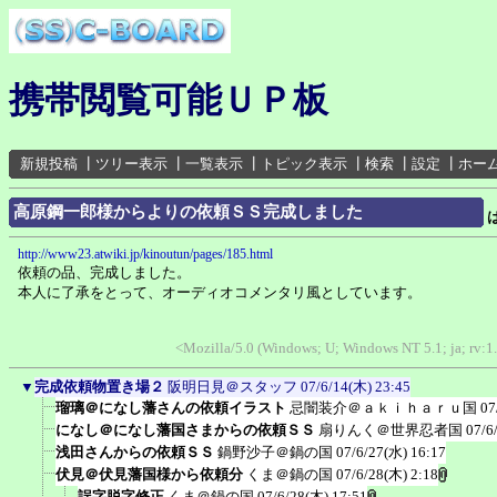
携帯閲覧可能ＵＰ板
新規投稿
┃
ツリー表示
┃
一覧表示
┃
トピック表示
┃
検索
┃
設定
┃
ホー
高原鋼一郎様からよりの依頼ＳＳ完成しました
http://www23.atwiki.jp/kinoutun/pages/185.html
依頼の品、完成しました。
本人に了承をとって、オーディオコメンタリ風としています。
<Mozilla/5.0 (Windows; U; Windows NT 5.1; ja; rv:1
▼
完成依頼物置き場２
阪明日見＠スタッフ
07/6/14(木) 23:45
瑠璃＠になし藩さんの依頼イラスト
忌闇装介＠ａｋｉｈａｒｕ国
07
になし＠になし藩国さまからの依頼ＳＳ
扇りんく＠世界忍者国
07/6
浅田さんからの依頼ＳＳ
鍋野沙子＠鍋の国
07/6/27(水) 16:17
伏見＠伏見藩国様から依頼分
くま＠鍋の国
07/6/28(木) 2:18
誤字脱字修正
くま＠鍋の国
07/6/28(木) 17:51