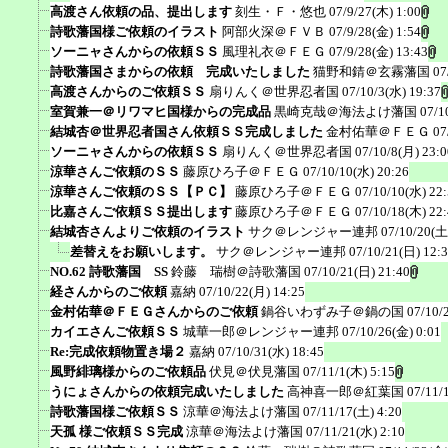
高渡さん依頼の品、提出します
刻生・Ｆ・悠也
07/9/27(木) 1:00
詩歌藩国様ご依頼のイラスト
阿部火深＠ＦＶＢ
07/9/28(金) 1:54
ソーニャさんからの依頼ＳＳ
風理礼衣＠ＦＥＧ
07/9/28(金) 13:43
詩歌藩国さまからの依頼 完成いたしました
猫野和錆＠玄霧藩国
07
高渡さんからのご依頼ＳＳ
扇りんく＠世界忍者国
07/10/3(水) 19:37
室賀兼一＠リワマヒ国様からの完成品
黒崎克哉＠海法よけ藩国
07/1
結城杏＠世界忍者国さん依頼ＳＳ完成しました
金村佑華＠ＦＥＧ
07
ソーニャさんからの依頼ＳＳ
扇りんく＠世界忍者国
07/10/8(月) 23:0
涼華さんご依頼のＳＳ
藤原ひろ子＠ＦＥＧ
07/10/10(水) 20:26
涼華さんご依頼のＳＳ【ＰＣ】
藤原ひろ子＠ＦＥＧ
07/10/10(水) 22
比嘉さんご依頼ＳＳ提出します
藤原ひろ子＠ＦＥＧ
07/10/18(木) 22
結城杏さんよりご依頼のイラスト
サク＠レンジャー連邦
07/10/20(土
差替えをお願いします。
サク＠レンジャー連邦
07/10/21(日) 12:
NO.62 詩歌藩国 SS
鈴藤 瑞樹＠詩歌藩国
07/10/21(日) 21:40
経さんからのご依頼
嘉納
07/10/22(月) 14:25
金村佑華＠ＦＥＧさんからのご依頼
鍋谷いわずみ子＠鍋の国
07/10/
カイエさんご依頼ＳＳ
城華一郎＠レンジャー連邦
07/10/26(金) 0:01
Re:完成依頼物置き場２
嘉納
07/10/31(水) 18:45
風野緋璃様からのご依頼品
伏見＠伏見藩国
07/11/1(木) 5:15
うにょさんからの依頼完成いたしました
高神喜一郎＠紅葉国
07/11/
詩歌藩国様ご依頼ＳＳ
涼華＠海法よけ藩国
07/11/17(土) 4:20
天孤 様ご依頼ＳＳ完成
涼華＠海法よけ藩国
07/11/21(水) 2:10