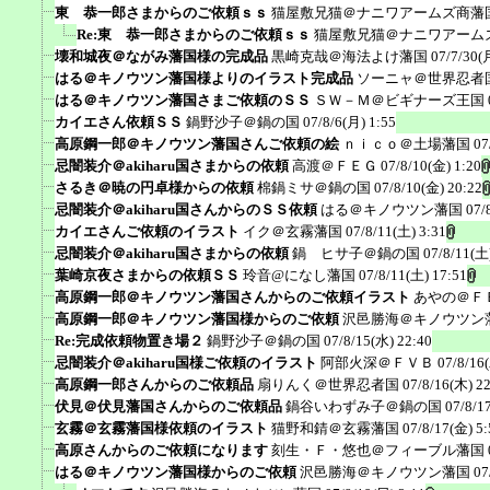
東 恭一郎さまからのご依頼ｓｓ
猫屋敷兄猫＠ナニワアームズ商藩
Re:東 恭一郎さまからのご依頼ｓｓ
猫屋敷兄猫＠ナニワアーム
壊和城夜＠ながみ藩国様の完成品
黒崎克哉＠海法よけ藩国
07/7/30(
はる＠キノウツン藩国様よりのイラスト完成品
ソーニャ＠世界忍者
はる＠キノウツン藩国さまご依頼のＳＳ
ＳＷ－Ｍ＠ビギナーズ王国
カイエさん依頼ＳＳ
鍋野沙子＠鍋の国
07/8/6(月) 1:55
高原鋼一郎＠キノウツン藩国さんご依頼の絵
ｎｉｃｏ＠土場藩国
07
忌闇装介＠akiharu国さまからの依頼
高渡＠ＦＥＧ
07/8/10(金) 1:20
さるき＠暁の円卓様からの依頼
棉鍋ミサ＠鍋の国
07/8/10(金) 20:22
忌闇装介＠akiharu国さんからのＳＳ依頼
はる＠キノウツン藩国
07/
カイエさんご依頼のイラスト
イク＠玄霧藩国
07/8/11(土) 3:31
忌闇装介＠akiharu国さまからの依頼
鍋 ヒサ子＠鍋の国
07/8/11(土
葉崎京夜さまからの依頼ＳＳ
玲音@になし藩国
07/8/11(土) 17:51
高原鋼一郎＠キノウツン藩国さんからのご依頼イラスト
あやの＠Ｆ
高原鋼一郎＠キノウツン藩国様からのご依頼
沢邑勝海＠キノウツン
Re:完成依頼物置き場２
鍋野沙子＠鍋の国
07/8/15(水) 22:40
忌闇装介＠akiharu国様ご依頼のイラスト
阿部火深＠ＦＶＢ
07/8/16
高原鋼一郎さんからのご依頼品
扇りんく＠世界忍者国
07/8/16(木) 2
伏見＠伏見藩国さんからのご依頼品
鍋谷いわずみ子＠鍋の国
07/8/1
玄霧＠玄霧藩国様依頼のイラスト
猫野和錆＠玄霧藩国
07/8/17(金) 5:
高原さんからのご依頼になります
刻生・Ｆ・悠也＠フィーブル藩国
はる＠キノウツン藩国様からのご依頼
沢邑勝海＠キノウツン藩国
07