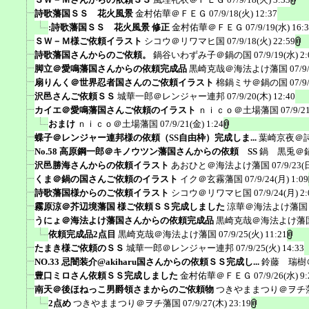
詩歌藩国ＳＳ 花火風景
金村佑華＠ＦＥＧ
07/9/18(火) 12:37
:詩歌藩国ＳＳ 花火風景 修正
金村佑華＠ＦＥＧ
07/9/19(水) 16:
ＳＷ－Ｍ様ご依頼イラスト
シコウ＠リワマヒ国
07/9/18(火) 22:59
詩歌藩国さんからのご依頼。
鍋谷いわずみ子＠鍋の国
07/9/19(水) 2:
脚立＠愛鳴藩国さんからの依頼完成品
黒崎克哉＠海法よけ藩国
07/9
扇りんく＠世界忍者国さんのご依頼イラスト
棉鍋ミサ＠鍋の国
07/9
沢邑さんご依頼ＳＳ
城華一郎＠レンジャー連邦
07/9/20(木) 12:40
カイエ＠愛鳴藩国さんご依頼のイラスト
ｎｉｃｏ＠土場藩国
07/9/2
おまけ
ｎｉｃｏ＠土場藩国
07/9/21(金) 1:24
蝶子＠レンジャー連邦様の依頼（SS自由枠）完成しま...
葉崎京夜＠
No.58 高原鋼一郎＠キノウツン藩国さんからの依頼 SS
鍋 黒兎＠
沢邑勝海さんからの依頼イラスト
あおひと＠海法よけ藩国
07/9/23(
くま＠鍋の国さんご依頼のイラスト
イク＠玄霧藩国
07/9/24(月) 1:09
詩歌藩国様からのご依頼イラスト
シコウ＠リワマヒ国
07/9/24(月) 2:
霧原涼＠芥辺境藩国 様ご依頼ＳＳ完成しました
涼華＠海法よけ藩国
うにょ＠海法よけ藩国さんからの依頼完成品
黒崎克哉＠海法よけ藩
依頼完成品2点目
黒崎克哉＠海法よけ藩国
07/9/25(火) 11:21
たまき様ご依頼のＳＳ
城華一郎＠レンジャー連邦
07/9/25(火) 14:33
NO.33 忌闇装介@akiharu国さんからの依頼ＳＳ完成し...
鈴藤 瑞樹
豊口ミロさん依頼ＳＳ完成しました
金村佑華＠ＦＥＧ
07/9/26(水) 9:
南天＠後ほねっこ男爵領さまからのご依頼物
つきやままつり＠ヲチ
2点め
つきやままつり＠ヲチ藩国
07/9/27(木) 23:19