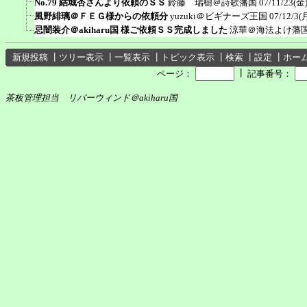
No.79 結城杏さんより依頼のＳＳ
鈴藤 瑞樹＠詩歌藩国
07/11/23(金)
風野緋璃＠ＦＥＧ様からの依頼分
yuzuki＠ビギナーズ王国
07/12/3(
忌闇装介＠akiharu国 様ご依頼ＳＳ完成しました
涼華＠海法よけ藩
新規投稿
┃
ツリー表示
┃
一覧表示
┃
トピック表示
┃
検索
┃
設定
┃
ホー
┃
ページ：
記事番号：
茶板管理担当 リバーウィンド＠akiharu国