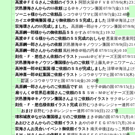
高渡＠ＦＥＧさんご依頼のイラスト
阿部火深＠ＦＶＢ
07/9/6(木) 23:
沢邑勝海さんからのSS依頼
はる＠キノウツン藩国
07/9/7(金) 3:16
ソーニャ様からのご依頼品
シコウ＠リワマヒ国
07/9/7(金) 22:48
カイエ＠愛鳴藩国 様より御依頼のＳＳ完成しました
涼華＠海法よけ
双海環さんのSS完成しました。
高原鋼一郎@キノウツン藩国
07/9/8
高原鋼一郎様からの御依頼品ＳＳ
かすみ
07/9/8(土) 19:32
高渡＠ＦＥＧ様からのご依頼のＳＳ完成のおしらせ
悪童屋＠悪童同
高原鋼一郎さんからの依頼
沢邑勝海＠キノウツン藩国
07/9/9(日) 21:
高原鋼一郎さんからの依頼
風杜神奈＠暁の円卓
07/9/11(火) 0:10
刻生・Ｆ・悠也さん依頼のイラスト
yuzuki＠ビギナーズ王国
07/9/1
沢邑勝海＠キノウツン藩国様からのご依頼
守上藤丸＠ナニワアーム
高神喜一郎＠紅葉国 様ご依頼のＳＳが完成しました
涼華＠海法よけ
高神喜一郎＠紅葉国ご依頼イラスト
シコウ＠リワマヒ国
07/9/13(木)
訂正
シコウ＠リワマヒ国
07/9/14(金) 20:20
高原鋼一郎さんからのご依頼品です
鍋 ヒサ子＠鍋の国
07/9/15(土)
扇りんく＠世界忍者国さんご依頼のＳＳ
ＳＷ－Ｍ＠ビギナーズ王国
沢邑勝海＠キノウツン藩国さんよりご依頼のイラスト
サク＠レンジ
刻生・Ｆ・悠也様依頼イラスト完成
萩野むつき＠レンジャー連邦
07
おまけ
萩野むつき＠レンジャー連邦
07/9/16(日) 22:27
壊和城夜＠ながみ藩国様よりのご依頼物
まき＠鍋の国
07/9/17(月) 8:
あおひとさんからのご依頼イラスト
あやの＠ＦＥＧ
07/9/17(月) 20:4
双海さんお見合いイベント御依頼イラスト
南天＠後ほねっこ男爵領
ＳＷ－Ｍさんからの依頼ＳＳ
風理礼衣＠ＦＥＧ
07/9/18(火) 3:33