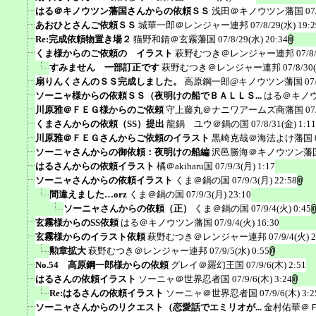
はる＠キノウツン藩国さんからの依頼ＳＳ
浅田＠キノウツン藩国
07
あおひとさんご依頼ＳＳ
城華一郎＠レンジャー連邦
07/8/29(水) 19:2
Re:完成依頼物置き場２
猫野和錆＠玄霧藩国
07/8/29(水) 20:34
くま様からのご依頼の イラスト
萩野むつき＠レンジャー連邦
07/8
すみません 一部訂正です
萩野むつき＠レンジャー連邦
07/8/30
扇りんくさんのＳＳ完成しました。
高原鋼一郎@キノウツン藩国
07
ソーニャ様からの依頼ＳＳ（夜明けの船でＢＡＬＬＳ...
はる＠キノ
川原雅＠ＦＥＧ様からのご依頼
守上藤丸＠ナニワアームズ商藩国
07
くまさんからの依頼（SS）提出
龍鍋 ユウ＠鍋の国
07/8/31(金) 1:11
川原雅＠ＦＥＧさんからご依頼のイラスト
黒崎克哉＠海法よけ藩国
ソーニャさんからの御依頼：夜明けの船編
沢邑勝海＠キノウツン藩
はるさんからの依頼イラスト
橘＠akiharu国
07/9/3(月) 1:17
ソーニャさんからの依頼イラスト
くま＠鍋の国
07/9/3(月) 22:58
間違えました…orz
くま＠鍋の国
07/9/3(月) 23:10
ソーニャさんからの依頼（正）
くま＠鍋の国
07/9/4(火) 0:45
玄霧様からのSS依頼
はる＠キノウツン藩国
07/9/4(火) 16:30
玄霧様からのイラスト依頼
萩野むつき＠レンジャー連邦
07/9/4(火) 
勲章拡大
萩野むつき＠レンジャー連邦
07/9/5(水) 0:55
No.54 高原鋼一郎様からの依頼
グレイ＠羅幻王国
07/9/6(木) 2:51
はるさんの依頼イラスト
ソーニャ＠世界忍者国
07/9/6(木) 3:24
Re:はるさんの依頼イラスト
ソーニャ＠世界忍者国
07/9/6(木) 3:2
ソーニャさんからのリクエスト（恋愛話でエミリオが...
金村佑華＠