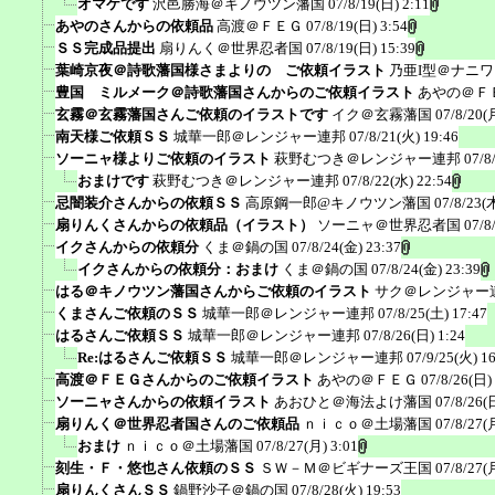
オマケです
沢邑勝海＠キノウツン藩国
07/8/19(日) 2:11
あやのさんからの依頼品
高渡＠ＦＥＧ
07/8/19(日) 3:54
ＳＳ完成品提出
扇りんく＠世界忍者国
07/8/19(日) 15:39
葉崎京夜＠詩歌藩国様さまよりの ご依頼イラスト
乃亜I型＠ナニ
豊国 ミルメーク＠詩歌藩国さんからのご依頼イラスト
あやの＠Ｆ
玄霧＠玄霧藩国さんご依頼のイラストです
イク＠玄霧藩国
07/8/20(
南天様ご依頼ＳＳ
城華一郎＠レンジャー連邦
07/8/21(火) 19:46
ソーニャ様よりご依頼のイラスト
萩野むつき＠レンジャー連邦
07/8
おまけです
萩野むつき＠レンジャー連邦
07/8/22(水) 22:54
忌闇装介さんからの依頼ＳＳ
高原鋼一郎@キノウツン藩国
07/8/23(
扇りんくさんからの依頼品（イラスト）
ソーニャ＠世界忍者国
07/8
イクさんからの依頼分
くま＠鍋の国
07/8/24(金) 23:37
イクさんからの依頼分：おまけ
くま＠鍋の国
07/8/24(金) 23:39
はる＠キノウツン藩国さんからご依頼のイラスト
サク＠レンジャー
くまさんご依頼のＳＳ
城華一郎＠レンジャー連邦
07/8/25(土) 17:47
はるさんご依頼ＳＳ
城華一郎＠レンジャー連邦
07/8/26(日) 1:24
Re:はるさんご依頼ＳＳ
城華一郎＠レンジャー連邦
07/9/25(火) 1
高渡＠ＦＥＧさんからのご依頼イラスト
あやの＠ＦＥＧ
07/8/26(日)
ソーニャさんからの依頼イラスト
あおひと＠海法よけ藩国
07/8/26(
扇りんく＠世界忍者国さんのご依頼品
ｎｉｃｏ＠土場藩国
07/8/27(
おまけ
ｎｉｃｏ＠土場藩国
07/8/27(月) 3:01
刻生・Ｆ・悠也さん依頼のＳＳ
ＳＷ－Ｍ＠ビギナーズ王国
07/8/27(
扇りんくさんＳＳ
鍋野沙子＠鍋の国
07/8/28(火) 19:53