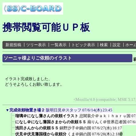
携帯閲覧可能ＵＰ板
新規投稿
┃
ツリー表示
┃
一覧表示
┃
トピック表示
┃
検索
┃
設定
┃
ホー
ソーニャ様よりご依頼のイラスト
イラスト完成致しました、
どうそよろしくお願い致します。
<Mozilla/4.0 (compatible; MSIE 5.1
▼
完成依頼物置き場２
阪明日見＠スタッフ
07/6/14(木) 23:45
瑠璃＠になし藩さんの依頼イラスト
忌闇装介＠ａｋｉｈａｒｕ国
07
になし＠になし藩国さまからの依頼ＳＳ
扇りんく＠世界忍者国
07/6
浅田さんからの依頼ＳＳ
鍋野沙子＠鍋の国
07/6/27(水) 16:17
伏見＠伏見藩国様から依頼分
くま＠鍋の国
07/6/28(木) 2:18