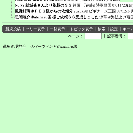
No.79 結城杏さんより依頼のＳＳ
鈴藤 瑞樹＠詩歌藩国
07/11/23(金)
風野緋璃＠ＦＥＧ様からの依頼分
yuzuki＠ビギナーズ王国
07/12/3(
忌闇装介＠akiharu国 様ご依頼ＳＳ完成しました
涼華＠海法よけ藩
新規投稿
┃
ツリー表示
┃
一覧表示
┃
トピック表示
┃
検索
┃
設定
┃
ホー
┃
ページ：
記事番号：
茶板管理担当 リバーウィンド＠akiharu国