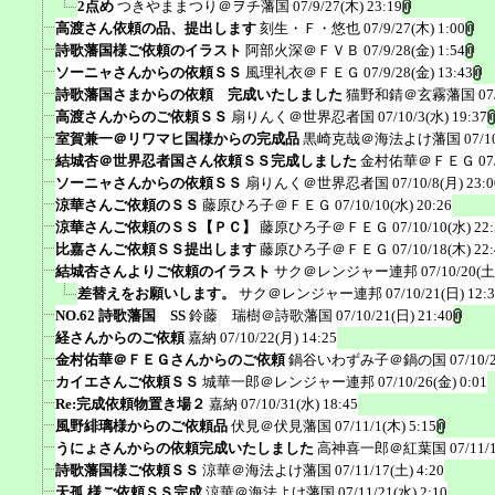
2点め
つきやままつり＠ヲチ藩国
07/9/27(木) 23:19
高渡さん依頼の品、提出します
刻生・Ｆ・悠也
07/9/27(木) 1:00
詩歌藩国様ご依頼のイラスト
阿部火深＠ＦＶＢ
07/9/28(金) 1:54
ソーニャさんからの依頼ＳＳ
風理礼衣＠ＦＥＧ
07/9/28(金) 13:43
詩歌藩国さまからの依頼 完成いたしました
猫野和錆＠玄霧藩国
07
高渡さんからのご依頼ＳＳ
扇りんく＠世界忍者国
07/10/3(水) 19:37
室賀兼一＠リワマヒ国様からの完成品
黒崎克哉＠海法よけ藩国
07/1
結城杏＠世界忍者国さん依頼ＳＳ完成しました
金村佑華＠ＦＥＧ
07
ソーニャさんからの依頼ＳＳ
扇りんく＠世界忍者国
07/10/8(月) 23:0
涼華さんご依頼のＳＳ
藤原ひろ子＠ＦＥＧ
07/10/10(水) 20:26
涼華さんご依頼のＳＳ【ＰＣ】
藤原ひろ子＠ＦＥＧ
07/10/10(水) 22
比嘉さんご依頼ＳＳ提出します
藤原ひろ子＠ＦＥＧ
07/10/18(木) 22
結城杏さんよりご依頼のイラスト
サク＠レンジャー連邦
07/10/20(土
差替えをお願いします。
サク＠レンジャー連邦
07/10/21(日) 12:
NO.62 詩歌藩国 SS
鈴藤 瑞樹＠詩歌藩国
07/10/21(日) 21:40
経さんからのご依頼
嘉納
07/10/22(月) 14:25
金村佑華＠ＦＥＧさんからのご依頼
鍋谷いわずみ子＠鍋の国
07/10/
カイエさんご依頼ＳＳ
城華一郎＠レンジャー連邦
07/10/26(金) 0:01
Re:完成依頼物置き場２
嘉納
07/10/31(水) 18:45
風野緋璃様からのご依頼品
伏見＠伏見藩国
07/11/1(木) 5:15
うにょさんからの依頼完成いたしました
高神喜一郎＠紅葉国
07/11/
詩歌藩国様ご依頼ＳＳ
涼華＠海法よけ藩国
07/11/17(土) 4:20
天孤 様ご依頼ＳＳ完成
涼華＠海法よけ藩国
07/11/21(水) 2:10