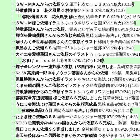
ＳＷ－Ｍさんからの依頼ＳＳ
風理礼衣＠ＦＥＧ
07/9/18(火) 3:33
詩歌藩国ＳＳ 花火風景
金村佑華＠ＦＥＧ
07/9/18(火) 12:37
:詩歌藩国ＳＳ 花火風景 修正
金村佑華＠ＦＥＧ
07/9/19(水) 16:
ＳＷ－Ｍ様ご依頼イラスト
シコウ＠リワマヒ国
07/9/18(火) 22:59
詩歌藩国さんからのご依頼。
鍋谷いわずみ子＠鍋の国
07/9/19(水) 2:
脚立＠愛鳴藩国さんからの依頼完成品
黒崎克哉＠海法よけ藩国
07/9
扇りんく＠世界忍者国さんのご依頼イラスト
棉鍋ミサ＠鍋の国
07/9
沢邑さんご依頼ＳＳ
城華一郎＠レンジャー連邦
07/9/20(木) 12:40
カイエ＠愛鳴藩国さんご依頼のイラスト
ｎｉｃｏ＠土場藩国
07/9/2
おまけ
ｎｉｃｏ＠土場藩国
07/9/21(金) 1:24
蝶子＠レンジャー連邦様の依頼（SS自由枠）完成しま...
葉崎京夜＠
No.58 高原鋼一郎＠キノウツン藩国さんからの依頼 SS
鍋 黒兎＠
沢邑勝海さんからの依頼イラスト
あおひと＠海法よけ藩国
07/9/23(
くま＠鍋の国さんご依頼のイラスト
イク＠玄霧藩国
07/9/24(月) 1:09
詩歌藩国様からのご依頼イラスト
シコウ＠リワマヒ国
07/9/24(月) 2:
霧原涼＠芥辺境藩国 様ご依頼ＳＳ完成しました
涼華＠海法よけ藩国
うにょ＠海法よけ藩国さんからの依頼完成品
黒崎克哉＠海法よけ藩
依頼完成品2点目
黒崎克哉＠海法よけ藩国
07/9/25(火) 11:21
たまき様ご依頼のＳＳ
城華一郎＠レンジャー連邦
07/9/25(火) 14:33
NO.33 忌闇装介@akiharu国さんからの依頼ＳＳ完成し...
鈴藤 瑞樹
豊口ミロさん依頼ＳＳ完成しました
金村佑華＠ＦＥＧ
07/9/26(水) 9:
南天＠後ほねっこ男爵領さまからのご依頼物
つきやままつり＠ヲチ