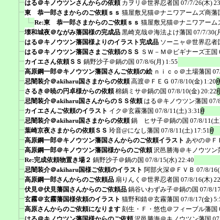
はる＠キノウツンさんからの依頼
カヲリ＠世界忍者国
07/7/26(木) 2
東 恭一郎さまからのご依頼ｓｓ
猫屋敷兄猫＠ナニワアームズ商藩
Re:東 恭一郎さまからのご依頼ｓｓ
猫屋敷兄猫＠ナニワアーム
壊和城夜＠ながみ藩国様の完成品
黒崎克哉＠海法よけ藩国
07/7/30(
はる＠キノウツン藩国様よりのイラスト完成品
ソーニャ＠世界忍者
はる＠キノウツン藩国さまご依頼のＳＳ
ＳＷ－Ｍ＠ビギナーズ王国
カイエさん依頼ＳＳ
鍋野沙子＠鍋の国
07/8/6(月) 1:55
高原鋼一郎＠キノウツン藩国さんご依頼の絵
ｎｉｃｏ＠土場藩国
07
忌闇装介＠akiharu国さまからの依頼
高渡＠ＦＥＧ
07/8/10(金) 1:20
さるき＠暁の円卓様からの依頼
棉鍋ミサ＠鍋の国
07/8/10(金) 20:22
忌闇装介＠akiharu国さんからのＳＳ依頼
はる＠キノウツン藩国
07/
カイエさんご依頼のイラスト
イク＠玄霧藩国
07/8/11(土) 3:31
忌闇装介＠akiharu国さまからの依頼
鍋 ヒサ子＠鍋の国
07/8/11(土
葉崎京夜さまからの依頼ＳＳ
玲音@になし藩国
07/8/11(土) 17:51
高原鋼一郎＠キノウツン藩国さんからのご依頼イラスト
あやの＠Ｆ
高原鋼一郎＠キノウツン藩国様からのご依頼
沢邑勝海＠キノウツン
Re:完成依頼物置き場２
鍋野沙子＠鍋の国
07/8/15(水) 22:40
忌闇装介＠akiharu国様ご依頼のイラスト
阿部火深＠ＦＶＢ
07/8/16
高原鋼一郎さんからのご依頼品
扇りんく＠世界忍者国
07/8/16(木) 2
伏見＠伏見藩国さんからのご依頼品
鍋谷いわずみ子＠鍋の国
07/8/1
玄霧＠玄霧藩国様依頼のイラスト
猫野和錆＠玄霧藩国
07/8/17(金) 5:
高原さんからのご依頼になります
刻生・Ｆ・悠也＠フィーブル藩国
はる＠キノウツン藩国様からのご依頼
沢邑勝海＠キノウツン藩国
07