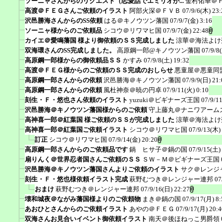
ソーニャさんからのリクエスト（恋愛話でエミリオが...
金村佑華＠
高渡＠ＦＥＧさんご依頼のイラスト
阿部火深＠ＦＶＢ
07/9/6(木) 23:
沢邑勝海さんからのSS依頼
はる＠キノウツン藩国
07/9/7(金) 3:16
ソーニャ様からのご依頼品
シコウ＠リワマヒ国
07/9/7(金) 22:48
カイエ＠愛鳴藩国 様より御依頼のＳＳ完成しました
涼華＠海法よけ
双海環さんのSS完成しました。
高原鋼一郎@キノウツン藩国
07/9/8
高原鋼一郎様からの御依頼品ＳＳ
かすみ
07/9/8(土) 19:32
高渡＠ＦＥＧ様からのご依頼のＳＳ完成のおしらせ
悪童屋＠悪童同
高原鋼一郎さんからの依頼
沢邑勝海＠キノウツン藩国
07/9/9(日) 21:
高原鋼一郎さんからの依頼
風杜神奈＠暁の円卓
07/9/11(火) 0:10
刻生・Ｆ・悠也さん依頼のイラスト
yuzuki＠ビギナーズ王国
07/9/1
沢邑勝海＠キノウツン藩国様からのご依頼
守上藤丸＠ナニワアーム
高神喜一郎＠紅葉国 様ご依頼のＳＳが完成しました
涼華＠海法よけ
高神喜一郎＠紅葉国ご依頼イラスト
シコウ＠リワマヒ国
07/9/13(木)
訂正
シコウ＠リワマヒ国
07/9/14(金) 20:20
高原鋼一郎さんからのご依頼品です
鍋 ヒサ子＠鍋の国
07/9/15(土)
扇りんく＠世界忍者国さんご依頼のＳＳ
ＳＷ－Ｍ＠ビギナーズ王国
沢邑勝海＠キノウツン藩国さんよりご依頼のイラスト
サク＠レンジ
刻生・Ｆ・悠也様依頼イラスト完成
萩野むつき＠レンジャー連邦
07
おまけ
萩野むつき＠レンジャー連邦
07/9/16(日) 22:27
壊和城夜＠ながみ藩国様よりのご依頼物
まき＠鍋の国
07/9/17(月) 8:
あおひとさんからのご依頼イラスト
あやの＠ＦＥＧ
07/9/17(月) 20:4
双海さんお見合いイベント御依頼イラスト
南天＠後ほねっこ男爵領