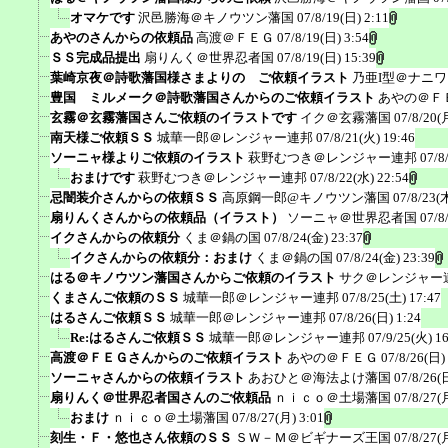
オマケです
沢邑勝海＠キノウツン藩国
07/8/19(日) 2:11
あやのさんからの依頼品
高渡＠ＦＥＧ
07/8/19(日) 3:54
ＳＳ完成品提出
扇りんく＠世界忍者国
07/8/19(日) 15:39
葉崎京夜＠詩歌藩国様さまよりの ご依頼イラスト
乃亜I型＠ナニ
豊国 ミルメーク＠詩歌藩国さんからのご依頼イラスト
あやの＠Ｆ
玄霧＠玄霧藩国さんご依頼のイラストです
イク＠玄霧藩国
07/8/20(
南天様ご依頼ＳＳ
城華一郎＠レンジャー連邦
07/8/21(火) 19:46
ソーニャ様よりご依頼のイラスト
萩野むつき＠レンジャー連邦
07/8
おまけです
萩野むつき＠レンジャー連邦
07/8/22(水) 22:54
忌闇装介さんからの依頼ＳＳ
高原鋼一郎@キノウツン藩国
07/8/23(
扇りんくさんからの依頼品（イラスト）
ソーニャ＠世界忍者国
07/8
イクさんからの依頼分
くま＠鍋の国
07/8/24(金) 23:37
イクさんからの依頼分：おまけ
くま＠鍋の国
07/8/24(金) 23:39
はる＠キノウツン藩国さんからご依頼のイラスト
サク＠レンジャー
くまさんご依頼のＳＳ
城華一郎＠レンジャー連邦
07/8/25(土) 17:47
はるさんご依頼ＳＳ
城華一郎＠レンジャー連邦
07/8/26(日) 1:24
Re:はるさんご依頼ＳＳ
城華一郎＠レンジャー連邦
07/9/25(火) 1
高渡＠ＦＥＧさんからのご依頼イラスト
あやの＠ＦＥＧ
07/8/26(日)
ソーニャさんからの依頼イラスト
あおひと＠海法よけ藩国
07/8/26(
扇りんく＠世界忍者国さんのご依頼品
ｎｉｃｏ＠土場藩国
07/8/27(
おまけ
ｎｉｃｏ＠土場藩国
07/8/27(月) 3:01
刻生・Ｆ・悠也さん依頼のＳＳ
ＳＷ－Ｍ＠ビギナーズ王国
07/8/27(