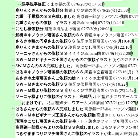
誤字脱字修正
くま＠鍋の国
07/6/28(木) 17:51
扇りんくさんからの依頼分
棉鍋ミサ＠鍋の国
07/6/29(金) 21:58
九重 千景様のＳＳ完成しました
高原鋼一郎@キノウツン藩国
07/7
九重さんからの依頼 イラスト
橘＠akiharu国
07/7/2(月) 4:18
になし様依頼分
飛翔＠海法よけ藩国
07/7/3(火) 20:08
船橋＠キノウツン藩国さん依頼のＳＳ
青狸＠キノウツン藩国
07/7/3
さるき＠暁の円卓さまの依頼ＳＳ
伯牙＠伏見藩国
07/7/9(月) 0:46
扇りんくさまからの依頼ＳＳ
玲音＠になし藩国
07/7/9(月) 22:10
ソーニャさんからの依頼ＳＳ
４４４＠akiharu国
07/7/9(月) 22:28
ＳＷ－Ｍ＠ビギナーズ王国さんからのご依頼イラスト
あやの＠ＦＥ
SW-MさんのＳＳ完成しました。
高原鋼一郎@キノウツン藩国
07/7/
はる＠キノウツン藩国様の依頼のＳＳ
黒霧＠玄霧藩国
07/7/16(月) 1
あさぎ＠土場藩国さんご依頼の絵
ｎｉｃｏ＠土場藩国
07/7/16(月) 1
ＳＷ－Ｍさまからの依頼ＳＳ
伯牙＠伏見藩国
07/7/17(火) 0:22
ＳＷ－Ｍ様より依頼のＳＳ
扇りんく＠世界忍者国
07/7/19(木) 1:42
ソーニャ様よりご依頼のイラスト 完成品
乃亜I型＠ナニワアーム
おまけです。
乃亜I型＠ナニワアームズ商藩国
07/7/21(土) 17:27
はるさんからの依頼ＳＳ完成しました
高原鋼一郎@キノウツン藩国
ＳＷ－Ｍ＠ビギナーズ王国さんからの依頼物
高渡＠ＦＥＧ
07/7/24(
瑠璃＠になし藩国さんの依頼
刻生・Ｆ・悠也＠フィーブル藩国
07/7
高原鋼一郎様からよりの依頼ＳＳ完成しました
はる＠キノウツン藩
つきやままつり＠ヲチ藩国さんご依頼のイラストが出...
南天＠後ほ