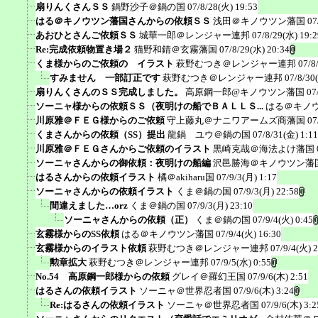
扇りんくさんＳＳ
鍋野沙子＠鍋の国
07/8/28(火) 19:53
はる＠キノウツン藩国さんからの依頼ＳＳ
浅田＠キノウツン藩国
07
あおひとさんご依頼ＳＳ
城華一郎＠レンジャー連邦
07/8/29(水) 19:2
Re:完成依頼物置き場２
猫野和錆＠玄霧藩国
07/8/29(水) 20:34
くま様からのご依頼の イラスト
萩野むつき＠レンジャー連邦
07/8
すみません 一部訂正です
萩野むつき＠レンジャー連邦
07/8/30
扇りんくさんのＳＳ完成しました。
高原鋼一郎@キノウツン藩国
07
ソーニャ様からの依頼ＳＳ（夜明けの船でＢＡＬＬＳ...
はる＠キノ
川原雅＠ＦＥＧ様からのご依頼
守上藤丸＠ナニワアームズ商藩国
07
くまさんからの依頼（SS）提出
龍鍋 ユウ＠鍋の国
07/8/31(金) 1:11
川原雅＠ＦＥＧさんからご依頼のイラスト
黒崎克哉＠海法よけ藩国
ソーニャさんからの御依頼：夜明けの船編
沢邑勝海＠キノウツン藩
はるさんからの依頼イラスト
橘＠akiharu国
07/9/3(月) 1:17
ソーニャさんからの依頼イラスト
くま＠鍋の国
07/9/3(月) 22:58
間違えました…orz
くま＠鍋の国
07/9/3(月) 23:10
ソーニャさんからの依頼（正）
くま＠鍋の国
07/9/4(火) 0:45
玄霧様からのSS依頼
はる＠キノウツン藩国
07/9/4(火) 16:30
玄霧様からのイラスト依頼
萩野むつき＠レンジャー連邦
07/9/4(火) 
勲章拡大
萩野むつき＠レンジャー連邦
07/9/5(水) 0:55
No.54 高原鋼一郎様からの依頼
グレイ＠羅幻王国
07/9/6(木) 2:51
はるさんの依頼イラスト
ソーニャ＠世界忍者国
07/9/6(木) 3:24
Re:はるさんの依頼イラスト
ソーニャ＠世界忍者国
07/9/6(木) 3:2