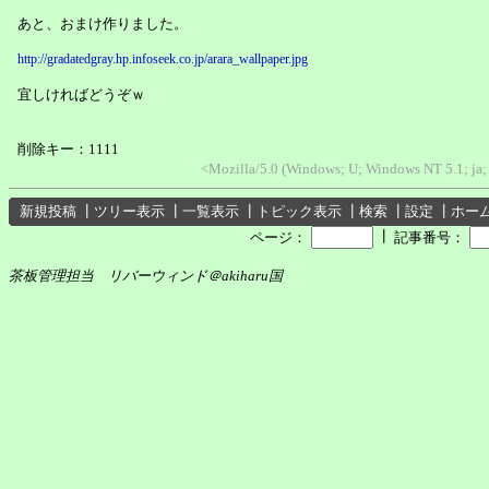
あと、おまけ作りました。
http://gradatedgray.hp.infoseek.co.jp/arara_wallpaper.jpg
宜しければどうぞｗ
削除キー：1111
<Mozilla/5.0 (Windows; U; Windows NT 5.1; ja; 
新規投稿
┃
ツリー表示
┃
一覧表示
┃
トピック表示
┃
検索
┃
設定
┃
ホー
┃
ページ：
記事番号：
茶板管理担当 リバーウィンド＠akiharu国