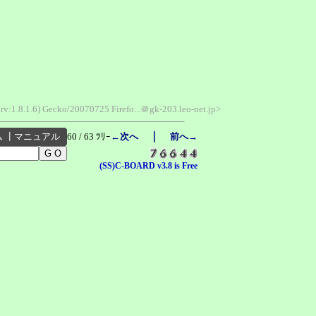
rv:1.8.1.6) Gecko/20070725 Firefo...＠gk-203.leo-net.jp>
｜
ム
┃
マニュアル
60 / 63 ﾂﾘｰ
←次へ
前へ→
(SS)C-BOARD v3.8 is Free