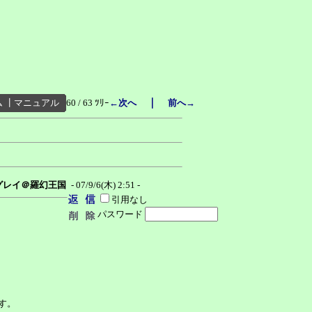
｜
ム
┃
マニュアル
60 / 63 ﾂﾘｰ
←次へ
前へ→
グレイ＠羅幻王国
- 07/9/6(木) 2:51 -
引用なし
パスワード
す。