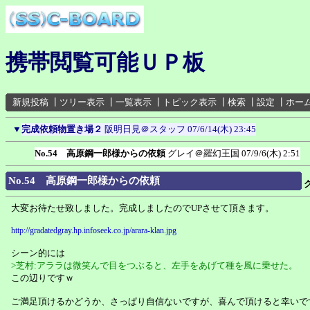
携帯閲覧可能ＵＰ板
新規投稿
┃
ツリー表示
┃
一覧表示
┃
トピック表示
┃
検索
┃
設定
┃
ホー
▼
完成依頼物置き場２
阪明日見＠スタッフ
07/6/14(木) 23:45
No.54 高原鋼一郎様からの依頼
グレイ＠羅幻王国
07/9/6(木) 2:51
No.54 高原鋼一郎様からの依頼
大変お待たせ致しました。完成しましたのでUPさせて頂きます。
http://gradatedgray.hp.infoseek.co.jp/arara-klan.jpg
シーン的には
>芝村:アララは微笑んで目をつぶると、左手をあげて種を風に乗せた。
この辺りですｗ
ご満足頂けるかどうか、さっぱり自信ないですが、喜んで頂けると幸いで