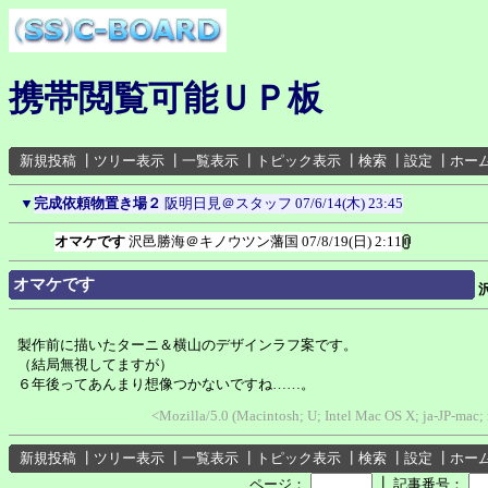
携帯閲覧可能ＵＰ板
新規投稿
┃
ツリー表示
┃
一覧表示
┃
トピック表示
┃
検索
┃
設定
┃
ホー
▼
完成依頼物置き場２
阪明日見＠スタッフ
07/6/14(木) 23:45
オマケです
沢邑勝海＠キノウツン藩国
07/8/19(日) 2:11
オマケです
製作前に描いたターニ＆横山のデザインラフ案です。
（結局無視してますが）
６年後ってあんまり想像つかないですね……。
<Mozilla/5.0 (Macintosh; U; Intel Mac OS X; ja-JP-mac;
新規投稿
┃
ツリー表示
┃
一覧表示
┃
トピック表示
┃
検索
┃
設定
┃
ホー
┃
ページ：
記事番号：