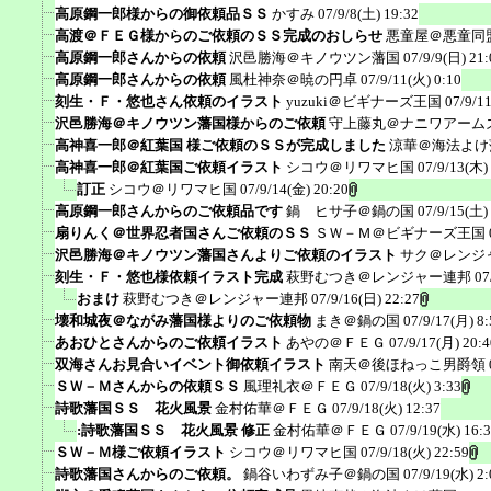
高原鋼一郎様からの御依頼品ＳＳ
かすみ
07/9/8(土) 19:32
高渡＠ＦＥＧ様からのご依頼のＳＳ完成のおしらせ
悪童屋＠悪童同
高原鋼一郎さんからの依頼
沢邑勝海＠キノウツン藩国
07/9/9(日) 21:
高原鋼一郎さんからの依頼
風杜神奈＠暁の円卓
07/9/11(火) 0:10
刻生・Ｆ・悠也さん依頼のイラスト
yuzuki＠ビギナーズ王国
07/9/1
沢邑勝海＠キノウツン藩国様からのご依頼
守上藤丸＠ナニワアーム
高神喜一郎＠紅葉国 様ご依頼のＳＳが完成しました
涼華＠海法よけ
高神喜一郎＠紅葉国ご依頼イラスト
シコウ＠リワマヒ国
07/9/13(木)
訂正
シコウ＠リワマヒ国
07/9/14(金) 20:20
高原鋼一郎さんからのご依頼品です
鍋 ヒサ子＠鍋の国
07/9/15(土)
扇りんく＠世界忍者国さんご依頼のＳＳ
ＳＷ－Ｍ＠ビギナーズ王国
沢邑勝海＠キノウツン藩国さんよりご依頼のイラスト
サク＠レンジ
刻生・Ｆ・悠也様依頼イラスト完成
萩野むつき＠レンジャー連邦
07
おまけ
萩野むつき＠レンジャー連邦
07/9/16(日) 22:27
壊和城夜＠ながみ藩国様よりのご依頼物
まき＠鍋の国
07/9/17(月) 8:
あおひとさんからのご依頼イラスト
あやの＠ＦＥＧ
07/9/17(月) 20:4
双海さんお見合いイベント御依頼イラスト
南天＠後ほねっこ男爵領
ＳＷ－Ｍさんからの依頼ＳＳ
風理礼衣＠ＦＥＧ
07/9/18(火) 3:33
詩歌藩国ＳＳ 花火風景
金村佑華＠ＦＥＧ
07/9/18(火) 12:37
:詩歌藩国ＳＳ 花火風景 修正
金村佑華＠ＦＥＧ
07/9/19(水) 16:
ＳＷ－Ｍ様ご依頼イラスト
シコウ＠リワマヒ国
07/9/18(火) 22:59
詩歌藩国さんからのご依頼。
鍋谷いわずみ子＠鍋の国
07/9/19(水) 2: