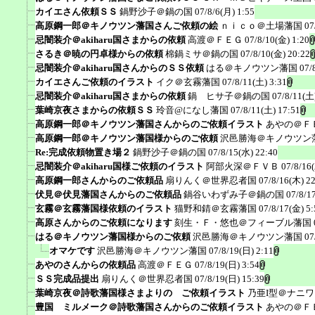
カイエさん依頼ＳＳ
鍋野沙子＠鍋の国
07/8/6(月) 1:55
高原鋼一郎＠キノウツン藩国さんご依頼の絵
ｎｉｃｏ＠土場藩国
07
忌闇装介＠akiharu国さまからの依頼
高渡＠ＦＥＧ
07/8/10(金) 1:20
さるき＠暁の円卓様からの依頼
棉鍋ミサ＠鍋の国
07/8/10(金) 20:22
忌闇装介＠akiharu国さんからのＳＳ依頼
はる＠キノウツン藩国
07/
カイエさんご依頼のイラスト
イク＠玄霧藩国
07/8/11(土) 3:31
忌闇装介＠akiharu国さまからの依頼
鍋 ヒサ子＠鍋の国
07/8/11(土
葉崎京夜さまからの依頼ＳＳ
玲音@になし藩国
07/8/11(土) 17:51
高原鋼一郎＠キノウツン藩国さんからのご依頼イラスト
あやの＠Ｆ
高原鋼一郎＠キノウツン藩国様からのご依頼
沢邑勝海＠キノウツン
Re:完成依頼物置き場２
鍋野沙子＠鍋の国
07/8/15(水) 22:40
忌闇装介＠akiharu国様ご依頼のイラスト
阿部火深＠ＦＶＢ
07/8/16
高原鋼一郎さんからのご依頼品
扇りんく＠世界忍者国
07/8/16(木) 2
伏見＠伏見藩国さんからのご依頼品
鍋谷いわずみ子＠鍋の国
07/8/1
玄霧＠玄霧藩国様依頼のイラスト
猫野和錆＠玄霧藩国
07/8/17(金) 5:
高原さんからのご依頼になります
刻生・Ｆ・悠也＠フィーブル藩国
はる＠キノウツン藩国様からのご依頼
沢邑勝海＠キノウツン藩国
07
オマケです
沢邑勝海＠キノウツン藩国
07/8/19(日) 2:11
あやのさんからの依頼品
高渡＠ＦＥＧ
07/8/19(日) 3:54
ＳＳ完成品提出
扇りんく＠世界忍者国
07/8/19(日) 15:39
葉崎京夜＠詩歌藩国様さまよりの ご依頼イラスト
乃亜I型＠ナニ
豊国 ミルメーク＠詩歌藩国さんからのご依頼イラスト
あやの＠Ｆ