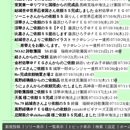
室賀兼一＠リワマヒ国様からの完成品
黒崎克哉＠海法よけ藩国
07/1
結城杏＠世界忍者国さん依頼ＳＳ完成しました
金村佑華＠ＦＥＧ
07
ソーニャさんからの依頼ＳＳ
扇りんく＠世界忍者国
07/10/8(月) 23:0
涼華さんご依頼のＳＳ
藤原ひろ子＠ＦＥＧ
07/10/10(水) 20:26
涼華さんご依頼のＳＳ【ＰＣ】
藤原ひろ子＠ＦＥＧ
07/10/10(水) 22
比嘉さんご依頼ＳＳ提出します
藤原ひろ子＠ＦＥＧ
07/10/18(木) 22
結城杏さんよりご依頼のイラスト
サク＠レンジャー連邦
07/10/20(土
差替えをお願いします。
サク＠レンジャー連邦
07/10/21(日) 12:
NO.62 詩歌藩国 SS
鈴藤 瑞樹＠詩歌藩国
07/10/21(日) 21:40
経さんからのご依頼
嘉納
07/10/22(月) 14:25
金村佑華＠ＦＥＧさんからのご依頼
鍋谷いわずみ子＠鍋の国
07/10/
カイエさんご依頼ＳＳ
城華一郎＠レンジャー連邦
07/10/26(金) 0:01
Re:完成依頼物置き場２
嘉納
07/10/31(水) 18:45
風野緋璃様からのご依頼品
伏見＠伏見藩国
07/11/1(木) 5:15
うにょさんからの依頼完成いたしました
高神喜一郎＠紅葉国
07/11/
詩歌藩国様ご依頼ＳＳ
涼華＠海法よけ藩国
07/11/17(土) 4:20
天孤 様ご依頼ＳＳ完成
涼華＠海法よけ藩国
07/11/21(水) 2:10
No.79 結城杏さんより依頼のＳＳ
鈴藤 瑞樹＠詩歌藩国
07/11/23(金)
風野緋璃＠ＦＥＧ様からの依頼分
yuzuki＠ビギナーズ王国
07/12/3(
忌闇装介＠akiharu国 様ご依頼ＳＳ完成しました
涼華＠海法よけ藩
新規投稿
┃
ツリー表示
┃
一覧表示
┃
トピック表示
┃
検索
┃
設定
┃
ホー