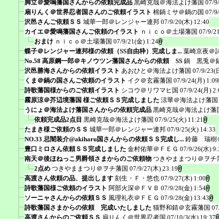
脚立＠愛鳴藩国さんからの依頼完成品
黒崎克哉＠海法よけ藩国
07/9
扇りんく＠世界忍者国さんのご依頼イラスト
棉鍋ミサ＠鍋の国
07/9
沢邑さんご依頼ＳＳ
城華一郎＠レンジャー連邦
07/9/20(木) 12:40
カイエ＠愛鳴藩国さんご依頼のイラスト
ｎｉｃｏ＠土場藩国
07/9/2
おまけ
ｎｉｃｏ＠土場藩国
07/9/21(金) 1:24
蝶子＠レンジャー連邦様の依頼（SS自由枠）完成しま...
葉崎京夜＠
No.58 高原鋼一郎＠キノウツン藩国さんからの依頼 SS
鍋 黒兎＠
沢邑勝海さんからの依頼イラスト
あおひと＠海法よけ藩国
07/9/23(
くま＠鍋の国さんご依頼のイラスト
イク＠玄霧藩国
07/9/24(月) 1:09
詩歌藩国様からのご依頼イラスト
シコウ＠リワマヒ国
07/9/24(月) 2:
霧原涼＠芥辺境藩国 様ご依頼ＳＳ完成しました
涼華＠海法よけ藩国
うにょ＠海法よけ藩国さんからの依頼完成品
黒崎克哉＠海法よけ藩
依頼完成品2点目
黒崎克哉＠海法よけ藩国
07/9/25(火) 11:21
たまき様ご依頼のＳＳ
城華一郎＠レンジャー連邦
07/9/25(火) 14:33
NO.33 忌闇装介@akiharu国さんからの依頼ＳＳ完成し...
鈴藤 瑞樹
豊口ミロさん依頼ＳＳ完成しました
金村佑華＠ＦＥＧ
07/9/26(水) 9:
南天＠後ほねっこ男爵領さまからのご依頼物
つきやままつり＠ヲチ
2点め
つきやままつり＠ヲチ藩国
07/9/27(木) 23:19
高渡さん依頼の品、提出します
刻生・Ｆ・悠也
07/9/27(木) 1:00
詩歌藩国様ご依頼のイラスト
阿部火深＠ＦＶＢ
07/9/28(金) 1:54
ソーニャさんからの依頼ＳＳ
風理礼衣＠ＦＥＧ
07/9/28(金) 13:43
詩歌藩国さまからの依頼 完成いたしました
猫野和錆＠玄霧藩国
07
高渡さんからのご依頼ＳＳ
扇りんく＠世界忍者国
07/10/3(水) 19:37