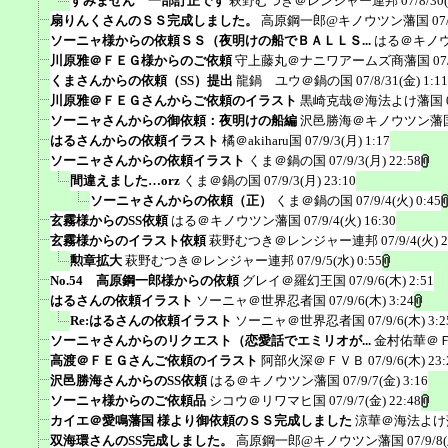
すみません 一部訂正です
萩野むつき＠レンジャー連邦
07/8/30
扇りんくさんのＳＳ完成しました。
高原鋼一郎@キノウツン藩国
07
ソーニャ様からの依頼ＳＳ（夜明けの船でＢＡＬＬＳ...
はる＠キノ
川原雅＠ＦＥＧ様からのご依頼
守上藤丸＠ナニワアームズ商藩国
07
くまさんからの依頼（SS）提出
龍鍋 ユウ＠鍋の国
07/8/31(金) 1:11
川原雅＠ＦＥＧさんからご依頼のイラスト
黒崎克哉＠海法よけ藩国
ソーニャさんからの御依頼：夜明けの船編
沢邑勝海＠キノウツン藩
はるさんからの依頼イラスト
橘＠akiharu国
07/9/3(月) 1:17
ソーニャさんからの依頼イラスト
くま＠鍋の国
07/9/3(月) 22:58
間違えました…orz
くま＠鍋の国
07/9/3(月) 23:10
ソーニャさんからの依頼（正）
くま＠鍋の国
07/9/4(火) 0:45
玄霧様からのSS依頼
はる＠キノウツン藩国
07/9/4(火) 16:30
玄霧様からのイラスト依頼
萩野むつき＠レンジャー連邦
07/9/4(火) 
勲章拡大
萩野むつき＠レンジャー連邦
07/9/5(水) 0:55
No.54 高原鋼一郎様からの依頼
グレイ＠羅幻王国
07/9/6(木) 2:51
はるさんの依頼イラスト
ソーニャ＠世界忍者国
07/9/6(木) 3:24
Re:はるさんの依頼イラスト
ソーニャ＠世界忍者国
07/9/6(木) 3:2
ソーニャさんからのリクエスト（恋愛話でエミリオが...
金村佑華＠
高渡＠ＦＥＧさんご依頼のイラスト
阿部火深＠ＦＶＢ
07/9/6(木) 23:
沢邑勝海さんからのSS依頼
はる＠キノウツン藩国
07/9/7(金) 3:16
ソーニャ様からのご依頼品
シコウ＠リワマヒ国
07/9/7(金) 22:48
カイエ＠愛鳴藩国 様より御依頼のＳＳ完成しました
涼華＠海法よけ
双海環さんのSS完成しました。
高原鋼一郎@キノウツン藩国
07/9/8