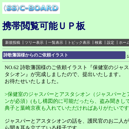
携帯閲覧可能ＵＰ板
新規投稿
┃
ツリー表示
┃
一覧表示
┃
トピック表示
┃
検索
┃
設定
┃
ホー
詩歌藩国様からのご依頼イラスト
NO.62 詩歌藩国様のご依頼イラスト『保健室のジャ
タシオン』が完成しましたので、提出いたします。
お待たせいたしました。
>保健室のジャスパーとアスタシオン（ジャスパーと
ンが必須）(もし構図的に可能だったら、盗み聞きし
典子と葉崎京夜も入れていただければありがたいです
ジャスパーとアスタシオンの話を、護民官のお二人が
ら聞き耳を立てている様子です。