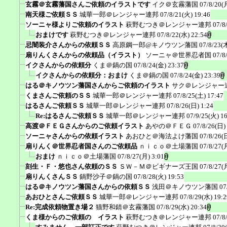
玄霧＠玄霧藩国さんご依頼のイラストです
イク＠玄霧藩国
07/8/20(
南天様ご依頼ＳＳ
城華一郎＠レンジャー連邦
07/8/21(火) 19:46
ソーニャ様よりご依頼のイラスト
萩野むつき＠レンジャー連邦
07/8
おまけです
萩野むつき＠レンジャー連邦
07/8/22(水) 22:54
忌闇装介さんからの依頼ＳＳ
高原鋼一郎@キノウツン藩国
07/8/23(
扇りんくさんからの依頼品（イラスト）
ソーニャ＠世界忍者国
07/8
イクさんからの依頼分
くま＠鍋の国
07/8/24(金) 23:37
イクさんからの依頼分：おまけ
くま＠鍋の国
07/8/24(金) 23:39
はる＠キノウツン藩国さんからご依頼のイラスト
サク＠レンジャー
くまさんご依頼のＳＳ
城華一郎＠レンジャー連邦
07/8/25(土) 17:47
はるさんご依頼ＳＳ
城華一郎＠レンジャー連邦
07/8/26(日) 1:24
Re:はるさんご依頼ＳＳ
城華一郎＠レンジャー連邦
07/9/25(火) 1
高渡＠ＦＥＧさんからのご依頼イラスト
あやの＠ＦＥＧ
07/8/26(日)
ソーニャさんからの依頼イラスト
あおひと＠海法よけ藩国
07/8/26(
扇りんく＠世界忍者国さんのご依頼品
ｎｉｃｏ＠土場藩国
07/8/27(
おまけ
ｎｉｃｏ＠土場藩国
07/8/27(月) 3:01
刻生・Ｆ・悠也さん依頼のＳＳ
ＳＷ－Ｍ＠ビギナーズ王国
07/8/27(
扇りんくさんＳＳ
鍋野沙子＠鍋の国
07/8/28(火) 19:53
はる＠キノウツン藩国さんからの依頼ＳＳ
浅田＠キノウツン藩国
07
あおひとさんご依頼ＳＳ
城華一郎＠レンジャー連邦
07/8/29(水) 19:2
Re:完成依頼物置き場２
猫野和錆＠玄霧藩国
07/8/29(水) 20:34
くま様からのご依頼の イラスト
萩野むつき＠レンジャー連邦
07/8