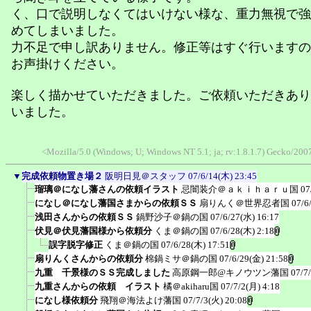
く、口で説明しなくてはいけない様な、重力無視で強
めてしまいました。
力不足で申し訳ありません。修正等はすぐ行いますの
お声掛けください。
楽しく描かせていただきました。ご依頼いただきあり
いました。
<Mozilla/5.0 (Windows; U; Windows NT 5.1; ja; rv:1.8.1.7) Gecko/2007
▼
完成依頼物置き場２
阪明日見＠スタッフ
07/6/14(木) 23:45
瑠璃＠になし藩さんの依頼イラスト
忌闇装介＠ａｋｉｈａｒｕ国
07
になし＠になし藩国さまからの依頼ＳＳ
扇りんく＠世界忍者国
07/6
浅田さんからの依頼ＳＳ
鍋野沙子＠鍋の国
07/6/27(水) 16:17
伏見＠伏見藩国様から依頼分
くま＠鍋の国
07/6/28(木) 2:18
誤字脱字修正
くま＠鍋の国
07/6/28(木) 17:51
扇りんくさんからの依頼分
棉鍋ミサ＠鍋の国
07/6/29(金) 21:58
九重 千景様のＳＳ完成しました
高原鋼一郎@キノウツン藩国
07/7
九重さんからの依頼 イラスト
橘＠akiharu国
07/7/2(月) 4:18
になし様依頼分
飛翔＠海法よけ藩国
07/7/3(火) 20:08