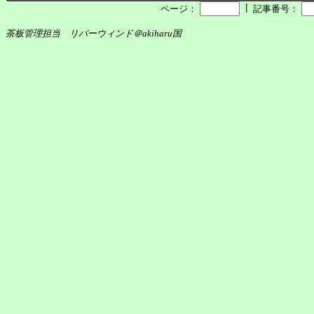
┃
ページ：
記事番号：
茶板管理担当 リバーウィンド＠akiharu国