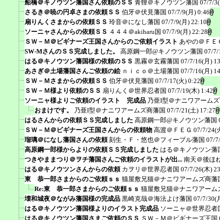
船橋＠キノウツン藩国さん依頼のＳＳ
青狸＠キノウツン藩国
07/7/3
さるき＠暁の円卓さまの依頼ＳＳ
伯牙＠伏見藩国
07/7/9(月) 0:46
扇りんくさまからの依頼ＳＳ
玲音＠になし藩国
07/7/9(月) 22:10
ソーニャさんからの依頼ＳＳ
４４４＠akiharu国
07/7/9(月) 22:28
ＳＷ－Ｍ＠ビギナーズ王国さんからのご依頼イラスト
あやの＠ＦＥ
SW-MさんのＳＳ完成しました。
高原鋼一郎@キノウツン藩国
07/7/
はる＠キノウツン藩国様の依頼のＳＳ
黒霧＠玄霧藩国
07/7/16(月) 1
あさぎ＠土場藩国さんご依頼の絵
ｎｉｃｏ＠土場藩国
07/7/16(月) 1
ＳＷ－Ｍさまからの依頼ＳＳ
伯牙＠伏見藩国
07/7/17(火) 0:22
ＳＷ－Ｍ様より依頼のＳＳ
扇りんく＠世界忍者国
07/7/19(木) 1:42
ソーニャ様よりご依頼のイラスト 完成品
乃亜I型＠ナニワアーム
おまけです。
乃亜I型＠ナニワアームズ商藩国
07/7/21(土) 17:27
はるさんからの依頼ＳＳ完成しました
高原鋼一郎@キノウツン藩国
ＳＷ－Ｍ＠ビギナーズ王国さんからの依頼物
高渡＠ＦＥＧ
07/7/24(
瑠璃＠になし藩国さんの依頼
刻生・Ｆ・悠也＠フィーブル藩国
07/7
高原鋼一郎様からよりの依頼ＳＳ完成しました
はる＠キノウツン藩
つきやままつり＠ヲチ藩国さんご依頼のイラストが出...
南天＠後ほ
はる＠キノウツンさんからの依頼
カヲリ＠世界忍者国
07/7/26(木) 2
東 恭一郎さまからのご依頼ｓｓ
猫屋敷兄猫＠ナニワアームズ商藩
Re:東 恭一郎さまからのご依頼ｓｓ
猫屋敷兄猫＠ナニワアーム
壊和城夜＠ながみ藩国様の完成品
黒崎克哉＠海法よけ藩国
07/7/30(
はる＠キノウツン藩国様よりのイラスト完成品
ソーニャ＠世界忍者
はる＠キノウツン藩国さまご依頼のＳＳ
ＳＷ－Ｍ＠ビギナーズ王国