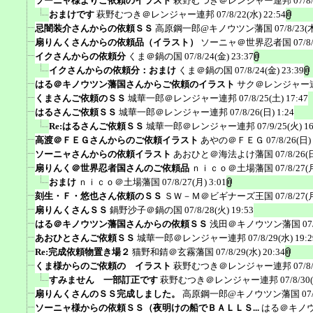
ソーニャ様よりご依頼のイラスト
萩野むつき＠レンジャー連邦
07/8
おまけです
萩野むつき＠レンジャー連邦
07/8/22(水) 22:54
忌闇装介さんからの依頼ＳＳ
高原鋼一郎@キノウツン藩国
07/8/23(
扇りんくさんからの依頼品（イラスト）
ソーニャ＠世界忍者国
07/8
イクさんからの依頼分
くま＠鍋の国
07/8/24(金) 23:37
イクさんからの依頼分：おまけ
くま＠鍋の国
07/8/24(金) 23:39
はる＠キノウツン藩国さんからご依頼のイラスト
サク＠レンジャー
くまさんご依頼のＳＳ
城華一郎＠レンジャー連邦
07/8/25(土) 17:47
はるさんご依頼ＳＳ
城華一郎＠レンジャー連邦
07/8/26(日) 1:24
Re:はるさんご依頼ＳＳ
城華一郎＠レンジャー連邦
07/9/25(火) 1
高渡＠ＦＥＧさんからのご依頼イラスト
あやの＠ＦＥＧ
07/8/26(日)
ソーニャさんからの依頼イラスト
あおひと＠海法よけ藩国
07/8/26(
扇りんく＠世界忍者国さんのご依頼品
ｎｉｃｏ＠土場藩国
07/8/27(
おまけ
ｎｉｃｏ＠土場藩国
07/8/27(月) 3:01
刻生・Ｆ・悠也さん依頼のＳＳ
ＳＷ－Ｍ＠ビギナーズ王国
07/8/27(
扇りんくさんＳＳ
鍋野沙子＠鍋の国
07/8/28(火) 19:53
はる＠キノウツン藩国さんからの依頼ＳＳ
浅田＠キノウツン藩国
07
あおひとさんご依頼ＳＳ
城華一郎＠レンジャー連邦
07/8/29(水) 19:2
Re:完成依頼物置き場２
猫野和錆＠玄霧藩国
07/8/29(水) 20:34
くま様からのご依頼の イラスト
萩野むつき＠レンジャー連邦
07/8
すみません 一部訂正です
萩野むつき＠レンジャー連邦
07/8/30
扇りんくさんのＳＳ完成しました。
高原鋼一郎@キノウツン藩国
07
ソーニャ様からの依頼ＳＳ（夜明けの船でＢＡＬＬＳ...
はる＠キノ