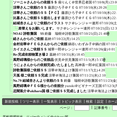
ソーニャさんからの依頼ＳＳ
扇りんく＠世界忍者国
07/10/8(月) 23:0
涼華さんご依頼のＳＳ
藤原ひろ子＠ＦＥＧ
07/10/10(水) 20:26
涼華さんご依頼のＳＳ【ＰＣ】
藤原ひろ子＠ＦＥＧ
07/10/10(水) 22
比嘉さんご依頼ＳＳ提出します
藤原ひろ子＠ＦＥＧ
07/10/18(木) 22
結城杏さんよりご依頼のイラスト
サク＠レンジャー連邦
07/10/20(土
差替えをお願いします。
サク＠レンジャー連邦
07/10/21(日) 12:
NO.62 詩歌藩国 SS
鈴藤 瑞樹＠詩歌藩国
07/10/21(日) 21:40
経さんからのご依頼
嘉納
07/10/22(月) 14:25
金村佑華＠ＦＥＧさんからのご依頼
鍋谷いわずみ子＠鍋の国
07/10/
カイエさんご依頼ＳＳ
城華一郎＠レンジャー連邦
07/10/26(金) 0:01
Re:完成依頼物置き場２
嘉納
07/10/31(水) 18:45
風野緋璃様からのご依頼品
伏見＠伏見藩国
07/11/1(木) 5:15
うにょさんからの依頼完成いたしました
高神喜一郎＠紅葉国
07/11/
詩歌藩国様ご依頼ＳＳ
涼華＠海法よけ藩国
07/11/17(土) 4:20
天孤 様ご依頼ＳＳ完成
涼華＠海法よけ藩国
07/11/21(水) 2:10
No.79 結城杏さんより依頼のＳＳ
鈴藤 瑞樹＠詩歌藩国
07/11/23(金)
風野緋璃＠ＦＥＧ様からの依頼分
yuzuki＠ビギナーズ王国
07/12/3(
忌闇装介＠akiharu国 様ご依頼ＳＳ完成しました
涼華＠海法よけ藩
新規投稿
┃
ツリー表示
┃
一覧表示
┃
トピック表示
┃
検索
┃
設定
┃
ホー
┃
ページ：
記事番号：
茶板管理担当 リバーウィンド＠akiharu国