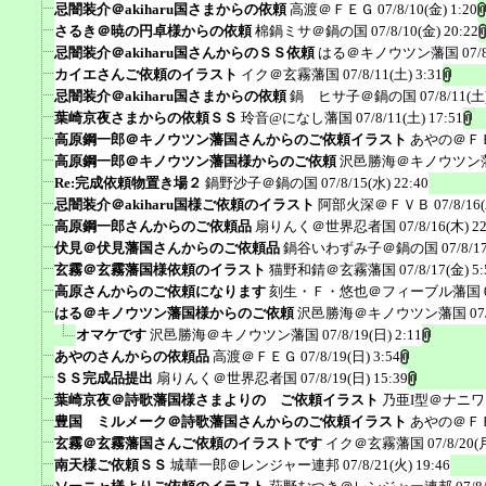
忌闇装介＠akiharu国さまからの依頼
高渡＠ＦＥＧ
07/8/10(金) 1:20
さるき＠暁の円卓様からの依頼
棉鍋ミサ＠鍋の国
07/8/10(金) 20:22
忌闇装介＠akiharu国さんからのＳＳ依頼
はる＠キノウツン藩国
07/
カイエさんご依頼のイラスト
イク＠玄霧藩国
07/8/11(土) 3:31
忌闇装介＠akiharu国さまからの依頼
鍋 ヒサ子＠鍋の国
07/8/11(土
葉崎京夜さまからの依頼ＳＳ
玲音@になし藩国
07/8/11(土) 17:51
高原鋼一郎＠キノウツン藩国さんからのご依頼イラスト
あやの＠Ｆ
高原鋼一郎＠キノウツン藩国様からのご依頼
沢邑勝海＠キノウツン
Re:完成依頼物置き場２
鍋野沙子＠鍋の国
07/8/15(水) 22:40
忌闇装介＠akiharu国様ご依頼のイラスト
阿部火深＠ＦＶＢ
07/8/16
高原鋼一郎さんからのご依頼品
扇りんく＠世界忍者国
07/8/16(木) 2
伏見＠伏見藩国さんからのご依頼品
鍋谷いわずみ子＠鍋の国
07/8/1
玄霧＠玄霧藩国様依頼のイラスト
猫野和錆＠玄霧藩国
07/8/17(金) 5:
高原さんからのご依頼になります
刻生・Ｆ・悠也＠フィーブル藩国
はる＠キノウツン藩国様からのご依頼
沢邑勝海＠キノウツン藩国
07
オマケです
沢邑勝海＠キノウツン藩国
07/8/19(日) 2:11
あやのさんからの依頼品
高渡＠ＦＥＧ
07/8/19(日) 3:54
ＳＳ完成品提出
扇りんく＠世界忍者国
07/8/19(日) 15:39
葉崎京夜＠詩歌藩国様さまよりの ご依頼イラスト
乃亜I型＠ナニ
豊国 ミルメーク＠詩歌藩国さんからのご依頼イラスト
あやの＠Ｆ
玄霧＠玄霧藩国さんご依頼のイラストです
イク＠玄霧藩国
07/8/20(
南天様ご依頼ＳＳ
城華一郎＠レンジャー連邦
07/8/21(火) 19:46