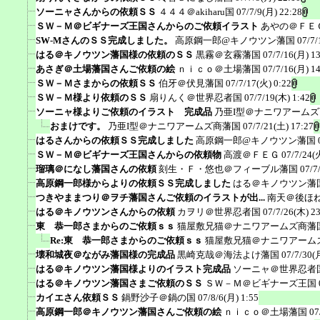
ソーニャさんからの依頼ＳＳ
４４４＠akiharu国
07/7/9(月) 22:28
ＳＷ－Ｍ＠ビギナーズ王国さんからのご依頼イラスト
あやの＠ＦＥ
SW-MさんのＳＳ完成しました。
高原鋼一郎@キノウツン藩国
07/7/
はる＠キノウツン藩国様の依頼のＳＳ
黒霧＠玄霧藩国
07/7/16(月) 1
あさぎ＠土場藩国さんご依頼の絵
ｎｉｃｏ＠土場藩国
07/7/16(月) 1
ＳＷ－Ｍさまからの依頼ＳＳ
伯牙＠伏見藩国
07/7/17(火) 0:22
ＳＷ－Ｍ様より依頼のＳＳ
扇りんく＠世界忍者国
07/7/19(木) 1:42
ソーニャ様よりご依頼のイラスト 完成品
乃亜I型＠ナニワアーム
おまけです。
乃亜I型＠ナニワアームズ商藩国
07/7/21(土) 17:27
はるさんからの依頼ＳＳ完成しました
高原鋼一郎@キノウツン藩国
ＳＷ－Ｍ＠ビギナーズ王国さんからの依頼物
高渡＠ＦＥＧ
07/7/24(
瑠璃＠になし藩国さんの依頼
刻生・Ｆ・悠也＠フィーブル藩国
07/7
高原鋼一郎様からよりの依頼ＳＳ完成しました
はる＠キノウツン藩
つきやままつり＠ヲチ藩国さんご依頼のイラストが出...
南天＠後ほ
はる＠キノウツンさんからの依頼
カヲリ＠世界忍者国
07/7/26(木) 2
東 恭一郎さまからのご依頼ｓｓ
猫屋敷兄猫＠ナニワアームズ商藩
Re:東 恭一郎さまからのご依頼ｓｓ
猫屋敷兄猫＠ナニワアーム
壊和城夜＠ながみ藩国様の完成品
黒崎克哉＠海法よけ藩国
07/7/30(
はる＠キノウツン藩国様よりのイラスト完成品
ソーニャ＠世界忍者
はる＠キノウツン藩国さまご依頼のＳＳ
ＳＷ－Ｍ＠ビギナーズ王国
カイエさん依頼ＳＳ
鍋野沙子＠鍋の国
07/8/6(月) 1:55
高原鋼一郎＠キノウツン藩国さんご依頼の絵
ｎｉｃｏ＠土場藩国
07