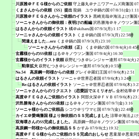
川原雅＠ＦＥＧ様からのご依頼
守上藤丸＠ナニワアームズ商藩国
07
くまさんからの依頼（SS）提出
龍鍋 ユウ＠鍋の国
07/8/31(金) 1:11
川原雅＠ＦＥＧさんからご依頼のイラスト
黒崎克哉＠海法よけ藩国
ソーニャさんからの御依頼：夜明けの船編
沢邑勝海＠キノウツン藩
はるさんからの依頼イラスト
橘＠akiharu国
07/9/3(月) 1:17
ソーニャさんからの依頼イラスト
くま＠鍋の国
07/9/3(月) 22:58
間違えました…orz
くま＠鍋の国
07/9/3(月) 23:10
ソーニャさんからの依頼（正）
くま＠鍋の国
07/9/4(火) 0:45
玄霧様からのSS依頼
はる＠キノウツン藩国
07/9/4(火) 16:30
玄霧様からのイラスト依頼
萩野むつき＠レンジャー連邦
07/9/4(火) 
勲章拡大
萩野むつき＠レンジャー連邦
07/9/5(水) 0:55
No.54 高原鋼一郎様からの依頼
グレイ＠羅幻王国
07/9/6(木) 2:51
はるさんの依頼イラスト
ソーニャ＠世界忍者国
07/9/6(木) 3:24
Re:はるさんの依頼イラスト
ソーニャ＠世界忍者国
07/9/6(木) 3:2
ソーニャさんからのリクエスト（恋愛話でエミリオが...
金村佑華＠
高渡＠ＦＥＧさんご依頼のイラスト
阿部火深＠ＦＶＢ
07/9/6(木) 23:
沢邑勝海さんからのSS依頼
はる＠キノウツン藩国
07/9/7(金) 3:16
ソーニャ様からのご依頼品
シコウ＠リワマヒ国
07/9/7(金) 22:48
カイエ＠愛鳴藩国 様より御依頼のＳＳ完成しました
涼華＠海法よけ
双海環さんのSS完成しました。
高原鋼一郎@キノウツン藩国
07/9/8
高原鋼一郎様からの御依頼品ＳＳ
かすみ
07/9/8(土) 19:32
高渡＠ＦＥＧ様からのご依頼のＳＳ完成のおしらせ
悪童屋＠悪童同