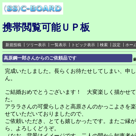
携帯閲覧可能ＵＰ板
新規投稿
┃
ツリー表示
┃
一覧表示
┃
トピック表示
┃
検索
┃
設定
┃
ホー
高原鋼一郎さんからのご依頼品です
完成いたしました。長らくお待たせしてしまい、申し
ん。
ご結婚おめでとうございます！ 大変楽しく描かせて
た。
アララさんの可愛らしさと高原さんのかっこよさを楽
せていただいておりましたので、
ご依頼いただき、とても嬉しかったです。またご縁が
ら、よろしくどうぞ。
（なお、背景はイメージです。二人の間から知恵者が