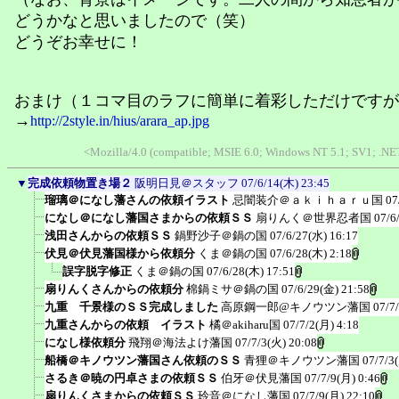
どうかなと思いましたので（笑）
どうぞお幸せに！
おまけ（１コマ目のラフに簡単に着彩しただけですが
→
http://2style.in/hius/arara_ap.jpg
<Mozilla/4.0 (compatible; MSIE 6.0; Windows NT 5.1; SV1; .NE
▼
完成依頼物置き場２
阪明日見＠スタッフ
07/6/14(木) 23:45
瑠璃＠になし藩さんの依頼イラスト
忌闇装介＠ａｋｉｈａｒｕ国
07
になし＠になし藩国さまからの依頼ＳＳ
扇りんく＠世界忍者国
07/6
浅田さんからの依頼ＳＳ
鍋野沙子＠鍋の国
07/6/27(水) 16:17
伏見＠伏見藩国様から依頼分
くま＠鍋の国
07/6/28(木) 2:18
誤字脱字修正
くま＠鍋の国
07/6/28(木) 17:51
扇りんくさんからの依頼分
棉鍋ミサ＠鍋の国
07/6/29(金) 21:58
九重 千景様のＳＳ完成しました
高原鋼一郎@キノウツン藩国
07/7
九重さんからの依頼 イラスト
橘＠akiharu国
07/7/2(月) 4:18
になし様依頼分
飛翔＠海法よけ藩国
07/7/3(火) 20:08
船橋＠キノウツン藩国さん依頼のＳＳ
青狸＠キノウツン藩国
07/7/3
さるき＠暁の円卓さまの依頼ＳＳ
伯牙＠伏見藩国
07/7/9(月) 0:46
扇りんくさまからの依頼ＳＳ
玲音＠になし藩国
07/7/9(月) 22:10