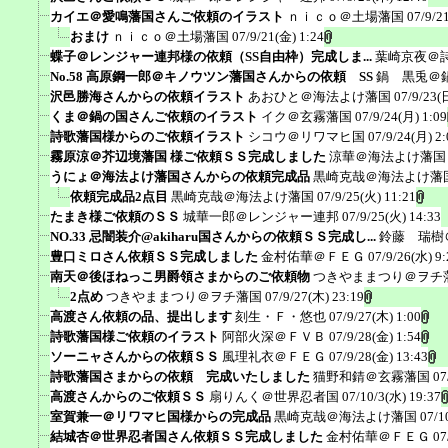
カイエ＠愛鳴藩国さんご依頼のイラスト
ｎｉｃｏ＠土場藩国
07/9/2
おまけ
ｎｉｃｏ＠土場藩国
07/9/21(金) 1:24
蝶子＠レンジャー連邦様の依頼（SS自由枠）完成しま...
葉崎京夜＠
No.58 高原鋼一郎＠キノウツン藩国さんからの依頼 SS
鍋 黒兎＠
沢邑勝海さんからの依頼イラスト
あおひと＠海法よけ藩国
07/9/23(
くま＠鍋の国さんご依頼のイラスト
イク＠玄霧藩国
07/9/24(月) 1:09
詩歌藩国様からのご依頼イラスト
シコウ＠リワマヒ国
07/9/24(月) 2:
霧原涼＠芥辺境藩国 様ご依頼ＳＳ完成しました
涼華＠海法よけ藩国
うにょ＠海法よけ藩国さんからの依頼完成品
黒崎克哉＠海法よけ藩
依頼完成品2点目
黒崎克哉＠海法よけ藩国
07/9/25(火) 11:21
たまき様ご依頼のＳＳ
城華一郎＠レンジャー連邦
07/9/25(火) 14:33
NO.33 忌闇装介@akiharu国さんからの依頼ＳＳ完成し...
鈴藤 瑞樹
豊口ミロさん依頼ＳＳ完成しました
金村佑華＠ＦＥＧ
07/9/26(水) 9:
南天＠後ほねっこ男爵領さまからのご依頼物
つきやままつり＠ヲチ
2点め
つきやままつり＠ヲチ藩国
07/9/27(木) 23:19
高渡さん依頼の品、提出します
刻生・Ｆ・悠也
07/9/27(木) 1:00
詩歌藩国様ご依頼のイラスト
阿部火深＠ＦＶＢ
07/9/28(金) 1:54
ソーニャさんからの依頼ＳＳ
風理礼衣＠ＦＥＧ
07/9/28(金) 13:43
詩歌藩国さまからの依頼 完成いたしました
猫野和錆＠玄霧藩国
07
高渡さんからのご依頼ＳＳ
扇りんく＠世界忍者国
07/10/3(水) 19:37
室賀兼一＠リワマヒ国様からの完成品
黒崎克哉＠海法よけ藩国
07/1
結城杏＠世界忍者国さん依頼ＳＳ完成しました
金村佑華＠ＦＥＧ
07