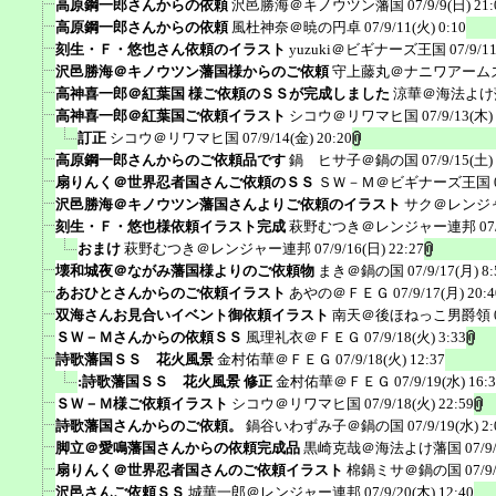
高原鋼一郎さんからの依頼
沢邑勝海＠キノウツン藩国
07/9/9(日) 21:
高原鋼一郎さんからの依頼
風杜神奈＠暁の円卓
07/9/11(火) 0:10
刻生・Ｆ・悠也さん依頼のイラスト
yuzuki＠ビギナーズ王国
07/9/1
沢邑勝海＠キノウツン藩国様からのご依頼
守上藤丸＠ナニワアーム
高神喜一郎＠紅葉国 様ご依頼のＳＳが完成しました
涼華＠海法よけ
高神喜一郎＠紅葉国ご依頼イラスト
シコウ＠リワマヒ国
07/9/13(木)
訂正
シコウ＠リワマヒ国
07/9/14(金) 20:20
高原鋼一郎さんからのご依頼品です
鍋 ヒサ子＠鍋の国
07/9/15(土)
扇りんく＠世界忍者国さんご依頼のＳＳ
ＳＷ－Ｍ＠ビギナーズ王国
沢邑勝海＠キノウツン藩国さんよりご依頼のイラスト
サク＠レンジ
刻生・Ｆ・悠也様依頼イラスト完成
萩野むつき＠レンジャー連邦
07
おまけ
萩野むつき＠レンジャー連邦
07/9/16(日) 22:27
壊和城夜＠ながみ藩国様よりのご依頼物
まき＠鍋の国
07/9/17(月) 8:
あおひとさんからのご依頼イラスト
あやの＠ＦＥＧ
07/9/17(月) 20:4
双海さんお見合いイベント御依頼イラスト
南天＠後ほねっこ男爵領
ＳＷ－Ｍさんからの依頼ＳＳ
風理礼衣＠ＦＥＧ
07/9/18(火) 3:33
詩歌藩国ＳＳ 花火風景
金村佑華＠ＦＥＧ
07/9/18(火) 12:37
:詩歌藩国ＳＳ 花火風景 修正
金村佑華＠ＦＥＧ
07/9/19(水) 16:
ＳＷ－Ｍ様ご依頼イラスト
シコウ＠リワマヒ国
07/9/18(火) 22:59
詩歌藩国さんからのご依頼。
鍋谷いわずみ子＠鍋の国
07/9/19(水) 2:
脚立＠愛鳴藩国さんからの依頼完成品
黒崎克哉＠海法よけ藩国
07/9
扇りんく＠世界忍者国さんのご依頼イラスト
棉鍋ミサ＠鍋の国
07/9
沢邑さんご依頼ＳＳ
城華一郎＠レンジャー連邦
07/9/20(木) 12:40