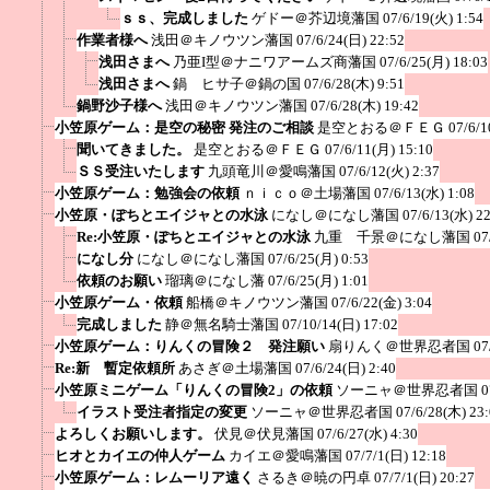
ｓｓ、完成しました
ゲドー＠芥辺境藩国
07/6/19(火) 1:54
作業者様へ
浅田＠キノウツン藩国
07/6/24(日) 22:52
浅田さまへ
乃亜I型＠ナニワアームズ商藩国
07/6/25(月) 18:03
浅田さまへ
鍋 ヒサ子＠鍋の国
07/6/28(木) 9:51
鍋野沙子様へ
浅田＠キノウツン藩国
07/6/28(木) 19:42
小笠原ゲーム：是空の秘密 発注のご相談
是空とおる＠ＦＥＧ
07/6/1
聞いてきました。
是空とおる＠ＦＥＧ
07/6/11(月) 15:10
ＳＳ受注いたします
九頭竜川＠愛鳴藩国
07/6/12(火) 2:37
小笠原ゲーム：勉強会の依頼
ｎｉｃｏ＠土場藩国
07/6/13(水) 1:08
小笠原・ぽちとエイジャとの水泳
になし＠になし藩国
07/6/13(水) 2
Re:小笠原・ぽちとエイジャとの水泳
九重 千景＠になし藩国
07
になし分
になし＠になし藩国
07/6/25(月) 0:53
依頼のお願い
瑠璃＠になし藩
07/6/25(月) 1:01
小笠原ゲーム・依頼
船橋＠キノウツン藩国
07/6/22(金) 3:04
完成しました
静＠無名騎士藩国
07/10/14(日) 17:02
小笠原ゲーム：りんくの冒険２ 発注願い
扇りんく＠世界忍者国
07
Re:新 暫定依頼所
あさぎ＠土場藩国
07/6/24(日) 2:40
小笠原ミニゲーム「りんくの冒険2」の依頼
ソーニャ＠世界忍者国
0
イラスト受注者指定の変更
ソーニャ＠世界忍者国
07/6/28(木) 23
よろしくお願いします。
伏見＠伏見藩国
07/6/27(水) 4:30
ヒオとカイエの仲人ゲーム
カイエ＠愛鳴藩国
07/7/1(日) 12:18
小笠原ゲーム：レムーリア遠く
さるき＠暁の円卓
07/7/1(日) 20:27