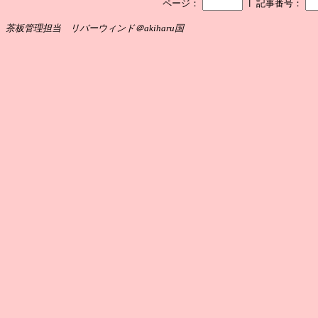
┃
ページ：
記事番号：
茶板管理担当 リバーウィンド＠akiharu国