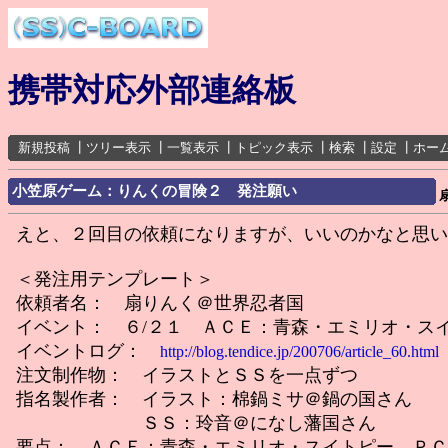
携帯対応外部連絡板
新規投稿
┃
ツリー表示
┃
一覧表示
┃
トピック表示
┃
検索
┃
設定
┃
ホー
小笠原ゲーム：りんくの冒険２ 発注願い
えと、２回目の依頼になりますが、いいのかなと思い
＜発注用テンプレート＞
依頼者名： 扇りんく＠世界忍者国
イベント： ６/２１ ＡＣＥ：青森・エミリオ・ス
イベントログ：
http://blog.tendice.jp/200706/article_60.html
注文制作物： イラストとＳＳを一点ずつ
指名製作者： イラスト：棉鍋ミサ＠鍋の国さん
ＳＳ：玲音＠になし藩国さん
要点： ＡＣＥ：青森・エミリオ・スイトピー ＰＣ