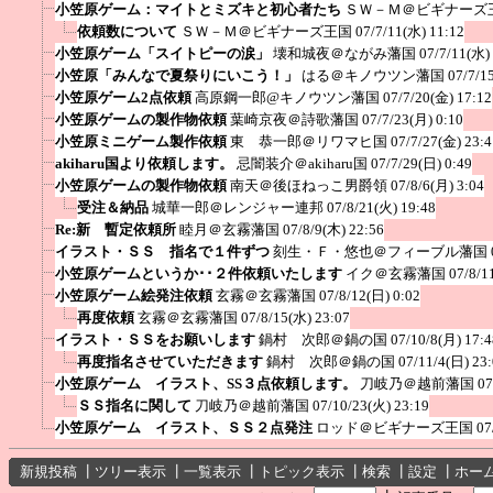
小笠原ゲーム：マイトとミズキと初心者たち
ＳＷ－Ｍ＠ビギナーズ
依頼数について
ＳＷ－Ｍ＠ビギナーズ王国
07/7/11(水) 11:12
小笠原ゲーム「スイトピーの涙」
壊和城夜＠ながみ藩国
07/7/11(水)
小笠原「みんなで夏祭りにいこう！」
はる＠キノウツン藩国
07/7/1
小笠原ゲーム2点依頼
高原鋼一郎@キノウツン藩国
07/7/20(金) 17:12
小笠原ゲームの製作物依頼
葉崎京夜＠詩歌藩国
07/7/23(月) 0:10
小笠原ミニゲーム製作依頼
東 恭一郎＠リワマヒ国
07/7/27(金) 23:4
akiharu国より依頼します。
忌闇装介＠akiharu国
07/7/29(日) 0:49
小笠原ゲームの製作物依頼
南天＠後ほねっこ男爵領
07/8/6(月) 3:04
受注＆納品
城華一郎＠レンジャー連邦
07/8/21(火) 19:48
Re:新 暫定依頼所
睦月＠玄霧藩国
07/8/9(木) 22:56
イラスト・ＳＳ 指名で１件ずつ
刻生・Ｆ・悠也＠フィーブル藩国
小笠原ゲームというか･･２件依頼いたします
イク＠玄霧藩国
07/8/1
小笠原ゲーム絵発注依頼
玄霧＠玄霧藩国
07/8/12(日) 0:02
再度依頼
玄霧＠玄霧藩国
07/8/15(水) 23:07
イラスト・ＳＳをお願いします
鍋村 次郎＠鍋の国
07/10/8(月) 17:4
再度指名させていただきます
鍋村 次郎＠鍋の国
07/11/4(日) 23
小笠原ゲーム イラスト、SS３点依頼します。
刀岐乃＠越前藩国
07
ＳＳ指名に関して
刀岐乃＠越前藩国
07/10/23(火) 23:19
小笠原ゲーム イラスト、ＳＳ２点発注
ロッド＠ビギナーズ王国
07
新規投稿
┃
ツリー表示
┃
一覧表示
┃
トピック表示
┃
検索
┃
設定
┃
ホー