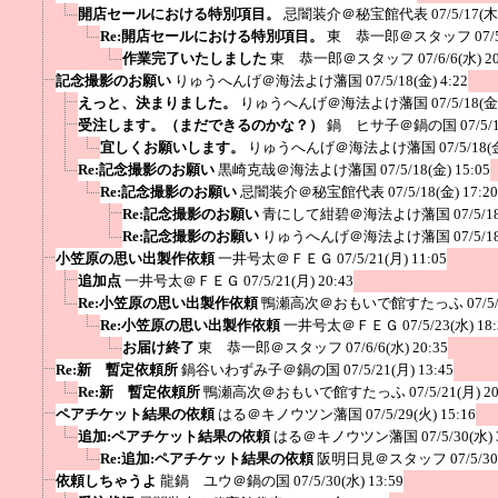
開店セールにおける特別項目。
忌闇装介＠秘宝館代表
07/5/17(木
Re:開店セールにおける特別項目。
東 恭一郎＠スタッフ
07/
作業完了いたしました
東 恭一郎＠スタッフ
07/6/6(水) 2
記念撮影のお願い
りゅうへんげ＠海法よけ藩国
07/5/18(金) 4:22
えっと、決まりました。
りゅうへんげ＠海法よけ藩国
07/5/18(金
受注します。（まだできるのかな？）
鍋 ヒサ子＠鍋の国
07/5/
宜しくお願いします。
りゅうへんげ＠海法よけ藩国
07/5/18(
Re:記念撮影のお願い
黒崎克哉＠海法よけ藩国
07/5/18(金) 15:05
Re:記念撮影のお願い
忌闇装介＠秘宝館代表
07/5/18(金) 17:20
Re:記念撮影のお願い
青にして紺碧＠海法よけ藩国
07/5/1
Re:記念撮影のお願い
りゅうへんげ＠海法よけ藩国
07/5/1
小笠原の思い出製作依頼
一井号太＠ＦＥＧ
07/5/21(月) 11:05
追加点
一井号太＠ＦＥＧ
07/5/21(月) 20:43
Re:小笠原の思い出製作依頼
鴨瀬高次＠おもいで館すたっふ
07/5
Re:小笠原の思い出製作依頼
一井号太＠ＦＥＧ
07/5/23(水) 18
お届け終了
東 恭一郎＠スタッフ
07/6/6(水) 20:35
Re:新 暫定依頼所
鍋谷いわずみ子＠鍋の国
07/5/21(月) 13:45
Re:新 暫定依頼所
鴨瀬高次＠おもいで館すたっふ
07/5/21(月) 2
ペアチケット結果の依頼
はる＠キノウツン藩国
07/5/29(火) 15:16
追加:ペアチケット結果の依頼
はる＠キノウツン藩国
07/5/30(水) 
Re:追加:ペアチケット結果の依頼
阪明日見＠スタッフ
07/5/3
依頼しちゃうよ
龍鍋 ユウ＠鍋の国
07/5/30(水) 13:59