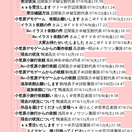
受注状況
忌闇装介＠秘宝館代表
07/6/8(金) 19:59
ｓｓを受注します
ゲドー＠芥辺境藩国
07/6/21(木) 1:24
受注確認方法
忌闇装介＠秘宝館代表
07/6/22(金) 3:22
小笠原デモゲーム 依頼お願いします
きみこ＠ＦＶＢ
07/6/2(土) 22:
イラスト依頼の件
きみこ＠ＦＶＢ
07/6/8(金) 17:22
Re:イラスト依頼の件
忌闇装介＠秘宝館代表
07/6/8(金) 19:55
Re:イラスト依頼の件
きみこ＠ＦＶＢ
07/6/8(金) 21:06
大変お待たせいたしました
きみこ＠ＦＶＢ
07/6/14(木)
小笠原デモゲームからの製作依頼
高原鋼一郎@キノウツン藩国
07/6
現在の状況
鴨瀬高次
07/6/11(月) 0:11
小笠原小旅行依頼
風杜神奈＠暁の円卓
07/6/5(火) 2:07
Re:小笠原小旅行依頼
忌闇装介＠秘宝館代表
07/6/8(金) 20:04
小笠原デモゲームからの依頼
駒地真子＠詩歌藩国
07/6/7(木) 2:06
Re:小笠原デモゲームからの依頼
忌闇装介＠秘宝館代表
07/6/8(金
追加依頼お願いします
駒地真子＠詩歌藩国
07/6/10(日) 14:47
追加依頼について
鴨瀬高次
07/6/11(月) 0:13
小笠原小旅行依頼願い
扇りんく＠世界忍者国
07/6/8(金) 9:58
現在の状況について
鴨瀬高次
07/6/11(月) 0:15
作品を届けてくださった皆様へｖ
扇りんく＠世界忍者国
07/6/25
小笠原小旅行からの依頼
浅田＠キノウツン藩国
07/6/9(土) 16:26
現在の状況について
鴨瀬高次
07/6/11(月) 0:17
ｓｓ受注いたします
ゲドー＠芥辺境藩国
07/6/12(火) 21:58
スイマセン 後2日待ってください
ゲドー＠芥辺境藩国
07/6/