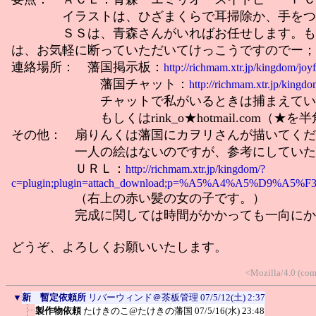
イラストは、ひざまくらで耳掃除か、手をつな
ＳＳは、青森さんがいればお任せします。もし
は、お気軽に断っていただいてけっこうですのでー；
連絡場所： 藩国掲示板：
http://richmam.xtr.jp/kingdom/joyf
藩国チャット：
http://richmam.xtr.jp/kingdo
チャットで私がいるときは捕まえていただ
もしくはrink_o★hotmail.com（★を
その他： 扇りんくは藩国にカヲリさんが描いてくだ
一人の絵はないのですが、参考にしていただ
ＵＲＬ：
http://richmam.xtr.jp/kingdom/?
c=plugin;plugin=attach_download;p=%A5%A4%A5%D9%A5%F
（右上の赤い髪の女の子です。）
完成に関しては時間がかかっても一向にかま
どうぞ、よろしくお願いいたします。
<Mozilla/4.0 (co
▼
新 暫定依頼所
リバーウィンド＠茶板管理
07/5/12(土) 2:37
製作物依頼
たけきのこ@たけきの藩国
07/5/16(水) 23:48