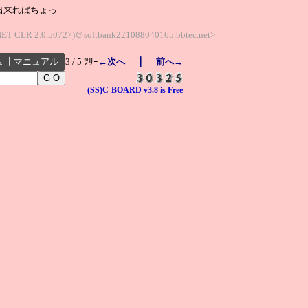
出来ればちょっ
 .NET CLR 2.0.50727)＠softbank221088040165.bbtec.net>
｜
ム
┃
マニュアル
3 / 5 ﾂﾘｰ
←次へ
前へ→
(SS)C-BOARD v3.8 is Free