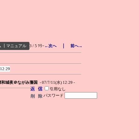
｜
ム
┃
マニュアル
3 / 5 ﾂﾘｰ
←次へ
前へ→
 12:29
壊和城夜＠ながみ藩国
- 07/7/11(水) 12:29 -
引用なし
パスワード