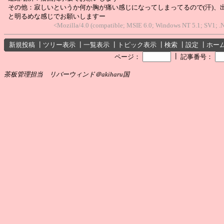
その他：寂しいというか何か胸が痛い感じになってしまってるので(汗)、
と明るめな感じでお願いしますー
<Mozilla/4.0 (compatible; MSIE 6.0; Windows NT 5.1; SV1;
新規投稿
┃
ツリー表示
┃
一覧表示
┃
トピック表示
┃
検索
┃
設定
┃
ホー
┃
ページ：
記事番号：
茶板管理担当 リバーウィンド＠akiharu国