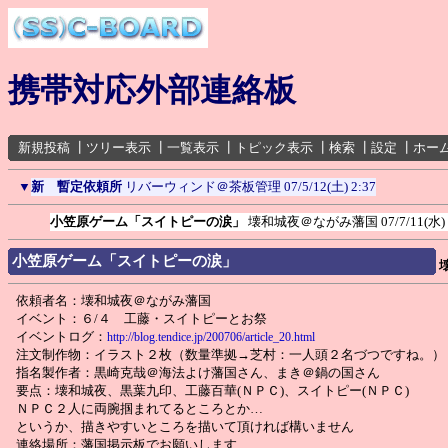
携帯対応外部連絡板
新規投稿
┃
ツリー表示
┃
一覧表示
┃
トピック表示
┃
検索
┃
設定
┃
ホー
▼
新 暫定依頼所
リバーウィンド＠茶板管理
07/5/12(土) 2:37
小笠原ゲーム「スイトピーの涙」
壊和城夜＠ながみ藩国
07/7/11(水)
小笠原ゲーム「スイトピーの涙」
依頼者名：壊和城夜＠ながみ藩国
イベント：６/４ 工藤・スイトピーとお祭
イベントログ：
http://blog.tendice.jp/200706/article_20.html
注文制作物：イラスト２枚（数量準拠→芝村：一人頭２名づつですね。）
指名製作者：黒崎克哉＠海法よけ藩国さん、まき＠鍋の国さん
要点：壊和城夜、黒葉九印、工藤百華(ＮＰＣ)、スイトピー(ＮＰＣ)
ＮＰＣ２人に両腕掴まれてるところとか…
というか、描きやすいところを描いて頂ければ構いません
連絡場所：藩国掲示板でお願いします