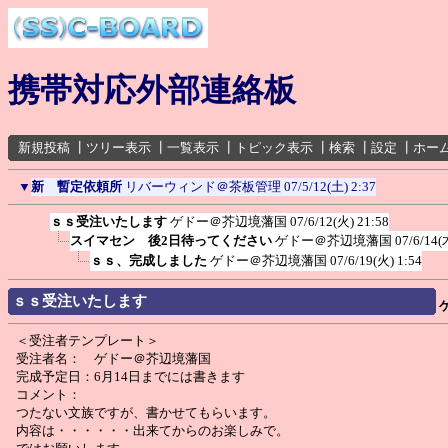
携帯対応外部連絡板
新規投稿
┃
ツリー表示
┃
一覧表示
┃
トピック表示
┃
検索
┃
設定
┃
ホー
▼
新 暫定依頼所
リバーウィンド＠茶板管理
07/5/12(土) 2:37
ｓｓ受注いたします
ゲドー＠芥辺境藩国
07/6/12(火) 21:58
スイマセン 後2日待ってください
ゲドー＠芥辺境藩国
07/6/14(
ｓｓ、完成しました
ゲドー＠芥辺境藩国
07/6/19(火) 1:54
ｓｓ受注いたします
＜受注者テンプレート＞
受注者名： ゲドー＠芥辺境藩国
完成予定日：6月14日までには書きます
コメント：
つたない文族ですが、書かせてもらいます。
内容は・・・・・・出来てからのお楽しみで。