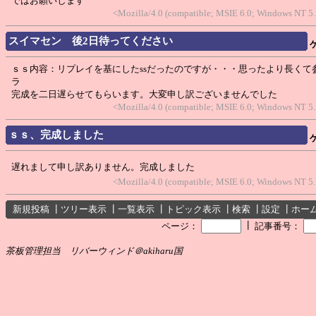
ではお願いします
<Mozilla/4.0 (compatible; MSIE 6.0; Windows NT 5
スイマセン 後2日待ってください
ｓｓ内容：リプレイを基にしたssだったのですが・・・思ったより長くて
ラ
完成を二日遅らせてもらいます。大変申し訳ございませんでした
<Mozilla/4.0 (compatible; MSIE 6.0; Windows NT 5
ｓｓ、完成しました
遅れまして申し訳ありません。完成しました
<Mozilla/4.0 (compatible; MSIE 6.0; Windows NT 5
新規投稿
┃
ツリー表示
┃
一覧表示
┃
トピック表示
┃
検索
┃
設定
┃
ホー
┃
ページ：
記事番号：
茶板管理担当 リバーウィンド＠akiharu国