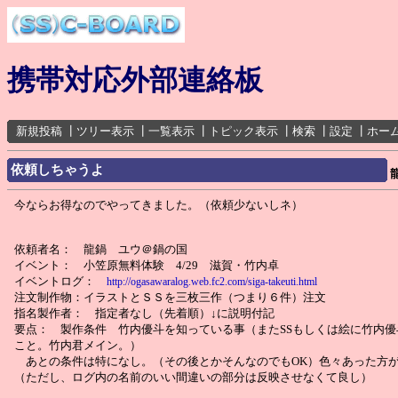
携帯対応外部連絡板
新規投稿
┃
ツリー表示
┃
一覧表示
┃
トピック表示
┃
検索
┃
設定
┃
ホー
依頼しちゃうよ
今ならお得なのでやってきました。（依頼少ないしネ）
依頼者名： 龍鍋 ユウ＠鍋の国
イベント： 小笠原無料体験 4/29 滋賀・竹内卓
イベントログ：
http://ogasawaralog.web.fc2.com/siga-takeuti.html
注文制作物：イラストとＳＳを三枚三作（つまり６件）注文
指名製作者： 指定者なし（先着順）↓に説明付記
要点： 製作条件 竹内優斗を知っている事（またSSもしくは絵に竹内
こと。竹内君メイン。）
あとの条件は特になし。（その後とかそんなのでもOK）色々あった方
（ただし、ログ内の名前のいい間違いの部分は反映させなくて良し）