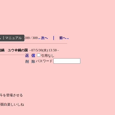
｜
ム
┃
マニュアル
289 / 309
←次へ
前へ→
龍鍋 ユウ＠鍋の国
- 07/5/30(水) 13:59 -
引用なし
パスワード
優斗を登場させる
が面白楽しいしね