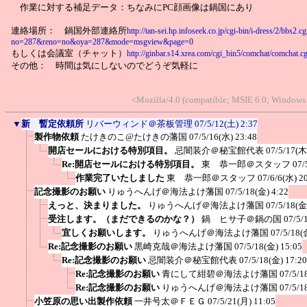
作業に対する補足データ：ちなみにPC顔画像は鍋国にあり
連絡場所： 鍋国外部連絡所
http://tan-sei.hp.infoseek.co.jp/cgi-bin/i-dress/2/bbs2.cg
no=287&reno=no&oya=287&mode=msgview&page=0
もしくは会議室（チャット）
http://ginbar.s14.xrea.com/cgi_bin5/comchat/comchat.cg
その他： 時間は気にしないのでどうぞ気軽に
<Mozilla/4.0 (compatible; MSIE 6.0; Windows
▼
新 暫定依頼所
リバーウィンド＠茶板管理
07/5/12(土) 2:37
製作物依頼
たけきのこ@たけきの藩国
07/5/16(水) 23:48
開店セールにおける特別項目。
忌闇装介＠秘宝館代表
07/5/17(木
Re:開店セールにおける特別項目。
東 恭一郎＠スタッフ
07/
作業完了いたしました
東 恭一郎＠スタッフ
07/6/6(水) 2
記念撮影のお願い
りゅうへんげ＠海法よけ藩国
07/5/18(金) 4:22
えっと、決まりました。
りゅうへんげ＠海法よけ藩国
07/5/18(金
受注します。（まだできるのかな？）
鍋 ヒサ子＠鍋の国
07/5/
宜しくお願いします。
りゅうへんげ＠海法よけ藩国
07/5/18(
Re:記念撮影のお願い
黒崎克哉＠海法よけ藩国
07/5/18(金) 15:05
Re:記念撮影のお願い
忌闇装介＠秘宝館代表
07/5/18(金) 17:20
Re:記念撮影のお願い
青にして紺碧＠海法よけ藩国
07/5/1
Re:記念撮影のお願い
りゅうへんげ＠海法よけ藩国
07/5/1
小笠原の思い出製作依頼
一井号太＠ＦＥＧ
07/5/21(月) 11:05