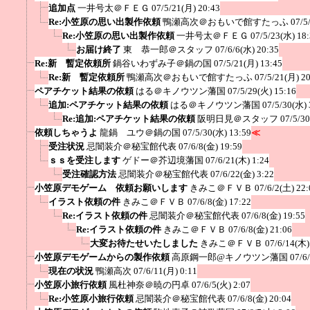
追加点
一井号太＠ＦＥＧ
07/5/21(月) 20:43
Re:小笠原の思い出製作依頼
鴨瀬高次＠おもいで館すたっふ
07/5
Re:小笠原の思い出製作依頼
一井号太＠ＦＥＧ
07/5/23(水) 18
お届け終了
東 恭一郎＠スタッフ
07/6/6(水) 20:35
Re:新 暫定依頼所
鍋谷いわずみ子＠鍋の国
07/5/21(月) 13:45
Re:新 暫定依頼所
鴨瀬高次＠おもいで館すたっふ
07/5/21(月) 2
ペアチケット結果の依頼
はる＠キノウツン藩国
07/5/29(火) 15:16
追加:ペアチケット結果の依頼
はる＠キノウツン藩国
07/5/30(水) 
Re:追加:ペアチケット結果の依頼
阪明日見＠スタッフ
07/5/3
依頼しちゃうよ
龍鍋 ユウ＠鍋の国
07/5/30(水) 13:59
≪
受注状況
忌闇装介＠秘宝館代表
07/6/8(金) 19:59
ｓｓを受注します
ゲドー＠芥辺境藩国
07/6/21(木) 1:24
受注確認方法
忌闇装介＠秘宝館代表
07/6/22(金) 3:22
小笠原デモゲーム 依頼お願いします
きみこ＠ＦＶＢ
07/6/2(土) 22:
イラスト依頼の件
きみこ＠ＦＶＢ
07/6/8(金) 17:22
Re:イラスト依頼の件
忌闇装介＠秘宝館代表
07/6/8(金) 19:55
Re:イラスト依頼の件
きみこ＠ＦＶＢ
07/6/8(金) 21:06
大変お待たせいたしました
きみこ＠ＦＶＢ
07/6/14(木)
小笠原デモゲームからの製作依頼
高原鋼一郎@キノウツン藩国
07/6
現在の状況
鴨瀬高次
07/6/11(月) 0:11
小笠原小旅行依頼
風杜神奈＠暁の円卓
07/6/5(火) 2:07
Re:小笠原小旅行依頼
忌闇装介＠秘宝館代表
07/6/8(金) 20:04