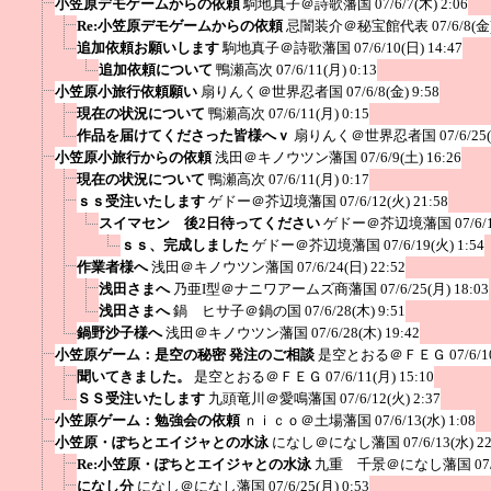
小笠原デモゲームからの依頼
駒地真子＠詩歌藩国
07/6/7(木) 2:06
Re:小笠原デモゲームからの依頼
忌闇装介＠秘宝館代表
07/6/8(金
追加依頼お願いします
駒地真子＠詩歌藩国
07/6/10(日) 14:47
追加依頼について
鴨瀬高次
07/6/11(月) 0:13
小笠原小旅行依頼願い
扇りんく＠世界忍者国
07/6/8(金) 9:58
現在の状況について
鴨瀬高次
07/6/11(月) 0:15
作品を届けてくださった皆様へｖ
扇りんく＠世界忍者国
07/6/25
小笠原小旅行からの依頼
浅田＠キノウツン藩国
07/6/9(土) 16:26
現在の状況について
鴨瀬高次
07/6/11(月) 0:17
ｓｓ受注いたします
ゲドー＠芥辺境藩国
07/6/12(火) 21:58
スイマセン 後2日待ってください
ゲドー＠芥辺境藩国
07/6/
ｓｓ、完成しました
ゲドー＠芥辺境藩国
07/6/19(火) 1:54
作業者様へ
浅田＠キノウツン藩国
07/6/24(日) 22:52
浅田さまへ
乃亜I型＠ナニワアームズ商藩国
07/6/25(月) 18:03
浅田さまへ
鍋 ヒサ子＠鍋の国
07/6/28(木) 9:51
鍋野沙子様へ
浅田＠キノウツン藩国
07/6/28(木) 19:42
小笠原ゲーム：是空の秘密 発注のご相談
是空とおる＠ＦＥＧ
07/6/1
聞いてきました。
是空とおる＠ＦＥＧ
07/6/11(月) 15:10
ＳＳ受注いたします
九頭竜川＠愛鳴藩国
07/6/12(火) 2:37
小笠原ゲーム：勉強会の依頼
ｎｉｃｏ＠土場藩国
07/6/13(水) 1:08
小笠原・ぽちとエイジャとの水泳
になし＠になし藩国
07/6/13(水) 2
Re:小笠原・ぽちとエイジャとの水泳
九重 千景＠になし藩国
07
になし分
になし＠になし藩国
07/6/25(月) 0:53