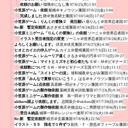
依頼のお願い
瑠璃＠になし藩
07/6/25(月) 1:01
小笠原ゲーム・依頼
船橋＠キノウツン藩国
07/6/22(金) 3:04
完成しました
静＠無名騎士藩国
07/10/14(日) 17:02
小笠原ゲーム：りんくの冒険２ 発注願い
扇りんく＠世界忍者国
07
Re:新 暫定依頼所
あさぎ＠土場藩国
07/6/24(日) 2:40
小笠原ミニゲーム「りんくの冒険2」の依頼
ソーニャ＠世界忍者国
0
イラスト受注者指定の変更
ソーニャ＠世界忍者国
07/6/28(木) 23
よろしくお願いします。
伏見＠伏見藩国
07/6/27(水) 4:30
ヒオとカイエの仲人ゲーム
カイエ＠愛鳴藩国
07/7/1(日) 12:18
小笠原ゲーム：レムーリア遠く
さるき＠暁の円卓
07/7/1(日) 20:27
小笠原ゲーム：マイトとミズキと初心者たち
ＳＷ－Ｍ＠ビギナーズ
依頼数について
ＳＷ－Ｍ＠ビギナーズ王国
07/7/11(水) 11:12
小笠原ゲーム「スイトピーの涙」
壊和城夜＠ながみ藩国
07/7/11(水)
小笠原「みんなで夏祭りにいこう！」
はる＠キノウツン藩国
07/7/1
小笠原ゲーム2点依頼
高原鋼一郎@キノウツン藩国
07/7/20(金) 17:12
小笠原ゲームの製作物依頼
葉崎京夜＠詩歌藩国
07/7/23(月) 0:10
小笠原ミニゲーム製作依頼
東 恭一郎＠リワマヒ国
07/7/27(金) 23:4
akiharu国より依頼します。
忌闇装介＠akiharu国
07/7/29(日) 0:49
小笠原ゲームの製作物依頼
南天＠後ほねっこ男爵領
07/8/6(月) 3:04
受注＆納品
城華一郎＠レンジャー連邦
07/8/21(火) 19:48
Re:新 暫定依頼所
睦月＠玄霧藩国
07/8/9(木) 22:56
イラスト・ＳＳ 指名で１件ずつ
刻生・Ｆ・悠也＠フィーブル藩国