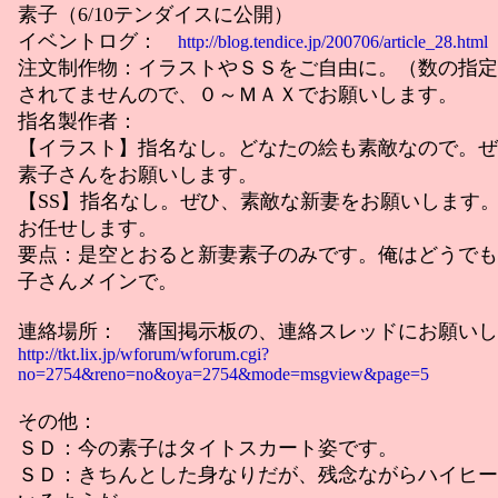
素子（6/10テンダイスに公開）
イベントログ：
http://blog.tendice.jp/200706/article_28.html
注文制作物：イラストやＳＳをご自由に。（数の指定
されてませんので、０～ＭＡＸでお願いします。
指名製作者：
【イラスト】指名なし。どなたの絵も素敵なので。ぜ
素子さんをお願いします。
【SS】指名なし。ぜひ、素敵な新妻をお願いします
お任せします。
要点：是空とおると新妻素子のみです。俺はどうでも
子さんメインで。
連絡場所： 藩国掲示板の、連絡スレッドにお願いし
http://tkt.lix.jp/wforum/wforum.cgi?
no=2754&reno=no&oya=2754&mode=msgview&page=5
その他：
ＳＤ：今の素子はタイトスカート姿です。
ＳＤ：きちんとした身なりだが、残念ながらハイヒー