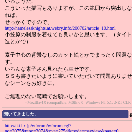
いるようだ。
こういった描写もありますが、この範囲から突出しな
れば。
せっかくですので、
http://namelessknights.at.webry.info/200702/article_10.html
小笠原の制服を着せても良いかと思います。（タイト
造とかで）
素子中心の背景なしのカット絵とかでまったく問題な
す。
いろんな素子さん見れたら幸せです。
ＳＳも書きたいように書いていただいて問題ありませ
なシーンをお好きに。
ご無理のない範疇でお願いします。
<Mozilla/4.0 (compatible; MSIE 6.0; Windows NT 5.1; .NET CLR
聞いてきました。
http://tkt.lix.jp/wforum/wforum.cgi?
no=3075&reno=3074&oya=2754&mode=msgview&page=0