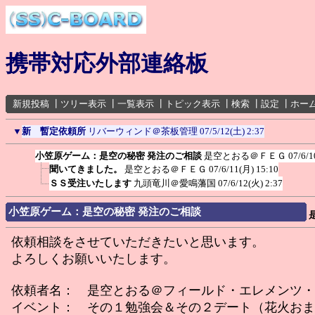
携帯対応外部連絡板
新規投稿
┃
ツリー表示
┃
一覧表示
┃
トピック表示
┃
検索
┃
設定
┃
ホー
▼
新 暫定依頼所
リバーウィンド＠茶板管理
07/5/12(土) 2:37
小笠原ゲーム：是空の秘密 発注のご相談
是空とおる＠ＦＥＧ
07/6/1
聞いてきました。
是空とおる＠ＦＥＧ
07/6/11(月) 15:10
ＳＳ受注いたします
九頭竜川＠愛鳴藩国
07/6/12(火) 2:37
小笠原ゲーム：是空の秘密 発注のご相談
依頼相談をさせていただきたいと思います。
よろしくお願いいたします。
依頼者名： 是空とおる＠フィールド・エレメンツ・
イベント： その１勉強会＆その２デート（花火おま