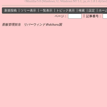
<Mozilla/5.0 (Windows; U; Windows NT 5.1; ja; rv:1.8.1.4) Ge
新規投稿
┃
ツリー表示
┃
一覧表示
┃
トピック表示
┃
検索
┃
設定
┃
ホー
┃
ページ：
記事番号：
茶板管理担当 リバーウィンド＠akiharu国