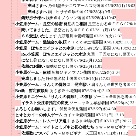
浅田さまへ
乃亜I型＠ナニワアームズ商藩国
07/6/25(月) 18:03
浅田さまへ
鍋 ヒサ子＠鍋の国
07/6/28(木) 9:51
鍋野沙子様へ
浅田＠キノウツン藩国
07/6/28(木) 19:42
小笠原ゲーム：是空の秘密 発注のご相談
是空とおる＠ＦＥＧ
07/6/1
聞いてきました。
是空とおる＠ＦＥＧ
07/6/11(月) 15:10
ＳＳ受注いたします
九頭竜川＠愛鳴藩国
07/6/12(火) 2:37
小笠原ゲーム：勉強会の依頼
ｎｉｃｏ＠土場藩国
07/6/13(水) 1:08
小笠原・ぽちとエイジャとの水泳
になし＠になし藩国
07/6/13(水) 2
Re:小笠原・ぽちとエイジャとの水泳
九重 千景＠になし藩国
07
になし分
になし＠になし藩国
07/6/25(月) 0:53
依頼のお願い
瑠璃＠になし藩
07/6/25(月) 1:01
小笠原ゲーム・依頼
船橋＠キノウツン藩国
07/6/22(金) 3:04
完成しました
静＠無名騎士藩国
07/10/14(日) 17:02
小笠原ゲーム：りんくの冒険２ 発注願い
扇りんく＠世界忍者国
07
Re:新 暫定依頼所
あさぎ＠土場藩国
07/6/24(日) 2:40
小笠原ミニゲーム「りんくの冒険2」の依頼
ソーニャ＠世界忍者国
0
イラスト受注者指定の変更
ソーニャ＠世界忍者国
07/6/28(木) 23
よろしくお願いします。
伏見＠伏見藩国
07/6/27(水) 4:30
ヒオとカイエの仲人ゲーム
カイエ＠愛鳴藩国
07/7/1(日) 12:18
小笠原ゲーム：レムーリア遠く
さるき＠暁の円卓
07/7/1(日) 20:27
小笠原ゲーム：マイトとミズキと初心者たち
ＳＷ－Ｍ＠ビギナーズ
依頼数について
ＳＷ－Ｍ＠ビギナーズ王国
07/7/11(水) 11:12