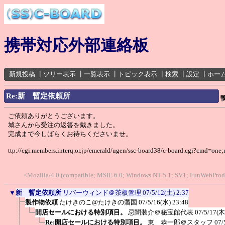
携帯対応外部連絡板
新規投稿
┃
ツリー表示
┃
一覧表示
┃
トピック表示
┃
検索
┃
設定
┃
ホー
Re:新 暫定依頼所
ご依頼ありがとうございます。
城さんから受注の返答を戴きました。
完成まで今しばらくお待ちくださいませ。
ttp://cgi.members.interq.or.jp/emerald/ugen/ssc-board38/c-board.cgi?cmd=one
<Mozilla/4.0 (compatible; MSIE 6.0; Windows NT 5.1; SV1; FunWebProd
▼
新 暫定依頼所
リバーウィンド＠茶板管理
07/5/12(土) 2:37
製作物依頼
たけきのこ@たけきの藩国
07/5/16(水) 23:48
開店セールにおける特別項目。
忌闇装介＠秘宝館代表
07/5/17(木
Re:開店セールにおける特別項目。
東 恭一郎＠スタッフ
07/