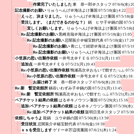
作業完了いたしました
東 恭一郎＠スタッフ
07/6/6(水) 2
記念撮影のお願い
りゅうへんげ＠海法よけ藩国
07/5/18(金) 4:22
えっと、決まりました。
りゅうへんげ＠海法よけ藩国
07/5/18(金
受注します。（まだできるのかな？）
鍋 ヒサ子＠鍋の国
07/5/
宜しくお願いします。
りゅうへんげ＠海法よけ藩国
07/5/18(
Re:記念撮影のお願い
黒崎克哉＠海法よけ藩国
07/5/18(金) 15:05
Re:記念撮影のお願い
忌闇装介＠秘宝館代表
07/5/18(金) 17:20
Re:記念撮影のお願い
青にして紺碧＠海法よけ藩国
07/5/1
Re:記念撮影のお願い
りゅうへんげ＠海法よけ藩国
07/5/1
小笠原の思い出製作依頼
一井号太＠ＦＥＧ
07/5/21(月) 11:05
追加点
一井号太＠ＦＥＧ
07/5/21(月) 20:43
Re:小笠原の思い出製作依頼
鴨瀬高次＠おもいで館すたっふ
07/5
Re:小笠原の思い出製作依頼
一井号太＠ＦＥＧ
07/5/23(水) 18
お届け終了
東 恭一郎＠スタッフ
07/6/6(水) 20:35
Re:新 暫定依頼所
鍋谷いわずみ子＠鍋の国
07/5/21(月) 13:45
Re:新 暫定依頼所
鴨瀬高次＠おもいで館すたっふ
07/5/21(月) 2
ペアチケット結果の依頼
はる＠キノウツン藩国
07/5/29(火) 15:16
追加:ペアチケット結果の依頼
はる＠キノウツン藩国
07/5/30(水) 
Re:追加:ペアチケット結果の依頼
阪明日見＠スタッフ
07/5/3
依頼しちゃうよ
龍鍋 ユウ＠鍋の国
07/5/30(水) 13:59
受注状況
忌闇装介＠秘宝館代表
07/6/8(金) 19:59
ｓｓを受注します
ゲドー＠芥辺境藩国
07/6/21(木) 1:24