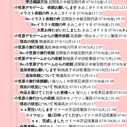
受注確認方法
忌闇装介＠秘宝館代表
07/6/22(金) 3:22
小笠原デモゲーム 依頼お願いします
きみこ＠ＦＶＢ
07/6/2(土) 22:
イラスト依頼の件
きみこ＠ＦＶＢ
07/6/8(金) 17:22
Re:イラスト依頼の件
忌闇装介＠秘宝館代表
07/6/8(金) 19:55
Re:イラスト依頼の件
きみこ＠ＦＶＢ
07/6/8(金) 21:06
大変お待たせいたしました
きみこ＠ＦＶＢ
07/6/14(木)
小笠原デモゲームからの製作依頼
高原鋼一郎@キノウツン藩国
07/6
現在の状況
鴨瀬高次
07/6/11(月) 0:11
小笠原小旅行依頼
風杜神奈＠暁の円卓
07/6/5(火) 2:07
Re:小笠原小旅行依頼
忌闇装介＠秘宝館代表
07/6/8(金) 20:04
小笠原デモゲームからの依頼
駒地真子＠詩歌藩国
07/6/7(木) 2:06
Re:小笠原デモゲームからの依頼
忌闇装介＠秘宝館代表
07/6/8(金
追加依頼お願いします
駒地真子＠詩歌藩国
07/6/10(日) 14:47
追加依頼について
鴨瀬高次
07/6/11(月) 0:13
小笠原小旅行依頼願い
扇りんく＠世界忍者国
07/6/8(金) 9:58
現在の状況について
鴨瀬高次
07/6/11(月) 0:15
作品を届けてくださった皆様へｖ
扇りんく＠世界忍者国
07/6/25
小笠原小旅行からの依頼
浅田＠キノウツン藩国
07/6/9(土) 16:26
現在の状況について
鴨瀬高次
07/6/11(月) 0:17
ｓｓ受注いたします
ゲドー＠芥辺境藩国
07/6/12(火) 21:58
スイマセン 後2日待ってください
ゲドー＠芥辺境藩国
07/6/
ｓｓ、完成しました
ゲドー＠芥辺境藩国
07/6/19(火) 1:54
作業者様へ
浅田＠キノウツン藩国
07/6/24(日) 22:52