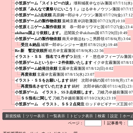
小笠原ゲーム「スイトピーの涙」
壊和城夜＠ながみ藩国
07/7/11(水)
小笠原「みんなで夏祭りにいこう！」
はる＠キノウツン藩国
07/7/1
小笠原ゲーム2点依頼
高原鋼一郎@キノウツン藩国
07/7/20(金) 17:12
小笠原ゲームの製作物依頼
葉崎京夜＠詩歌藩国
07/7/23(月) 0:10
小笠原ミニゲーム製作依頼
東 恭一郎＠リワマヒ国
07/7/27(金) 23:4
akiharu国より依頼します。
忌闇装介＠akiharu国
07/7/29(日) 0:49
小笠原ゲームの製作物依頼
南天＠後ほねっこ男爵領
07/8/6(月) 3:04
受注＆納品
城華一郎＠レンジャー連邦
07/8/21(火) 19:48
Re:新 暫定依頼所
睦月＠玄霧藩国
07/8/9(木) 22:56
イラスト・ＳＳ 指名で１件ずつ
刻生・Ｆ・悠也＠フィーブル藩国
小笠原ゲームというか･･２件依頼いたします
イク＠玄霧藩国
07/8/1
小笠原ゲーム絵発注依頼
玄霧＠玄霧藩国
07/8/12(日) 0:02
再度依頼
玄霧＠玄霧藩国
07/8/15(水) 23:07
イラスト・ＳＳをお願いします
鍋村 次郎＠鍋の国
07/10/8(月) 17:4
再度指名させていただきます
鍋村 次郎＠鍋の国
07/11/4(日) 23
小笠原ゲーム イラスト、SS３点依頼します。
刀岐乃＠越前藩国
07
ＳＳ指名に関して
刀岐乃＠越前藩国
07/10/23(火) 23:19
小笠原ゲーム イラスト、ＳＳ２点発注
ロッド＠ビギナーズ王国
07
新規投稿
┃
ツリー表示
┃
一覧表示
┃
トピック表示
┃
検索
┃
設定
┃
ホー
┃
ページ：
記事番号：