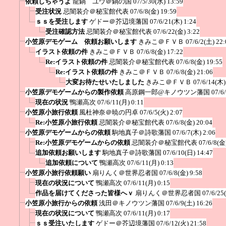
依頼しちゃうよ
龍鍋 ユウ＠鍋の国
07/5/30(水) 13:59
受注状況
忌闇装介＠秘宝館代表
07/6/8(金) 19:59
ｓｓを受注します
ゲドー＠芥辺境藩国
07/6/21(木) 1:24
受注確認方法
忌闇装介＠秘宝館代表
07/6/22(金) 3:22
小笠原デモゲーム 依頼お願いします
きみこ＠ＦＶＢ
07/6/2(土) 22:
イラスト依頼の件
きみこ＠ＦＶＢ
07/6/8(金) 17:22
Re:イラスト依頼の件
忌闇装介＠秘宝館代表
07/6/8(金) 19:55
Re:イラスト依頼の件
きみこ＠ＦＶＢ
07/6/8(金) 21:06
大変お待たせいたしました
きみこ＠ＦＶＢ
07/6/14(木)
小笠原デモゲームからの製作依頼
高原鋼一郎@キノウツン藩国
07/6
現在の状況
鴨瀬高次
07/6/11(月) 0:11
小笠原小旅行依頼
風杜神奈＠暁の円卓
07/6/5(火) 2:07
Re:小笠原小旅行依頼
忌闇装介＠秘宝館代表
07/6/8(金) 20:04
小笠原デモゲームからの依頼
駒地真子＠詩歌藩国
07/6/7(木) 2:06
Re:小笠原デモゲームからの依頼
忌闇装介＠秘宝館代表
07/6/8(金
追加依頼お願いします
駒地真子＠詩歌藩国
07/6/10(日) 14:47
追加依頼について
鴨瀬高次
07/6/11(月) 0:13
小笠原小旅行依頼願い
扇りんく＠世界忍者国
07/6/8(金) 9:58
現在の状況について
鴨瀬高次
07/6/11(月) 0:15
作品を届けてくださった皆様へｖ
扇りんく＠世界忍者国
07/6/25
小笠原小旅行からの依頼
浅田＠キノウツン藩国
07/6/9(土) 16:26
現在の状況について
鴨瀬高次
07/6/11(月) 0:17
ｓｓ受注いたします
ゲドー＠芥辺境藩国
07/6/12(火) 21:58