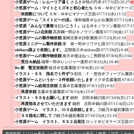
小笠原ゲーム：レムーリア遠く
さるき＠暁の円卓
07/7/1(日) 20:27
≪
小笠原ゲーム：マイトとミズキと初心者たち
ＳＷ－Ｍ＠ビギナーズ
依頼数について
ＳＷ－Ｍ＠ビギナーズ王国
07/7/11(水) 11:12
小笠原ゲーム「スイトピーの涙」
壊和城夜＠ながみ藩国
07/7/11(水)
小笠原「みんなで夏祭りにいこう！」
はる＠キノウツン藩国
07/7/1
小笠原ゲーム2点依頼
高原鋼一郎@キノウツン藩国
07/7/20(金) 17:12
小笠原ゲームの製作物依頼
葉崎京夜＠詩歌藩国
07/7/23(月) 0:10
小笠原ミニゲーム製作依頼
東 恭一郎＠リワマヒ国
07/7/27(金) 23:4
akiharu国より依頼します。
忌闇装介＠akiharu国
07/7/29(日) 0:49
小笠原ゲームの製作物依頼
南天＠後ほねっこ男爵領
07/8/6(月) 3:04
受注＆納品
城華一郎＠レンジャー連邦
07/8/21(火) 19:48
Re:新 暫定依頼所
睦月＠玄霧藩国
07/8/9(木) 22:56
イラスト・ＳＳ 指名で１件ずつ
刻生・Ｆ・悠也＠フィーブル藩国
小笠原ゲームというか･･２件依頼いたします
イク＠玄霧藩国
07/8/1
小笠原ゲーム絵発注依頼
玄霧＠玄霧藩国
07/8/12(日) 0:02
再度依頼
玄霧＠玄霧藩国
07/8/15(水) 23:07
イラスト・ＳＳをお願いします
鍋村 次郎＠鍋の国
07/10/8(月) 17:4
再度指名させていただきます
鍋村 次郎＠鍋の国
07/11/4(日) 23
小笠原ゲーム イラスト、SS３点依頼します。
刀岐乃＠越前藩国
07
ＳＳ指名に関して
刀岐乃＠越前藩国
07/10/23(火) 23:19
小笠原ゲーム イラスト、ＳＳ２点発注
ロッド＠ビギナーズ王国
07
新規投稿
┃
ツリー表示
┃
一覧表示
┃
トピック表示
┃
検索
┃
設定
┃
ホー