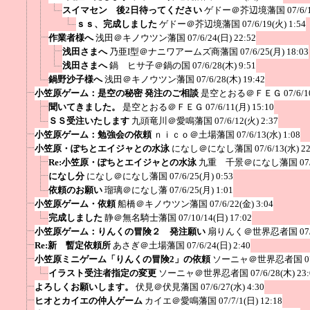
スイマセン 後2日待ってください
ゲドー＠芥辺境藩国
07/6/
ｓｓ、完成しました
ゲドー＠芥辺境藩国
07/6/19(火) 1:54
作業者様へ
浅田＠キノウツン藩国
07/6/24(日) 22:52
浅田さまへ
乃亜I型＠ナニワアームズ商藩国
07/6/25(月) 18:03
浅田さまへ
鍋 ヒサ子＠鍋の国
07/6/28(木) 9:51
鍋野沙子様へ
浅田＠キノウツン藩国
07/6/28(木) 19:42
小笠原ゲーム：是空の秘密 発注のご相談
是空とおる＠ＦＥＧ
07/6/1
聞いてきました。
是空とおる＠ＦＥＧ
07/6/11(月) 15:10
ＳＳ受注いたします
九頭竜川＠愛鳴藩国
07/6/12(火) 2:37
小笠原ゲーム：勉強会の依頼
ｎｉｃｏ＠土場藩国
07/6/13(水) 1:08
小笠原・ぽちとエイジャとの水泳
になし＠になし藩国
07/6/13(水) 2
Re:小笠原・ぽちとエイジャとの水泳
九重 千景＠になし藩国
07
になし分
になし＠になし藩国
07/6/25(月) 0:53
依頼のお願い
瑠璃＠になし藩
07/6/25(月) 1:01
小笠原ゲーム・依頼
船橋＠キノウツン藩国
07/6/22(金) 3:04
完成しました
静＠無名騎士藩国
07/10/14(日) 17:02
小笠原ゲーム：りんくの冒険２ 発注願い
扇りんく＠世界忍者国
07
Re:新 暫定依頼所
あさぎ＠土場藩国
07/6/24(日) 2:40
小笠原ミニゲーム「りんくの冒険2」の依頼
ソーニャ＠世界忍者国
0
イラスト受注者指定の変更
ソーニャ＠世界忍者国
07/6/28(木) 23
よろしくお願いします。
伏見＠伏見藩国
07/6/27(水) 4:30
ヒオとカイエの仲人ゲーム
カイエ＠愛鳴藩国
07/7/1(日) 12:18