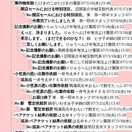
製作物依頼
たけきのこ@たけきの藩国
07/5/16(水) 23:48
開店セールにおける特別項目。
忌闇装介＠秘宝館代表
07/5/17(木
Re:開店セールにおける特別項目。
東 恭一郎＠スタッフ
07/
作業完了いたしました
東 恭一郎＠スタッフ
07/6/6(水) 2
記念撮影のお願い
りゅうへんげ＠海法よけ藩国
07/5/18(金) 4:22
えっと、決まりました。
りゅうへんげ＠海法よけ藩国
07/5/18(金
受注します。（まだできるのかな？）
鍋 ヒサ子＠鍋の国
07/5/
宜しくお願いします。
りゅうへんげ＠海法よけ藩国
07/5/18(
Re:記念撮影のお願い
黒崎克哉＠海法よけ藩国
07/5/18(金) 15:05
Re:記念撮影のお願い
忌闇装介＠秘宝館代表
07/5/18(金) 17:20
Re:記念撮影のお願い
青にして紺碧＠海法よけ藩国
07/5/1
Re:記念撮影のお願い
りゅうへんげ＠海法よけ藩国
07/5/1
小笠原の思い出製作依頼
一井号太＠ＦＥＧ
07/5/21(月) 11:05
追加点
一井号太＠ＦＥＧ
07/5/21(月) 20:43
Re:小笠原の思い出製作依頼
鴨瀬高次＠おもいで館すたっふ
07/5
Re:小笠原の思い出製作依頼
一井号太＠ＦＥＧ
07/5/23(水) 18
お届け終了
東 恭一郎＠スタッフ
07/6/6(水) 20:35
Re:新 暫定依頼所
鍋谷いわずみ子＠鍋の国
07/5/21(月) 13:45
Re:新 暫定依頼所
鴨瀬高次＠おもいで館すたっふ
07/5/21(月) 2
ペアチケット結果の依頼
はる＠キノウツン藩国
07/5/29(火) 15:16
追加:ペアチケット結果の依頼
はる＠キノウツン藩国
07/5/30(水) 
Re:追加:ペアチケット結果の依頼
阪明日見＠スタッフ
07/5/3