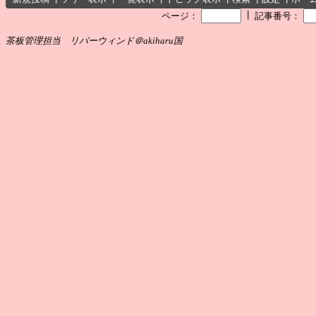
┃
ページ：
記事番号：
茶板管理担当 リバーウィンド＠akiharu国