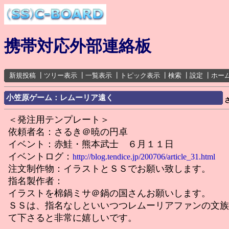
携帯対応外部連絡板
新規投稿
┃
ツリー表示
┃
一覧表示
┃
トピック表示
┃
検索
┃
設定
┃
ホー
小笠原ゲーム：レムーリア遠く
＜発注用テンプレート＞
依頼者名：さるき＠暁の円卓
イベント：赤鮭・熊本武士 ６月１１日
イベントログ：
http://blog.tendice.jp/200706/article_31.html
注文制作物：イラストとＳＳでお願い致します。
指名製作者：
イラストを棉鍋ミサ＠鍋の国さんお願いします。
ＳＳは、指名なしといいつつレムーリアファンの文族
て下さると非常に嬉しいです。