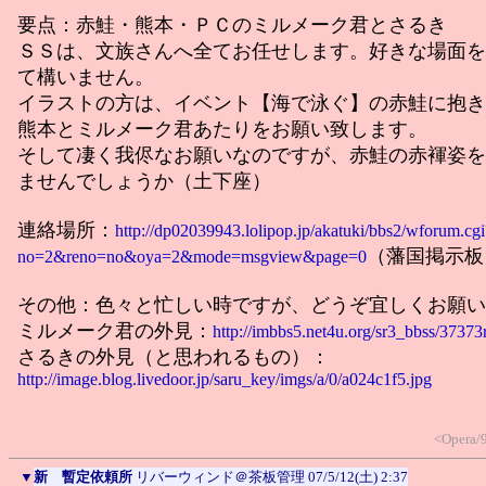
要点：赤鮭・熊本・ＰＣのミルメーク君とさるき
ＳＳは、文族さんへ全てお任せします。好きな場面を
て構いません。
イラストの方は、イベント【海で泳ぐ】の赤鮭に抱き
熊本とミルメーク君あたりをお願い致します。
そして凄く我侭なお願いなのですが、赤鮭の赤褌姿を
ませんでしょうか（土下座）
連絡場所：
http://dp02039943.lolipop.jp/akatuki/bbs2/wforum.cgi
（藩国掲示板
no=2&reno=no&oya=2&mode=msgview&page=0
その他：色々と忙しい時ですが、どうぞ宜しくお願い
ミルメーク君の外見：
http://imbbs5.net4u.org/sr3_bbss/37373
さるきの外見（と思われるもの）：
http://image.blog.livedoor.jp/saru_key/imgs/a/0/a024c1f5.jpg
<Opera/
▼
新 暫定依頼所
リバーウィンド＠茶板管理
07/5/12(土) 2:37