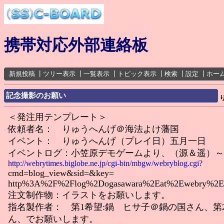
携帯対応外部連絡板
新規投稿
┃
ツリー表示
┃
一覧表示
┃
トピック表示
┃
検索
┃
設定
┃
ホー
記念撮影のお願い
＜発注用テンプレート＞
依頼者名： りゅうへんげ＠海法よけ藩国
イベント： りゅうへんげ（プレイ日）五月一日
イベントログ：小笠原デモゲームより、（源＆遥）
http://webrytimes.biglobe.ne.jp/cgi-bin/mbgw/webryblog.cgi?
cmd=blog_view&sid=&key=
http%3A%2F%2Flog%2Dogasawara%2Eat%2Ewebry%2Ei
注文制作物：イラストをお願いします。
指名製作者： 第1希望:鍋 ヒサ子＠鍋の国さん、第
ん、でお願いします。