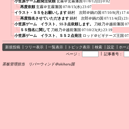
小笠原ゲーム絵発注依頼
玄霧＠玄霧藩国
07/8/12(日) 0:02
再度依頼
玄霧＠玄霧藩国
07/8/15(水) 23:07
イラスト・ＳＳをお願いします
鍋村 次郎＠鍋の国
07/10/8(月) 17:4
再度指名させていただきます
鍋村 次郎＠鍋の国
07/11/4(日) 23
小笠原ゲーム イラスト、SS３点依頼します。
刀岐乃＠越前藩国
07
ＳＳ指名に関して
刀岐乃＠越前藩国
07/10/23(火) 23:19
小笠原ゲーム イラスト、ＳＳ２点発注
ロッド＠ビギナーズ王国
07
新規投稿
┃
ツリー表示
┃
一覧表示
┃
トピック表示
┃
検索
┃
設定
┃
ホー
┃
ページ：
記事番号：
茶板管理担当 リバーウィンド＠akiharu国