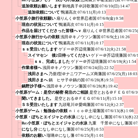
追加依頼お願いします
駒地真子＠詩歌藩国
07/6/10(日) 14:47
追加依頼について
鴨瀬高次
07/6/11(月) 0:13
小笠原小旅行依頼願い
扇りんく＠世界忍者国
07/6/8(金) 9:58
現在の状況について
鴨瀬高次
07/6/11(月) 0:15
作品を届けてくださった皆様へｖ
扇りんく＠世界忍者国
07/6/25
小笠原小旅行からの依頼
浅田＠キノウツン藩国
07/6/9(土) 16:26
現在の状況について
鴨瀬高次
07/6/11(月) 0:17
ｓｓ受注いたします
ゲドー＠芥辺境藩国
07/6/12(火) 21:58
スイマセン 後2日待ってください
ゲドー＠芥辺境藩国
07/6/
ｓｓ、完成しました
ゲドー＠芥辺境藩国
07/6/19(火) 1:54
作業者様へ
浅田＠キノウツン藩国
07/6/24(日) 22:52
浅田さまへ
乃亜I型＠ナニワアームズ商藩国
07/6/25(月) 18:03
浅田さまへ
鍋 ヒサ子＠鍋の国
07/6/28(木) 9:51
鍋野沙子様へ
浅田＠キノウツン藩国
07/6/28(木) 19:42
小笠原ゲーム：是空の秘密 発注のご相談
是空とおる＠ＦＥＧ
07/6/1
聞いてきました。
是空とおる＠ＦＥＧ
07/6/11(月) 15:10
ＳＳ受注いたします
九頭竜川＠愛鳴藩国
07/6/12(火) 2:37
小笠原ゲーム：勉強会の依頼
ｎｉｃｏ＠土場藩国
07/6/13(水) 1:08
小笠原・ぽちとエイジャとの水泳
になし＠になし藩国
07/6/13(水) 2
Re:小笠原・ぽちとエイジャとの水泳
九重 千景＠になし藩国
07
になし分
になし＠になし藩国
07/6/25(月) 0:53
依頼のお願い
瑠璃＠になし藩
07/6/25(月) 1:01