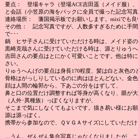
要点： 登場キャラ（登場ACE吉田遥（メイド服）
と会話（小笠原の海をバックに全員で撮った記念写真
連絡場所： 藩国掲示板でお願いします。mixiでも
その他： 記念写真ですが、人数多すぎるために手間
で･･･
鍋 ヒサ子さんに受けていただける時は、メイド姿の
黒崎克哉さんに受けていただける時は、源とりゅうへ
吉田さんの要点はとにかく可愛いことです。他は特に
さい。
りゅうへんげの要点は身長170程度、髪は白と灰色の
骨格はがっしりしているのに肉はほとんどない。金色
顔は人間の輪郭から、下あごの分をはずして、
鼻と口の位置だけ調整すれば等身が高くなり、眼が大
（人外･異種族）っぽくなりますが、
そこまで気にしなくてもよいです。描き易い様にお願
源は源っぽく。
携帯から参加なので、ＱＶＧＡサイズにしていただけ
…うん。ぜんぜん集合写真じゃなくなりましたが、こ