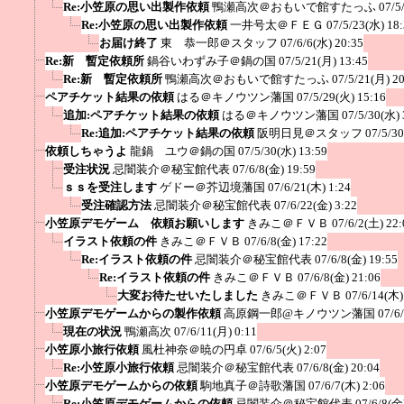
Re:小笠原の思い出製作依頼
鴨瀬高次＠おもいで館すたっふ
07/5
Re:小笠原の思い出製作依頼
一井号太＠ＦＥＧ
07/5/23(水) 18
お届け終了
東 恭一郎＠スタッフ
07/6/6(水) 20:35
Re:新 暫定依頼所
鍋谷いわずみ子＠鍋の国
07/5/21(月) 13:45
Re:新 暫定依頼所
鴨瀬高次＠おもいで館すたっふ
07/5/21(月) 2
ペアチケット結果の依頼
はる＠キノウツン藩国
07/5/29(火) 15:16
追加:ペアチケット結果の依頼
はる＠キノウツン藩国
07/5/30(水) 
Re:追加:ペアチケット結果の依頼
阪明日見＠スタッフ
07/5/3
依頼しちゃうよ
龍鍋 ユウ＠鍋の国
07/5/30(水) 13:59
受注状況
忌闇装介＠秘宝館代表
07/6/8(金) 19:59
ｓｓを受注します
ゲドー＠芥辺境藩国
07/6/21(木) 1:24
受注確認方法
忌闇装介＠秘宝館代表
07/6/22(金) 3:22
小笠原デモゲーム 依頼お願いします
きみこ＠ＦＶＢ
07/6/2(土) 22:
イラスト依頼の件
きみこ＠ＦＶＢ
07/6/8(金) 17:22
Re:イラスト依頼の件
忌闇装介＠秘宝館代表
07/6/8(金) 19:55
Re:イラスト依頼の件
きみこ＠ＦＶＢ
07/6/8(金) 21:06
大変お待たせいたしました
きみこ＠ＦＶＢ
07/6/14(木)
小笠原デモゲームからの製作依頼
高原鋼一郎@キノウツン藩国
07/6
現在の状況
鴨瀬高次
07/6/11(月) 0:11
小笠原小旅行依頼
風杜神奈＠暁の円卓
07/6/5(火) 2:07
Re:小笠原小旅行依頼
忌闇装介＠秘宝館代表
07/6/8(金) 20:04
小笠原デモゲームからの依頼
駒地真子＠詩歌藩国
07/6/7(木) 2:06
Re:小笠原デモゲームからの依頼
忌闇装介＠秘宝館代表
07/6/8(金