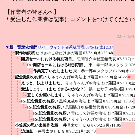
【作業者の皆さんへ】
＊受注した作業者は記事にコメントをつけてください
<Mozilla/4
▼
新 暫定依頼所
リバーウィンド＠茶板管理
07/5/12(土) 2:37
製作物依頼
たけきのこ@たけきの藩国
07/5/16(水) 23:48
開店セールにおける特別項目。
忌闇装介＠秘宝館代表
07/5/17(木
Re:開店セールにおける特別項目。
東 恭一郎＠スタッフ
07/
作業完了いたしました
東 恭一郎＠スタッフ
07/6/6(水) 2
記念撮影のお願い
りゅうへんげ＠海法よけ藩国
07/5/18(金) 4:22
≪
えっと、決まりました。
りゅうへんげ＠海法よけ藩国
07/5/18(金
受注します。（まだできるのかな？）
鍋 ヒサ子＠鍋の国
07/5/
宜しくお願いします。
りゅうへんげ＠海法よけ藩国
07/5/18(
Re:記念撮影のお願い
黒崎克哉＠海法よけ藩国
07/5/18(金) 15:05
Re:記念撮影のお願い
忌闇装介＠秘宝館代表
07/5/18(金) 17:20
Re:記念撮影のお願い
青にして紺碧＠海法よけ藩国
07/5/1
Re:記念撮影のお願い
りゅうへんげ＠海法よけ藩国
07/5/1
小笠原の思い出製作依頼
一井号太＠ＦＥＧ
07/5/21(月) 11:05
追加点
一井号太＠ＦＥＧ
07/5/21(月) 20:43