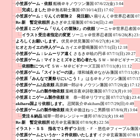
小笠原ゲーム・依頼
船橋＠キノウツン藩国
07/6/22(金) 3:04
完成しました
静＠無名騎士藩国
07/10/14(日) 17:02
小笠原ゲーム：りんくの冒険２ 発注願い
扇りんく＠世界忍者国
07
Re:新 暫定依頼所
あさぎ＠土場藩国
07/6/24(日) 2:40
小笠原ミニゲーム「りんくの冒険2」の依頼
ソーニャ＠世界忍者国
0
イラスト受注者指定の変更
ソーニャ＠世界忍者国
07/6/28(木) 23
よろしくお願いします。
伏見＠伏見藩国
07/6/27(水) 4:30
ヒオとカイエの仲人ゲーム
カイエ＠愛鳴藩国
07/7/1(日) 12:18
小笠原ゲーム：レムーリア遠く
さるき＠暁の円卓
07/7/1(日) 20:27
小笠原ゲーム：マイトとミズキと初心者たち
ＳＷ－Ｍ＠ビギナーズ
依頼数について
ＳＷ－Ｍ＠ビギナーズ王国
07/7/11(水) 11:12
小笠原ゲーム「スイトピーの涙」
壊和城夜＠ながみ藩国
07/7/11(水)
小笠原「みんなで夏祭りにいこう！」
はる＠キノウツン藩国
07/7/1
小笠原ゲーム2点依頼
高原鋼一郎@キノウツン藩国
07/7/20(金) 17:12
小笠原ゲームの製作物依頼
葉崎京夜＠詩歌藩国
07/7/23(月) 0:10
小笠原ミニゲーム製作依頼
東 恭一郎＠リワマヒ国
07/7/27(金) 23:4
akiharu国より依頼します。
忌闇装介＠akiharu国
07/7/29(日) 0:49
小笠原ゲームの製作物依頼
南天＠後ほねっこ男爵領
07/8/6(月) 3:04
受注＆納品
城華一郎＠レンジャー連邦
07/8/21(火) 19:48
Re:新 暫定依頼所
睦月＠玄霧藩国
07/8/9(木) 22:56
イラスト・ＳＳ 指名で１件ずつ
刻生・Ｆ・悠也＠フィーブル藩国
小笠原ゲームというか･･２件依頼いたします
イク＠玄霧藩国
07/8/1