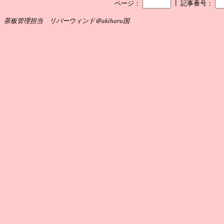
┃
ページ：
記事番号：
茶板管理担当 リバーウィンド＠akiharu国