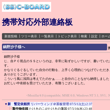
携帯対応外部連絡板
新規投稿
┃
ツリー表示
┃
一覧表示
┃
トピック表示
┃
検索
┃
設定
┃
ホー
鍋野沙子様へ
鍋野沙子様
じ、自ＰＣ視点のＳＳというのは、非常に恥ずかしいですが、書いていた
す。
かなりぐるぐるしていた自分の行動を、上手く心理的につなげていただき
ありがとうございます。
こういう風に浅田は考えてたのかぁ……と自分のことながら納得しました
お忙しい中依頼を受けていただき、有難うございました。
<Mozilla/4.0 (compatible; MSIE 6.0; Windows NT 5.1; SV1; 
▼
新 暫定依頼所
リバーウィンド＠茶板管理
07/5/12(土) 2:37
製作物依頼
たけきのこ@たけきの藩国
07/5/16(水) 23:48