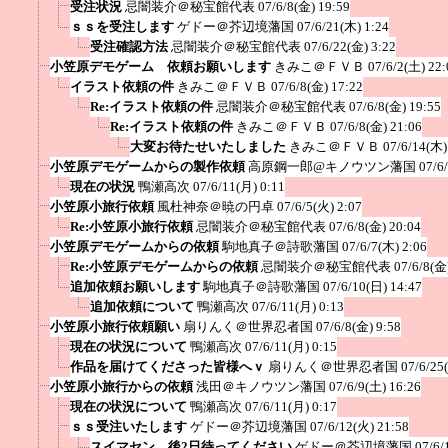
受注状況
忌闇装介＠秘宝館代表
07/6/8(金) 19:59
ｓｓを受注します
ゲドー＠芥辺境藩国
07/6/21(木) 1:24
受注確認方法
忌闇装介＠秘宝館代表
07/6/22(金) 3:22
小笠原デモゲーム 依頼お願いします
きみこ＠ＦＶＢ
07/6/2(土) 22:
イラスト依頼の件
きみこ＠ＦＶＢ
07/6/8(金) 17:22
Re:イラスト依頼の件
忌闇装介＠秘宝館代表
07/6/8(金) 19:55
Re:イラスト依頼の件
きみこ＠ＦＶＢ
07/6/8(金) 21:06
大変お待たせいたしました
きみこ＠ＦＶＢ
07/6/14(木)
小笠原デモゲームからの製作依頼
高原鋼一郎@キノウツン藩国
07/6
現在の状況
鴨瀬高次
07/6/11(月) 0:11
小笠原小旅行依頼
風杜神奈＠暁の円卓
07/6/5(火) 2:07
Re:小笠原小旅行依頼
忌闇装介＠秘宝館代表
07/6/8(金) 20:04
小笠原デモゲームからの依頼
駒地真子＠詩歌藩国
07/6/7(木) 2:06
Re:小笠原デモゲームからの依頼
忌闇装介＠秘宝館代表
07/6/8(金
追加依頼お願いします
駒地真子＠詩歌藩国
07/6/10(日) 14:47
追加依頼について
鴨瀬高次
07/6/11(月) 0:13
小笠原小旅行依頼願い
扇りんく＠世界忍者国
07/6/8(金) 9:58
現在の状況について
鴨瀬高次
07/6/11(月) 0:15
作品を届けてくださった皆様へｖ
扇りんく＠世界忍者国
07/6/25
小笠原小旅行からの依頼
浅田＠キノウツン藩国
07/6/9(土) 16:26
現在の状況について
鴨瀬高次
07/6/11(月) 0:17
ｓｓ受注いたします
ゲドー＠芥辺境藩国
07/6/12(火) 21:58
スイマセン 後2日待ってください
ゲドー＠芥辺境藩国
07/6/