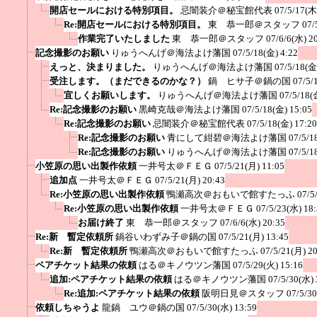
開店セールにおける特別項目。
忌闇装介＠秘宝館代表
07/5/17(木
Re:開店セールにおける特別項目。
東 恭一郎＠スタッフ
07/
作業完了いたしました
東 恭一郎＠スタッフ
07/6/6(水) 2
記念撮影のお願い
りゅうへんげ＠海法よけ藩国
07/5/18(金) 4:22
えっと、決まりました。
りゅうへんげ＠海法よけ藩国
07/5/18(金
受注します。（まだできるのかな？）
鍋 ヒサ子＠鍋の国
07/5/
宜しくお願いします。
りゅうへんげ＠海法よけ藩国
07/5/18(
Re:記念撮影のお願い
黒崎克哉＠海法よけ藩国
07/5/18(金) 15:05
Re:記念撮影のお願い
忌闇装介＠秘宝館代表
07/5/18(金) 17:20
Re:記念撮影のお願い
青にして紺碧＠海法よけ藩国
07/5/1
Re:記念撮影のお願い
りゅうへんげ＠海法よけ藩国
07/5/1
小笠原の思い出製作依頼
一井号太＠ＦＥＧ
07/5/21(月) 11:05
追加点
一井号太＠ＦＥＧ
07/5/21(月) 20:43
Re:小笠原の思い出製作依頼
鴨瀬高次＠おもいで館すたっふ
07/5
Re:小笠原の思い出製作依頼
一井号太＠ＦＥＧ
07/5/23(水) 18
お届け終了
東 恭一郎＠スタッフ
07/6/6(水) 20:35
Re:新 暫定依頼所
鍋谷いわずみ子＠鍋の国
07/5/21(月) 13:45
Re:新 暫定依頼所
鴨瀬高次＠おもいで館すたっふ
07/5/21(月) 2
ペアチケット結果の依頼
はる＠キノウツン藩国
07/5/29(火) 15:16
追加:ペアチケット結果の依頼
はる＠キノウツン藩国
07/5/30(水) 
Re:追加:ペアチケット結果の依頼
阪明日見＠スタッフ
07/5/3
依頼しちゃうよ
龍鍋 ユウ＠鍋の国
07/5/30(水) 13:59