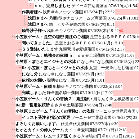
ｓｓ、完成しました
ゲドー＠芥辺境藩国
07/6/19(火) 1:54
作業者様へ
浅田＠キノウツン藩国
07/6/24(日) 22:52
浅田さまへ
乃亜I型＠ナニワアームズ商藩国
07/6/25(月) 18:03
浅田さまへ
鍋 ヒサ子＠鍋の国
07/6/28(木) 9:51
鍋野沙子様へ
浅田＠キノウツン藩国
07/6/28(木) 19:42
≪
小笠原ゲーム：是空の秘密 発注のご相談
是空とおる＠ＦＥＧ
07/6/1
聞いてきました。
是空とおる＠ＦＥＧ
07/6/11(月) 15:10
ＳＳ受注いたします
九頭竜川＠愛鳴藩国
07/6/12(火) 2:37
小笠原ゲーム：勉強会の依頼
ｎｉｃｏ＠土場藩国
07/6/13(水) 1:08
小笠原・ぽちとエイジャとの水泳
になし＠になし藩国
07/6/13(水) 2
Re:小笠原・ぽちとエイジャとの水泳
九重 千景＠になし藩国
07
になし分
になし＠になし藩国
07/6/25(月) 0:53
依頼のお願い
瑠璃＠になし藩
07/6/25(月) 1:01
小笠原ゲーム・依頼
船橋＠キノウツン藩国
07/6/22(金) 3:04
完成しました
静＠無名騎士藩国
07/10/14(日) 17:02
小笠原ゲーム：りんくの冒険２ 発注願い
扇りんく＠世界忍者国
07
Re:新 暫定依頼所
あさぎ＠土場藩国
07/6/24(日) 2:40
小笠原ミニゲーム「りんくの冒険2」の依頼
ソーニャ＠世界忍者国
0
イラスト受注者指定の変更
ソーニャ＠世界忍者国
07/6/28(木) 23
よろしくお願いします。
伏見＠伏見藩国
07/6/27(水) 4:30
ヒオとカイエの仲人ゲーム
カイエ＠愛鳴藩国
07/7/1(日) 12:18
小笠原ゲーム：レムーリア遠く
さるき＠暁の円卓
07/7/1(日) 20:27