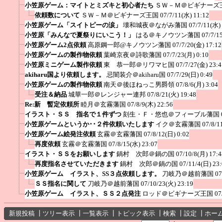
小笠原ゲーム：マイトとミズキと初心者たち
ＳＷ－Ｍ＠ビギナーズ
依頼数について
ＳＷ－Ｍ＠ビギナーズ王国
07/7/11(水) 11:12
小笠原ゲーム「スイトピーの涙」
壊和城夜＠ながみ藩国
07/7/11(水)
小笠原「みんなで夏祭りにいこう！」
はる＠キノウツン藩国
07/7/1
小笠原ゲーム2点依頼
高原鋼一郎@キノウツン藩国
07/7/20(金) 17:12
小笠原ゲームの製作物依頼
葉崎京夜＠詩歌藩国
07/7/23(月) 0:10
小笠原ミニゲーム製作依頼
東 恭一郎＠リワマヒ国
07/7/27(金) 23:4
akiharu国より依頼します。
忌闇装介＠akiharu国
07/7/29(日) 0:49
小笠原ゲームの製作物依頼
南天＠後ほねっこ男爵領
07/8/6(月) 3:04
受注＆納品
城華一郎＠レンジャー連邦
07/8/21(火) 19:48
Re:新 暫定依頼所
睦月＠玄霧藩国
07/8/9(木) 22:56
イラスト・ＳＳ 指名で１件ずつ
刻生・Ｆ・悠也＠フィーブル藩国
小笠原ゲームというか･･２件依頼いたします
イク＠玄霧藩国
07/8/1
小笠原ゲーム絵発注依頼
玄霧＠玄霧藩国
07/8/12(日) 0:02
再度依頼
玄霧＠玄霧藩国
07/8/15(水) 23:07
イラスト・ＳＳをお願いします
鍋村 次郎＠鍋の国
07/10/8(月) 17:4
再度指名させていただきます
鍋村 次郎＠鍋の国
07/11/4(日) 23
小笠原ゲーム イラスト、SS３点依頼します。
刀岐乃＠越前藩国
07
ＳＳ指名に関して
刀岐乃＠越前藩国
07/10/23(火) 23:19
小笠原ゲーム イラスト、ＳＳ２点発注
ロッド＠ビギナーズ王国
07
新規投稿
┃
ツリー表示
┃
一覧表示
┃
トピック表示
┃
検索
┃
設定
┃
ホー