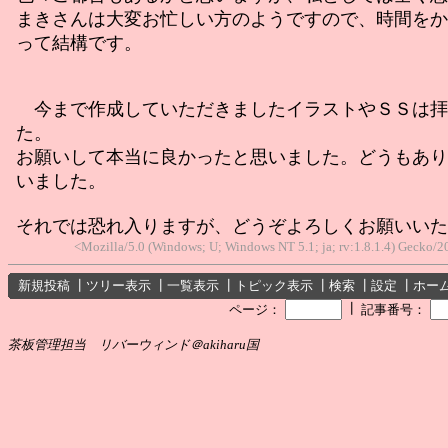
まきさんは大変お忙しい方のようですので、時間をか
って結構です。
今まで作成していただきましたイラストやＳＳは拝
た。
お願いして本当に良かったと思いました。どうもあり
いました。
それでは恐れ入りますが、どうぞよろしくお願いいた
<Mozilla/5.0 (Windows; U; Windows NT 5.1; ja; rv:1.8.1.4) Gecko
新規投稿
┃
ツリー表示
┃
一覧表示
┃
トピック表示
┃
検索
┃
設定
┃
ホー
┃
ページ：
記事番号：
茶板管理担当 リバーウィンド＠akiharu国