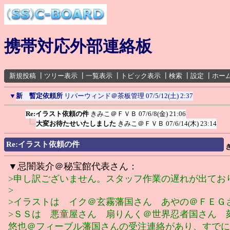
携帯対応外部連絡板
新規投稿
┃
ツリー表示
┃
一覧表示
┃
トピック表示
┃
検索
┃
設定
┃
ホー
▼
新 暫定依頼所
リバーウィンド＠茶板管理
07/5/12(土) 2:37
Re:イラスト依頼の件
きみこ＠ＦＶＢ
07/6/8(金) 21:06
大変お待たせいたしました
きみこ＠ＦＶＢ
07/6/14(木) 23:14
Re:イラスト依頼の件
▼忌闇装介＠秘宝館代表さん：
>申し訳ございません。スタッフ作業の遅れが出てお
>
>イラストは イク＠玄霧藩国さん あやの＠ＦＥＧ
>ＳＳは 悪童屋さん 扇りんく＠世界忍者国さん 
悠也＠フィーブル藩国さんの受注連絡があり、すでに