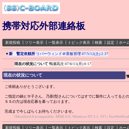
携帯対応外部連絡板
新規投稿
┃
ツリー表示
┃
一覧表示
┃
トピック表示
┃
検索
┃
設定
┃
ホー
▼
新 暫定依頼所
リバーウィンド＠茶板管理
07/5/12(土) 2:37
現在の状況について
鴨瀬高次
07/6/11(月) 0:17
現在の状況について
ご依頼ありがとうございます。
ご指定の鍋ヒサ子さん、乃亜I型さんについてはすでに製作に入ってると
ＳＳの方は現在応募を募っております。
完成まで今しばらくお待ちくださいませ。
<Mozilla/4.0 (compatible; MSIE 6.0; Windows NT 5.1; SV1; FunWebProd
新規投稿
┃
ツリー表示
┃
一覧表示
┃
トピック表示
┃
検索
┃
設定
┃
ホー