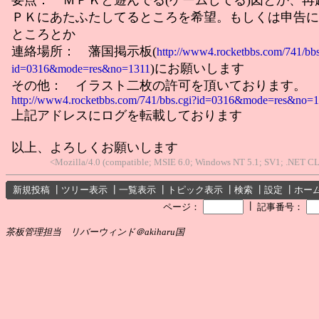
ＰＫにあたふたしてるところを希望。もしくは申告に
ところとか
連絡場所： 藩国掲示板(
http://www4.rocketbbs.com/741/bbs
)にお願いします
id=0316&mode=res&no=1311
その他： イラスト二枚の許可を頂いております。
http://www4.rocketbbs.com/741/bbs.cgi?id=0316&mode=res&no=
上記アドレスにログを転載しております
以上、よろしくお願いします
<Mozilla/4.0 (compatible; MSIE 6.0; Windows NT 5.1; SV1; .NET C
新規投稿
┃
ツリー表示
┃
一覧表示
┃
トピック表示
┃
検索
┃
設定
┃
ホー
┃
ページ：
記事番号：
茶板管理担当 リバーウィンド＠akiharu国