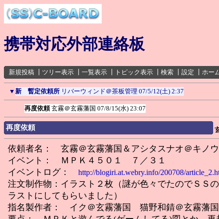
携帯対応外部連絡板
新規投稿
┃
ツリー表示
┃
一覧表示
┃
トピック表示
┃
検索
┃
設定
┃
ホー
▼
新 暫定依頼所
リバーウィンド＠茶板管理
07/5/12(土) 2:37
再度依頼
玄霧＠玄霧藩国
07/8/15(水) 23:07
再度依頼
依頼者名： 玄霧＠玄霧藩国＆アシタスナオ＠キノウ
イベント： ＭＰＫ４５０１ ７／３１
イベントログ：
http://blogiri.at.webry.info/200708/article_2.h
注文制作物：イラスト２枚（謎が色々でたのでＳＳの
ラストにしてもらいました）
指名製作者： イク＠玄霧藩国 猫野和錆＠玄霧藩国
要点： ＭＰＫと遊んでる(ゲームしてる)図とか、再