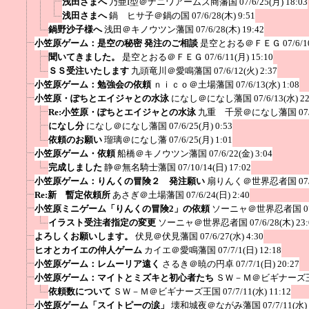
浅田さまへ
乃亜I型＠ナニワアームズ商藩国
07/6/25(月) 18:03
浅田さまへ
鍋 ヒサ子＠鍋の国
07/6/28(木) 9:51
鍋野沙子様へ
浅田＠キノウツン藩国
07/6/28(木) 19:42
小笠原ゲーム：是空の秘密 発注のご相談
是空とおる＠ＦＥＧ
07/6/1
聞いてきました。
是空とおる＠ＦＥＧ
07/6/11(月) 15:10
ＳＳ受注いたします
九頭竜川＠愛鳴藩国
07/6/12(火) 2:37
小笠原ゲーム：勉強会の依頼
ｎｉｃｏ＠土場藩国
07/6/13(水) 1:08
小笠原・ぽちとエイジャとの水泳
になし＠になし藩国
07/6/13(水) 2
Re:小笠原・ぽちとエイジャとの水泳
九重 千景＠になし藩国
07
になし分
になし＠になし藩国
07/6/25(月) 0:53
依頼のお願い
瑠璃＠になし藩
07/6/25(月) 1:01
小笠原ゲーム・依頼
船橋＠キノウツン藩国
07/6/22(金) 3:04
完成しました
静＠無名騎士藩国
07/10/14(日) 17:02
小笠原ゲーム：りんくの冒険２ 発注願い
扇りんく＠世界忍者国
07
Re:新 暫定依頼所
あさぎ＠土場藩国
07/6/24(日) 2:40
小笠原ミニゲーム「りんくの冒険2」の依頼
ソーニャ＠世界忍者国
0
イラスト受注者指定の変更
ソーニャ＠世界忍者国
07/6/28(木) 23
よろしくお願いします。
伏見＠伏見藩国
07/6/27(水) 4:30
ヒオとカイエの仲人ゲーム
カイエ＠愛鳴藩国
07/7/1(日) 12:18
小笠原ゲーム：レムーリア遠く
さるき＠暁の円卓
07/7/1(日) 20:27
小笠原ゲーム：マイトとミズキと初心者たち
ＳＷ－Ｍ＠ビギナーズ
依頼数について
ＳＷ－Ｍ＠ビギナーズ王国
07/7/11(水) 11:12
小笠原ゲーム「スイトピーの涙」
壊和城夜＠ながみ藩国
07/7/11(水)