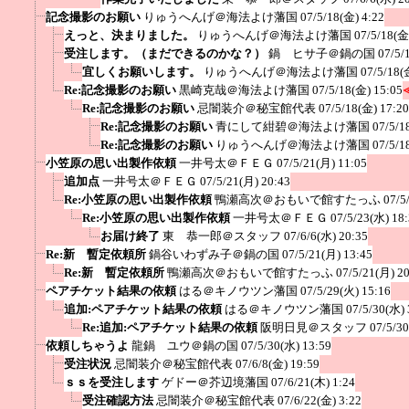
記念撮影のお願い
りゅうへんげ＠海法よけ藩国
07/5/18(金) 4:22
えっと、決まりました。
りゅうへんげ＠海法よけ藩国
07/5/18(金
受注します。（まだできるのかな？）
鍋 ヒサ子＠鍋の国
07/5/
宜しくお願いします。
りゅうへんげ＠海法よけ藩国
07/5/18(
Re:記念撮影のお願い
黒崎克哉＠海法よけ藩国
07/5/18(金) 15:05
Re:記念撮影のお願い
忌闇装介＠秘宝館代表
07/5/18(金) 17:20
Re:記念撮影のお願い
青にして紺碧＠海法よけ藩国
07/5/1
Re:記念撮影のお願い
りゅうへんげ＠海法よけ藩国
07/5/1
小笠原の思い出製作依頼
一井号太＠ＦＥＧ
07/5/21(月) 11:05
追加点
一井号太＠ＦＥＧ
07/5/21(月) 20:43
Re:小笠原の思い出製作依頼
鴨瀬高次＠おもいで館すたっふ
07/5
Re:小笠原の思い出製作依頼
一井号太＠ＦＥＧ
07/5/23(水) 18
お届け終了
東 恭一郎＠スタッフ
07/6/6(水) 20:35
Re:新 暫定依頼所
鍋谷いわずみ子＠鍋の国
07/5/21(月) 13:45
Re:新 暫定依頼所
鴨瀬高次＠おもいで館すたっふ
07/5/21(月) 2
ペアチケット結果の依頼
はる＠キノウツン藩国
07/5/29(火) 15:16
追加:ペアチケット結果の依頼
はる＠キノウツン藩国
07/5/30(水) 
Re:追加:ペアチケット結果の依頼
阪明日見＠スタッフ
07/5/3
依頼しちゃうよ
龍鍋 ユウ＠鍋の国
07/5/30(水) 13:59
受注状況
忌闇装介＠秘宝館代表
07/6/8(金) 19:59
ｓｓを受注します
ゲドー＠芥辺境藩国
07/6/21(木) 1:24
受注確認方法
忌闇装介＠秘宝館代表
07/6/22(金) 3:22