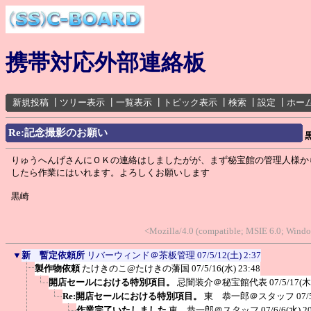
携帯対応外部連絡板
新規投稿
┃
ツリー表示
┃
一覧表示
┃
トピック表示
┃
検索
┃
設定
┃
ホー
Re:記念撮影のお願い
りゅうへんげさんにＯＫの連絡はしましたがが、まず秘宝館の管理人様か
したら作業にはいれます。よろしくお願いします
黒崎
<Mozilla/4.0 (compatible; MSIE 6.0; Win
▼
新 暫定依頼所
リバーウィンド＠茶板管理
07/5/12(土) 2:37
製作物依頼
たけきのこ@たけきの藩国
07/5/16(水) 23:48
開店セールにおける特別項目。
忌闇装介＠秘宝館代表
07/5/17(木
Re:開店セールにおける特別項目。
東 恭一郎＠スタッフ
07/
作業完了いたしました
東 恭一郎＠スタッフ
07/6/6(水) 2