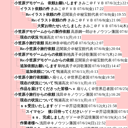
小笠原デモゲーム 依頼お願いします
きみこ＠ＦＶＢ
07/6/2(土) 22:
イラスト依頼の件
きみこ＠ＦＶＢ
07/6/8(金) 17:22
Re:イラスト依頼の件
忌闇装介＠秘宝館代表
07/6/8(金) 19:55
Re:イラスト依頼の件
きみこ＠ＦＶＢ
07/6/8(金) 21:06
大変お待たせいたしました
きみこ＠ＦＶＢ
07/6/14(木)
小笠原デモゲームからの製作依頼
高原鋼一郎@キノウツン藩国
07/6
現在の状況
鴨瀬高次
07/6/11(月) 0:11
小笠原小旅行依頼
風杜神奈＠暁の円卓
07/6/5(火) 2:07
Re:小笠原小旅行依頼
忌闇装介＠秘宝館代表
07/6/8(金) 20:04
小笠原デモゲームからの依頼
駒地真子＠詩歌藩国
07/6/7(木) 2:06
Re:小笠原デモゲームからの依頼
忌闇装介＠秘宝館代表
07/6/8(金
追加依頼お願いします
駒地真子＠詩歌藩国
07/6/10(日) 14:47
追加依頼について
鴨瀬高次
07/6/11(月) 0:13
小笠原小旅行依頼願い
扇りんく＠世界忍者国
07/6/8(金) 9:58
現在の状況について
鴨瀬高次
07/6/11(月) 0:15
作品を届けてくださった皆様へｖ
扇りんく＠世界忍者国
07/6/25
小笠原小旅行からの依頼
浅田＠キノウツン藩国
07/6/9(土) 16:26
現在の状況について
鴨瀬高次
07/6/11(月) 0:17
ｓｓ受注いたします
ゲドー＠芥辺境藩国
07/6/12(火) 21:58
スイマセン 後2日待ってください
ゲドー＠芥辺境藩国
07/6/
ｓｓ、完成しました
ゲドー＠芥辺境藩国
07/6/19(火) 1:54
作業者様へ
浅田＠キノウツン藩国
07/6/24(日) 22:52