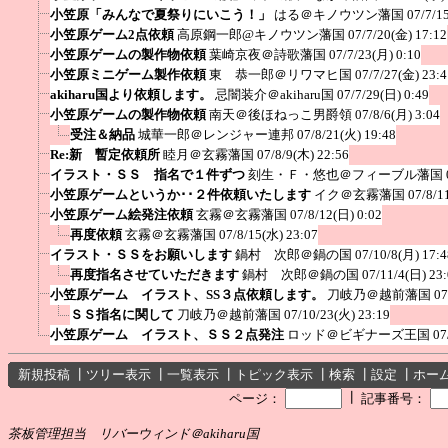
小笠原「みんなで夏祭りにいこう！」
はる＠キノウツン藩国
07/7/1
小笠原ゲーム2点依頼
高原鋼一郎@キノウツン藩国
07/7/20(金) 17:12
小笠原ゲームの製作物依頼
葉崎京夜＠詩歌藩国
07/7/23(月) 0:10
小笠原ミニゲーム製作依頼
東 恭一郎＠リワマヒ国
07/7/27(金) 23:4
akiharu国より依頼します。
忌闇装介＠akiharu国
07/7/29(日) 0:49
小笠原ゲームの製作物依頼
南天＠後ほねっこ男爵領
07/8/6(月) 3:04
受注＆納品
城華一郎＠レンジャー連邦
07/8/21(火) 19:48
Re:新 暫定依頼所
睦月＠玄霧藩国
07/8/9(木) 22:56
イラスト・ＳＳ 指名で１件ずつ
刻生・Ｆ・悠也＠フィーブル藩国
小笠原ゲームというか･･２件依頼いたします
イク＠玄霧藩国
07/8/1
小笠原ゲーム絵発注依頼
玄霧＠玄霧藩国
07/8/12(日) 0:02
再度依頼
玄霧＠玄霧藩国
07/8/15(水) 23:07
イラスト・ＳＳをお願いします
鍋村 次郎＠鍋の国
07/10/8(月) 17:4
再度指名させていただきます
鍋村 次郎＠鍋の国
07/11/4(日) 23
小笠原ゲーム イラスト、SS３点依頼します。
刀岐乃＠越前藩国
07
ＳＳ指名に関して
刀岐乃＠越前藩国
07/10/23(火) 23:19
小笠原ゲーム イラスト、ＳＳ２点発注
ロッド＠ビギナーズ王国
07
新規投稿
┃
ツリー表示
┃
一覧表示
┃
トピック表示
┃
検索
┃
設定
┃
ホー
┃
ページ：
記事番号：
茶板管理担当 リバーウィンド＠akiharu国