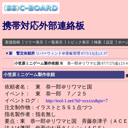
携帯対応外部連絡板
新規投稿
┃
ツリー表示
┃
一覧表示
┃
トピック表示
┃
検索
┃
設定
┃
ホー
▼
新 暫定依頼所
リバーウィンド＠茶板管理
07/5/12(土) 2:37
小笠原ミニゲーム製作依頼
東 恭一郎＠リワマヒ国
07/7/27(金) 23:4
小笠原ミニゲーム製作依頼
依頼者名： 東 恭一郎＠リワマヒ国
イベント： 東 恭一郎 ７／２５
イベントログ：
http://tool-1.net/?id=sxxxxs&pn=7
注文制作物：イラストとＳＳ１点づつ
指名製作者：指名無し
要点：東 恭一郎＠リワマヒ国 斉藤奈津子（ＡＣＥ
法よけ藩国 仮面のお兄さんシン（ＡＣＥ）