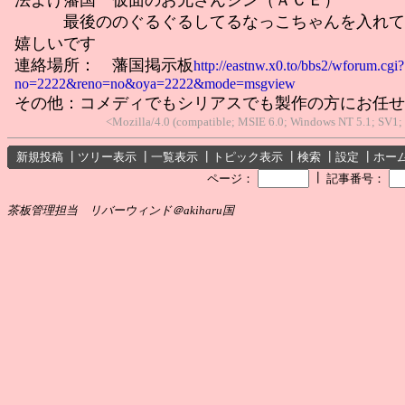
最後ののぐるぐるしてるなっこちゃんを入れて
嬉しいです
連絡場所： 藩国掲示板
http://eastnw.x0.to/bbs2/wforum.cgi?
no=2222&reno=no&oya=2222&mode=msgview
その他：コメディでもシリアスでも製作の方にお任せ
<Mozilla/4.0 (compatible; MSIE 6.0; Windows NT 5.1; SV1;
新規投稿
┃
ツリー表示
┃
一覧表示
┃
トピック表示
┃
検索
┃
設定
┃
ホー
┃
ページ：
記事番号：
茶板管理担当 リバーウィンド＠akiharu国