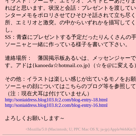
イラスト：ソーニャ、エミリオ、スイトピーあたりま
ればと思います。状況と会話：プレゼントを渡してい
ンターメモをポロリさせてひそひそ話されて立ち尽く
所、エミリオと激突。の中からいずれかを描写してく
し。
SS：青森にプレゼントする予定だったりんくさんの
ソーニャと一緒に作っている様子を書いて下さい。
連絡場所： 藩国掲示板あるいは、メッセンジャーで
す。アドは{kanoeda☆hotmail.co.jp}（☆を@に変える
その他：イラストは楽しい感じが出ているモノをお願
ソーニャの顔についてはこちらのブログ等を参照して
（注：現在犬耳は付けていません）
http://soniaidress.blog103.fc2.com/blog-entry-18.html
http://soniaidress.blog103.fc2.com/blog-entry-16.html
よろしくお願いします～
<Mozilla/5.0 (Macintosh; U; PPC Mac OS X; ja-jp) AppleWebKit/