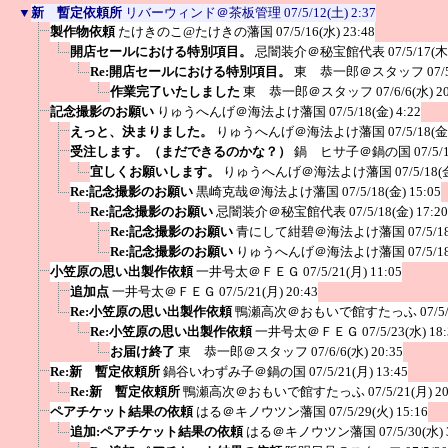
▼
新 暫定依頼所
リバーウィンド＠茶板管理
07/5/12(土) 2:37
製作物依頼
たけきのこ@たけきの藩国
07/5/16(水) 23:48
開店セールにおける特別項目。
忌闇装介＠秘宝館代表
07/5/17(木
Re:開店セールにおける特別項目。
東 恭一郎＠スタッフ
07/
作業完了いたしました
東 恭一郎＠スタッフ
07/6/6(水) 2
記念撮影のお願い
りゅうへんげ＠海法よけ藩国
07/5/18(金) 4:22
えっと、決まりました。
りゅうへんげ＠海法よけ藩国
07/5/18(金
受注します。（まだできるのかな？）
鍋 ヒサ子＠鍋の国
07/5/
宜しくお願いします。
りゅうへんげ＠海法よけ藩国
07/5/18(
Re:記念撮影のお願い
黒崎克哉＠海法よけ藩国
07/5/18(金) 15:05
Re:記念撮影のお願い
忌闇装介＠秘宝館代表
07/5/18(金) 17:20
Re:記念撮影のお願い
青にして紺碧＠海法よけ藩国
07/5/1
Re:記念撮影のお願い
りゅうへんげ＠海法よけ藩国
07/5/1
小笠原の思い出製作依頼
一井号太＠ＦＥＧ
07/5/21(月) 11:05
追加点
一井号太＠ＦＥＧ
07/5/21(月) 20:43
Re:小笠原の思い出製作依頼
鴨瀬高次＠おもいで館すたっふ
07/5
Re:小笠原の思い出製作依頼
一井号太＠ＦＥＧ
07/5/23(水) 18
お届け終了
東 恭一郎＠スタッフ
07/6/6(水) 20:35
Re:新 暫定依頼所
鍋谷いわずみ子＠鍋の国
07/5/21(月) 13:45
Re:新 暫定依頼所
鴨瀬高次＠おもいで館すたっふ
07/5/21(月) 2
ペアチケット結果の依頼
はる＠キノウツン藩国
07/5/29(火) 15:16
追加:ペアチケット結果の依頼
はる＠キノウツン藩国
07/5/30(水) 