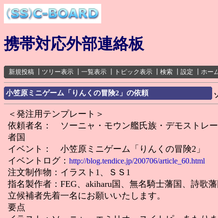
携帯対応外部連絡板
新規投稿
┃
ツリー表示
┃
一覧表示
┃
トピック表示
┃
検索
┃
設定
┃
ホー
小笠原ミニゲーム「りんくの冒険2」の依頼
＜発注用テンプレート＞
依頼者名： ソーニャ・モウン艦氏族・デモストレー
者国
イベント： 小笠原ミニゲーム「りんくの冒険2」
イベントログ：
http://blog.tendice.jp/200706/article_60.html
注文制作物：イラスト1、ＳＳ1
指名製作者：FEG、akiharu国、無名騎士藩国、詩歌
立候補者先着一名にお願いいたします。
要点