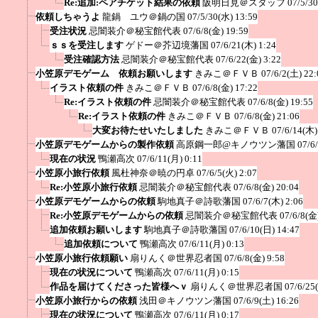
Re:追加:ペアチケット結果の依頼
阪明日見＠スタッフ
07/5/3
依頼しちゃうよ
龍鍋 ユウ＠鍋の国
07/5/30(水) 13:59
受注状況
忌闇装介＠秘宝館代表
07/6/8(金) 19:59
ｓｓを受注します
ゲドー＠芥辺境藩国
07/6/21(木) 1:24
受注確認方法
忌闇装介＠秘宝館代表
07/6/22(金) 3:22
小笠原デモゲーム 依頼お願いします
きみこ＠ＦＶＢ
07/6/2(土) 22:
イラスト依頼の件
きみこ＠ＦＶＢ
07/6/8(金) 17:22
Re:イラスト依頼の件
忌闇装介＠秘宝館代表
07/6/8(金) 19:55
Re:イラスト依頼の件
きみこ＠ＦＶＢ
07/6/8(金) 21:06
大変お待たせいたしました
きみこ＠ＦＶＢ
07/6/14(木)
小笠原デモゲームからの製作依頼
高原鋼一郎@キノウツン藩国
07/6
現在の状況
鴨瀬高次
07/6/11(月) 0:11
小笠原小旅行依頼
風杜神奈＠暁の円卓
07/6/5(火) 2:07
Re:小笠原小旅行依頼
忌闇装介＠秘宝館代表
07/6/8(金) 20:04
小笠原デモゲームからの依頼
駒地真子＠詩歌藩国
07/6/7(木) 2:06
Re:小笠原デモゲームからの依頼
忌闇装介＠秘宝館代表
07/6/8(金
追加依頼お願いします
駒地真子＠詩歌藩国
07/6/10(日) 14:47
追加依頼について
鴨瀬高次
07/6/11(月) 0:13
小笠原小旅行依頼願い
扇りんく＠世界忍者国
07/6/8(金) 9:58
現在の状況について
鴨瀬高次
07/6/11(月) 0:15
作品を届けてくださった皆様へｖ
扇りんく＠世界忍者国
07/6/25
小笠原小旅行からの依頼
浅田＠キノウツン藩国
07/6/9(土) 16:26
現在の状況について
鴨瀬高次
07/6/11(月) 0:17