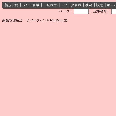
新規投稿
┃
ツリー表示
┃
一覧表示
┃
トピック表示
┃
検索
┃
設定
┃
ホー
┃
ページ：
記事番号：
茶板管理担当 リバーウィンド＠akiharu国