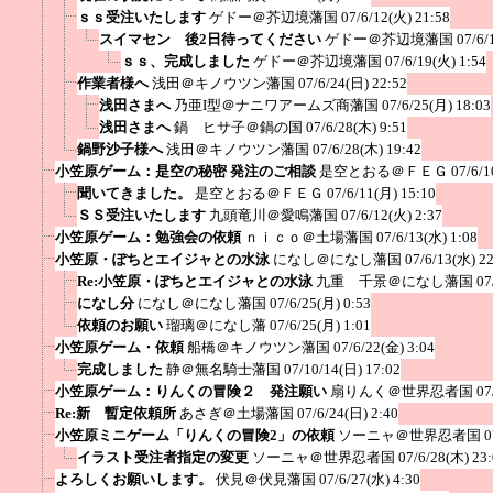
ｓｓ受注いたします
ゲドー＠芥辺境藩国
07/6/12(火) 21:58
スイマセン 後2日待ってください
ゲドー＠芥辺境藩国
07/6/
ｓｓ、完成しました
ゲドー＠芥辺境藩国
07/6/19(火) 1:54
作業者様へ
浅田＠キノウツン藩国
07/6/24(日) 22:52
浅田さまへ
乃亜I型＠ナニワアームズ商藩国
07/6/25(月) 18:03
浅田さまへ
鍋 ヒサ子＠鍋の国
07/6/28(木) 9:51
鍋野沙子様へ
浅田＠キノウツン藩国
07/6/28(木) 19:42
小笠原ゲーム：是空の秘密 発注のご相談
是空とおる＠ＦＥＧ
07/6/1
聞いてきました。
是空とおる＠ＦＥＧ
07/6/11(月) 15:10
ＳＳ受注いたします
九頭竜川＠愛鳴藩国
07/6/12(火) 2:37
小笠原ゲーム：勉強会の依頼
ｎｉｃｏ＠土場藩国
07/6/13(水) 1:08
小笠原・ぽちとエイジャとの水泳
になし＠になし藩国
07/6/13(水) 2
Re:小笠原・ぽちとエイジャとの水泳
九重 千景＠になし藩国
07
になし分
になし＠になし藩国
07/6/25(月) 0:53
依頼のお願い
瑠璃＠になし藩
07/6/25(月) 1:01
小笠原ゲーム・依頼
船橋＠キノウツン藩国
07/6/22(金) 3:04
完成しました
静＠無名騎士藩国
07/10/14(日) 17:02
小笠原ゲーム：りんくの冒険２ 発注願い
扇りんく＠世界忍者国
07
Re:新 暫定依頼所
あさぎ＠土場藩国
07/6/24(日) 2:40
小笠原ミニゲーム「りんくの冒険2」の依頼
ソーニャ＠世界忍者国
0
イラスト受注者指定の変更
ソーニャ＠世界忍者国
07/6/28(木) 23
よろしくお願いします。
伏見＠伏見藩国
07/6/27(水) 4:30