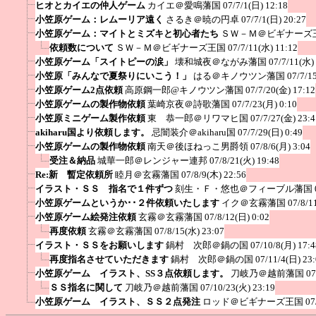
ヒオとカイエの仲人ゲーム
カイエ＠愛鳴藩国
07/7/1(日) 12:18
小笠原ゲーム：レムーリア遠く
さるき＠暁の円卓
07/7/1(日) 20:27
小笠原ゲーム：マイトとミズキと初心者たち
ＳＷ－Ｍ＠ビギナーズ
依頼数について
ＳＷ－Ｍ＠ビギナーズ王国
07/7/11(水) 11:12
小笠原ゲーム「スイトピーの涙」
壊和城夜＠ながみ藩国
07/7/11(水)
小笠原「みんなで夏祭りにいこう！」
はる＠キノウツン藩国
07/7/1
小笠原ゲーム2点依頼
高原鋼一郎@キノウツン藩国
07/7/20(金) 17:12
小笠原ゲームの製作物依頼
葉崎京夜＠詩歌藩国
07/7/23(月) 0:10
小笠原ミニゲーム製作依頼
東 恭一郎＠リワマヒ国
07/7/27(金) 23:4
akiharu国より依頼します。
忌闇装介＠akiharu国
07/7/29(日) 0:49
小笠原ゲームの製作物依頼
南天＠後ほねっこ男爵領
07/8/6(月) 3:04
受注＆納品
城華一郎＠レンジャー連邦
07/8/21(火) 19:48
Re:新 暫定依頼所
睦月＠玄霧藩国
07/8/9(木) 22:56
イラスト・ＳＳ 指名で１件ずつ
刻生・Ｆ・悠也＠フィーブル藩国
小笠原ゲームというか･･２件依頼いたします
イク＠玄霧藩国
07/8/1
小笠原ゲーム絵発注依頼
玄霧＠玄霧藩国
07/8/12(日) 0:02
再度依頼
玄霧＠玄霧藩国
07/8/15(水) 23:07
イラスト・ＳＳをお願いします
鍋村 次郎＠鍋の国
07/10/8(月) 17:4
再度指名させていただきます
鍋村 次郎＠鍋の国
07/11/4(日) 23
小笠原ゲーム イラスト、SS３点依頼します。
刀岐乃＠越前藩国
07
ＳＳ指名に関して
刀岐乃＠越前藩国
07/10/23(火) 23:19
小笠原ゲーム イラスト、ＳＳ２点発注
ロッド＠ビギナーズ王国
07