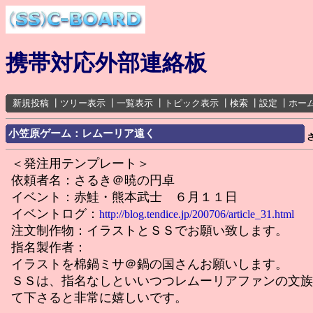
携帯対応外部連絡板
新規投稿
┃
ツリー表示
┃
一覧表示
┃
トピック表示
┃
検索
┃
設定
┃
ホー
小笠原ゲーム：レムーリア遠く
＜発注用テンプレート＞
依頼者名：さるき＠暁の円卓
イベント：赤鮭・熊本武士 ６月１１日
イベントログ：
http://blog.tendice.jp/200706/article_31.html
注文制作物：イラストとＳＳでお願い致します。
指名製作者：
イラストを棉鍋ミサ＠鍋の国さんお願いします。
ＳＳは、指名なしといいつつレムーリアファンの文族
て下さると非常に嬉しいです。