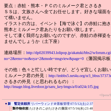
要点：赤鮭・熊本・ＰＣのミルメーク君とさるき
ＳＳは、文族さんへ全てお任せします。好きな場面を
て構いません。
イラストの方は、イベント【海で泳ぐ】の赤鮭に抱き
熊本とミルメーク君あたりをお願い致します。
そして凄く我侭なお願いなのですが、赤鮭の赤褌姿を
ませんでしょうか（土下座）
連絡場所：
http://dp02039943.lolipop.jp/akatuki/bbs2/wforum.cgi
（藩国掲示板
no=2&reno=no&oya=2&mode=msgview&page=0
その他：色々と忙しい時ですが、どうぞ宜しくお願い
ミルメーク君の外見：
http://imbbs5.net4u.org/sr3_bbss/37373
さるきの外見（と思われるもの）：
http://image.blog.livedoor.jp/saru_key/imgs/a/0/a024c1f5.jpg
<Opera/
▼
新 暫定依頼所
リバーウィンド＠茶板管理
07/5/12(土) 2:37
製作物依頼
たけきのこ@たけきの藩国
07/5/16(水) 23:48