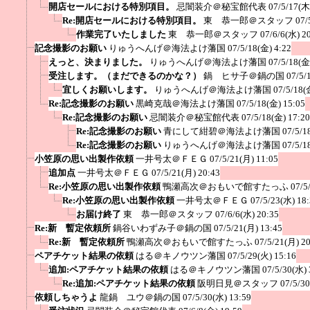
開店セールにおける特別項目。
忌闇装介＠秘宝館代表
07/5/17(木
Re:開店セールにおける特別項目。
東 恭一郎＠スタッフ
07/
作業完了いたしました
東 恭一郎＠スタッフ
07/6/6(水) 2
記念撮影のお願い
りゅうへんげ＠海法よけ藩国
07/5/18(金) 4:22
えっと、決まりました。
りゅうへんげ＠海法よけ藩国
07/5/18(金
受注します。（まだできるのかな？）
鍋 ヒサ子＠鍋の国
07/5/
宜しくお願いします。
りゅうへんげ＠海法よけ藩国
07/5/18(
Re:記念撮影のお願い
黒崎克哉＠海法よけ藩国
07/5/18(金) 15:05
Re:記念撮影のお願い
忌闇装介＠秘宝館代表
07/5/18(金) 17:20
Re:記念撮影のお願い
青にして紺碧＠海法よけ藩国
07/5/1
Re:記念撮影のお願い
りゅうへんげ＠海法よけ藩国
07/5/1
小笠原の思い出製作依頼
一井号太＠ＦＥＧ
07/5/21(月) 11:05
追加点
一井号太＠ＦＥＧ
07/5/21(月) 20:43
Re:小笠原の思い出製作依頼
鴨瀬高次＠おもいで館すたっふ
07/5
Re:小笠原の思い出製作依頼
一井号太＠ＦＥＧ
07/5/23(水) 18
お届け終了
東 恭一郎＠スタッフ
07/6/6(水) 20:35
Re:新 暫定依頼所
鍋谷いわずみ子＠鍋の国
07/5/21(月) 13:45
Re:新 暫定依頼所
鴨瀬高次＠おもいで館すたっふ
07/5/21(月) 2
ペアチケット結果の依頼
はる＠キノウツン藩国
07/5/29(火) 15:16
追加:ペアチケット結果の依頼
はる＠キノウツン藩国
07/5/30(水) 
Re:追加:ペアチケット結果の依頼
阪明日見＠スタッフ
07/5/3
依頼しちゃうよ
龍鍋 ユウ＠鍋の国
07/5/30(水) 13:59