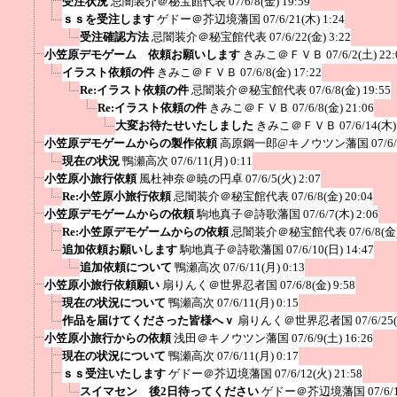
受注状況
忌闇装介＠秘宝館代表
07/6/8(金) 19:59
ｓｓを受注します
ゲドー＠芥辺境藩国
07/6/21(木) 1:24
受注確認方法
忌闇装介＠秘宝館代表
07/6/22(金) 3:22
小笠原デモゲーム 依頼お願いします
きみこ＠ＦＶＢ
07/6/2(土) 22:
イラスト依頼の件
きみこ＠ＦＶＢ
07/6/8(金) 17:22
Re:イラスト依頼の件
忌闇装介＠秘宝館代表
07/6/8(金) 19:55
Re:イラスト依頼の件
きみこ＠ＦＶＢ
07/6/8(金) 21:06
大変お待たせいたしました
きみこ＠ＦＶＢ
07/6/14(木)
小笠原デモゲームからの製作依頼
高原鋼一郎@キノウツン藩国
07/6
現在の状況
鴨瀬高次
07/6/11(月) 0:11
小笠原小旅行依頼
風杜神奈＠暁の円卓
07/6/5(火) 2:07
Re:小笠原小旅行依頼
忌闇装介＠秘宝館代表
07/6/8(金) 20:04
小笠原デモゲームからの依頼
駒地真子＠詩歌藩国
07/6/7(木) 2:06
Re:小笠原デモゲームからの依頼
忌闇装介＠秘宝館代表
07/6/8(金
追加依頼お願いします
駒地真子＠詩歌藩国
07/6/10(日) 14:47
追加依頼について
鴨瀬高次
07/6/11(月) 0:13
小笠原小旅行依頼願い
扇りんく＠世界忍者国
07/6/8(金) 9:58
現在の状況について
鴨瀬高次
07/6/11(月) 0:15
作品を届けてくださった皆様へｖ
扇りんく＠世界忍者国
07/6/25
小笠原小旅行からの依頼
浅田＠キノウツン藩国
07/6/9(土) 16:26
現在の状況について
鴨瀬高次
07/6/11(月) 0:17
ｓｓ受注いたします
ゲドー＠芥辺境藩国
07/6/12(火) 21:58
スイマセン 後2日待ってください
ゲドー＠芥辺境藩国
07/6/