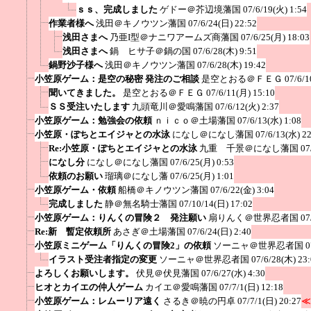
ｓｓ、完成しました
ゲドー＠芥辺境藩国
07/6/19(火) 1:54
作業者様へ
浅田＠キノウツン藩国
07/6/24(日) 22:52
浅田さまへ
乃亜I型＠ナニワアームズ商藩国
07/6/25(月) 18:03
浅田さまへ
鍋 ヒサ子＠鍋の国
07/6/28(木) 9:51
鍋野沙子様へ
浅田＠キノウツン藩国
07/6/28(木) 19:42
小笠原ゲーム：是空の秘密 発注のご相談
是空とおる＠ＦＥＧ
07/6/1
聞いてきました。
是空とおる＠ＦＥＧ
07/6/11(月) 15:10
ＳＳ受注いたします
九頭竜川＠愛鳴藩国
07/6/12(火) 2:37
小笠原ゲーム：勉強会の依頼
ｎｉｃｏ＠土場藩国
07/6/13(水) 1:08
小笠原・ぽちとエイジャとの水泳
になし＠になし藩国
07/6/13(水) 2
Re:小笠原・ぽちとエイジャとの水泳
九重 千景＠になし藩国
07
になし分
になし＠になし藩国
07/6/25(月) 0:53
依頼のお願い
瑠璃＠になし藩
07/6/25(月) 1:01
小笠原ゲーム・依頼
船橋＠キノウツン藩国
07/6/22(金) 3:04
完成しました
静＠無名騎士藩国
07/10/14(日) 17:02
小笠原ゲーム：りんくの冒険２ 発注願い
扇りんく＠世界忍者国
07
Re:新 暫定依頼所
あさぎ＠土場藩国
07/6/24(日) 2:40
小笠原ミニゲーム「りんくの冒険2」の依頼
ソーニャ＠世界忍者国
0
イラスト受注者指定の変更
ソーニャ＠世界忍者国
07/6/28(木) 23
よろしくお願いします。
伏見＠伏見藩国
07/6/27(水) 4:30
ヒオとカイエの仲人ゲーム
カイエ＠愛鳴藩国
07/7/1(日) 12:18
小笠原ゲーム：レムーリア遠く
さるき＠暁の円卓
07/7/1(日) 20:27
≪