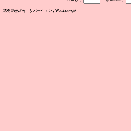
┃
ページ：
記事番号：
茶板管理担当 リバーウィンド＠akiharu国