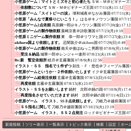
小笠原ゲーム：マイトとミズキと初心者たち
ＳＷ－Ｍ＠ビギナーズ
依頼数について
ＳＷ－Ｍ＠ビギナーズ王国
07/7/11(水) 11:12
小笠原ゲーム「スイトピーの涙」
壊和城夜＠ながみ藩国
07/7/11(水)
小笠原「みんなで夏祭りにいこう！」
はる＠キノウツン藩国
07/7/1
小笠原ゲーム2点依頼
高原鋼一郎@キノウツン藩国
07/7/20(金) 17:12
小笠原ゲームの製作物依頼
葉崎京夜＠詩歌藩国
07/7/23(月) 0:10
小笠原ミニゲーム製作依頼
東 恭一郎＠リワマヒ国
07/7/27(金) 23:4
akiharu国より依頼します。
忌闇装介＠akiharu国
07/7/29(日) 0:49
小笠原ゲームの製作物依頼
南天＠後ほねっこ男爵領
07/8/6(月) 3:04
受注＆納品
城華一郎＠レンジャー連邦
07/8/21(火) 19:48
Re:新 暫定依頼所
睦月＠玄霧藩国
07/8/9(木) 22:56
イラスト・ＳＳ 指名で１件ずつ
刻生・Ｆ・悠也＠フィーブル藩国
小笠原ゲームというか･･２件依頼いたします
イク＠玄霧藩国
07/8/1
小笠原ゲーム絵発注依頼
玄霧＠玄霧藩国
07/8/12(日) 0:02
再度依頼
玄霧＠玄霧藩国
07/8/15(水) 23:07
イラスト・ＳＳをお願いします
鍋村 次郎＠鍋の国
07/10/8(月) 17:4
再度指名させていただきます
鍋村 次郎＠鍋の国
07/11/4(日) 23
小笠原ゲーム イラスト、SS３点依頼します。
刀岐乃＠越前藩国
07
ＳＳ指名に関して
刀岐乃＠越前藩国
07/10/23(火) 23:19
小笠原ゲーム イラスト、ＳＳ２点発注
ロッド＠ビギナーズ王国
07
新規投稿
┃
ツリー表示
┃
一覧表示
┃
トピック表示
┃
検索
┃
設定
┃
ホー